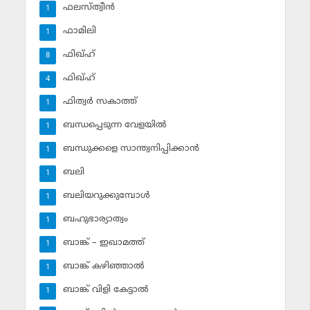
ഫലസ്ത്വീൻ
1
ഫാമിലി
1
ഫിഖ്ഹ്
8
ഫിഖ്ഹ്‌
4
ഫിത്വര്‍ സകാത്ത്‌
1
ബന്ധപ്പെടുന്ന വേളയില്‍
1
ബന്ധുക്കളെ സാന്ത്വനിപ്പിക്കാന്‍
1
ബലി
1
ബലിയറുക്കുമ്പോള്‍
1
ബഹുഭാര്യാത്വം
1
ബാങ്ക് – ഇഖാമത്ത്
1
ബാങ്ക് കഴിഞ്ഞാല്‍
1
ബാങ്ക് വിളി കേട്ടാല്‍
1