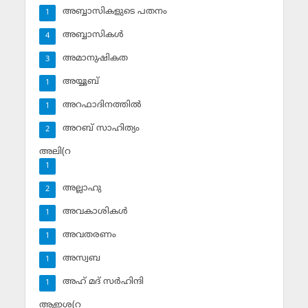
അബ്ബാസികളുടെ പതനം
1
അബ്ബാസികള്‍
4
അമാനുഷികത
3
അയ്യൂബ്‌
1
അറഫാദിനത്തില്‍
1
അറബ് സാഹിത്യം
2
അലി(റ
1
അല്ലാഹു
2
അവകാശികള്‍
1
അവതരണം
1
അസ്വബ
1
അഹ് മദ് സര്‍ഹിന്ദി
1
ആഇശ(റ