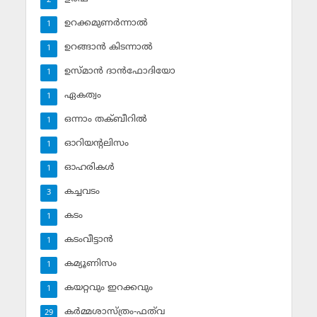
2
ഉറക്കമുണര്‍ന്നാല്‍
1
ഉറങ്ങാന്‍ കിടന്നാല്‍
1
ഉസ്മാന്‍ ദാന്‍ഫോദിയോ
1
ഏകത്വം
1
ഒന്നാം തക്ബീറില്‍
1
ഓറിയന്റലിസം
1
ഓഹരികള്‍
1
കച്ചവടം
3
കടം
1
കടംവീട്ടാന്‍
1
കമ്യൂണിസം
1
കയറ്റവും ഇറക്കവും
1
കര്‍മ്മശാസ്ത്രം-ഫത്‌വ
29