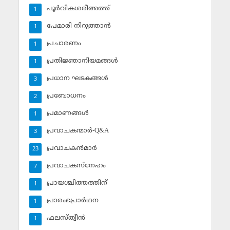
പൂര്‍വികശരീഅത്ത്
1
പേമാരി നിറുത്താന്‍
1
പ്രചാരണം
1
പ്രതിജ്ഞാനിയമങ്ങള്‍
1
പ്രധാന ഘടകങ്ങള്‍
3
പ്രബോധനം
2
പ്രമാണങ്ങള്‍
1
പ്രവാചകന്മാര്‍-Q&A
3
പ്രവാചകന്‍മാര്‍
23
പ്രവാചകസ്‌നേഹം
7
പ്രായശ്ചിത്തത്തിന്
1
പ്രാരംഭപ്രാര്‍ഥന
1
ഫലസ്ത്വീൻ
1