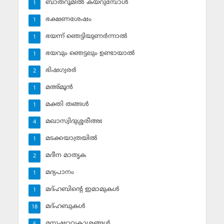
ബാത്‌റൂമില്‍ കയറുമ്പോള്‍
1
ഭക്ഷണശേഷം
1
ഭയന്ന് ഞെട്ടിയുണര്‍ന്നാല്‍
1
ഭയവും ഞെട്ടലും ഉണ്ടായാല്‍
1
ഭിഷഗ്വരര്‍
2
മഅ്മൂന്‍
1
മക്തി തങ്ങള്‍
1
മഖാസ്വിദുശ്ശരീഅഃ
4
മടക്കയാത്രയില്‍
1
മദീന മാതൃക
2
മദ്യപാനം
1
മദ്ഹബിന്റെ ഇമാമുകള്‍
1
മദ്ഹബുകള്‍
18
മനുഷ്യാവകാശങ്ങള്‍