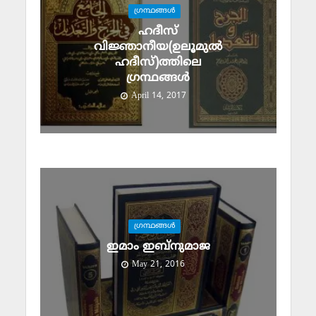
ഗ്രന്ഥങ്ങള്‍
ഹദീസ്
വിജ്ഞാനീയ(ഉലൂമുല്‍
ഹദീസ്)ത്തിലെ
ഗ്രന്ഥങ്ങള്‍
April 14, 2017
ഗ്രന്ഥങ്ങള്‍
ഇമാം ഇബ്‌നുമാജ
May 21, 2016