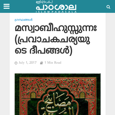
ഗ്രന്ഥങ്ങള്‍
മസ്വാബീഹുസ്സുന്നഃ
(പ്രവാചകചര്യയു
ടെ ദീപങ്ങള്‍)
July 1, 2017
1 Min Read