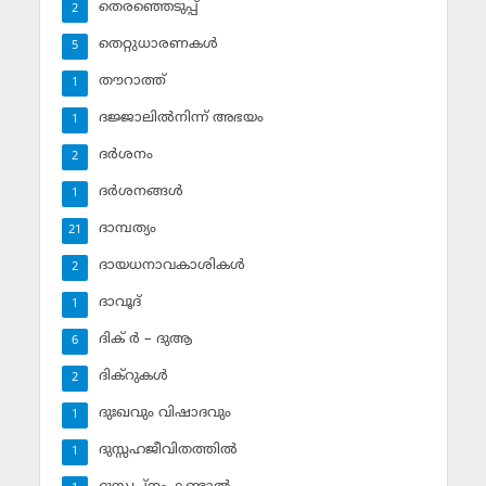
തെരഞ്ഞെടുപ്പ്
2
തെറ്റുധാരണകള്‍
5
തൗറാത്ത്
1
ദജ്ജാലില്‍നിന്ന് അഭയം
1
ദര്‍ശനം
2
ദര്‍ശനങ്ങള്‍
1
ദാമ്പത്യം
21
ദായധനാവകാശികള്‍
2
ദാവൂദ്‌
1
ദിക് ര്‍ – ദുആ
6
ദിക്‌റുകള്‍
2
ദുഃഖവും വിഷാദവും
1
ദുസ്സഹജീവിതത്തില്‍
1