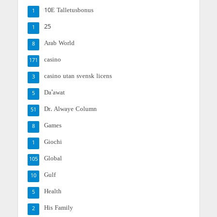
10E Talletusbonus
1
25
1
Arab World
8
casino
171
casino utan svensk licens
3
Da'awat
5
Dr. Alwaye Column
51
Games
8
Giochi
1
Global
105
Gulf
10
Health
5
His Family
2