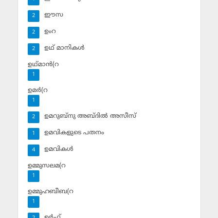
ഈസ
2
ഉംറ
2
ഉഥ് മാനികള്‍
2
ഉഥ്മാന്‍(റ
1
ഉമര്‍(റ
1
ഉമറുബ്‌നു അബ്ദില്‍ അസീസ്‌
2
ഉമവികളുടെ പതനം
1
ഉമവികള്‍
4
ഉമ്മുസലമ(റ
1
ഉമ്മുഹബീബ(റ
1
ഉര്‍ഫ്