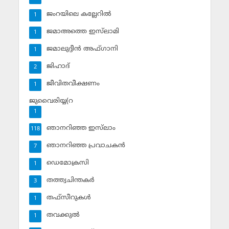
ജംറയിലെ കല്ലേറില്‍
1
ജമാഅത്തെ ഇസ്‌ലാമി
1
ജമാലുദ്ദീന്‍ അഫ്ഗാനി
1
ജിഹാദ്‌
2
ജീവിതവീക്ഷണം
1
ജുവൈരിയ്യ(റ
1
ഞാനറിഞ്ഞ ഇസ്‌ലാം
118
ഞാനറിഞ്ഞ പ്രവാചകന്‍
7
ഡെമോക്രസി
1
തത്ത്വചിന്തകര്‍
3
തഫ്‌സീറുകള്‍
1
തവക്കുല്‍
1