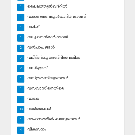
ലൈലത്തുല്‍ഖദ്‌റില്‍
1
വക്കം അബ്ദുല്‍ഖാദിര്‍ മൗലവി
1
വഖ്ഫ്
1
വധൂ-വരന്‍മാര്‍ക്കായ്
1
വന്‍പാപങ്ങള്‍
2
വലീദ്ബ്‌നു അബ്ദില്‍ മലിക്‌
2
വസിയ്യത്ത്‌
2
വസ്ത്രമണിയുമ്പോള്‍
1
വസ്‌വാസിനെതിരെ
1
വാടക
1
വാര്‍ത്തകള്‍
38
വാഹനത്തില്‍ കയറുമ്പോള്‍
1
വികസനം
4