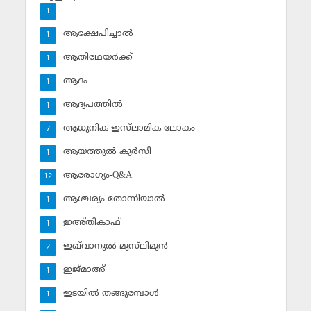
1
ആക്ഷേപിച്ചാല്‍
1
ആതിഥേയര്‍ക്ക്
1
ആദം
1
ആദ്യപത്തില്‍
1
ആധുനിക ഇസ്‌ലാമിക ലോകം
7
ആയത്തുല്‍ കുര്‍സി
1
ആരോഗ്യം-Q&A
12
ആശ്ചര്യം തോന്നിയാല്‍
1
ഇഅ്തികാഫ്‌
1
ഇഖ്‌വാനുല്‍ മുസ്‌ലിമൂന്‍
2
ഇജ്മാഅ്
1
ഇടയില്‍ തങ്ങുമ്പോള്‍
1