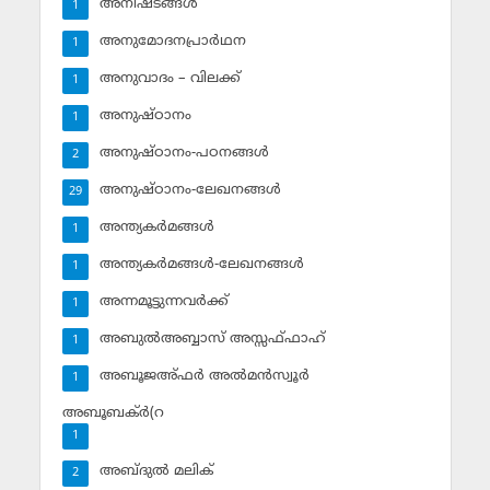
അനിഷ്ടങ്ങള്‍
1
അനുമോദനപ്രാര്‍ഥന
1
അനുവാദം – വിലക്ക്‌
1
അനുഷ്ഠാനം
1
അനുഷ്ഠാനം-പഠനങ്ങള്‍
2
അനുഷ്ഠാനം-ലേഖനങ്ങള്‍
29
അന്ത്യകര്‍മങ്ങള്‍
1
അന്ത്യകര്‍മങ്ങള്‍-ലേഖനങ്ങള്‍
1
അന്നമൂട്ടുന്നവര്‍ക്ക്
1
അബുല്‍അബ്ബാസ് അസ്സഫ്ഫാഹ്‌
1
അബൂജഅ്ഫര്‍ അല്‍മന്‍സ്വൂര്‍
1
അബൂബക്ര്‍(റ
1
അബ്ദുല്‍ മലിക്‌
2