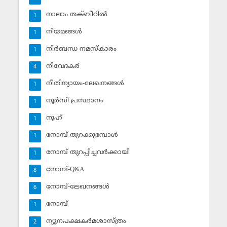
നാലാം തക്ബീറില്‍
1
നിയമങ്ങള്‍
1
നിര്‍ബന്ധ നമസ്‌കാരം
1
നിവേദകര്‍
4
നീതിന്യായം-ലേഖനങ്ങള്‍
1
നൂര്‍സി പ്രസ്ഥാനം
1
നൂഹ്‌
1
നോമ്പ് തുറക്കുമ്പോള്‍
1
നോമ്പ് തുറപ്പിച്ചവര്‍ക്കായി
1
നോമ്പ്-Q&A
8
നോമ്പ്-ലേഖനങ്ങള്‍
6
നോമ്പ്‌
1
ന്യൂനപക്ഷകര്‍മശാസ്ത്രം
2