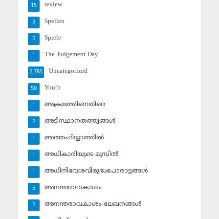
review
15
Spellen
3
Spiele
5
The Judgement Day
1
Uncategorized
2,785
Youth
50
അക്രമത്തിനെതിരെ
1
അടിസ്ഥാനതത്ത്വങ്ങള്‍
2
അത്തഹിയ്യാത്തില്‍
1
അധികാരിയുടെ മുമ്പില്‍
1
അധിനിവേശവിരുദ്ധപോരാട്ടങ്ങള്‍
1
അനന്തരാവകാശം
5
അനന്തരാവകാശം-ലേഖനങ്ങള്‍
2