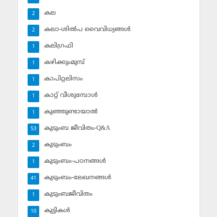
കല
2
കലാ-ശില്‍പ വൈവിധ്യങ്ങള്‍
2
കലിഗ്രഫി
1
കഴിക്കുംമുമ്പ്
1
കാപിറ്റലിസം
1
കാറ്റ് വീശുമ്പോള്‍
1
കുഞ്ഞുണ്ടായാല്‍
1
കുടുംബ ജീവിതം-Q&A
53
കുടുംബം
2
കുടുംബം-പഠനങ്ങള്‍
1
കുടുംബം-ലേഖനങ്ങള്‍
41
കുടുംബജീവിതം
1
കുട്ടികള്‍
10