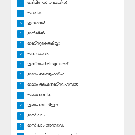
ഇടിമിന്നല്‍ വേളയില്‍
1
ഇദ്‌രീസ്‌
1
ഇനങ്ങള്‍
6
ഇന്‍ജീല്‍
1
ഇബ്‌നുതൈമിയ്യഃ
1
ഇബ്‌റാഹീം
2
ഇബ്‌റാഹീമിസ്വലാത്ത്
1
ഇമാം അബൂഹനീഫ
1
ഇമാം അഹ്മദുബ്‌നു ഹമ്പല്‍
1
ഇമാം മാലിക്
1
ഇമാം ശാഫിഈ
2
ഇസ് ലാം
1
ഇസ് ലാം അനുഭവം
2