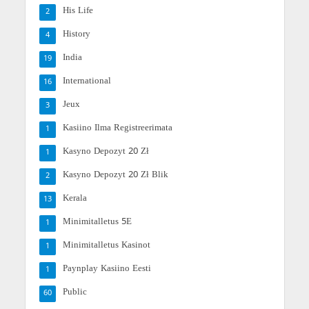
His Life
2
History
4
India
19
International
16
Jeux
3
Kasiino Ilma Registreerimata
1
Kasyno Depozyt 20 Zł
1
Kasyno Depozyt 20 Zł Blik
2
Kerala
13
Minimitalletus 5E
1
Minimitalletus Kasinot
1
Paynplay Kasiino Eesti
1
Public
60