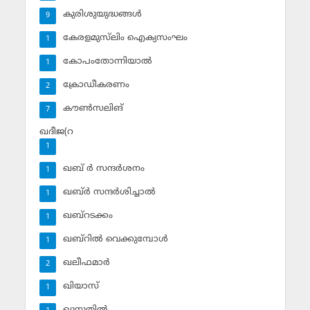
കുരിശുയുദ്ധങ്ങള്‍
9
കേരളമുസ്‌ലിം ഐക്യസംഘം
1
കോപംതോന്നിയാല്‍
1
ക്രോഡീകരണം
2
കൗണ്‍സലിങ്‌
7
ഖദീജ(റ
1
ഖബ് ര്‍ സന്ദര്‍ശനം
1
ഖബ്ര്‍ സന്ദര്‍ശിച്ചാല്‍
1
ഖബ്‌റടക്കം
1
ഖബ്‌റില്‍ വെക്കുമ്പോള്‍
1
ഖലീഫമാര്‍
2
ഖിയാസ്
1
ഖുനൂതില്‍