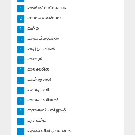
മഴയ്ക്ക് നന്ദിസൂചകം
1
മസ്‌ലഹഃ മുര്‍സലഃ
2
മഹ് ര്‍
2
മാതാപിതാക്കള്‍
5
മാപ്പിളകലകള്‍
1
മാര്യേജ്
4
മാര്‍ക്കറ്റില്‍
1
മാലിന്യങ്ങള്‍
1
മാസപ്പിറവി
1
മാസപ്പിറവിയില്‍
1
മുഅ്തസിം ബില്ലാഹ്
1
മുആവിയ
1
മുജാഹിദീന്‍ പ്രസ്ഥാനം
1