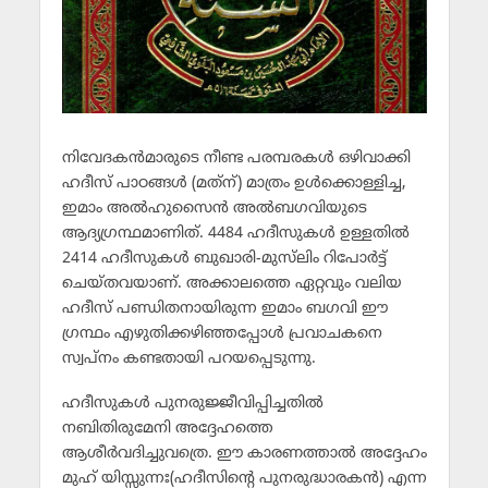
നിവേദകന്‍മാരുടെ നീണ്ട പരമ്പരകള്‍ ഒഴിവാക്കി
ഹദീസ് പാഠങ്ങള്‍ (മത്‌ന്) മാത്രം ഉള്‍ക്കൊള്ളിച്ച,
ഇമാം അല്‍ഹുസൈന്‍ അല്‍ബഗവിയുടെ
ആദ്യഗ്രന്ഥമാണിത്. 4484 ഹദീസുകള്‍ ഉള്ളതില്‍
2414 ഹദീസുകള്‍ ബുഖാരി-മുസ്‌ലിം റിപോര്‍ട്ട്
ചെയ്തവയാണ്. അക്കാലത്തെ ഏറ്റവും വലിയ
ഹദീസ് പണ്ഡിതനായിരുന്ന ഇമാം ബഗവി ഈ
ഗ്രന്ഥം എഴുതിക്കഴിഞ്ഞപ്പോള്‍ പ്രവാചകനെ
സ്വപ്‌നം കണ്ടതായി പറയപ്പെടുന്നു.
ഹദീസുകള്‍ പുനരുജ്ജീവിപ്പിച്ചതില്‍
നബിതിരുമേനി അദ്ദേഹത്തെ
ആശീര്‍വദിച്ചുവത്രെ. ഈ കാരണത്താല്‍ അദ്ദേഹം
മുഹ് യിസ്സുന്നഃ(ഹദീസിന്റെ പുനരുദ്ധാരകന്‍) എന്ന