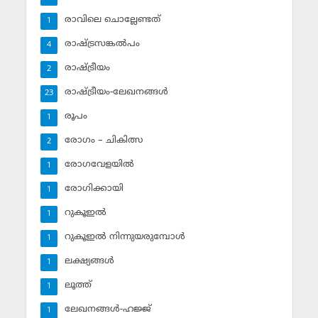
രാവിലെ ചൊല്ലേണ്ടത്
1
രാഷ്ട്രസങ്കല്‍പം
4
രാഷ്ട്രീയം
2
രാഷ്ട്രീയം-ലേഖനങ്ങള്‍
23
രൂപം
1
രോഗം – ചികിത്സ
2
രോഗവേളയില്‍
1
രോഗിക്കായി
1
റുകൂഇല്‍
1
റുകൂഇല്‍ നിന്നുയരുമ്പോള്‍
1
ലക്ഷ്യങ്ങള്‍
1
ലൂത്ത്‌
1
ലേഖനങ്ങള്‍-ഹജ്ജ്‌
1