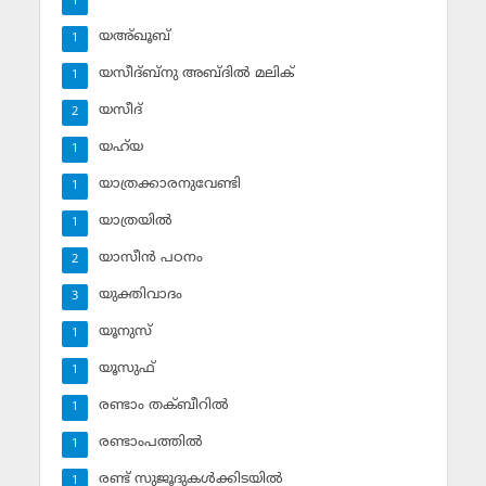
1
യഅ്ഖൂബ്‌
1
യസീദ്ബ്‌നു അബ്ദില്‍ മലിക്‌
1
യസീദ്‌
2
യഹ്‌യ
1
യാത്രക്കാരനുവേണ്ടി
1
യാത്രയില്‍
1
യാസീന്‍ പഠനം
2
യുക്തിവാദം
3
യൂനുസ്‌
1
യൂസുഫ്‌
1
രണ്ടാം തക്ബീറില്‍
1
രണ്ടാംപത്തില്‍
1
രണ്ട് സുജൂദുകള്‍ക്കിടയില്‍
1