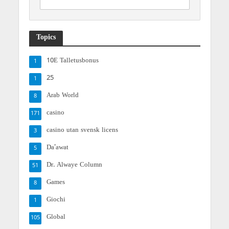
Topics
10E Talletusbonus
1
25
1
Arab World
8
casino
171
casino utan svensk licens
3
Da'awat
5
Dr. Alwaye Column
51
Games
8
Giochi
1
Global
105