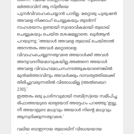
തന്നെ. ‘വലിയ ബാഇനായ ത്വലാഖ്’ നുശേഷം
ഭര്‍ത്താവിന് ആ സ്ത്രീയെ
പുനര്‍വിവാഹംചെയ്യാന്‍ പാടില്ല. മറ്റൊരു പുരുഷന്‍
അവളെ നിക്കാഹ് ചെയ്യുകയും തുടര്‍ന്ന്
സഹശയനം ഉണ്ടായി സ്വാഭാവികമായി ത്വലാഖ്
ചെയ്യുകയും ചെയ്ത ശേഷമല്ലാതെ. ഖുര്‍ആന്‍
പറയുന്നു: ‘അയാള്‍ അവളെ ത്വലാഖ് ചെയ്താല്‍
അനന്തരം അവള്‍ മറ്റൊരാളെ
വിവാഹംചെയ്യുന്നതുവരെ അയാള്‍ക്ക് അവള്‍
അനുവദനീയമാവുകയില്ല.അങ്ങനെ അയാള്‍
അവളെ വിവാഹമോചനംനടത്തുകയാണെങ്കില്‍
മുന്‍ഭര്‍ത്താവിനും അവള്‍ക്കും ദാമ്പത്യത്തിലേക്ക്
തിരിച്ചുവരുന്നതില്‍ വിരോധമില്ല (അല്‍ബഖറ
230).’
ഇത്തരം ഒരു പ്രശ്‌നവുമായി നബി(സ)യെ സമീപിച്ച
രിഫാഅഃയുടെ ഭാര്യയോട് അദ്ദേഹം പറഞ്ഞു:’ഇല്ല,
നീ അയാളുടെ മധുവും അയാള്‍ നിന്റെ മധുവും
ആസ്വദിക്കുന്നതുവരെ.’
വലിയ ബാഇനായ ത്വലാഖിന് വിധേയയായ