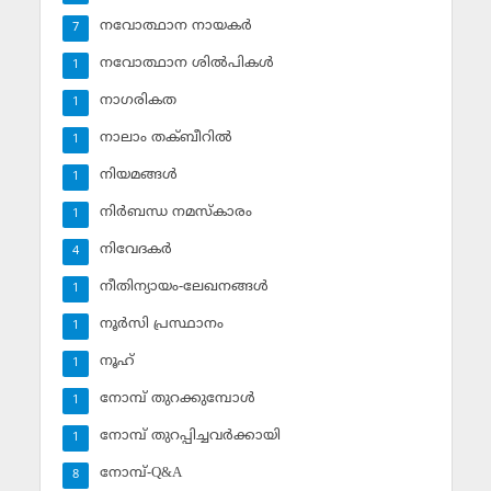
നവോത്ഥാന നായകര്‍
7
നവോത്ഥാന ശില്‍പികള്‍
1
നാഗരികത
1
നാലാം തക്ബീറില്‍
1
നിയമങ്ങള്‍
1
നിര്‍ബന്ധ നമസ്‌കാരം
1
നിവേദകര്‍
4
നീതിന്യായം-ലേഖനങ്ങള്‍
1
നൂര്‍സി പ്രസ്ഥാനം
1
നൂഹ്‌
1
നോമ്പ് തുറക്കുമ്പോള്‍
1
നോമ്പ് തുറപ്പിച്ചവര്‍ക്കായി
1
നോമ്പ്-Q&A
8