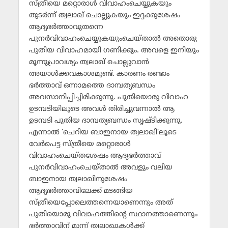
സ്ത്രീയെ മറ്റൊരാള്‍ വിവാഹംചെയ്യുകയും
തുടര്‍ന്ന് ത്വലാഖ് ചൊല്ലുകയും ഇദ്ദക്കുശേഷം
ആദ്യഭര്‍ത്താവുതന്നെ
പുനര്‍വിവാഹംചെയ്യുകയുംചെയ്താല്‍ അതൊരു
പുതിയ വിവാഹമായി ഗണിക്കും. അവളെ ഇനിയും
മൂന്നുപ്രാവശ്യം ത്വലാഖ് ചൊല്ലുവാന്‍
അയാള്‍ക്കവകാശമുണ്ട്. കാരണം രണ്ടാം
ഭര്‍ത്താവ് ഒന്നാമത്തെ ദാമ്പത്യബന്ധം
അവസാനിപ്പിച്ചിരിക്കുന്നു. പുതിയൊരു വിവാഹ
ഉടമ്പടിയിലൂടെ അവള്‍ തിരിച്ചുവന്നാല്‍ ആ
ഉടമ്പടി പുതിയ ദാമ്പത്യബന്ധം സൃഷ്ടിക്കുന്നു.
എന്നാല്‍ ‘ചെറിയ ബാഇനായ ത്വലാഖി’ലൂടെ
വേര്‍പെട്ട സ്ത്രീയെ മറ്റൊരാള്‍
വിവാഹംചെയ്തശേഷം ആദ്യഭര്‍ത്താവ്
പുനര്‍വിവാഹംചെയ്താല്‍ അവളും വലിയ
ബാഇനായ ത്വലാഖിനുശേഷം
ആദ്യഭര്‍ത്താവിലേക്ക് മടങ്ങിയ
സ്ത്രീയെപ്പോലെത്തന്നെയാണെന്നും അത്
പുതിയൊരു വിവാഹത്തിന്റെ സ്ഥാനത്താണെന്നും
ഭര്‍ത്താവിന് മൂന്ന് ത്വലാഖുകള്‍ക്ക്