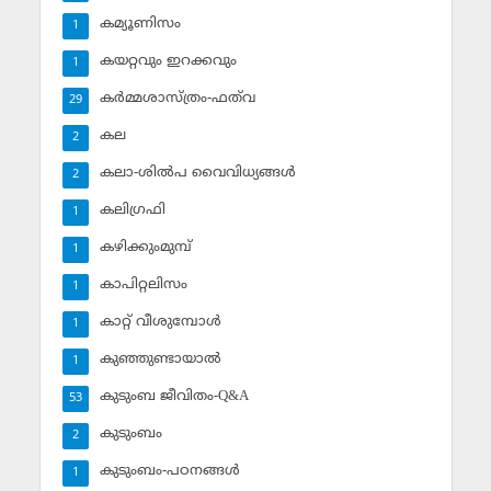
കമ്യൂണിസം
1
കയറ്റവും ഇറക്കവും
1
കര്‍മ്മശാസ്ത്രം-ഫത്‌വ
29
കല
2
കലാ-ശില്‍പ വൈവിധ്യങ്ങള്‍
2
കലിഗ്രഫി
1
കഴിക്കുംമുമ്പ്
1
കാപിറ്റലിസം
1
കാറ്റ് വീശുമ്പോള്‍
1
കുഞ്ഞുണ്ടായാല്‍
1
കുടുംബ ജീവിതം-Q&A
53
കുടുംബം
2
കുടുംബം-പഠനങ്ങള്‍
1