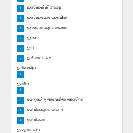
ഇസ്‌ലാമിക് ആര്‍ട്ട്
1
ഇസ്‌ലാമോഫോബിയ
1
ഈമാന്‍ കുറഞ്ഞാല്‍
1
ഈസ
2
ഉംറ
2
ഉഥ് മാനികള്‍
2
ഉഥ്മാന്‍(റ
1
ഉമര്‍(റ
1
ഉമറുബ്‌നു അബ്ദില്‍ അസീസ്‌
2
ഉമവികളുടെ പതനം
1
ഉമവികള്‍
4
ഉമ്മുസലമ(റ