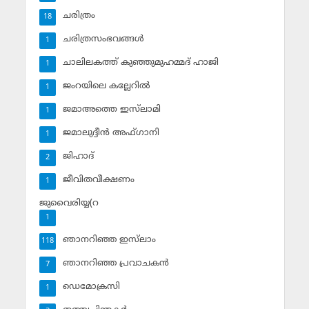
ചരിത്രം
18
ചരിത്രസംഭവങ്ങള്‍
1
ചാലിലകത്ത് കുഞ്ഞുമുഹമ്മദ് ഹാജി
1
ജംറയിലെ കല്ലേറില്‍
1
ജമാഅത്തെ ഇസ്‌ലാമി
1
ജമാലുദ്ദീന്‍ അഫ്ഗാനി
1
ജിഹാദ്‌
2
ജീവിതവീക്ഷണം
1
ജുവൈരിയ്യ(റ
1
ഞാനറിഞ്ഞ ഇസ്‌ലാം
118
ഞാനറിഞ്ഞ പ്രവാചകന്‍
7
ഡെമോക്രസി
1