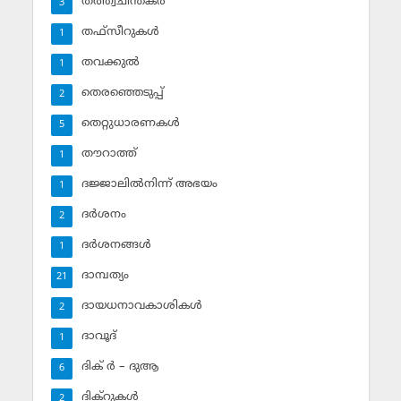
തത്ത്വചിന്തകര്‍
3
തഫ്‌സീറുകള്‍
1
തവക്കുല്‍
1
തെരഞ്ഞെടുപ്പ്
2
തെറ്റുധാരണകള്‍
5
തൗറാത്ത്
1
ദജ്ജാലില്‍നിന്ന് അഭയം
1
ദര്‍ശനം
2
ദര്‍ശനങ്ങള്‍
1
ദാമ്പത്യം
21
ദായധനാവകാശികള്‍
2
ദാവൂദ്‌
1
ദിക് ര്‍ – ദുആ
6
ദിക്‌റുകള്‍
2