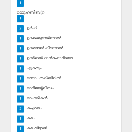
1
ഉമ്മുഹബീബ(റ
1
ഉര്‍ഫ്
2
ഉറക്കമുണര്‍ന്നാല്‍
1
ഉറങ്ങാന്‍ കിടന്നാല്‍
1
ഉസ്മാന്‍ ദാന്‍ഫോദിയോ
1
ഏകത്വം
1
ഒന്നാം തക്ബീറില്‍
1
ഓറിയന്റലിസം
1
ഓഹരികള്‍
1
കച്ചവടം
3
കടം
1
കടംവീട്ടാന്‍
1