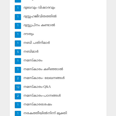
ദുഃഖവും വിഷാദവും
1
ദുസ്സഹജീവിതത്തില്‍
1
ദുസ്സ്വപ്‌നം കണ്ടാല്‍
1
ദൗത്യം
1
നബി പത്‌നിമാര്‍
1
നബിമാര്‍
5
നമസ്‌കാരം
1
നമസ്‌കാരം കഴിഞ്ഞാല്‍
1
നമസ്‌കാരം- ലേഖനങ്ങള്‍
2
നമസ്‌കാരം-Q&A
12
നമസ്‌കാരം-പഠനങ്ങള്‍
2
നമസ്‌കാരശേഷം
1
നരകത്തീയില്‍നിന്ന് മുക്തി
1