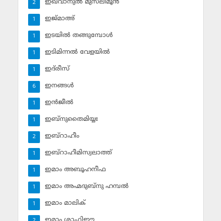
ഇഖ്‌വാനുല്‍ മുസ്‌ലിമൂന്‍
2
ഇജ്മാഅ്
1
ഇടയില്‍ തങ്ങുമ്പോള്‍
1
ഇടിമിന്നല്‍ വേളയില്‍
1
ഇദ്‌രീസ്‌
1
ഇനങ്ങള്‍
6
ഇന്‍ജീല്‍
1
ഇബ്‌നുതൈമിയ്യഃ
1
ഇബ്‌റാഹീം
2
ഇബ്‌റാഹീമിസ്വലാത്ത്
1
ഇമാം അബൂഹനീഫ
1
ഇമാം അഹ്മദുബ്‌നു ഹമ്പല്‍
1
ഇമാം മാലിക്
1
ഇമാം ശാഫിഈ
2