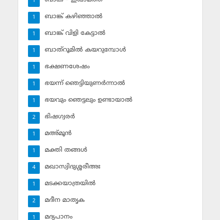
1
ബാങ്ക് കഴിഞ്ഞാല്‍
1
ബാങ്ക് വിളി കേട്ടാല്‍
1
ബാത്‌റൂമില്‍ കയറുമ്പോള്‍
1
ഭക്ഷണശേഷം
1
ഭയന്ന് ഞെട്ടിയുണര്‍ന്നാല്‍
1
ഭയവും ഞെട്ടലും ഉണ്ടായാല്‍
1
ഭിഷഗ്വരര്‍
2
മഅ്മൂന്‍
1
മക്തി തങ്ങള്‍
1
മഖാസ്വിദുശ്ശരീഅഃ
4
മടക്കയാത്രയില്‍
1
മദീന മാതൃക
2
മദ്യപാനം
1