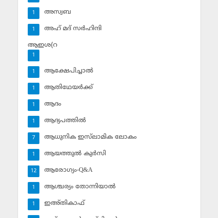
അസ്വബ
1
അഹ് മദ് സര്‍ഹിന്ദി
1
ആഇശ(റ
1
ആക്ഷേപിച്ചാല്‍
1
ആതിഥേയര്‍ക്ക്
1
ആദം
1
ആദ്യപത്തില്‍
1
ആധുനിക ഇസ്‌ലാമിക ലോകം
7
ആയത്തുല്‍ കുര്‍സി
1
ആരോഗ്യം-Q&A
12
ആശ്ചര്യം തോന്നിയാല്‍
1
ഇഅ്തികാഫ്‌
1