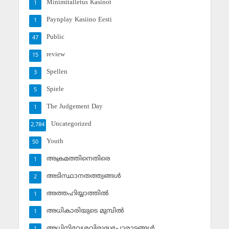
Minimitalletus Kasinot
1
Paynplay Kasiino Eesti
1
Public
47
review
15
Spellen
3
Spiele
5
The Judgement Day
1
Uncategorized
2,784
Youth
50
അക്രമത്തിനെതിരെ
1
അടിസ്ഥാനതത്ത്വങ്ങള്‍
2
അത്തഹിയ്യാത്തില്‍
1
അധികാരിയുടെ മുമ്പില്‍
1
അധിനിവേശവിരുദ്ധപോരാട്ടങ്ങള്‍