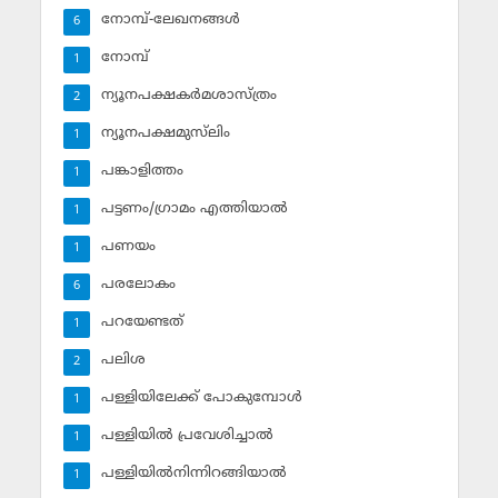
നോമ്പ്-ലേഖനങ്ങള്‍
6
നോമ്പ്‌
1
ന്യൂനപക്ഷകര്‍മശാസ്ത്രം
2
ന്യൂനപക്ഷമുസ്‌ലിം
1
പങ്കാളിത്തം
1
പട്ടണം/ഗ്രാമം എത്തിയാല്‍
1
പണയം
1
പരലോകം
6
പറയേണ്ടത്
1
പലിശ
2
പള്ളിയിലേക്ക് പോകുമ്പോള്‍
1
പള്ളിയില്‍ പ്രവേശിച്ചാല്‍
1
പള്ളിയില്‍നിന്നിറങ്ങിയാല്‍
1