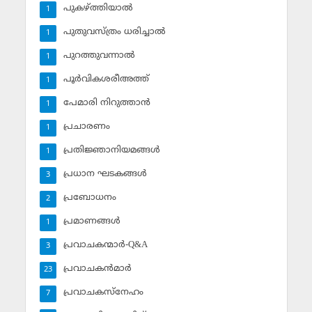
പുകഴ്ത്തിയാല്‍
1
പുതുവസ്ത്രം ധരിച്ചാല്‍
1
പുറത്തുവന്നാല്‍
1
പൂര്‍വികശരീഅത്ത്
1
പേമാരി നിറുത്താന്‍
1
പ്രചാരണം
1
പ്രതിജ്ഞാനിയമങ്ങള്‍
1
പ്രധാന ഘടകങ്ങള്‍
3
പ്രബോധനം
2
പ്രമാണങ്ങള്‍
1
പ്രവാചകന്മാര്‍-Q&A
3
പ്രവാചകന്‍മാര്‍
23
പ്രവാചകസ്‌നേഹം
7