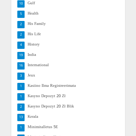
Gulf
10
Health
5
His Family
2
His Life
2
History
4
India
19
International
16
Jeux
3
Kasiino Ilma Registreerimata
1
Kasyno Depozyt 20 Zł
1
Kasyno Depozyt 20 Zł Blik
2
Kerala
13
Minimitalletus 5E
1