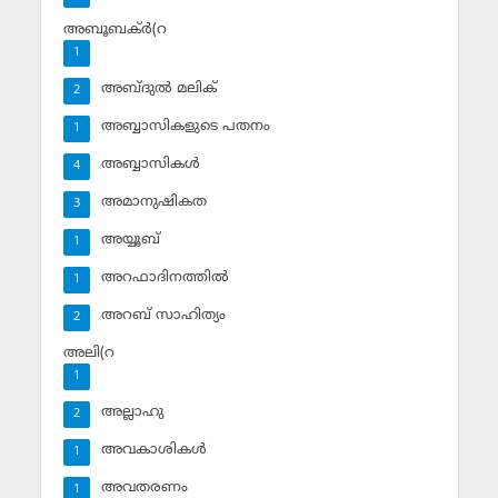
അബൂബക്ര്‍(റ
1
അബ്ദുല്‍ മലിക്‌
2
അബ്ബാസികളുടെ പതനം
1
അബ്ബാസികള്‍
4
അമാനുഷികത
3
അയ്യൂബ്‌
1
അറഫാദിനത്തില്‍
1
അറബ് സാഹിത്യം
2
അലി(റ
1
അല്ലാഹു
2
അവകാശികള്‍
1
അവതരണം
1