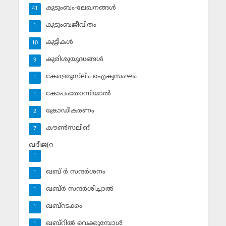
കുടുംബം-ലേഖനങ്ങള്‍
41
കുടുംബജീവിതം
1
കുട്ടികള്‍
10
കുരിശുയുദ്ധങ്ങള്‍
9
കേരളമുസ്‌ലിം ഐക്യസംഘം
1
കോപംതോന്നിയാല്‍
1
ക്രോഡീകരണം
2
കൗണ്‍സലിങ്‌
7
ഖദീജ(റ
1
ഖബ് ര്‍ സന്ദര്‍ശനം
1
ഖബ്ര്‍ സന്ദര്‍ശിച്ചാല്‍
1
ഖബ്‌റടക്കം
1
ഖബ്‌റില്‍ വെക്കുമ്പോള്‍
1