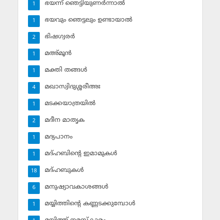
ഭയന്ന് ഞെട്ടിയുണര്‍ന്നാല്‍
1
ഭയവും ഞെട്ടലും ഉണ്ടായാല്‍
1
ഭിഷഗ്വരര്‍
2
മഅ്മൂന്‍
1
മക്തി തങ്ങള്‍
1
മഖാസ്വിദുശ്ശരീഅഃ
4
മടക്കയാത്രയില്‍
1
മദീന മാതൃക
2
മദ്യപാനം
1
മദ്ഹബിന്റെ ഇമാമുകള്‍
1
മദ്ഹബുകള്‍
18
മനുഷ്യാവകാശങ്ങള്‍
6
മയ്യിത്തിന്റെ കണ്ണടക്കുമ്പോള്‍
1