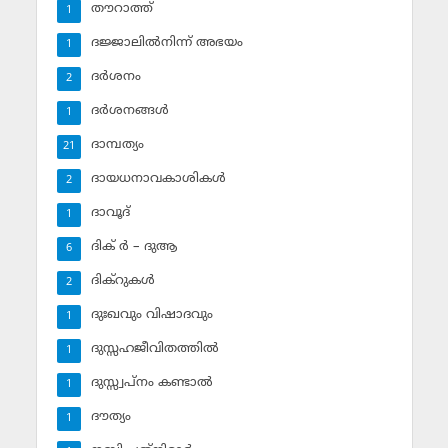
തൗറാത്ത്
1
ദജ്ജാലില്‍നിന്ന് അഭയം
1
ദര്‍ശനം
2
ദര്‍ശനങ്ങള്‍
1
ദാമ്പത്യം
21
ദായധനാവകാശികള്‍
2
ദാവൂദ്‌
1
ദിക് ര്‍ – ദുആ
6
ദിക്‌റുകള്‍
2
ദുഃഖവും വിഷാദവും
1
ദുസ്സഹജീവിതത്തില്‍
1
ദുസ്സ്വപ്‌നം കണ്ടാല്‍
1
ദൗത്യം
1