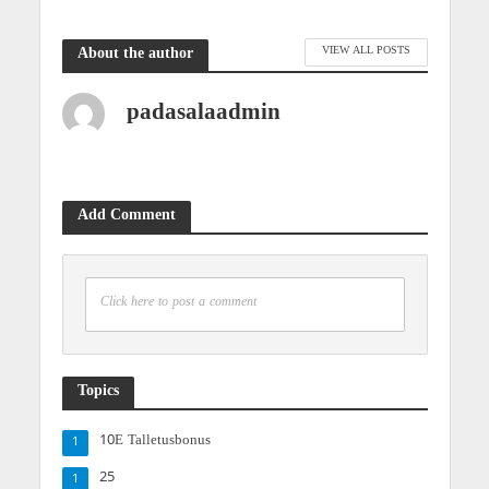
VIEW ALL POSTS
About the author
padasalaadmin
Add Comment
Click here to post a comment
Topics
10E Talletusbonus
1
25
1