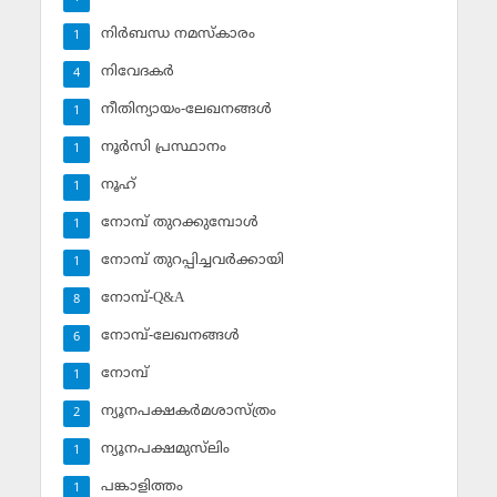
നിര്‍ബന്ധ നമസ്‌കാരം
1
നിവേദകര്‍
4
നീതിന്യായം-ലേഖനങ്ങള്‍
1
നൂര്‍സി പ്രസ്ഥാനം
1
നൂഹ്‌
1
നോമ്പ് തുറക്കുമ്പോള്‍
1
നോമ്പ് തുറപ്പിച്ചവര്‍ക്കായി
1
നോമ്പ്-Q&A
8
നോമ്പ്-ലേഖനങ്ങള്‍
6
നോമ്പ്‌
1
ന്യൂനപക്ഷകര്‍മശാസ്ത്രം
2
ന്യൂനപക്ഷമുസ്‌ലിം
1
പങ്കാളിത്തം
1