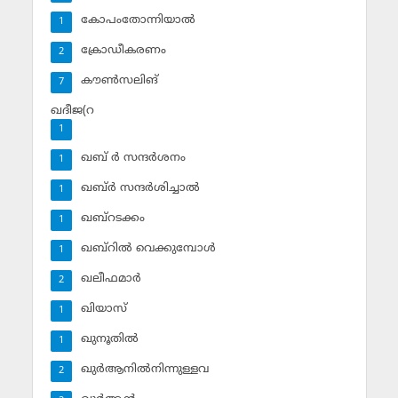
കോപംതോന്നിയാല്‍
1
ക്രോഡീകരണം
2
കൗണ്‍സലിങ്‌
7
ഖദീജ(റ
1
ഖബ് ര്‍ സന്ദര്‍ശനം
1
ഖബ്ര്‍ സന്ദര്‍ശിച്ചാല്‍
1
ഖബ്‌റടക്കം
1
ഖബ്‌റില്‍ വെക്കുമ്പോള്‍
1
ഖലീഫമാര്‍
2
ഖിയാസ്
1
ഖുനൂതില്‍
1
ഖുര്‍ആനില്‍നിന്നുള്ളവ
2