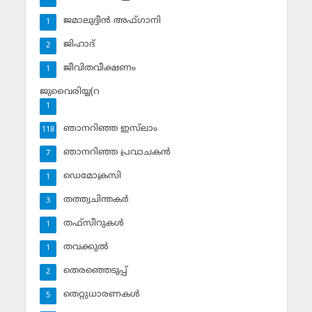
ജമാലുദ്ദീന്‍ അഫ്ഗാനി
1
ജിഹാദ്‌
2
ജീവിതവീക്ഷണം
1
ജുവൈരിയ്യ(റ
1
ഞാനറിഞ്ഞ ഇസ്‌ലാം
118
ഞാനറിഞ്ഞ പ്രവാചകന്‍
7
ഡെമോക്രസി
1
തത്ത്വചിന്തകര്‍
3
തഫ്‌സീറുകള്‍
1
തവക്കുല്‍
1
തെരഞ്ഞെടുപ്പ്
2
തെറ്റുധാരണകള്‍
5