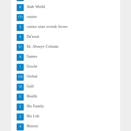
Arab World
8
casino
171
casino utan svensk licens
3
Da'awat
5
Dr. Alwaye Column
51
Games
8
Giochi
1
Global
105
Gulf
10
Health
5
His Family
2
His Life
2
History
4