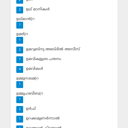
2
ഉഥ് മാനികള്‍
2
ഉഥ്മാന്‍(റ
1
ഉമര്‍(റ
1
ഉമറുബ്‌നു അബ്ദില്‍ അസീസ്‌
2
ഉമവികളുടെ പതനം
1
ഉമവികള്‍
4
ഉമ്മുസലമ(റ
1
ഉമ്മുഹബീബ(റ
1
ഉര്‍ഫ്
2
ഉറക്കമുണര്‍ന്നാല്‍
1