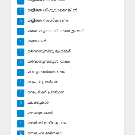
മയ്യിത്ത് നമസ്‌കാരം
1
മയ്യിത്ത് ശിശുവാണെങ്കില്‍
1
മയ്യിത്ത് സംസ്‌കരണം
3
മരണമടുത്താല്‍ ചൊല്ലേണ്ടത്
1
മര്യാദകള്‍
1
മര്‍വാനുബ്‌നു മുഹമ്മദ്
1
മര്‍വാനുബ്‌നുല്‍ ഹകം
2
മറവുചെയ്തശേഷം
1
മറുപടി പ്രാര്‍ഥന
1
മറുപടിക്ക് പ്രാര്‍ഥന
1
മലക്കുകള്‍
3
മഴക്കുവേണ്ടി
1
മഴയ്ക്ക് നന്ദിസൂചകം
1
മസ്‌ലഹഃ മുര്‍സലഃ
2