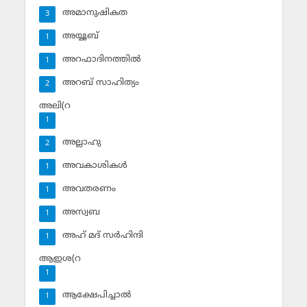
അമാനുഷികത
3
അയ്യൂബ്‌
1
അറഫാദിനത്തില്‍
1
അറബ് സാഹിത്യം
2
അലി(റ
1
അല്ലാഹു
2
അവകാശികള്‍
1
അവതരണം
1
അസ്വബ
1
അഹ് മദ് സര്‍ഹിന്ദി
1
ആഇശ(റ
1
ആക്ഷേപിച്ചാല്‍
1