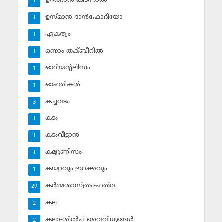
ഉറങ്ങാന്‍ കിടന്നാല്‍
1
ഉസ്മാന്‍ ദാന്‍ഫോദിയോ
1
ഏകത്വം
1
ഒന്നാം തക്ബീറില്‍
1
ഓറിയന്റലിസം
1
ഓഹരികള്‍
1
കച്ചവടം
3
കടം
1
കടംവീട്ടാന്‍
1
കമ്യൂണിസം
1
കയറ്റവും ഇറക്കവും
1
കര്‍മ്മശാസ്ത്രം-ഫത്‌വ
29
കല
2
കലാ-ശില്‍പ വൈവിധ്യങ്ങള്‍
2