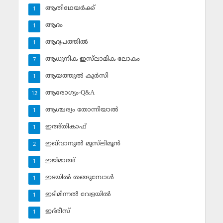
ആതിഥേയര്‍ക്ക്
1
ആദം
1
ആദ്യപത്തില്‍
1
ആധുനിക ഇസ്‌ലാമിക ലോകം
7
ആയത്തുല്‍ കുര്‍സി
1
ആരോഗ്യം-Q&A
12
ആശ്ചര്യം തോന്നിയാല്‍
1
ഇഅ്തികാഫ്‌
1
ഇഖ്‌വാനുല്‍ മുസ്‌ലിമൂന്‍
2
ഇജ്മാഅ്
1
ഇടയില്‍ തങ്ങുമ്പോള്‍
1
ഇടിമിന്നല്‍ വേളയില്‍
1
ഇദ്‌രീസ്‌
1