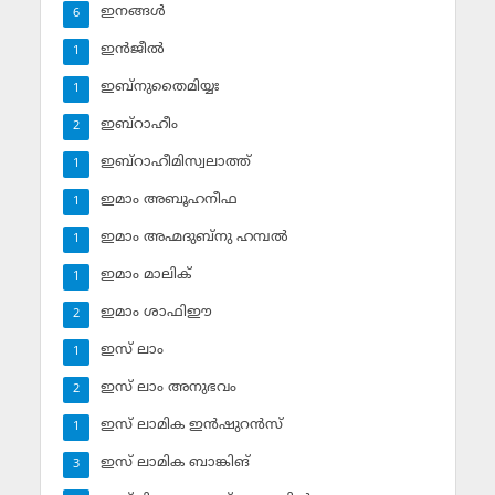
ഇനങ്ങള്‍
6
ഇന്‍ജീല്‍
1
ഇബ്‌നുതൈമിയ്യഃ
1
ഇബ്‌റാഹീം
2
ഇബ്‌റാഹീമിസ്വലാത്ത്
1
ഇമാം അബൂഹനീഫ
1
ഇമാം അഹ്മദുബ്‌നു ഹമ്പല്‍
1
ഇമാം മാലിക്
1
ഇമാം ശാഫിഈ
2
ഇസ് ലാം
1
ഇസ് ലാം അനുഭവം
2
ഇസ് ലാമിക ഇന്‍ഷുറന്‍സ്‌
1
ഇസ് ലാമിക ബാങ്കിങ്‌
3