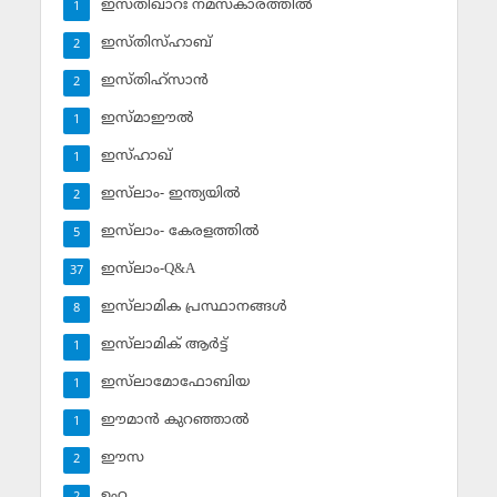
ഇസ്തിഖാറഃ നമസ്‌കാരത്തില്‍
1
ഇസ്തിസ്ഹാബ്
2
ഇസ്തിഹ്‌സാന്‍
2
ഇസ്മാഈല്‍
1
ഇസ്ഹാഖ്‌
1
ഇസ്‌ലാം- ഇന്ത്യയില്‍
2
ഇസ്‌ലാം- കേരളത്തില്‍
5
ഇസ്‌ലാം-Q&A
37
ഇസ്‌ലാമിക പ്രസ്ഥാനങ്ങള്‍
8
ഇസ്‌ലാമിക് ആര്‍ട്ട്
1
ഇസ്‌ലാമോഫോബിയ
1
ഈമാന്‍ കുറഞ്ഞാല്‍
1
ഈസ
2
ഉംറ