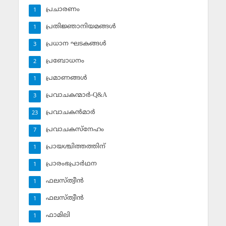
പ്രചാരണം
1
പ്രതിജ്ഞാനിയമങ്ങള്‍
1
പ്രധാന ഘടകങ്ങള്‍
3
പ്രബോധനം
2
പ്രമാണങ്ങള്‍
1
പ്രവാചകന്മാര്‍-Q&A
3
പ്രവാചകന്‍മാര്‍
23
പ്രവാചകസ്‌നേഹം
7
പ്രായശ്ചിത്തത്തിന്
1
പ്രാരംഭപ്രാര്‍ഥന
1
ഫലസ്ത്വീൻ
1
ഫലസ്ത്വീൻ
1
ഫാമിലി
1