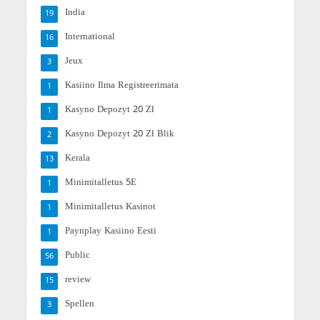
India
19
International
16
Jeux
3
Kasiino Ilma Registreerimata
1
Kasyno Depozyt 20 Zł
1
Kasyno Depozyt 20 Zł Blik
2
Kerala
13
Minimitalletus 5E
1
Minimitalletus Kasinot
1
Paynplay Kasiino Eesti
1
Public
56
review
15
Spellen
3