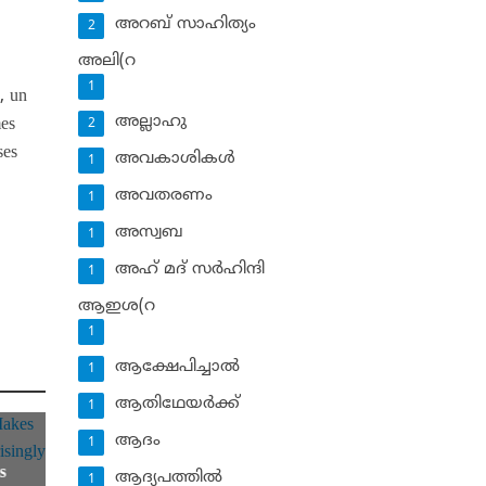
അറബ് സാഹിത്യം
2
അലി(റ
1
i
, un
അല്ലാഹു
mes
2
ses
അവകാശികള്‍
1
അവതരണം
1
അസ്വബ
1
അഹ് മദ് സര്‍ഹിന്ദി
1
ആഇശ(റ
1
ആക്ഷേപിച്ചാല്‍
1
ആതിഥേയര്‍ക്ക്
1
ആദം
1
s
ആദ്യപത്തില്‍
1