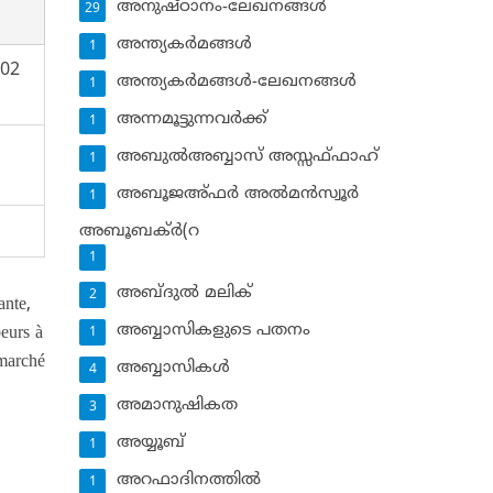
അനുഷ്ഠാനം-ലേഖനങ്ങള്‍
29
അന്ത്യകര്‍മങ്ങള്‍
1
202
അന്ത്യകര്‍മങ്ങള്‍-ലേഖനങ്ങള്‍
1
അന്നമൂട്ടുന്നവര്‍ക്ക്
1
അബുല്‍അബ്ബാസ് അസ്സഫ്ഫാഹ്‌
1
അബൂജഅ്ഫര്‍ അല്‍മന്‍സ്വൂര്‍
1
അബൂബക്ര്‍(റ
1
അബ്ദുല്‍ മലിക്‌
2
ante,
അബ്ബാസികളുടെ പതനം
eurs à
1
 marché
അബ്ബാസികള്‍
4
അമാനുഷികത
3
അയ്യൂബ്‌
1
അറഫാദിനത്തില്‍
1