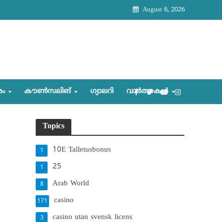
August 6, 2026
രം
കൗണ്‍സലിങ്‌
ഗ്യാലറി
വാര്‍ത്തകള്‍
Topics
10E Talletusbonus
1
25
1
Arab World
8
casino
171
casino utan svensk licens
3