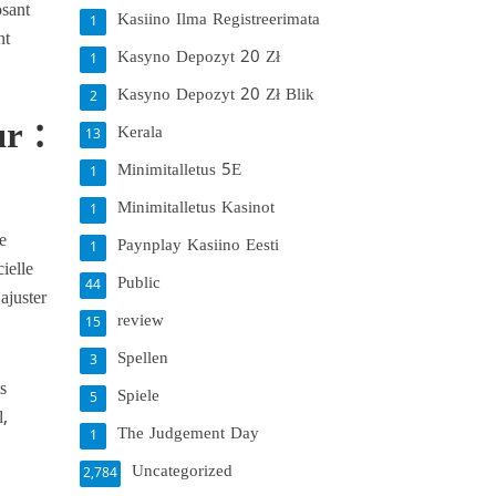
osant
Kasiino Ilma Registreerimata
1
nt
Kasyno Depozyt 20 Zł
1
Kasyno Depozyt 20 Zł Blik
2
r :
Kerala
13
Minimitalletus 5E
1
Minimitalletus Kasinot
1
e
Paynplay Kasiino Eesti
1
cielle
Public
44
ajuster
review
15
Spellen
3
ts
Spiele
5
l,
The Judgement Day
1
Uncategorized
2,784