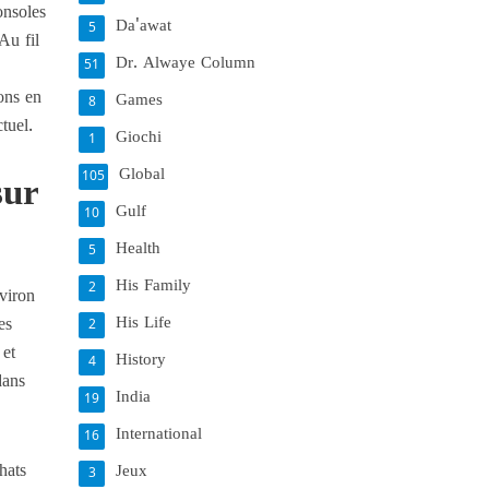
onsoles
Da'awat
5
Au fil
Dr. Alwaye Column
51
ons en
Games
8
tuel.
Giochi
1
Global
105
sur
Gulf
10
Health
5
His Family
2
nviron
His Life
es
2
 et
History
4
dans
India
19
International
16
hats
Jeux
3