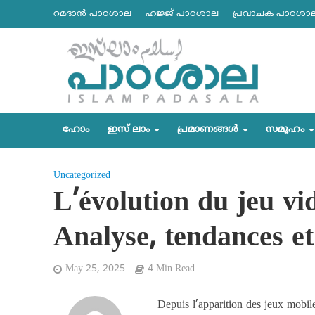
റമദാന്‍ പാഠശാല
ഹജ്ജ് പാഠശാല
പ്രവാചക പാഠശാ
ഹോം
ഇസ് ലാം
പ്രമാണങ്ങള്‍
സമൂഹം
Uncategorized
L’évolution du jeu vi
Analyse, tendances et
May 25, 2025
4 Min Read
Depuis l’apparition des jeux mobil