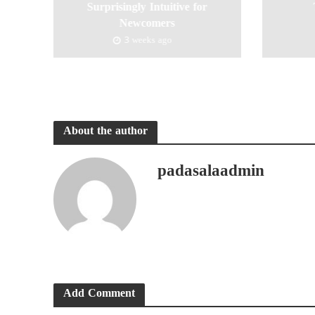
Surprisingly Intuitive for
Newcomers
3 weeks ago
About the author
padasalaadmin
Add Comment