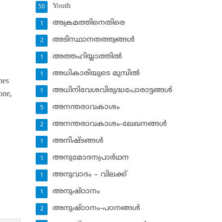
Youth
50
അക്രമത്തിനെതിരെ
1
അടിസ്ഥാനതത്ത്വങ്ങള്‍
2
അത്തഹിയ്യാത്തില്‍
1
അധികാരിയുടെ മുമ്പില്‍
1
nes
അധിനിവേശവിരുദ്ധപോരാട്ടങ്ങള്‍
1
one,
അനന്തരാവകാശം
5
അനന്തരാവകാശം-ലേഖനങ്ങള്‍
2
അനിഷ്ടങ്ങള്‍
1
അനുമോദനപ്രാര്‍ഥന
1
അനുവാദം – വിലക്ക്‌
1
അനുഷ്ഠാനം
1
അനുഷ്ഠാനം-പഠനങ്ങള്‍
2