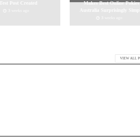
Test Post Created
Makes Best Online Pokies
Australia Surprisingly Simp
3 weeks ago
3 weeks ago
VIEW ALL 