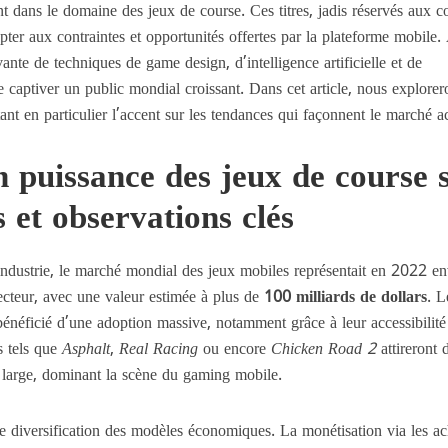
 dans le domaine des jeux de course. Ces titres, jadis réservés aux c
er aux contraintes et opportunités offertes par la plateforme mobile. 
nte de techniques de game design, d’intelligence artificielle et de
e captiver un public mondial croissant. Dans cet article, nous explorer
ant en particulier l’accent sur les tendances qui façonnent le marché ac
 puissance des jeux de course 
s et observations clés
l’industrie, le marché mondial des jeux mobiles représentait en 2022 e
ecteur, avec une valeur estimée à plus de
100 milliards de dollars
. L
 bénéficié d’une adoption massive, notamment grâce à leur accessibilité
s tels que
Asphalt
,
Real Racing
ou encore
Chicken Road 2
attireront 
us large, dominant la scène du gaming mobile.
iversification des modèles économiques. La monétisation via les ac