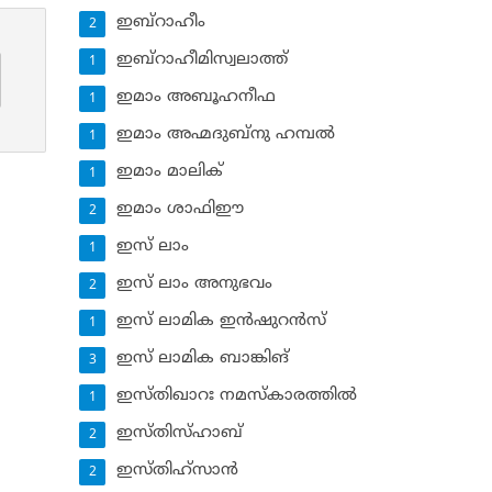
ഇബ്‌റാഹീം
2
ഇബ്‌റാഹീമിസ്വലാത്ത്
1
ഇമാം അബൂഹനീഫ
1
ഇമാം അഹ്മദുബ്‌നു ഹമ്പല്‍
1
ഇമാം മാലിക്
1
ഇമാം ശാഫിഈ
2
ഇസ് ലാം
1
ഇസ് ലാം അനുഭവം
2
ഇസ് ലാമിക ഇന്‍ഷുറന്‍സ്‌
1
ഇസ് ലാമിക ബാങ്കിങ്‌
3
ഇസ്തിഖാറഃ നമസ്‌കാരത്തില്‍
1
ഇസ്തിസ്ഹാബ്
2
ഇസ്തിഹ്‌സാന്‍
2