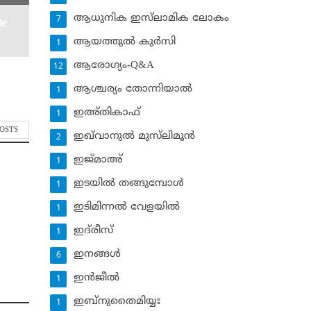
ആധുനിക ഇസ്‌ലാമിക ലോകം
7
le
ആയത്തുല്‍ കുര്‍സി
1
ആരോഗ്യം-Q&A
12
ആശ്ചര്യം തോന്നിയാല്‍
1
ഇഅ്തികാഫ്‌
1
POSTS
ഇഖ്‌വാനുല്‍ മുസ്‌ലിമൂന്‍
2
ഇജ്മാഅ്
1
ഇടയില്‍ തങ്ങുമ്പോള്‍
1
ഇടിമിന്നല്‍ വേളയില്‍
1
ഇദ്‌രീസ്‌
1
ഇനങ്ങള്‍
6
ഇന്‍ജീല്‍
1
ഇബ്‌നുതൈമിയ്യഃ
1