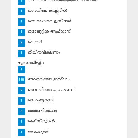
ചാലിലകത്ത് കുഞ്ഞുമുഹമ്മദ് ഹാജി
1
ജംറയിലെ കല്ലേറില്‍
1
ജമാഅത്തെ ഇസ്‌ലാമി
1
ജമാലുദ്ദീന്‍ അഫ്ഗാനി
1
ജിഹാദ്‌
2
ജീവിതവീക്ഷണം
1
ജുവൈരിയ്യ(റ
1
ഞാനറിഞ്ഞ ഇസ്‌ലാം
118
ഞാനറിഞ്ഞ പ്രവാചകന്‍
7
ഡെമോക്രസി
1
തത്ത്വചിന്തകര്‍
3
തഫ്‌സീറുകള്‍
1
തവക്കുല്‍
1