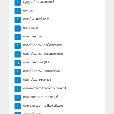
ദുസ്സ്വപ്‌നം കണ്ടാല്‍
1
ദൗത്യം
1
നബി പത്‌നിമാര്‍
1
നബിമാര്‍
5
നമസ്‌കാരം
1
നമസ്‌കാരം കഴിഞ്ഞാല്‍
1
നമസ്‌കാരം- ലേഖനങ്ങള്‍
2
നമസ്‌കാരം-Q&A
12
നമസ്‌കാരം-പഠനങ്ങള്‍
2
നമസ്‌കാരശേഷം
1
നരകത്തീയില്‍നിന്ന് മുക്തി
1
നവോത്ഥാന നായകര്‍
7
നവോത്ഥാന ശില്‍പികള്‍
1