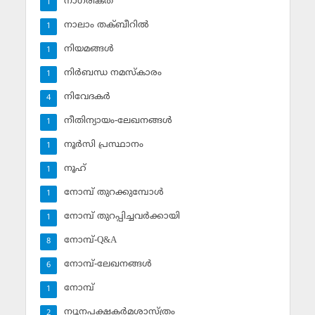
നാഗരികത
1
നാലാം തക്ബീറില്‍
1
നിയമങ്ങള്‍
1
നിര്‍ബന്ധ നമസ്‌കാരം
1
നിവേദകര്‍
4
നീതിന്യായം-ലേഖനങ്ങള്‍
1
നൂര്‍സി പ്രസ്ഥാനം
1
നൂഹ്‌
1
നോമ്പ് തുറക്കുമ്പോള്‍
1
നോമ്പ് തുറപ്പിച്ചവര്‍ക്കായി
1
നോമ്പ്-Q&A
8
നോമ്പ്-ലേഖനങ്ങള്‍
6
നോമ്പ്‌
1
ന്യൂനപക്ഷകര്‍മശാസ്ത്രം
2