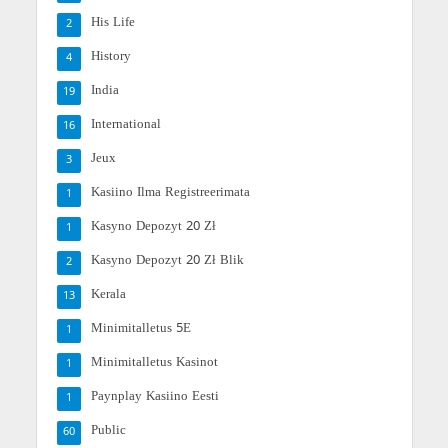
His Life
2
History
4
India
19
International
16
Jeux
3
Kasiino Ilma Registreerimata
1
Kasyno Depozyt 20 Zł
1
Kasyno Depozyt 20 Zł Blik
2
Kerala
13
Minimitalletus 5E
1
Minimitalletus Kasinot
1
Paynplay Kasiino Eesti
1
Public
60