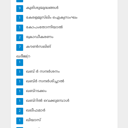
കുരിശുയുദ്ധങ്ങള്‍
9
കേരളമുസ്‌ലിം ഐക്യസംഘം
1
കോപംതോന്നിയാല്‍
1
ക്രോഡീകരണം
2
കൗണ്‍സലിങ്‌
7
ഖദീജ(റ
1
ഖബ് ര്‍ സന്ദര്‍ശനം
1
ഖബ്ര്‍ സന്ദര്‍ശിച്ചാല്‍
1
ഖബ്‌റടക്കം
1
ഖബ്‌റില്‍ വെക്കുമ്പോള്‍
1
ഖലീഫമാര്‍
2
ഖിയാസ്
1