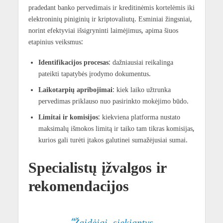
pradedant banko pervedimais ir kreditinėmis kortelėmis iki
elektroninių piniginių ir kriptovaliutų. Esminiai žingsniai,
norint efektyviai išsigryninti laimėjimus, apima šiuos
etapinius veiksmus:
Identifikacijos procesas
: dažniausiai reikalinga
pateikti tapatybės įrodymo dokumentus.
Laikotarpių apribojimai
: kiek laiko užtrunka
pervedimas priklauso nuo pasirinkto mokėjimo būdo.
Limitai ir komisijos
: kiekviena platforma nustato
maksimalų išmokos limitą ir taiko tam tikras komisijas,
kurios gali turėti įtakos galutinei sumažėjusiai sumai.
Specialistų įžvalgos ir
rekomendacijos