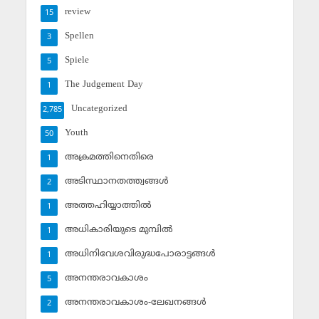
review
15
Spellen
3
Spiele
5
The Judgement Day
1
Uncategorized
2,785
Youth
50
അക്രമത്തിനെതിരെ
1
അടിസ്ഥാനതത്ത്വങ്ങള്‍
2
അത്തഹിയ്യാത്തില്‍
1
അധികാരിയുടെ മുമ്പില്‍
1
അധിനിവേശവിരുദ്ധപോരാട്ടങ്ങള്‍
1
അനന്തരാവകാശം
5
അനന്തരാവകാശം-ലേഖനങ്ങള്‍
2