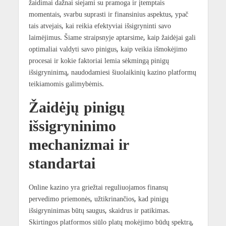
žaidimai dažnai siejami su pramoga ir įtemptais
momentais, svarbu suprasti ir finansinius aspektus, ypač
tais atvejais, kai reikia efektyviai išsigryninti savo
laimėjimus. Šiame straipsnyje aptarsime, kaip žaidėjai gali
optimaliai valdyti savo pinigus, kaip veikia išmokėjimo
procesai ir kokie faktoriai lemia sėkmingą pinigų
išsigryninimą, naudodamiesi šiuolaikinių kazino platformų
teikiamomis galimybėmis.
Žaidėjų pinigų
išsigryninimo
mechanizmai ir
standartai
Online kazino yra griežtai reguliuojamos finansų
pervedimo priemonės, užtikrinančios, kad
pinigų
išsigryninimas būtų saugus, skaidrus ir patikimas
.
Skirtingos platformos siūlo platų mokėjimo būdų spektrą,