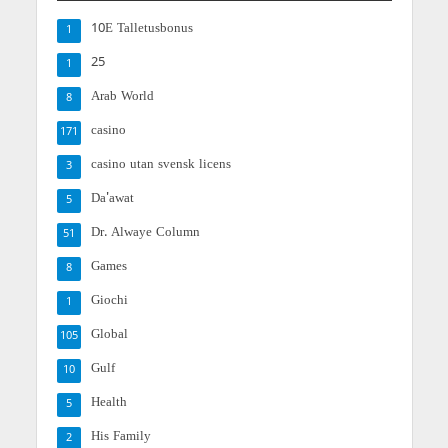
10E Talletusbonus
1
25
1
Arab World
8
casino
171
casino utan svensk licens
3
Da'awat
5
Dr. Alwaye Column
51
Games
8
Giochi
1
Global
105
Gulf
10
Health
5
His Family
2