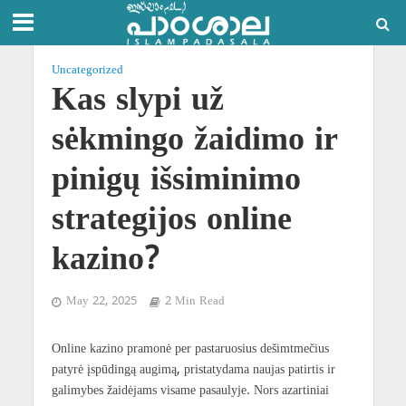
Uncategorized
Kas slypi už
sėkmingo žaidimo ir
pinigų išsiminimo
strategijos online
kazino?
May 22, 2025
2 Min Read
Online kazino pramonė per pastaruosius dešimtmečius
patyrė įspūdingą augimą, pristatydama naujas patirtis ir
galimybes žaidėjams visame pasaulyje. Nors azartiniai