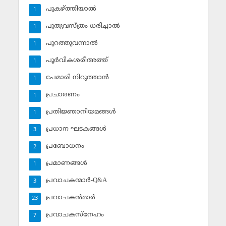
പുകഴ്ത്തിയാല്‍
1
പുതുവസ്ത്രം ധരിച്ചാല്‍
1
പുറത്തുവന്നാല്‍
1
പൂര്‍വികശരീഅത്ത്
1
പേമാരി നിറുത്താന്‍
1
പ്രചാരണം
1
പ്രതിജ്ഞാനിയമങ്ങള്‍
1
പ്രധാന ഘടകങ്ങള്‍
3
പ്രബോധനം
2
പ്രമാണങ്ങള്‍
1
പ്രവാചകന്മാര്‍-Q&A
3
പ്രവാചകന്‍മാര്‍
23
പ്രവാചകസ്‌നേഹം
7