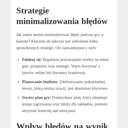
Strategie
minimalizowania błędów
Jak zatem można minimalizować błędy podczas gry w
kasynie? Kluczem do sukcesu jest wdrożenie kilku
sprawdzonych strategii. Oto najważniejsze z nich:
Edukuj się:
Regularne przyswajanie wiedzy na temat
gier, przepisów oraz strategii. Warto korzystać z
kursów online lub literatury branżowej.
Planowanie budżetu:
Zdefiniowanie maksymalnej
kwoty, którą można stracić, jest absolutnie kluczowe.
Stwórz plan gry:
Przemyślany plan, który obejmuje
tempo zagrywania oraz limity dla zakładów, pomoże
utrzymać kontrolę nad emocjami.
Wpływ błędów na wynik