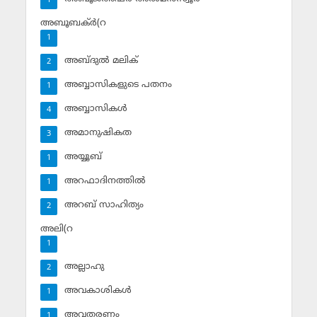
1
അബൂബക്ര്‍(റ
1
അബ്ദുല്‍ മലിക്‌
2
അബ്ബാസികളുടെ പതനം
1
അബ്ബാസികള്‍
4
അമാനുഷികത
3
അയ്യൂബ്‌
1
അറഫാദിനത്തില്‍
1
അറബ് സാഹിത്യം
2
അലി(റ
1
അല്ലാഹു
2
അവകാശികള്‍
1
അവതരണം
1