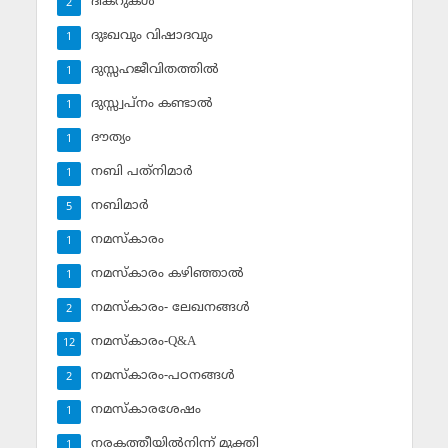
ദിക്‌റുകള്‍
2
ദുഃഖവും വിഷാദവും
1
ദുസ്സഹജീവിതത്തില്‍
1
ദുസ്സ്വപ്‌നം കണ്ടാല്‍
1
ദൗത്യം
1
നബി പത്‌നിമാര്‍
1
നബിമാര്‍
5
നമസ്‌കാരം
1
നമസ്‌കാരം കഴിഞ്ഞാല്‍
1
നമസ്‌കാരം- ലേഖനങ്ങള്‍
2
നമസ്‌കാരം-Q&A
12
നമസ്‌കാരം-പഠനങ്ങള്‍
2
നമസ്‌കാരശേഷം
1
നരകത്തീയില്‍നിന്ന് മുക്തി
1