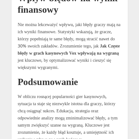
finansowy
Nie można lekceważyć wpływu, jaki błędy graczy mają na
ich wyniki finansowe. Statystyki wskazują, że gracze,
którzy popełniają te same błędy, mogą stracić nawet do
30% swoich zakładów. Zrozumienie tego, jak
Jak Częste
błędy w grach kasynowych Vox wpływają na wygraną
jest kluczowe, by optymalizować wyniki i cieszyć się
większymi wygranymi.
Podsumowanie
W obliczu rosnącej popularności gier kasynowych,
sytuacja ta staje się niezwykle istotna dla graczy, którzy
chcą osiągnąć sukces. Edukacja, strategia oraz
odpowiednie analizy mogą zminimalizować błędy, a tym
samym zwiększyć szanse na wygraną. Kluczowe jest
zrozumienie, że każdy błąd kosztuje, a umiejętność ich