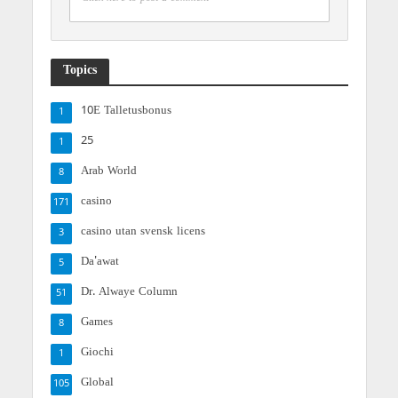
Topics
10E Talletusbonus
1
25
1
Arab World
8
casino
171
casino utan svensk licens
3
Da'awat
5
Dr. Alwaye Column
51
Games
8
Giochi
1
Global
105