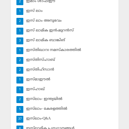
ഇമാം ശാഫിഈ
2
ഇസ് ലാം
1
ഇസ് ലാം അനുഭവം
2
ഇസ് ലാമിക ഇന്‍ഷുറന്‍സ്‌
1
ഇസ് ലാമിക ബാങ്കിങ്‌
3
ഇസ്തിഖാറഃ നമസ്‌കാരത്തില്‍
1
ഇസ്തിസ്ഹാബ്
2
ഇസ്തിഹ്‌സാന്‍
2
ഇസ്മാഈല്‍
1
ഇസ്ഹാഖ്‌
1
ഇസ്‌ലാം- ഇന്ത്യയില്‍
2
ഇസ്‌ലാം- കേരളത്തില്‍
5
ഇസ്‌ലാം-Q&A
37
ഇസ്‌ലാമിക പ്രസ്ഥാനങ്ങള്‍
8