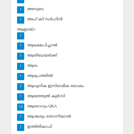
അസ്വബ
1
അഹ് മദ് സര്‍ഹിന്ദി
1
ആഇശ(റ
1
ആക്ഷേപിച്ചാല്‍
1
ആതിഥേയര്‍ക്ക്
1
ആദം
1
ആദ്യപത്തില്‍
1
ആധുനിക ഇസ്‌ലാമിക ലോകം
7
ആയത്തുല്‍ കുര്‍സി
1
ആരോഗ്യം-Q&A
12
ആശ്ചര്യം തോന്നിയാല്‍
1
ഇഅ്തികാഫ്‌
1