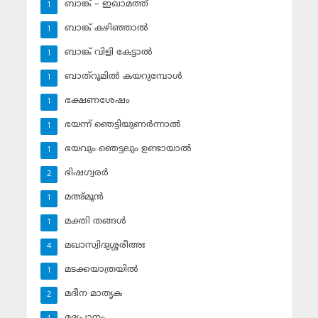
ബാങ്ക് – ഇഖാമത്ത്
1
ബാങ്ക് കഴിഞ്ഞാല്‍
1
ബാങ്ക് വിളി കേട്ടാല്‍
1
ബാത്‌റൂമില്‍ കയറുമ്പോള്‍
1
ഭക്ഷണശേഷം
1
ഭയന്ന് ഞെട്ടിയുണര്‍ന്നാല്‍
1
ഭയവും ഞെട്ടലും ഉണ്ടായാല്‍
1
ഭിഷഗ്വരര്‍
2
മഅ്മൂന്‍
1
മക്തി തങ്ങള്‍
1
മഖാസ്വിദുശ്ശരീഅഃ
4
മടക്കയാത്രയില്‍
1
മദീന മാതൃക
2
മദ്യപാനം