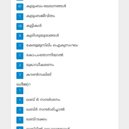
കുടുംബം-ലേഖനങ്ങള്‍
41
കുടുംബജീവിതം
1
കുട്ടികള്‍
10
കുരിശുയുദ്ധങ്ങള്‍
9
കേരളമുസ്‌ലിം ഐക്യസംഘം
1
കോപംതോന്നിയാല്‍
1
ക്രോഡീകരണം
2
കൗണ്‍സലിങ്‌
7
ഖദീജ(റ
1
ഖബ് ര്‍ സന്ദര്‍ശനം
1
ഖബ്ര്‍ സന്ദര്‍ശിച്ചാല്‍
1
ഖബ്‌റടക്കം
1