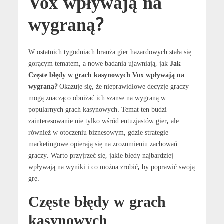
Vox wpływają na
wygraną?
W ostatnich tygodniach branża gier hazardowych stała się
gorącym tematem, a nowe badania ujawniają, jak
Jak
Częste błędy w grach kasynowych Vox wpływają na
wygraną?
Okazuje się, że nieprawidłowe decyzje graczy
mogą znacząco obniżać ich szanse na wygraną w
popularnych grach kasynowych. Temat ten budzi
zainteresowanie nie tylko wśród entuzjastów gier, ale
również w otoczeniu biznesowym, gdzie strategie
marketingowe opierają się na zrozumieniu zachowań
graczy. Warto przyjrzeć się, jakie błędy najbardziej
wpływają na wyniki i co można zrobić, by poprawić swoją
grę.
Częste błędy w grach
kasynowych