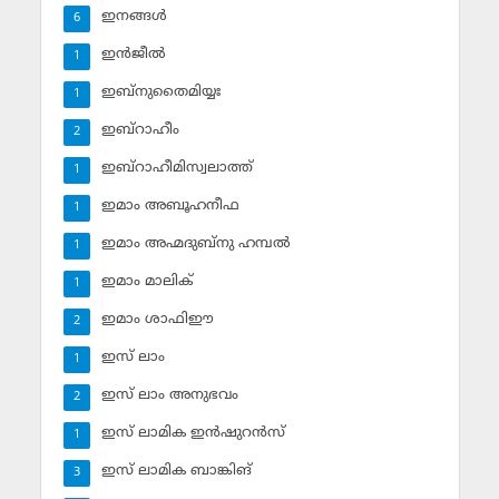
ഇനങ്ങള്‍
6
ഇന്‍ജീല്‍
1
ഇബ്‌നുതൈമിയ്യഃ
1
ഇബ്‌റാഹീം
2
ഇബ്‌റാഹീമിസ്വലാത്ത്
1
ഇമാം അബൂഹനീഫ
1
ഇമാം അഹ്മദുബ്‌നു ഹമ്പല്‍
1
ഇമാം മാലിക്
1
ഇമാം ശാഫിഈ
2
ഇസ് ലാം
1
ഇസ് ലാം അനുഭവം
2
ഇസ് ലാമിക ഇന്‍ഷുറന്‍സ്‌
1
ഇസ് ലാമിക ബാങ്കിങ്‌
3