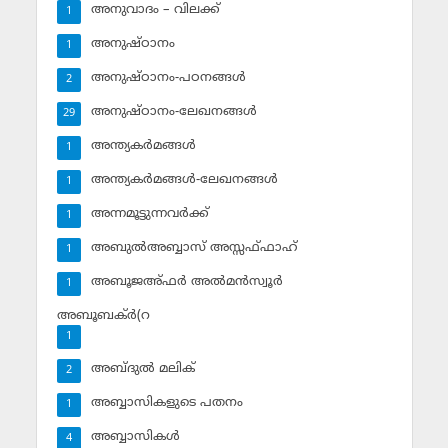
അനുവാദം – വിലക്ക്‌
1
അനുഷ്ഠാനം
1
അനുഷ്ഠാനം-പഠനങ്ങള്‍
2
അനുഷ്ഠാനം-ലേഖനങ്ങള്‍
29
അന്ത്യകര്‍മങ്ങള്‍
1
അന്ത്യകര്‍മങ്ങള്‍-ലേഖനങ്ങള്‍
1
അന്നമൂട്ടുന്നവര്‍ക്ക്
1
അബുല്‍അബ്ബാസ് അസ്സഫ്ഫാഹ്‌
1
അബൂജഅ്ഫര്‍ അല്‍മന്‍സ്വൂര്‍
1
അബൂബക്ര്‍(റ
1
അബ്ദുല്‍ മലിക്‌
2
അബ്ബാസികളുടെ പതനം
1
അബ്ബാസികള്‍
4