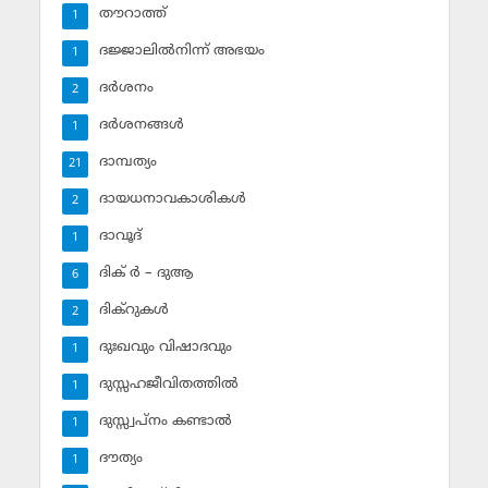
തൗറാത്ത്
1
ദജ്ജാലില്‍നിന്ന് അഭയം
1
ദര്‍ശനം
2
ദര്‍ശനങ്ങള്‍
1
ദാമ്പത്യം
21
ദായധനാവകാശികള്‍
2
ദാവൂദ്‌
1
ദിക് ര്‍ – ദുആ
6
ദിക്‌റുകള്‍
2
ദുഃഖവും വിഷാദവും
1
ദുസ്സഹജീവിതത്തില്‍
1
ദുസ്സ്വപ്‌നം കണ്ടാല്‍
1
ദൗത്യം
1