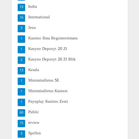
India
19
International
16
Jeux
3
Kasiino Ilma Registreerimata
1
Kasyno Depozyt 20 Zł
1
Kasyno Depozyt 20 Zł Blik
2
Kerala
13
Minimitalletus 5E
1
Minimitalletus Kasinot
1
Paynplay Kasiino Eesti
1
Public
60
review
15
Spellen
3