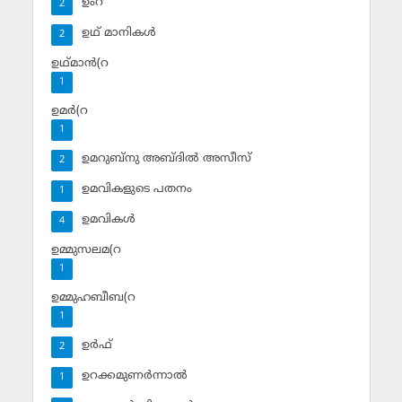
ഉംറ
2
ഉഥ് മാനികള്‍
2
ഉഥ്മാന്‍(റ
1
ഉമര്‍(റ
1
ഉമറുബ്‌നു അബ്ദില്‍ അസീസ്‌
2
ഉമവികളുടെ പതനം
1
ഉമവികള്‍
4
ഉമ്മുസലമ(റ
1
ഉമ്മുഹബീബ(റ
1
ഉര്‍ഫ്
2
ഉറക്കമുണര്‍ന്നാല്‍
1