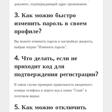
документ, подтверждающий адрес проживания.
3. Как можно быстро
изменить пароль в своем
профиле?
Вы можете изменить пароль в настройках аккаунта,
выбрав опцию “Изменить пароль”.
4. Что делать, если не
приходит код для
подтверждения регистрации?
В таком случае проверьте правильность введенного
номера телефона и ищите код в папке “Спам” в
почтовом ящике.
5. Как можно отключить