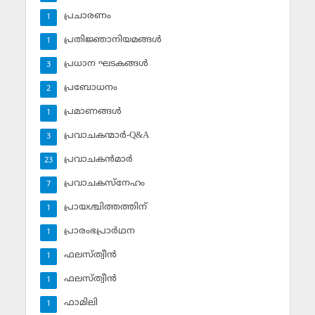
പ്രചാരണം
1
പ്രതിജ്ഞാനിയമങ്ങള്‍
1
പ്രധാന ഘടകങ്ങള്‍
3
പ്രബോധനം
2
പ്രമാണങ്ങള്‍
1
പ്രവാചകന്മാര്‍-Q&A
3
പ്രവാചകന്‍മാര്‍
23
പ്രവാചകസ്‌നേഹം
7
പ്രായശ്ചിത്തത്തിന്
1
പ്രാരംഭപ്രാര്‍ഥന
1
ഫലസ്ത്വീൻ
1
ഫലസ്ത്വീൻ
1
ഫാമിലി
1