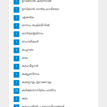
ഉറങ്ങാന്‍ കിടന്നാല്‍
1
ഉസ്മാന്‍ ദാന്‍ഫോദിയോ
1
ഏകത്വം
1
ഒന്നാം തക്ബീറില്‍
1
ഓറിയന്റലിസം
1
ഓഹരികള്‍
1
കച്ചവടം
3
കടം
1
കടംവീട്ടാന്‍
1
കമ്യൂണിസം
1
കയറ്റവും ഇറക്കവും
1
കര്‍മ്മശാസ്ത്രം-ഫത്‌വ
29
കല
2
കലാ-ശില്‍പ വൈവിധ്യങ്ങള്‍