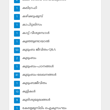
2
കലിഗ്രഫി
1
കഴിക്കുംമുമ്പ്
1
കാപിറ്റലിസം
1
കാറ്റ് വീശുമ്പോള്‍
1
കുഞ്ഞുണ്ടായാല്‍
1
കുടുംബ ജീവിതം-Q&A
53
കുടുംബം
2
കുടുംബം-പഠനങ്ങള്‍
1
കുടുംബം-ലേഖനങ്ങള്‍
41
കുടുംബജീവിതം
1
കുട്ടികള്‍
10
കുരിശുയുദ്ധങ്ങള്‍
9
കേരളമുസ്‌ലിം ഐക്യസംഘം
1