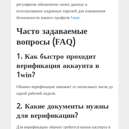
регулярном обновлении своих данных и
использовании надежных паролей для повышения
безопасности вашего профиля
1вин
.
Часто задаваемые
вопросы (FAQ)
1. Как быстро проходит
верификация аккаунта в
1win?
Обычно верификация занимает от нескольких часов до
одной рабочей недели.
2. Какие документы нужны
для верификации?
Для верификации обычно требуется копия паспорта и