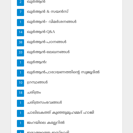
ഖുര്‍ആന്‍
2
ഖുര്‍ആന്‍ & സയന്‍സ്‌
7
ഖുര്‍ആന്‍– വിമര്‍ശനങ്ങള്‍
1
ഖുര്‍ആന്‍-Q&A
14
ഖുര്‍ആന്‍-പഠനങ്ങള്‍
38
ഖുര്‍ആന്‍-ലേഖനങ്ങള്‍
33
ഖുര്‍ആന്‍r
1
ഖുര്‍ആന്‍പാരായണത്തിന്റെ സുജൂദില്‍
1
ഗ്രന്ഥങ്ങള്‍
10
ചരിത്രം
18
ചരിത്രസംഭവങ്ങള്‍
1
ചാലിലകത്ത് കുഞ്ഞുമുഹമ്മദ് ഹാജി
1
ജംറയിലെ കല്ലേറില്‍
1
ജമാഅത്തെ ഇസ്‌ലാമി