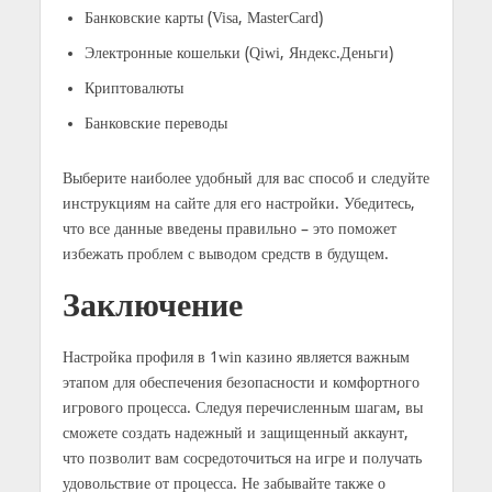
Банковские карты (Visa, MasterCard)
Электронные кошельки (Qiwi, Яндекс.Деньги)
Криптовалюты
Банковские переводы
Выберите наиболее удобный для вас способ и следуйте
инструкциям на сайте для его настройки. Убедитесь,
что все данные введены правильно – это поможет
избежать проблем с выводом средств в будущем.
Заключение
Настройка профиля в 1win казино является важным
этапом для обеспечения безопасности и комфортного
игрового процесса. Следуя перечисленным шагам, вы
сможете создать надежный и защищенный аккаунт,
что позволит вам сосредоточиться на игре и получать
удовольствие от процесса. Не забывайте также о