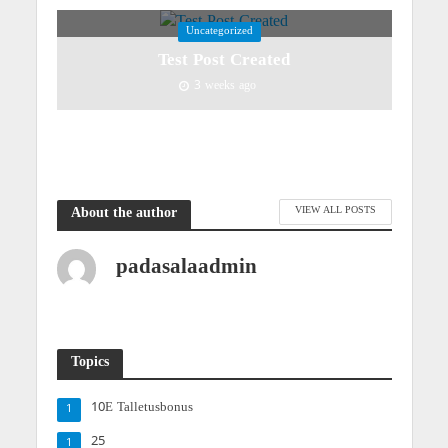
Uncategorized
Test Post Created
3 weeks ago
VIEW ALL POSTS
About the author
padasalaadmin
Topics
10E Talletusbonus
1
25
1