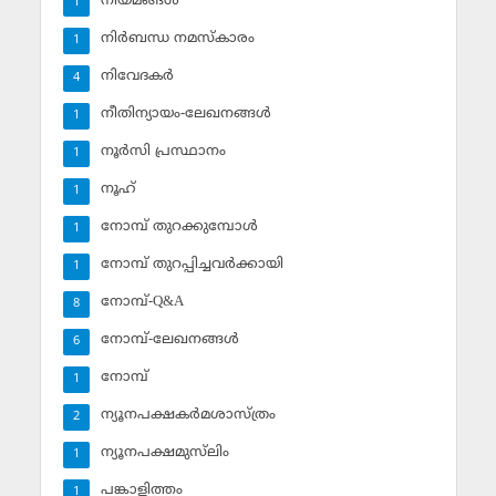
നിയമങ്ങള്‍
1
നിര്‍ബന്ധ നമസ്‌കാരം
1
നിവേദകര്‍
4
നീതിന്യായം-ലേഖനങ്ങള്‍
1
നൂര്‍സി പ്രസ്ഥാനം
1
നൂഹ്‌
1
നോമ്പ് തുറക്കുമ്പോള്‍
1
നോമ്പ് തുറപ്പിച്ചവര്‍ക്കായി
1
നോമ്പ്-Q&A
8
നോമ്പ്-ലേഖനങ്ങള്‍
6
നോമ്പ്‌
1
ന്യൂനപക്ഷകര്‍മശാസ്ത്രം
2
ന്യൂനപക്ഷമുസ്‌ലിം
1
പങ്കാളിത്തം
1