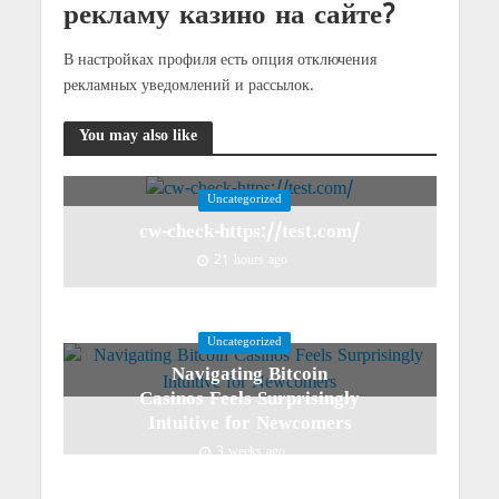
рекламу казино на сайте?
В настройках профиля есть опция отключения
рекламных уведомлений и рассылок.
You may also like
Uncategorized
cw-check-https://test.com/
21 hours ago
Uncategorized
Navigating Bitcoin
Casinos Feels Surprisingly
Intuitive for Newcomers
3 weeks ago