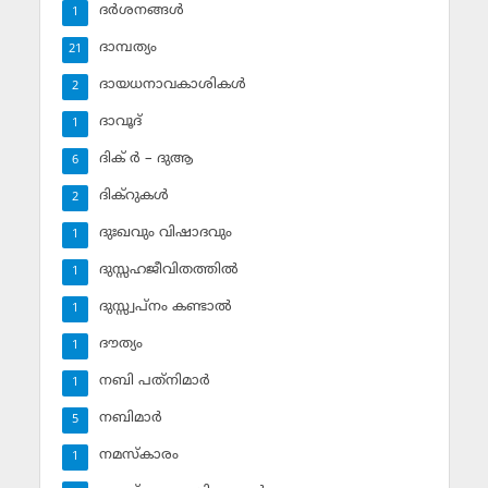
ദര്‍ശനങ്ങള്‍
1
ദാമ്പത്യം
21
ദായധനാവകാശികള്‍
2
ദാവൂദ്‌
1
ദിക് ര്‍ – ദുആ
6
ദിക്‌റുകള്‍
2
ദുഃഖവും വിഷാദവും
1
ദുസ്സഹജീവിതത്തില്‍
1
ദുസ്സ്വപ്‌നം കണ്ടാല്‍
1
ദൗത്യം
1
നബി പത്‌നിമാര്‍
1
നബിമാര്‍
5
നമസ്‌കാരം
1