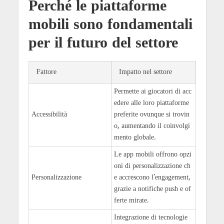
Perché le piattaforme
mobili sono fondamentali
per il futuro del settore
Fattore
Impatto nel settore
Permette ai giocatori di acc
edere alle loro piattaforme
Accessibilità
preferite ovunque si trovin
o, aumentando il coinvolgi
mento globale.
Le app mobili offrono opzi
oni di personalizzazione ch
Personalizzazione
e accrescono l’engagement,
grazie a notifiche push e of
ferte mirate.
Integrazione di tecnologie