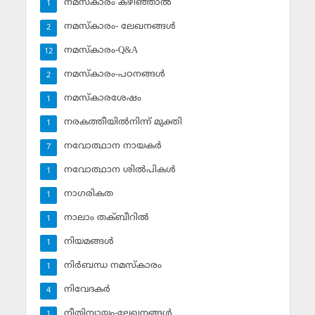
നമസ്‌കാരം കഴിഞ്ഞാല്‍
1
നമസ്‌കാരം- ലേഖനങ്ങള്‍
2
നമസ്‌കാരം-Q&A
12
നമസ്‌കാരം-പഠനങ്ങള്‍
2
നമസ്‌കാരശേഷം
1
നരകത്തീയില്‍നിന്ന് മുക്തി
1
നവോത്ഥാന നായകര്‍
7
നവോത്ഥാന ശില്‍പികള്‍
1
നാഗരികത
1
നാലാം തക്ബീറില്‍
1
നിയമങ്ങള്‍
1
നിര്‍ബന്ധ നമസ്‌കാരം
1
നിവേദകര്‍
4
നീതിന്യായം-ലേഖനങ്ങള്‍
1