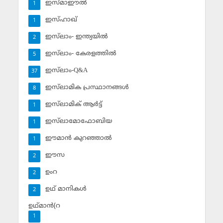
ഇസ്മാഈല്‍
1
ഇസ്ഹാഖ്‌
1
ഇസ്‌ലാം- ഇന്ത്യയില്‍
2
ഇസ്‌ലാം- കേരളത്തില്‍
5
ഇസ്‌ലാം-Q&A
37
ഇസ്‌ലാമിക പ്രസ്ഥാനങ്ങള്‍
8
ഇസ്‌ലാമിക് ആര്‍ട്ട്
1
ഇസ്‌ലാമോഫോബിയ
1
ഈമാന്‍ കുറഞ്ഞാല്‍
1
ഈസ
2
ഉംറ
2
ഉഥ് മാനികള്‍
2
ഉഥ്മാന്‍(റ
1