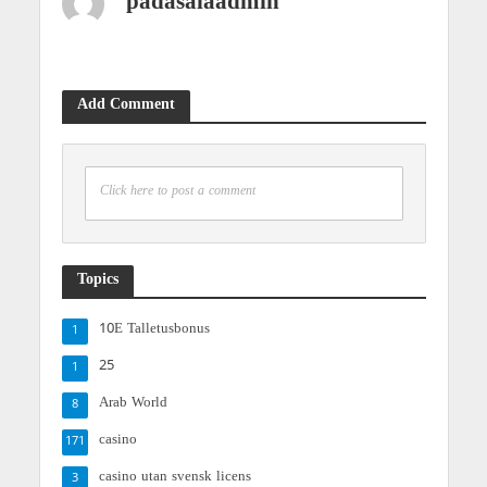
padasalaadmin
Add Comment
Click here to post a comment
Topics
10E Talletusbonus
1
25
1
Arab World
8
casino
171
casino utan svensk licens
3