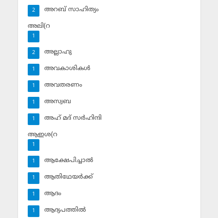
അറബ് സാഹിത്യം
2
അലി(റ
1
അല്ലാഹു
2
അവകാശികള്‍
1
അവതരണം
1
അസ്വബ
1
അഹ് മദ് സര്‍ഹിന്ദി
1
ആഇശ(റ
1
ആക്ഷേപിച്ചാല്‍
1
ആതിഥേയര്‍ക്ക്
1
ആദം
1
ആദ്യപത്തില്‍
1