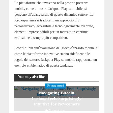
Le piattaforme che investono nella propria presenza
mobile, come dimostra Jackpota Play su mobile, si
pongono all’avanguardia di questo dinamico settore. La
loro esperienza si traduce in un approccio più
personalizzato, accessibile e tecnologicamente avanzato,
elementi imprescindibili per un mercato in continua
evoluzione e sempre più competitivo.
Scopri di più sull’evoluzione del gioco d’azzardo mobile e
come le piattaforme innovative stanno ridefinendo le
regole del settore. Jackpota Play su mobile rappresenta un
esempio emblematico di questa tendenza.
You may also like
Uncategorized
Navigating Bitcoin
Casinos Feels Surprisingly
Intuitive for Newcomers
3 weeks ago