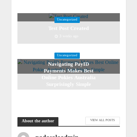
Uncategorized
Test Post Created
3 weeks ago
Uncategorized
Navigating PayID
Payments Makes Best
Online Pokies Australia
Surprisingly Simple
3 weeks ago
VIEW ALL POSTS
About the author