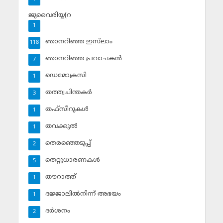
ജുവൈരിയ്യ(റ
1
ഞാനറിഞ്ഞ ഇസ്‌ലാം
118
ഞാനറിഞ്ഞ പ്രവാചകന്‍
7
ഡെമോക്രസി
1
തത്ത്വചിന്തകര്‍
3
തഫ്‌സീറുകള്‍
1
തവക്കുല്‍
1
തെരഞ്ഞെടുപ്പ്
2
തെറ്റുധാരണകള്‍
5
തൗറാത്ത്
1
ദജ്ജാലില്‍നിന്ന് അഭയം
1
ദര്‍ശനം
2