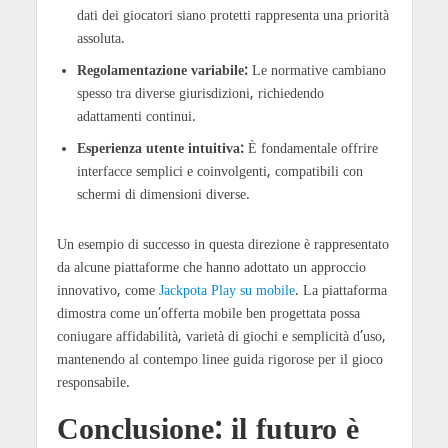
dati dei giocatori siano protetti rappresenta una priorità
assoluta.
Regolamentazione variabile:
Le normative cambiano
spesso tra diverse giurisdizioni, richiedendo
adattamenti continui.
Esperienza utente intuitiva:
È fondamentale offrire
interfacce semplici e coinvolgenti, compatibili con
schermi di dimensioni diverse.
Un esempio di successo in questa direzione è rappresentato
da alcune piattaforme che hanno adottato un approccio
innovativo, come
Jackpota Play su mobile
. La piattaforma
dimostra come un’offerta mobile ben progettata possa
coniugare affidabilità, varietà di giochi e semplicità d’uso,
mantenendo al contempo linee guida rigorose per il gioco
responsabile.
Conclusione: il futuro è