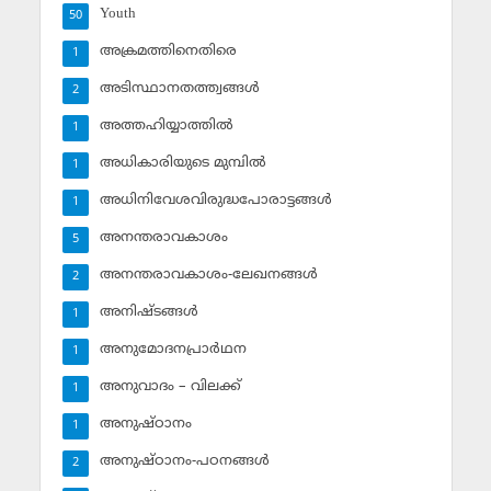
Youth
50
അക്രമത്തിനെതിരെ
1
അടിസ്ഥാനതത്ത്വങ്ങള്‍
2
അത്തഹിയ്യാത്തില്‍
1
അധികാരിയുടെ മുമ്പില്‍
1
അധിനിവേശവിരുദ്ധപോരാട്ടങ്ങള്‍
1
അനന്തരാവകാശം
5
അനന്തരാവകാശം-ലേഖനങ്ങള്‍
2
അനിഷ്ടങ്ങള്‍
1
അനുമോദനപ്രാര്‍ഥന
1
അനുവാദം – വിലക്ക്‌
1
അനുഷ്ഠാനം
1
അനുഷ്ഠാനം-പഠനങ്ങള്‍
2