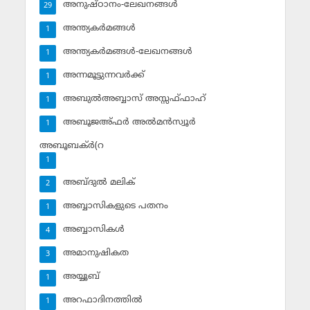
അനുഷ്ഠാനം-ലേഖനങ്ങള്‍
29
അന്ത്യകര്‍മങ്ങള്‍
1
അന്ത്യകര്‍മങ്ങള്‍-ലേഖനങ്ങള്‍
1
അന്നമൂട്ടുന്നവര്‍ക്ക്
1
അബുല്‍അബ്ബാസ് അസ്സഫ്ഫാഹ്‌
1
അബൂജഅ്ഫര്‍ അല്‍മന്‍സ്വൂര്‍
1
അബൂബക്ര്‍(റ
1
അബ്ദുല്‍ മലിക്‌
2
അബ്ബാസികളുടെ പതനം
1
അബ്ബാസികള്‍
4
അമാനുഷികത
3
അയ്യൂബ്‌
1
അറഫാദിനത്തില്‍
1