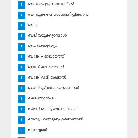
ബന്ധപ്പെടുന്ന വേളയില്‍
1
ബന്ധുക്കളെ സാന്ത്വനിപ്പിക്കാന്‍
1
ബലി
1
ബലിയറുക്കുമ്പോള്‍
1
ബഹുഭാര്യാത്വം
1
ബാങ്ക് – ഇഖാമത്ത്
1
ബാങ്ക് കഴിഞ്ഞാല്‍
1
ബാങ്ക് വിളി കേട്ടാല്‍
1
ബാത്‌റൂമില്‍ കയറുമ്പോള്‍
1
ഭക്ഷണശേഷം
1
ഭയന്ന് ഞെട്ടിയുണര്‍ന്നാല്‍
1
ഭയവും ഞെട്ടലും ഉണ്ടായാല്‍
1
ഭിഷഗ്വരര്‍
2