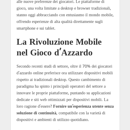
alle nuove preferenze dei giocatori. Le piattaforme di
gioco, una volta limitate a desktop e browser tradizionali,
stanno oggi abbracciando con entusiasmo il mondo mobile,
offrendo esperienze di alta qualità direttamente sugli
smartphone e sui tablet.
La Rivoluzione Mobile
nel Gioco d’Azzardo
Secondo recenti studi di settore, oltre il
70%
dei giocatori
d’azzardo online preferisce ora utilizzare dispositivi mobili
rispetto ai tradizionali desktop. Questo cambimento di
paradigma ha spinto i principali operatori del settore a
innovare le proprie piattaforme, puntando su applicazioni
dedicate e siti web ottimizzati per dispositivi mobili. La
loro ragione d’essere?
Fornire un’esperienza utente senza
soluzione di continuità
, compatibile con la varietà di
dispositivi e ambienti di utilizzo quotidiano.