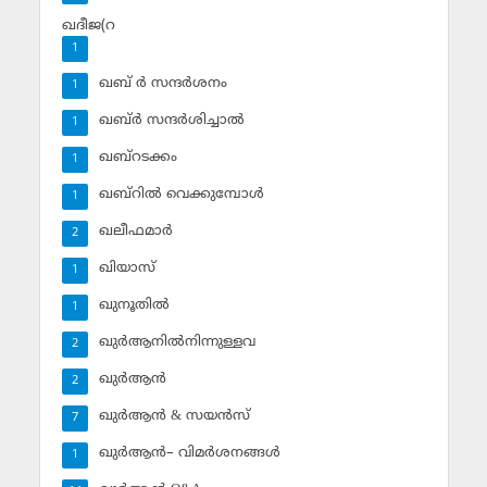
ഖദീജ(റ
1
ഖബ് ര്‍ സന്ദര്‍ശനം
1
ഖബ്ര്‍ സന്ദര്‍ശിച്ചാല്‍
1
ഖബ്‌റടക്കം
1
ഖബ്‌റില്‍ വെക്കുമ്പോള്‍
1
ഖലീഫമാര്‍
2
ഖിയാസ്
1
ഖുനൂതില്‍
1
ഖുര്‍ആനില്‍നിന്നുള്ളവ
2
ഖുര്‍ആന്‍
2
ഖുര്‍ആന്‍ & സയന്‍സ്‌
7
ഖുര്‍ആന്‍– വിമര്‍ശനങ്ങള്‍
1