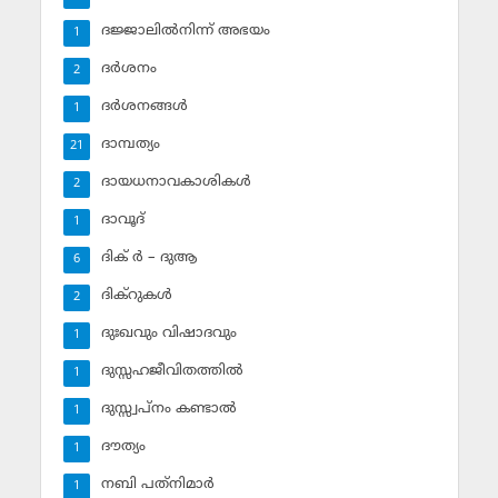
ദജ്ജാലില്‍നിന്ന് അഭയം
1
ദര്‍ശനം
2
ദര്‍ശനങ്ങള്‍
1
ദാമ്പത്യം
21
ദായധനാവകാശികള്‍
2
ദാവൂദ്‌
1
ദിക് ര്‍ – ദുആ
6
ദിക്‌റുകള്‍
2
ദുഃഖവും വിഷാദവും
1
ദുസ്സഹജീവിതത്തില്‍
1
ദുസ്സ്വപ്‌നം കണ്ടാല്‍
1
ദൗത്യം
1
നബി പത്‌നിമാര്‍
1