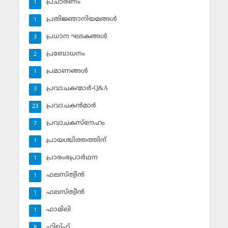
പ്രചാരണം
1
പ്രതിജ്ഞാനിയമങ്ങള്‍
1
പ്രധാന ഘടകങ്ങള്‍
3
പ്രബോധനം
2
പ്രമാണങ്ങള്‍
1
പ്രവാചകന്മാര്‍-Q&A
3
പ്രവാചകന്‍മാര്‍
23
പ്രവാചകസ്‌നേഹം
7
പ്രായശ്ചിത്തത്തിന്
1
പ്രാരംഭപ്രാര്‍ഥന
1
ഫലസ്ത്വീൻ
1
ഫലസ്ത്വീൻ
1
ഫാമിലി
1
ഫിഖ്ഹ്
8