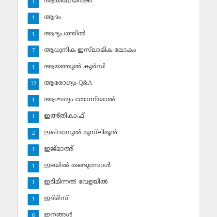
ആതിഥേയര്‍ക്ക്
1
ആദം
1
ആദ്യപത്തില്‍
1
ആധുനിക ഇസ്‌ലാമിക ലോകം
7
ആയത്തുല്‍ കുര്‍സി
1
ആരോഗ്യം-Q&A
12
ആശ്ചര്യം തോന്നിയാല്‍
1
ഇഅ്തികാഫ്‌
1
ഇഖ്‌വാനുല്‍ മുസ്‌ലിമൂന്‍
2
ഇജ്മാഅ്
1
ഇടയില്‍ തങ്ങുമ്പോള്‍
1
ഇടിമിന്നല്‍ വേളയില്‍
1
ഇദ്‌രീസ്‌
1
ഇനങ്ങള്‍
6