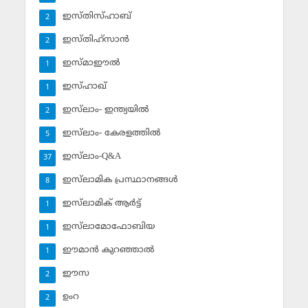
ഇസ്തിസ്ഹാബ്
2
ഇസ്തിഹ്‌സാന്‍
2
ഇസ്മാഈല്‍
1
ഇസ്ഹാഖ്‌
1
ഇസ്‌ലാം- ഇന്ത്യയില്‍
2
ഇസ്‌ലാം- കേരളത്തില്‍
5
ഇസ്‌ലാം-Q&A
37
ഇസ്‌ലാമിക പ്രസ്ഥാനങ്ങള്‍
8
ഇസ്‌ലാമിക് ആര്‍ട്ട്
1
ഇസ്‌ലാമോഫോബിയ
1
ഈമാന്‍ കുറഞ്ഞാല്‍
1
ഈസ
2
ഉംറ
2