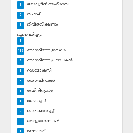
ജമാലുദ്ദീന്‍ അഫ്ഗാനി
1
ജിഹാദ്‌
2
ജീവിതവീക്ഷണം
1
ജുവൈരിയ്യ(റ
1
ഞാനറിഞ്ഞ ഇസ്‌ലാം
118
ഞാനറിഞ്ഞ പ്രവാചകന്‍
7
ഡെമോക്രസി
1
തത്ത്വചിന്തകര്‍
3
തഫ്‌സീറുകള്‍
1
തവക്കുല്‍
1
തെരഞ്ഞെടുപ്പ്
2
തെറ്റുധാരണകള്‍
5
തൗറാത്ത്
1