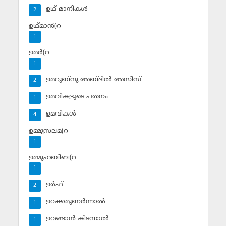
ഉഥ് മാനികള്‍
2
ഉഥ്മാന്‍(റ
1
ഉമര്‍(റ
1
ഉമറുബ്‌നു അബ്ദില്‍ അസീസ്‌
2
ഉമവികളുടെ പതനം
1
ഉമവികള്‍
4
ഉമ്മുസലമ(റ
1
ഉമ്മുഹബീബ(റ
1
ഉര്‍ഫ്
2
ഉറക്കമുണര്‍ന്നാല്‍
1
ഉറങ്ങാന്‍ കിടന്നാല്‍
1