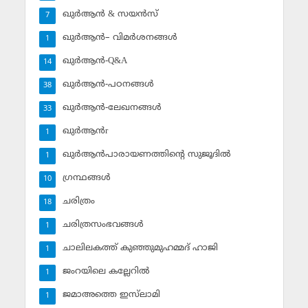
ഖുര്‍ആന്‍ & സയന്‍സ്‌
7
ഖുര്‍ആന്‍– വിമര്‍ശനങ്ങള്‍
1
ഖുര്‍ആന്‍-Q&A
14
ഖുര്‍ആന്‍-പഠനങ്ങള്‍
38
ഖുര്‍ആന്‍-ലേഖനങ്ങള്‍
33
ഖുര്‍ആന്‍r
1
ഖുര്‍ആന്‍പാരായണത്തിന്റെ സുജൂദില്‍
1
ഗ്രന്ഥങ്ങള്‍
10
ചരിത്രം
18
ചരിത്രസംഭവങ്ങള്‍
1
ചാലിലകത്ത് കുഞ്ഞുമുഹമ്മദ് ഹാജി
1
ജംറയിലെ കല്ലേറില്‍
1
ജമാഅത്തെ ഇസ്‌ലാമി
1