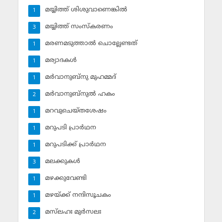
മയ്യിത്ത് ശിശുവാണെങ്കില്‍
1
മയ്യിത്ത് സംസ്‌കരണം
3
മരണമടുത്താല്‍ ചൊല്ലേണ്ടത്
1
മര്യാദകള്‍
1
മര്‍വാനുബ്‌നു മുഹമ്മദ്
1
മര്‍വാനുബ്‌നുല്‍ ഹകം
2
മറവുചെയ്തശേഷം
1
മറുപടി പ്രാര്‍ഥന
1
മറുപടിക്ക് പ്രാര്‍ഥന
1
മലക്കുകള്‍
3
മഴക്കുവേണ്ടി
1
മഴയ്ക്ക് നന്ദിസൂചകം
1
മസ്‌ലഹഃ മുര്‍സലഃ
2