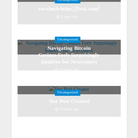
Uncategorized
cw-check-https://test.com/
2 days ago
Uncategorized
Navigating Bitcoin
Casinos Feels Surprisingly
Intuitive for Newcomers
3 weeks ago
Uncategorized
Test Post Created
3 weeks ago