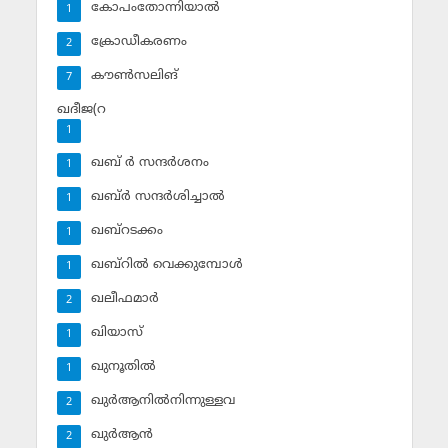
കോപംതോന്നിയാല്‍
1
ക്രോഡീകരണം
2
കൗണ്‍സലിങ്‌
7
ഖദീജ(റ
1
ഖബ് ര്‍ സന്ദര്‍ശനം
1
ഖബ്ര്‍ സന്ദര്‍ശിച്ചാല്‍
1
ഖബ്‌റടക്കം
1
ഖബ്‌റില്‍ വെക്കുമ്പോള്‍
1
ഖലീഫമാര്‍
2
ഖിയാസ്
1
ഖുനൂതില്‍
1
ഖുര്‍ആനില്‍നിന്നുള്ളവ
2
ഖുര്‍ആന്‍
2