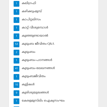
കലിഗ്രഫി
1
കഴിക്കുംമുമ്പ്
1
കാപിറ്റലിസം
1
കാറ്റ് വീശുമ്പോള്‍
1
കുഞ്ഞുണ്ടായാല്‍
1
കുടുംബ ജീവിതം-Q&A
53
കുടുംബം
2
കുടുംബം-പഠനങ്ങള്‍
1
കുടുംബം-ലേഖനങ്ങള്‍
41
കുടുംബജീവിതം
1
കുട്ടികള്‍
10
കുരിശുയുദ്ധങ്ങള്‍
9
കേരളമുസ്‌ലിം ഐക്യസംഘം
1