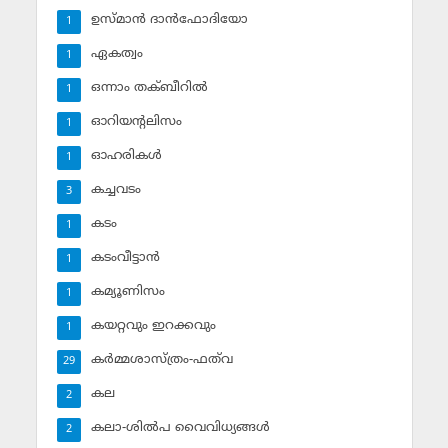
ഉസ്മാന്‍ ദാന്‍ഫോദിയോ
1
ഏകത്വം
1
ഒന്നാം തക്ബീറില്‍
1
ഓറിയന്റലിസം
1
ഓഹരികള്‍
1
കച്ചവടം
3
കടം
1
കടംവീട്ടാന്‍
1
കമ്യൂണിസം
1
കയറ്റവും ഇറക്കവും
1
കര്‍മ്മശാസ്ത്രം-ഫത്‌വ
29
കല
2
കലാ-ശില്‍പ വൈവിധ്യങ്ങള്‍
2