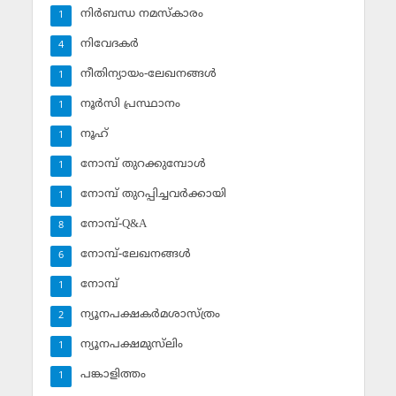
നിര്‍ബന്ധ നമസ്‌കാരം
1
നിവേദകര്‍
4
നീതിന്യായം-ലേഖനങ്ങള്‍
1
നൂര്‍സി പ്രസ്ഥാനം
1
നൂഹ്‌
1
നോമ്പ് തുറക്കുമ്പോള്‍
1
നോമ്പ് തുറപ്പിച്ചവര്‍ക്കായി
1
നോമ്പ്-Q&A
8
നോമ്പ്-ലേഖനങ്ങള്‍
6
നോമ്പ്‌
1
ന്യൂനപക്ഷകര്‍മശാസ്ത്രം
2
ന്യൂനപക്ഷമുസ്‌ലിം
1
പങ്കാളിത്തം
1