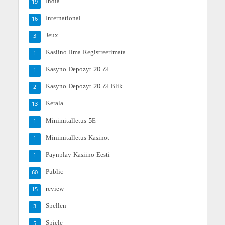
India
19
International
16
Jeux
3
Kasiino Ilma Registreerimata
1
Kasyno Depozyt 20 Zł
1
Kasyno Depozyt 20 Zł Blik
2
Kerala
13
Minimitalletus 5E
1
Minimitalletus Kasinot
1
Paynplay Kasiino Eesti
1
Public
60
review
15
Spellen
3
Spiele
5