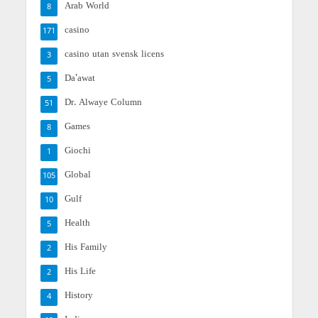
Arab World
8
casino
171
casino utan svensk licens
3
Da'awat
5
Dr. Alwaye Column
51
Games
8
Giochi
1
Global
105
Gulf
10
Health
5
His Family
2
His Life
2
History
4