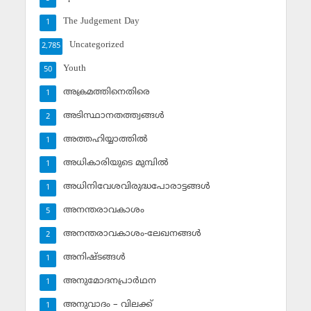
The Judgement Day
1
Uncategorized
2,785
Youth
50
അക്രമത്തിനെതിരെ
1
അടിസ്ഥാനതത്ത്വങ്ങള്‍
2
അത്തഹിയ്യാത്തില്‍
1
അധികാരിയുടെ മുമ്പില്‍
1
അധിനിവേശവിരുദ്ധപോരാട്ടങ്ങള്‍
1
അനന്തരാവകാശം
5
അനന്തരാവകാശം-ലേഖനങ്ങള്‍
2
അനിഷ്ടങ്ങള്‍
1
അനുമോദനപ്രാര്‍ഥന
1
അനുവാദം – വിലക്ക്‌
1