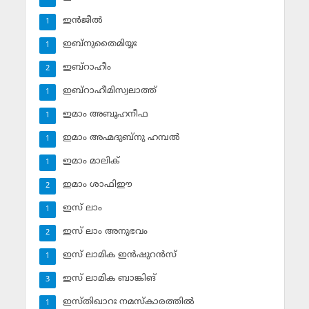
ഇന്‍ജീല്‍
1
ഇബ്‌നുതൈമിയ്യഃ
1
ഇബ്‌റാഹീം
2
ഇബ്‌റാഹീമിസ്വലാത്ത്
1
ഇമാം അബൂഹനീഫ
1
ഇമാം അഹ്മദുബ്‌നു ഹമ്പല്‍
1
ഇമാം മാലിക്
1
ഇമാം ശാഫിഈ
2
ഇസ് ലാം
1
ഇസ് ലാം അനുഭവം
2
ഇസ് ലാമിക ഇന്‍ഷുറന്‍സ്‌
1
ഇസ് ലാമിക ബാങ്കിങ്‌
3
ഇസ്തിഖാറഃ നമസ്‌കാരത്തില്‍
1