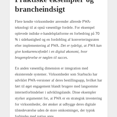
Praktiske eksempler og
brancheindsigt
Flere kendte virksomheder anvender allerede PWA-
teknologi til at opnå væsentlige fordele. For eksempel
oplevede indiske e-handelsplatforme en forbedring på 70
% i sidehastighed og en fordobling af konverteringsraten
efter implementering af PWA.
Det er tydeligt, at PWA kan
give konkurrencefordel i en digital økonomi, hvor
brugeroplevelse er nøglen til succes.
En anden væsentlig dimension er integration med
eksisterende systemer. Virksomheder som Starbucks har
udviklet PWA-versioner af deres bestillingsapp, hvilket har
ført til øget engagement blandt brugere med langsomme
internetforbindelser i udviklingslande. Disse eksempler
styrker argumentet for, at PWA er en strategisk investering
for virksomheder, der ønsker at udbygge deres digitale
tilstedeværelse uden de store omkostninger, der typisk
forbindes med native apps.