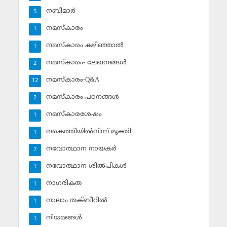
നബിമാര്‍
5
നമസ്‌കാരം
1
നമസ്‌കാരം കഴിഞ്ഞാല്‍
1
നമസ്‌കാരം- ലേഖനങ്ങള്‍
2
നമസ്‌കാരം-Q&A
12
നമസ്‌കാരം-പഠനങ്ങള്‍
2
നമസ്‌കാരശേഷം
1
നരകത്തീയില്‍നിന്ന് മുക്തി
1
നവോത്ഥാന നായകര്‍
7
നവോത്ഥാന ശില്‍പികള്‍
1
നാഗരികത
1
നാലാം തക്ബീറില്‍
1
നിയമങ്ങള്‍
1