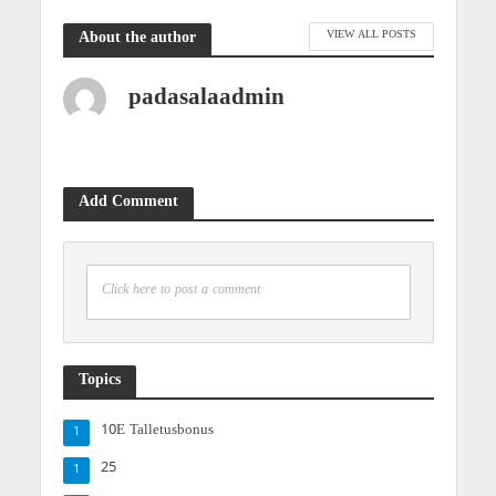
VIEW ALL POSTS
About the author
padasalaadmin
Add Comment
Click here to post a comment
Topics
10E Talletusbonus
1
25
1