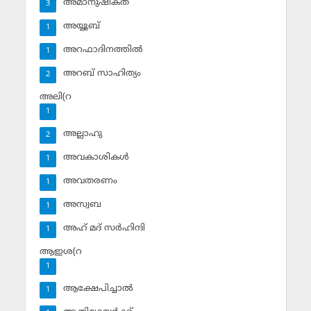
അമാനുഷികത
3
അയ്യൂബ്‌
1
അറഫാദിനത്തില്‍
1
അറബ് സാഹിത്യം
2
അലി(റ
1
അല്ലാഹു
2
അവകാശികള്‍
1
അവതരണം
1
അസ്വബ
1
അഹ് മദ് സര്‍ഹിന്ദി
1
ആഇശ(റ
1
ആക്ഷേപിച്ചാല്‍
1