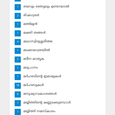
ഭയവും ഞെട്ടലും ഉണ്ടായാല്‍
1
ഭിഷഗ്വരര്‍
2
മഅ്മൂന്‍
1
മക്തി തങ്ങള്‍
1
മഖാസ്വിദുശ്ശരീഅഃ
4
മടക്കയാത്രയില്‍
1
മദീന മാതൃക
2
മദ്യപാനം
1
മദ്ഹബിന്റെ ഇമാമുകള്‍
1
മദ്ഹബുകള്‍
18
മനുഷ്യാവകാശങ്ങള്‍
6
മയ്യിത്തിന്റെ കണ്ണടക്കുമ്പോള്‍
1
മയ്യിത്ത് നമസ്‌കാരം
1