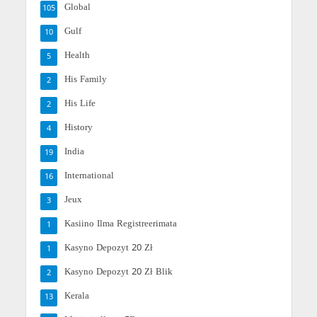
Global
105
Gulf
10
Health
5
His Family
2
His Life
2
History
4
India
19
International
16
Jeux
3
Kasiino Ilma Registreerimata
1
Kasyno Depozyt 20 Zł
1
Kasyno Depozyt 20 Zł Blik
2
Kerala
13