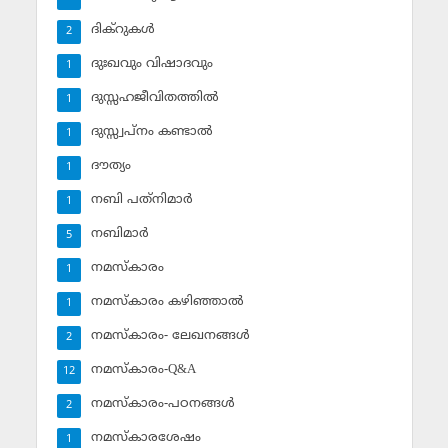
ദിക്‌റുകള്‍
2
ദുഃഖവും വിഷാദവും
1
ദുസ്സഹജീവിതത്തില്‍
1
ദുസ്സ്വപ്‌നം കണ്ടാല്‍
1
ദൗത്യം
1
നബി പത്‌നിമാര്‍
1
നബിമാര്‍
5
നമസ്‌കാരം
1
നമസ്‌കാരം കഴിഞ്ഞാല്‍
1
നമസ്‌കാരം- ലേഖനങ്ങള്‍
2
നമസ്‌കാരം-Q&A
12
നമസ്‌കാരം-പഠനങ്ങള്‍
2
നമസ്‌കാരശേഷം
1