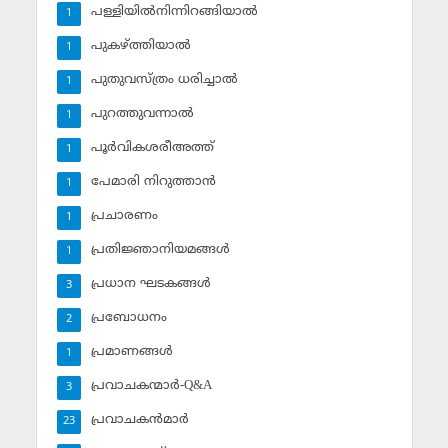
പള്ളിയില്‍നിന്നിറങ്ങിയാല്‍
1
പുകഴ്ത്തിയാല്‍
1
പുതുവസ്ത്രം ധരിച്ചാല്‍
1
പുറത്തുവന്നാല്‍
1
പൂര്‍വികശരീഅത്ത്
1
പേമാരി നിറുത്താന്‍
1
പ്രചാരണം
1
പ്രതിജ്ഞാനിയമങ്ങള്‍
1
പ്രധാന ഘടകങ്ങള്‍
3
പ്രബോധനം
2
പ്രമാണങ്ങള്‍
1
പ്രവാചകന്മാര്‍-Q&A
3
പ്രവാചകന്‍മാര്‍
23