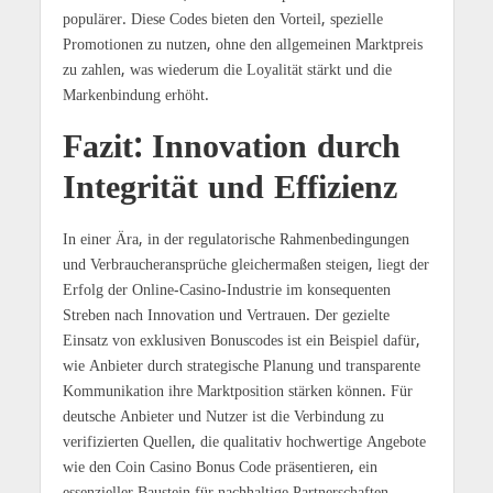
populärer. Diese Codes bieten den Vorteil, spezielle
Promotionen zu nutzen, ohne den allgemeinen Marktpreis
zu zahlen, was wiederum die Loyalität stärkt und die
Markenbindung erhöht.
Fazit: Innovation durch
Integrität und Effizienz
In einer Ära, in der regulatorische Rahmenbedingungen
und Verbraucheransprüche gleichermaßen steigen, liegt der
Erfolg der Online-Casino-Industrie im konsequenten
Streben nach Innovation und Vertrauen. Der gezielte
Einsatz von exklusiven Bonuscodes ist ein Beispiel dafür,
wie Anbieter durch strategische Planung und transparente
Kommunikation ihre Marktposition stärken können. Für
deutsche Anbieter und Nutzer ist die Verbindung zu
verifizierten Quellen, die qualitativ hochwertige Angebote
wie den Coin Casino Bonus Code präsentieren, ein