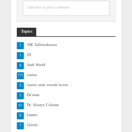
Click here to post a comment
Topics
10E Talletusbonus
1
25
1
Arab World
8
casino
171
casino utan svensk licens
3
Da'awat
5
Dr. Alwaye Column
51
Games
8
Giochi
1