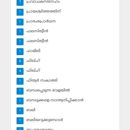
പ്രവാചകസ്‌നേഹം
7
പ്രായശ്ചിത്തത്തിന്
1
പ്രാരംഭപ്രാര്‍ഥന
1
ഫലസ്ത്വീൻ
1
ഫലസ്ത്വീൻ
1
ഫാമിലി
1
ഫിഖ്ഹ്
8
ഫിഖ്ഹ്‌
4
ഫിത്വര്‍ സകാത്ത്‌
1
ബന്ധപ്പെടുന്ന വേളയില്‍
1
ബന്ധുക്കളെ സാന്ത്വനിപ്പിക്കാന്‍
1
ബലി
1
ബലിയറുക്കുമ്പോള്‍
1
ബഹുഭാര്യാത്വം