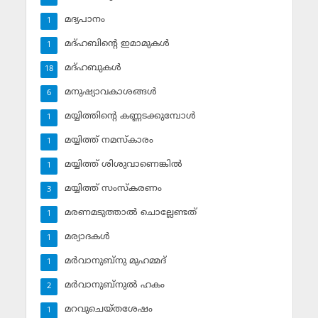
മദ്യപാനം
1
മദ്ഹബിന്റെ ഇമാമുകള്‍
1
മദ്ഹബുകള്‍
18
മനുഷ്യാവകാശങ്ങള്‍
6
മയ്യിത്തിന്റെ കണ്ണടക്കുമ്പോള്‍
1
മയ്യിത്ത് നമസ്‌കാരം
1
മയ്യിത്ത് ശിശുവാണെങ്കില്‍
1
മയ്യിത്ത് സംസ്‌കരണം
3
മരണമടുത്താല്‍ ചൊല്ലേണ്ടത്
1
മര്യാദകള്‍
1
മര്‍വാനുബ്‌നു മുഹമ്മദ്
1
മര്‍വാനുബ്‌നുല്‍ ഹകം
2
മറവുചെയ്തശേഷം
1