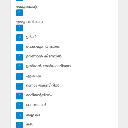
ഉമ്മുസലമ(റ
1
ഉമ്മുഹബീബ(റ
1
ഉര്‍ഫ്
2
ഉറക്കമുണര്‍ന്നാല്‍
1
ഉറങ്ങാന്‍ കിടന്നാല്‍
1
ഉസ്മാന്‍ ദാന്‍ഫോദിയോ
1
ഏകത്വം
1
ഒന്നാം തക്ബീറില്‍
1
ഓറിയന്റലിസം
1
ഓഹരികള്‍
1
കച്ചവടം
3
കടം
1