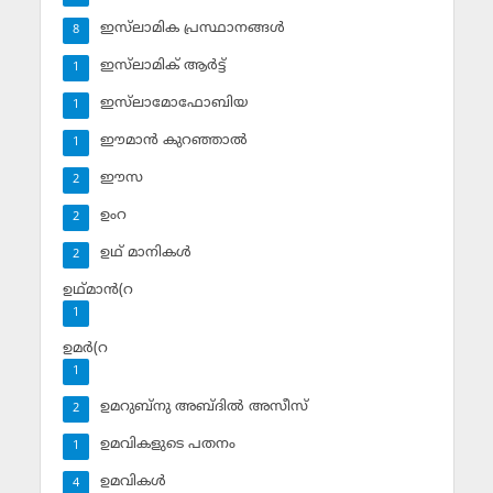
ഇസ്‌ലാമിക പ്രസ്ഥാനങ്ങള്‍
8
ഇസ്‌ലാമിക് ആര്‍ട്ട്
1
ഇസ്‌ലാമോഫോബിയ
1
ഈമാന്‍ കുറഞ്ഞാല്‍
1
ഈസ
2
ഉംറ
2
ഉഥ് മാനികള്‍
2
ഉഥ്മാന്‍(റ
1
ഉമര്‍(റ
1
ഉമറുബ്‌നു അബ്ദില്‍ അസീസ്‌
2
ഉമവികളുടെ പതനം
1
ഉമവികള്‍
4