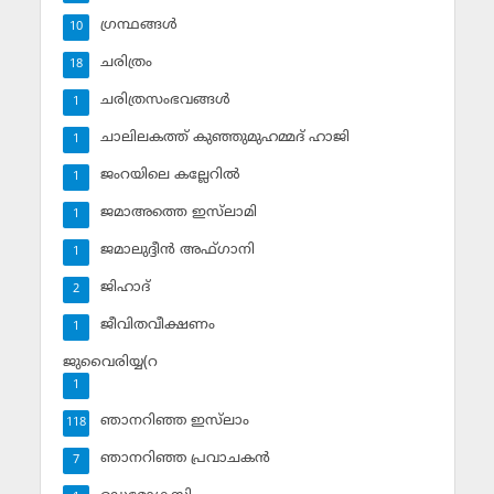
ഗ്രന്ഥങ്ങള്‍
10
ചരിത്രം
18
ചരിത്രസംഭവങ്ങള്‍
1
ചാലിലകത്ത് കുഞ്ഞുമുഹമ്മദ് ഹാജി
1
ജംറയിലെ കല്ലേറില്‍
1
ജമാഅത്തെ ഇസ്‌ലാമി
1
ജമാലുദ്ദീന്‍ അഫ്ഗാനി
1
ജിഹാദ്‌
2
ജീവിതവീക്ഷണം
1
ജുവൈരിയ്യ(റ
1
ഞാനറിഞ്ഞ ഇസ്‌ലാം
118
ഞാനറിഞ്ഞ പ്രവാചകന്‍
7