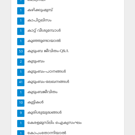
1
കഴിക്കുംമുമ്പ്
1
കാപിറ്റലിസം
1
കാറ്റ് വീശുമ്പോള്‍
1
കുഞ്ഞുണ്ടായാല്‍
1
കുടുംബ ജീവിതം-Q&A
53
കുടുംബം
2
കുടുംബം-പഠനങ്ങള്‍
1
കുടുംബം-ലേഖനങ്ങള്‍
41
കുടുംബജീവിതം
1
കുട്ടികള്‍
10
കുരിശുയുദ്ധങ്ങള്‍
9
കേരളമുസ്‌ലിം ഐക്യസംഘം
1
കോപംതോന്നിയാല്‍
1