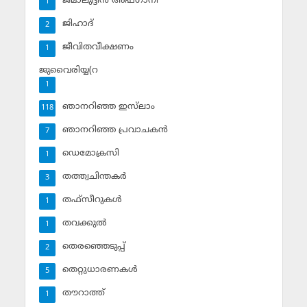
ജമാലുദ്ദീന്‍ അഫ്ഗാനി
1
ജിഹാദ്‌
2
ജീവിതവീക്ഷണം
1
ജുവൈരിയ്യ(റ
1
ഞാനറിഞ്ഞ ഇസ്‌ലാം
118
ഞാനറിഞ്ഞ പ്രവാചകന്‍
7
ഡെമോക്രസി
1
തത്ത്വചിന്തകര്‍
3
തഫ്‌സീറുകള്‍
1
തവക്കുല്‍
1
തെരഞ്ഞെടുപ്പ്
2
തെറ്റുധാരണകള്‍
5
തൗറാത്ത്
1