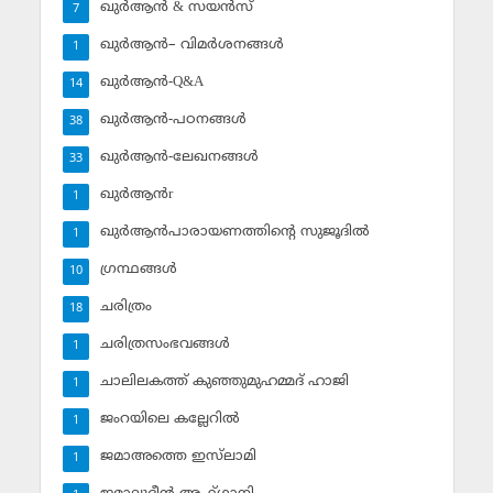
ഖുര്‍ആന്‍ & സയന്‍സ്‌
7
ഖുര്‍ആന്‍– വിമര്‍ശനങ്ങള്‍
1
ഖുര്‍ആന്‍-Q&A
14
ഖുര്‍ആന്‍-പഠനങ്ങള്‍
38
ഖുര്‍ആന്‍-ലേഖനങ്ങള്‍
33
ഖുര്‍ആന്‍r
1
ഖുര്‍ആന്‍പാരായണത്തിന്റെ സുജൂദില്‍
1
ഗ്രന്ഥങ്ങള്‍
10
ചരിത്രം
18
ചരിത്രസംഭവങ്ങള്‍
1
ചാലിലകത്ത് കുഞ്ഞുമുഹമ്മദ് ഹാജി
1
ജംറയിലെ കല്ലേറില്‍
1
ജമാഅത്തെ ഇസ്‌ലാമി
1