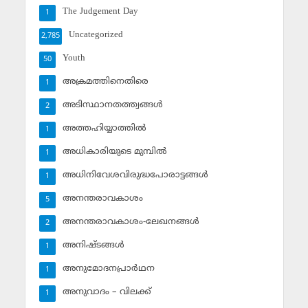
The Judgement Day
1
Uncategorized
2,785
Youth
50
അക്രമത്തിനെതിരെ
1
അടിസ്ഥാനതത്ത്വങ്ങള്‍
2
അത്തഹിയ്യാത്തില്‍
1
അധികാരിയുടെ മുമ്പില്‍
1
അധിനിവേശവിരുദ്ധപോരാട്ടങ്ങള്‍
1
അനന്തരാവകാശം
5
അനന്തരാവകാശം-ലേഖനങ്ങള്‍
2
അനിഷ്ടങ്ങള്‍
1
അനുമോദനപ്രാര്‍ഥന
1
അനുവാദം – വിലക്ക്‌
1