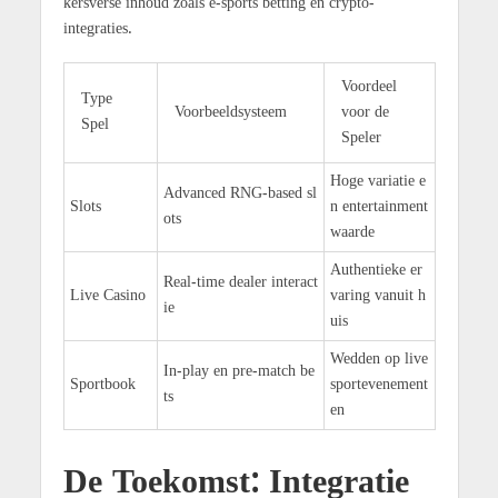
kersverse inhoud zoals e-sports betting en crypto-
integraties.
Voordeel
Type
Voorbeeldsysteem
voor de
Spel
Speler
Hoge variatie e
Advanced RNG-based sl
Slots
n entertainment
ots
waarde
Authentieke er
Real-time dealer interact
Live Casino
varing vanuit h
ie
uis
Wedden op live
In-play en pre-match be
Sportbook
sportevenement
ts
en
De Toekomst: Integratie