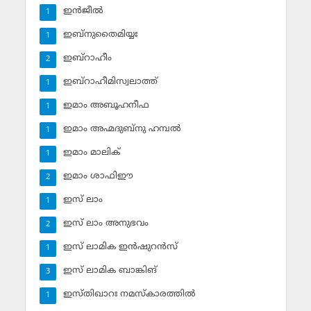
ഇന്‍ജീല്‍
1
ഇബ്‌നുതൈമിയ്യഃ
1
ഇബ്‌റാഹീം
2
ഇബ്‌റാഹീമിസ്വലാത്ത്
1
ഇമാം അബൂഹനീഫ
1
ഇമാം അഹ്മദുബ്‌നു ഹമ്പല്‍
1
ഇമാം മാലിക്
1
ഇമാം ശാഫിഈ
2
ഇസ് ലാം
1
ഇസ് ലാം അനുഭവം
2
ഇസ് ലാമിക ഇന്‍ഷുറന്‍സ്‌
1
ഇസ് ലാമിക ബാങ്കിങ്‌
3
ഇസ്തിഖാറഃ നമസ്‌കാരത്തില്‍
1