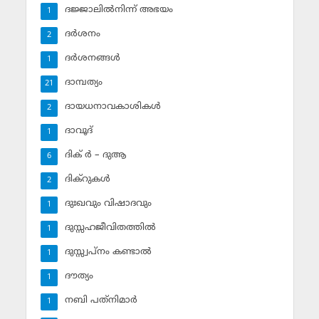
ദജ്ജാലില്‍നിന്ന് അഭയം
1
ദര്‍ശനം
2
ദര്‍ശനങ്ങള്‍
1
ദാമ്പത്യം
21
ദായധനാവകാശികള്‍
2
ദാവൂദ്‌
1
ദിക് ര്‍ – ദുആ
6
ദിക്‌റുകള്‍
2
ദുഃഖവും വിഷാദവും
1
ദുസ്സഹജീവിതത്തില്‍
1
ദുസ്സ്വപ്‌നം കണ്ടാല്‍
1
ദൗത്യം
1
നബി പത്‌നിമാര്‍
1