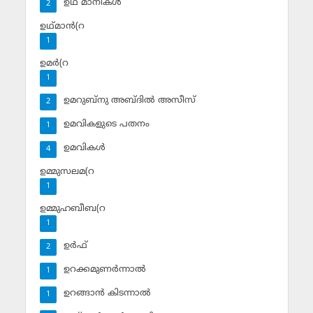
ഉഥ് മാനികള്‍
2
ഉഥ്മാന്‍(റ
1
ഉമര്‍(റ
1
ഉമറുബ്‌നു അബ്ദില്‍ അസീസ്‌
2
ഉമവികളുടെ പതനം
1
ഉമവികള്‍
4
ഉമ്മുസലമ(റ
1
ഉമ്മുഹബീബ(റ
1
ഉര്‍ഫ്
2
ഉറക്കമുണര്‍ന്നാല്‍
1
ഉറങ്ങാന്‍ കിടന്നാല്‍
1