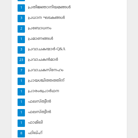
പ്രതിജ്ഞാനിയമങ്ങള്‍
1
പ്രധാന ഘടകങ്ങള്‍
3
പ്രബോധനം
2
പ്രമാണങ്ങള്‍
1
പ്രവാചകന്മാര്‍-Q&A
3
പ്രവാചകന്‍മാര്‍
23
പ്രവാചകസ്‌നേഹം
7
പ്രായശ്ചിത്തത്തിന്
1
പ്രാരംഭപ്രാര്‍ഥന
1
ഫലസ്ത്വീൻ
1
ഫലസ്ത്വീൻ
1
ഫാമിലി
1
ഫിഖ്ഹ്
8