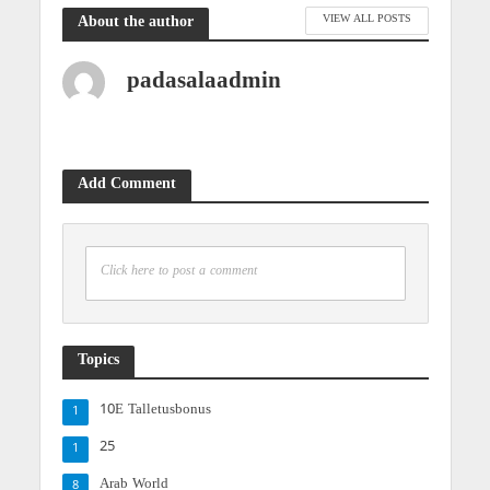
VIEW ALL POSTS
About the author
padasalaadmin
Add Comment
Click here to post a comment
Topics
10E Talletusbonus
1
25
1
Arab World
8