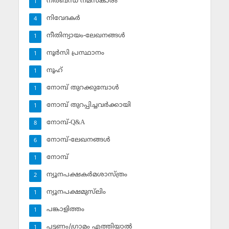
നിര്‍ബന്ധ നമസ്‌കാരം
1
നിവേദകര്‍
4
നീതിന്യായം-ലേഖനങ്ങള്‍
1
നൂര്‍സി പ്രസ്ഥാനം
1
നൂഹ്‌
1
നോമ്പ് തുറക്കുമ്പോള്‍
1
നോമ്പ് തുറപ്പിച്ചവര്‍ക്കായി
1
നോമ്പ്-Q&A
8
നോമ്പ്-ലേഖനങ്ങള്‍
6
നോമ്പ്‌
1
ന്യൂനപക്ഷകര്‍മശാസ്ത്രം
2
ന്യൂനപക്ഷമുസ്‌ലിം
1
പങ്കാളിത്തം
1
പട്ടണം/ഗ്രാമം എത്തിയാല്‍
1