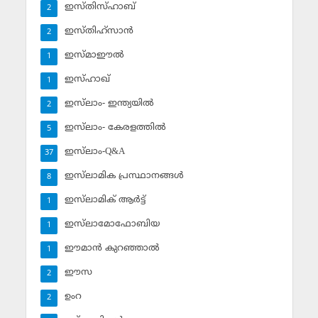
ഇസ്തിസ്ഹാബ്
2
ഇസ്തിഹ്‌സാന്‍
2
ഇസ്മാഈല്‍
1
ഇസ്ഹാഖ്‌
1
ഇസ്‌ലാം- ഇന്ത്യയില്‍
2
ഇസ്‌ലാം- കേരളത്തില്‍
5
ഇസ്‌ലാം-Q&A
37
ഇസ്‌ലാമിക പ്രസ്ഥാനങ്ങള്‍
8
ഇസ്‌ലാമിക് ആര്‍ട്ട്
1
ഇസ്‌ലാമോഫോബിയ
1
ഈമാന്‍ കുറഞ്ഞാല്‍
1
ഈസ
2
ഉംറ
2