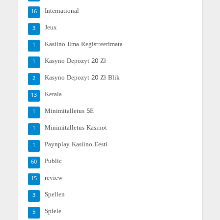
International
16
Jeux
3
Kasiino Ilma Registreerimata
1
Kasyno Depozyt 20 Zł
1
Kasyno Depozyt 20 Zł Blik
2
Kerala
13
Minimitalletus 5E
1
Minimitalletus Kasinot
1
Paynplay Kasiino Eesti
1
Public
60
review
15
Spellen
3
Spiele
5