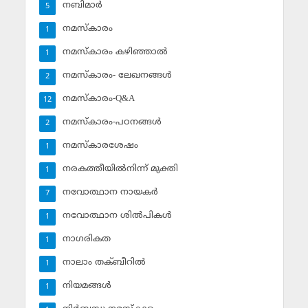
നബിമാര്‍
5
നമസ്‌കാരം
1
നമസ്‌കാരം കഴിഞ്ഞാല്‍
1
നമസ്‌കാരം- ലേഖനങ്ങള്‍
2
നമസ്‌കാരം-Q&A
12
നമസ്‌കാരം-പഠനങ്ങള്‍
2
നമസ്‌കാരശേഷം
1
നരകത്തീയില്‍നിന്ന് മുക്തി
1
നവോത്ഥാന നായകര്‍
7
നവോത്ഥാന ശില്‍പികള്‍
1
നാഗരികത
1
നാലാം തക്ബീറില്‍
1
നിയമങ്ങള്‍
1