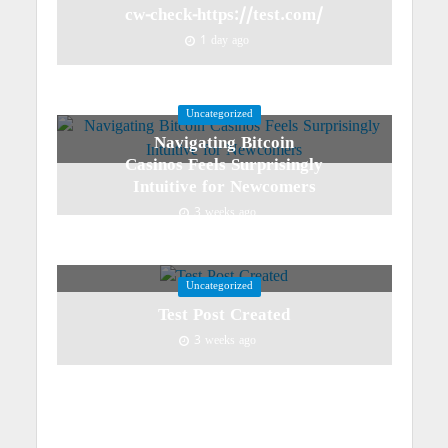
cw-check-https://test.com/
1 day ago
Uncategorized
Navigating Bitcoin
Casinos Feels Surprisingly
Intuitive for Newcomers
3 weeks ago
Uncategorized
Test Post Created
3 weeks ago