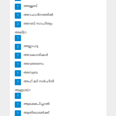
അയ്യൂബ്‌
1
അറഫാദിനത്തില്‍
1
അറബ് സാഹിത്യം
2
അലി(റ
1
അല്ലാഹു
2
അവകാശികള്‍
1
അവതരണം
1
അസ്വബ
1
അഹ് മദ് സര്‍ഹിന്ദി
1
ആഇശ(റ
1
ആക്ഷേപിച്ചാല്‍
1
ആതിഥേയര്‍ക്ക്
1