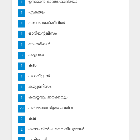
ഉസ്മാന്‍ ദാന്‍ഫോദിയോ
1
ഏകത്വം
1
ഒന്നാം തക്ബീറില്‍
1
ഓറിയന്റലിസം
1
ഓഹരികള്‍
1
കച്ചവടം
3
കടം
1
കടംവീട്ടാന്‍
1
കമ്യൂണിസം
1
കയറ്റവും ഇറക്കവും
1
കര്‍മ്മശാസ്ത്രം-ഫത്‌വ
29
കല
2
കലാ-ശില്‍പ വൈവിധ്യങ്ങള്‍
2
കലിഗ്രഫി