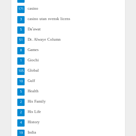
casino
171
casino utan svensk licens
3
Da'awat
5
Dr. Alwaye Column
51
Games
8
Giochi
1
Global
105
Gulf
10
Health
5
His Family
2
His Life
2
History
4
India
19