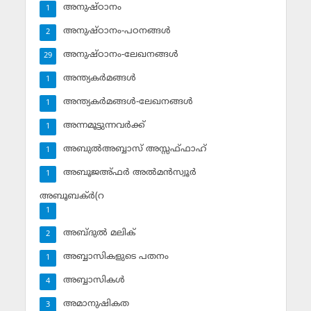
അനുഷ്ഠാനം
1
അനുഷ്ഠാനം-പഠനങ്ങള്‍
2
അനുഷ്ഠാനം-ലേഖനങ്ങള്‍
29
അന്ത്യകര്‍മങ്ങള്‍
1
അന്ത്യകര്‍മങ്ങള്‍-ലേഖനങ്ങള്‍
1
അന്നമൂട്ടുന്നവര്‍ക്ക്
1
അബുല്‍അബ്ബാസ് അസ്സഫ്ഫാഹ്‌
1
അബൂജഅ്ഫര്‍ അല്‍മന്‍സ്വൂര്‍
1
അബൂബക്ര്‍(റ
1
അബ്ദുല്‍ മലിക്‌
2
അബ്ബാസികളുടെ പതനം
1
അബ്ബാസികള്‍
4
അമാനുഷികത
3