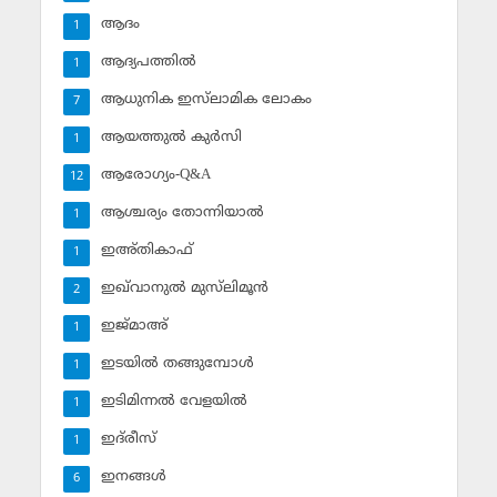
ആദം
1
ആദ്യപത്തില്‍
1
ആധുനിക ഇസ്‌ലാമിക ലോകം
7
ആയത്തുല്‍ കുര്‍സി
1
ആരോഗ്യം-Q&A
12
ആശ്ചര്യം തോന്നിയാല്‍
1
ഇഅ്തികാഫ്‌
1
ഇഖ്‌വാനുല്‍ മുസ്‌ലിമൂന്‍
2
ഇജ്മാഅ്
1
ഇടയില്‍ തങ്ങുമ്പോള്‍
1
ഇടിമിന്നല്‍ വേളയില്‍
1
ഇദ്‌രീസ്‌
1
ഇനങ്ങള്‍
6