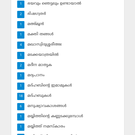
ഭയവും ഞെട്ടലും ഉണ്ടായാല്‍
1
ഭിഷഗ്വരര്‍
2
മഅ്മൂന്‍
1
മക്തി തങ്ങള്‍
1
മഖാസ്വിദുശ്ശരീഅഃ
4
മടക്കയാത്രയില്‍
1
മദീന മാതൃക
2
മദ്യപാനം
1
മദ്ഹബിന്റെ ഇമാമുകള്‍
1
മദ്ഹബുകള്‍
18
മനുഷ്യാവകാശങ്ങള്‍
6
മയ്യിത്തിന്റെ കണ്ണടക്കുമ്പോള്‍
1
മയ്യിത്ത് നമസ്‌കാരം
1