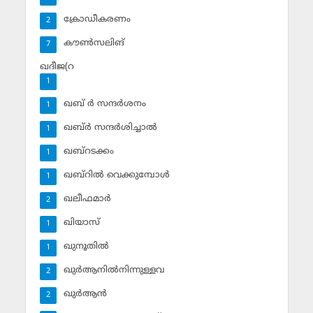
ക്രോഡീകരണം
2
കൗണ്‍സലിങ്‌
7
ഖദീജ(റ
1
ഖബ് ര്‍ സന്ദര്‍ശനം
1
ഖബ്ര്‍ സന്ദര്‍ശിച്ചാല്‍
1
ഖബ്‌റടക്കം
1
ഖബ്‌റില്‍ വെക്കുമ്പോള്‍
1
ഖലീഫമാര്‍
2
ഖിയാസ്
1
ഖുനൂതില്‍
1
ഖുര്‍ആനില്‍നിന്നുള്ളവ
2
ഖുര്‍ആന്‍
2