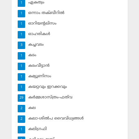
ഏകത്വം
1
ഒന്നാം തക്ബീറില്‍
1
ഓറിയന്റലിസം
1
ഓഹരികള്‍
1
കച്ചവടം
3
കടം
1
കടംവീട്ടാന്‍
1
കമ്യൂണിസം
1
കയറ്റവും ഇറക്കവും
1
കര്‍മ്മശാസ്ത്രം-ഫത്‌വ
29
കല
2
കലാ-ശില്‍പ വൈവിധ്യങ്ങള്‍
2
കലിഗ്രഫി
1