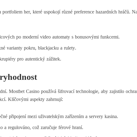
 portfoliem her, které uspokojí různé preference hazardních hráčů. N
álcových po moderní video automaty s bonusovými funkcemi.
né varianty pokru, blackjacku a rulety.
krupiéry pro autentický zážitek.
ěryhodnost
adní. Mostbet Casino používá šifrovací technologie, aby zajistilo ochr
kcí. Klíčovými aspekty zahrnují:
čné připojení mezi uživatelským zařízením a servery kasina.
o a regulováno, což zaručuje férové hraní.