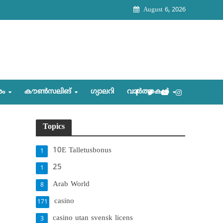
August 6, 2026
രം
കൗണ്‍സലിങ്‌
ഗ്യാലറി
വാര്‍ത്തകള്‍
Topics
10E Talletusbonus
1
25
1
Arab World
8
casino
171
casino utan svensk licens
3