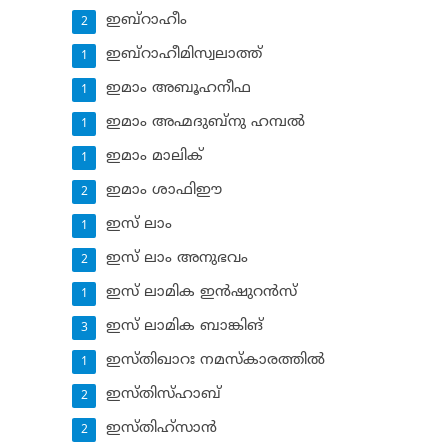
ഇബ്‌റാഹീം
2
ഇബ്‌റാഹീമിസ്വലാത്ത്
1
ഇമാം അബൂഹനീഫ
1
ഇമാം അഹ്മദുബ്‌നു ഹമ്പല്‍
1
ഇമാം മാലിക്
1
ഇമാം ശാഫിഈ
2
ഇസ് ലാം
1
ഇസ് ലാം അനുഭവം
2
ഇസ് ലാമിക ഇന്‍ഷുറന്‍സ്‌
1
ഇസ് ലാമിക ബാങ്കിങ്‌
3
ഇസ്തിഖാറഃ നമസ്‌കാരത്തില്‍
1
ഇസ്തിസ്ഹാബ്
2
ഇസ്തിഹ്‌സാന്‍
2