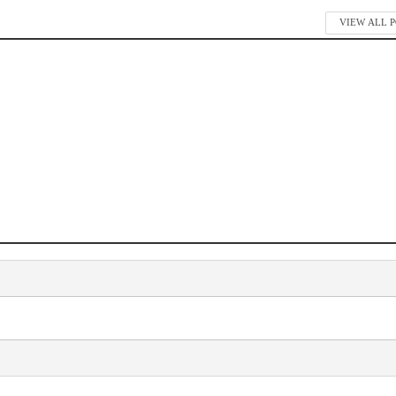
VIEW ALL 