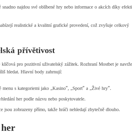
 snadno najdou své oblíbené hry nebo informace o akcích díky efekt
bízejí realistické a kvalitní grafické provedení, což zvyšuje celkový
lská přívětivost
e klíčová pro pozitivní uživatelský zážitek. Rozhraní Mostbet je navrž
íliš hledat. Hlavní body zahrnují:
 menu s kategoriemi jako „Kasino“, „Sport“ a „Živé hry“.
hledání her podle názvu nebo poskytovatele.
 jsou zobrazeny přímo, takže hráči nehledají zbytečně dlouho.
 her