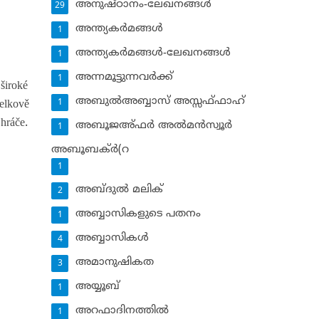
അനുഷ്ഠാനം-ലേഖനങ്ങള്‍
29
അന്ത്യകര്‍മങ്ങള്‍
1
അന്ത്യകര്‍മങ്ങള്‍-ലേഖനങ്ങള്‍
1
അന്നമൂട്ടുന്നവര്‍ക്ക്
1
 široké
അബുല്‍അബ്ബാസ് അസ്സഫ്ഫാഹ്‌
Celkově
1
 hráče.
അബൂജഅ്ഫര്‍ അല്‍മന്‍സ്വൂര്‍
1
അബൂബക്ര്‍(റ
1
അബ്ദുല്‍ മലിക്‌
2
അബ്ബാസികളുടെ പതനം
1
അബ്ബാസികള്‍
4
അമാനുഷികത
3
അയ്യൂബ്‌
1
അറഫാദിനത്തില്‍
1