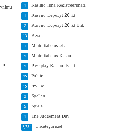
Kasiino Ilma Registreerimata
1
ivnímu
Kasyno Depozyt 20 Zł
1
Kasyno Depozyt 20 Zł Blik
2
Kerala
13
Minimitalletus 5E
1
Minimitalletus Kasinot
1
eno
Paynplay Kasiino Eesti
1
Public
45
review
15
Spellen
3
Spiele
5
The Judgement Day
1
Uncategorized
2,784