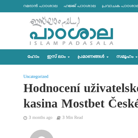
റമദാന്‍ പാഠശാല
ഹജ്ജ് പാഠശാല
പ്രവാചക പാഠശാ
ഹോം
ഇസ് ലാം
പ്രമാണങ്ങള്‍
സമൂഹം
Uncategorized
Hodnocení uživatelsk
kasina Mostbet Česk
3 months ago
3 Min Read