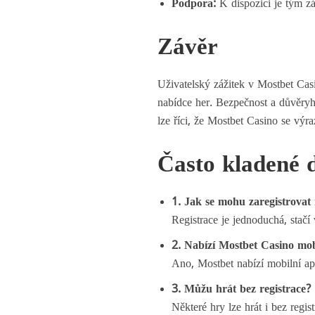
Podpora:
K dispozici je tým z
Závěr
Uživatelský zážitek v Mostbet Casi
nabídce her. Bezpečnost a důvěryh
lze říci, že Mostbet Casino se výr
Často kladené 
1. Jak se mohu zaregistrovat
Registrace je jednoduchá, stačí
2. Nabízí Mostbet Casino mobi
Ano, Mostbet nabízí mobilní ap
3. Můžu hrát bez registrace?
Některé hry lze hrát i bez regis