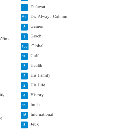
Da'awat
5
Dr. Alwaye Column
51
Games
8
Giochi
1
měříme
Global
105
Gulf
10
Health
5
His Family
2
His Life
2
em,
History
4
India
19
International
16
na
Jeux
3