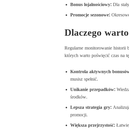
Bonus lojalnościowy:
Dla stały
Promocje sezonowe:
Okresowe 
Dlaczego warto
Regularne monitorowanie historii
których warto poświęcić czas na t
Kontrola aktywnych bonusów
musisz spełnić.
Unikanie przepadków:
Wiedza
środków.
Lepsza strategia gry:
Analizują
promocji.
Większa przejrzystość:
Łatwiej