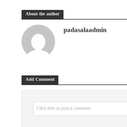
About the author
padasalaadmin
Add Comment
Click here to post a comment