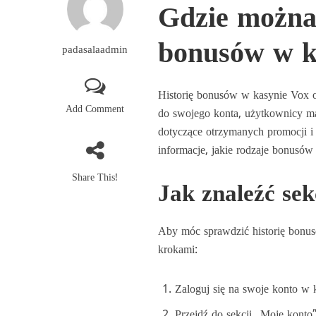
Gdzie można 
bonusów w k
padasalaadmin
Historię bonusów w kasynie Vox o
Add Comment
do swojego konta, użytkownicy ma
dotyczące otrzymanych promocji i 
informacje, jakie rodzaje bonusów
Share This!
Jak znaleźć sek
Aby móc sprawdzić historię bonus
krokami:
Zaloguj się na swoje konto w 
Przejdź do sekcji „Moje konto”