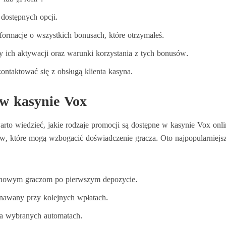
dostępnych opcji.
formacje o wszystkich bonusach, które otrzymałeś.
 ich aktywacji oraz warunki korzystania z tych bonusów.
ontaktować się z obsługą klienta kasyna.
w kasynie Vox
to wiedzieć, jakie rodzaje promocji są dostępne w kasynie Vox onli
w, które mogą wzbogacić doświadczenie gracza. Oto najpopularniejs
owym graczom po pierwszym depozycie.
nawany przy kolejnych wpłatach.
 wybranych automatach.