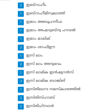
ഇബ്‌റാഹീം
2
ഇബ്‌റാഹീമിസ്വലാത്ത്
1
ഇമാം അബൂഹനീഫ
1
ഇമാം അഹ്മദുബ്‌നു ഹമ്പല്‍
1
ഇമാം മാലിക്
1
ഇമാം ശാഫിഈ
2
ഇസ് ലാം
1
ഇസ് ലാം അനുഭവം
2
ഇസ് ലാമിക ഇന്‍ഷുറന്‍സ്‌
1
ഇസ് ലാമിക ബാങ്കിങ്‌
3
ഇസ്തിഖാറഃ നമസ്‌കാരത്തില്‍
1
ഇസ്തിസ്ഹാബ്
2
ഇസ്തിഹ്‌സാന്‍
2