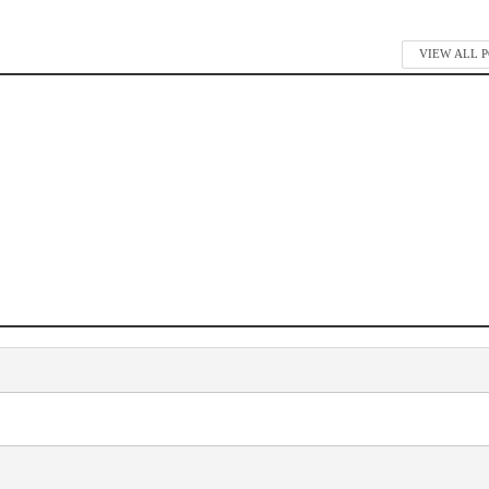
VIEW ALL 