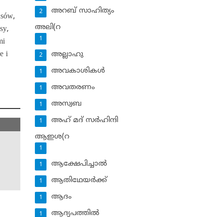
അറബ് സാഹിത്യം
2
usów,
അലി(റ
sy,
1
mi
e i
അല്ലാഹു
2
അവകാശികള്‍
1
അവതരണം
1
അസ്വബ
1
അഹ് മദ് സര്‍ഹിന്ദി
1
ആഇശ(റ
1
ആക്ഷേപിച്ചാല്‍
1
ആതിഥേയര്‍ക്ക്
1
ആദം
1
ആദ്യപത്തില്‍
1