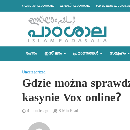
റമദാന്‍ പാഠശാല
ഹജ്ജ് പാഠശാല
പ്രവാചക പാഠശാ
ഹോം
ഇസ് ലാം
പ്രമാണങ്ങള്‍
സമൂഹം
Uncategorized
Gdzie można sprawdz
kasynie Vox online?
4 months ago
3 Min Read