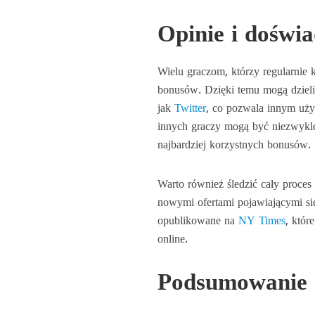
Opinie i doświ
Wielu graczom, którzy regularnie 
bonusów. Dzięki temu mogą dzieli
jak
Twitter
, co pozwala innym uży
innych graczy mogą być niezwykle
najbardziej korzystnych bonusów.
Warto również śledzić cały proce
nowymi ofertami pojawiającymi się
opublikowane na
NY Times
, któr
online.
Podsumowanie