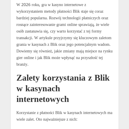
W 2026 roku, gra w kasyno internetowe z
wykorzystaniem metody płatności Blik staje się coraz
bardziej popularna. Rozwój technologii płatniczych oraz
rosnące zainteresowanie grami online sprawiają, że wiele
osób zastanawia się, czy warto korzystać z tej formy
transakcji. W artykule przyjrzymy się kluczowym zaletom
grania w kasynach z Blik oraz jego potencjalnym wadom.
Dowiemy się również, jakie zmiany mają miejsce na rynku
gier online i jak Blik może wpłynąć na przyszłość tej
branży.
Zalety korzystania z Blik
w kasynach
internetowych
Korzystanie z płatności Blik w kasynach internetowych ma
wiele zalet. Oto najważniejsze z nich: