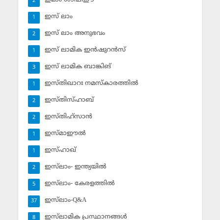
2
ഇസ് ലാം
1
ഇസ് ലാം അനുഭവം
2
ഇസ് ലാമിക ഇന്‍ഷുറന്‍സ്‌
1
ഇസ് ലാമിക ബാങ്കിങ്‌
3
ഇസ്തിഖാറഃ നമസ്‌കാരത്തില്‍
1
ഇസ്തിസ്ഹാബ്
2
ഇസ്തിഹ്‌സാന്‍
2
ഇസ്മാഈല്‍
1
ഇസ്ഹാഖ്‌
1
ഇസ്‌ലാം- ഇന്ത്യയില്‍
2
ഇസ്‌ലാം- കേരളത്തില്‍
5
ഇസ്‌ലാം-Q&A
37
ഇസ്‌ലാമിക പ്രസ്ഥാനങ്ങള്‍
8