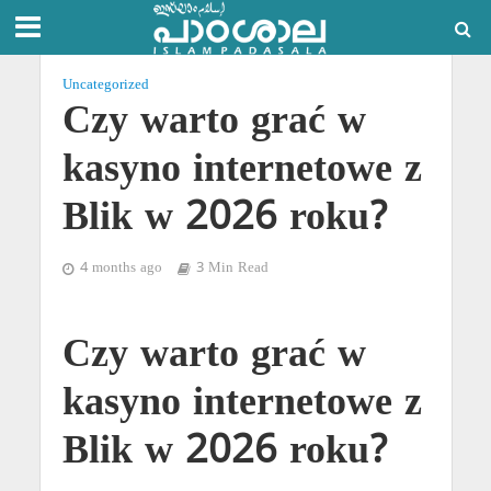
Uncategorized
Czy warto grać w
kasyno internetowe z
Blik w 2026 roku?
4 months ago
3 Min Read
Czy warto grać w
kasyno internetowe z
Blik w 2026 roku?