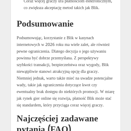
Coraz więcej graczy ufa płatnościom elektronicznym,
co zwiększa akceptację metod takich jak Blik.
Podsumowanie
Podsumowując, korzystanie z Blik w kasynach
internetowych w 2026 roku ma wiele zalet, ale również
pewne ograniczenia. Dlatego decyzja o jego używaniu
powinna być dobrze przemyślana. Z perspektywy
szybkości transakcji, bezpieczeństwa oraz wygody, Blik
niewątpliwie stanowi atrakcyjną opcję dla graczy.
Niemniej jednak, warto także mieć na uwadze potencjalne
wady, takie jak ograniczenia dotyczące kwot czy
ewentualny brak dostępu do niektórych promocji. W miarę
jak rynek gier online się rozwija, płatność Blik może stać
się standardem, który przyciąga coraz więcej graczy.
Najczęściej zadawane
pytania (FAQ)