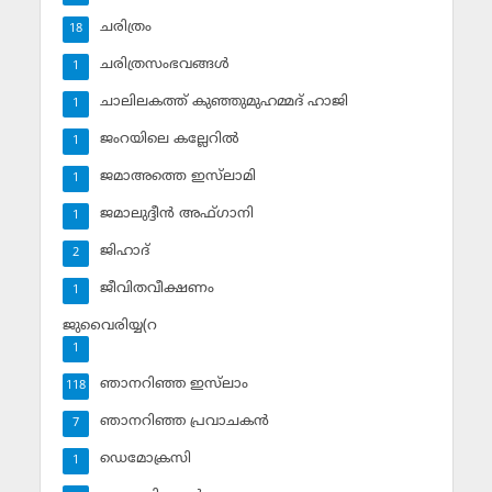
ചരിത്രം
18
ചരിത്രസംഭവങ്ങള്‍
1
ചാലിലകത്ത് കുഞ്ഞുമുഹമ്മദ് ഹാജി
1
ജംറയിലെ കല്ലേറില്‍
1
ജമാഅത്തെ ഇസ്‌ലാമി
1
ജമാലുദ്ദീന്‍ അഫ്ഗാനി
1
ജിഹാദ്‌
2
ജീവിതവീക്ഷണം
1
ജുവൈരിയ്യ(റ
1
ഞാനറിഞ്ഞ ഇസ്‌ലാം
118
ഞാനറിഞ്ഞ പ്രവാചകന്‍
7
ഡെമോക്രസി
1