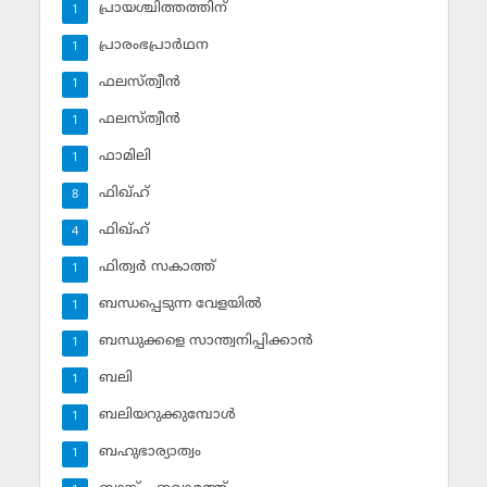
പ്രായശ്ചിത്തത്തിന്
1
പ്രാരംഭപ്രാര്‍ഥന
1
ഫലസ്ത്വീൻ
1
ഫലസ്ത്വീൻ
1
ഫാമിലി
1
ഫിഖ്ഹ്
8
ഫിഖ്ഹ്‌
4
ഫിത്വര്‍ സകാത്ത്‌
1
ബന്ധപ്പെടുന്ന വേളയില്‍
1
ബന്ധുക്കളെ സാന്ത്വനിപ്പിക്കാന്‍
1
ബലി
1
ബലിയറുക്കുമ്പോള്‍
1
ബഹുഭാര്യാത്വം
1