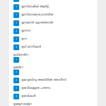
ഇസ്‌ലാമിക് ആര്‍ട്ട്
1
ഇസ്‌ലാമോഫോബിയ
1
ഈമാന്‍ കുറഞ്ഞാല്‍
1
ഈസ
2
ഉംറ
2
ഉഥ് മാനികള്‍
2
ഉഥ്മാന്‍(റ
1
ഉമര്‍(റ
1
ഉമറുബ്‌നു അബ്ദില്‍ അസീസ്‌
2
ഉമവികളുടെ പതനം
1
ഉമവികള്‍
4
ഉമ്മുസലമ(റ