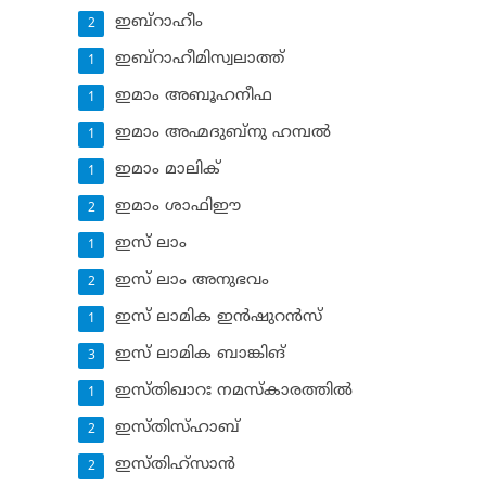
ഇബ്‌റാഹീം
2
ഇബ്‌റാഹീമിസ്വലാത്ത്
1
ഇമാം അബൂഹനീഫ
1
ഇമാം അഹ്മദുബ്‌നു ഹമ്പല്‍
1
ഇമാം മാലിക്
1
ഇമാം ശാഫിഈ
2
ഇസ് ലാം
1
ഇസ് ലാം അനുഭവം
2
ഇസ് ലാമിക ഇന്‍ഷുറന്‍സ്‌
1
ഇസ് ലാമിക ബാങ്കിങ്‌
3
ഇസ്തിഖാറഃ നമസ്‌കാരത്തില്‍
1
ഇസ്തിസ്ഹാബ്
2
ഇസ്തിഹ്‌സാന്‍
2