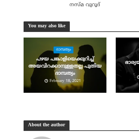
നസ്മ വുറൂദ്
You may also like
ദാമ്പത്യം
പഴയ പങ്കാളിയെക്കുറിച്ച്
ഭാര്യ
അയവിറക്കാനുള്ളതല്ല പുതിയ
ദാമ്പത്യം
February 18, 2021
About the author