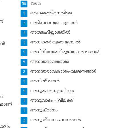
Youth
50
അക്രമത്തിനെതിരെ
1
ന്
അടിസ്ഥാനതത്ത്വങ്ങള്‍
2
അത്തഹിയ്യാത്തില്‍
1
അധികാരിയുടെ മുമ്പില്‍
1
ന്‍
അധിനിവേശവിരുദ്ധപോരാട്ടങ്ങള്‍
1
അനന്തരാവകാശം
5
അനന്തരാവകാശം-ലേഖനങ്ങള്‍
2
അനിഷ്ടങ്ങള്‍
1
അനുമോദനപ്രാര്‍ഥന
1
്ട
അനുവാദം – വിലക്ക്‌
1
ഖമാണ്
അനുഷ്ഠാനം
1
അനുഷ്ഠാനം-പഠനങ്ങള്‍
2
ാര്യം