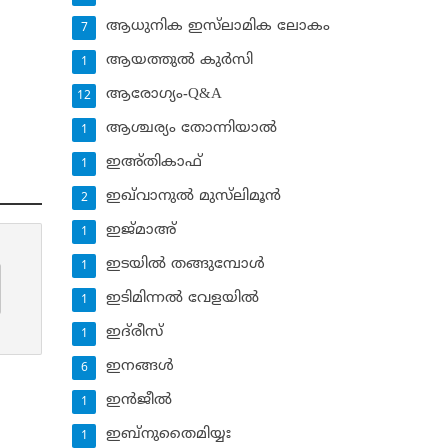
ആധുനിക ഇസ്‌ലാമിക ലോകം
7
ആയത്തുല്‍ കുര്‍സി
1
ആരോഗ്യം-Q&A
12
ആശ്ചര്യം തോന്നിയാല്‍
1
ഇഅ്തികാഫ്‌
1
ഇഖ്‌വാനുല്‍ മുസ്‌ലിമൂന്‍
2
ഇജ്മാഅ്
1
ഇടയില്‍ തങ്ങുമ്പോള്‍
1
ഇടിമിന്നല്‍ വേളയില്‍
1
ഇദ്‌രീസ്‌
1
ഇനങ്ങള്‍
6
ഇന്‍ജീല്‍
1
ഇബ്‌നുതൈമിയ്യഃ
1