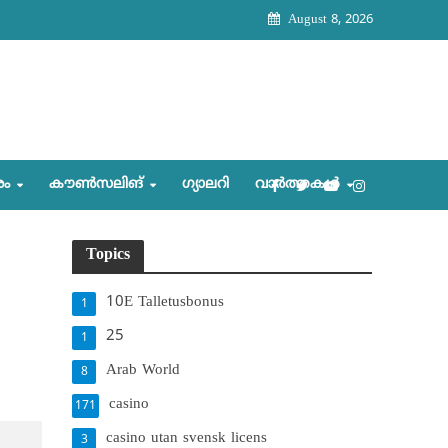
August 8, 2026
രം
കൗണ്‍സലിങ്‌
ഗ്യാലറി
വാര്‍ത്തകള്‍
Topics
10E Talletusbonus
1
25
1
Arab World
8
casino
171
casino utan svensk licens
3