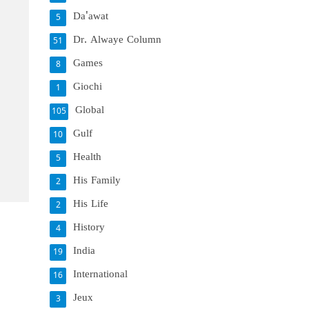
Da'awat
5
Dr. Alwaye Column
51
Games
8
Giochi
1
Global
105
Gulf
10
Health
5
His Family
2
His Life
2
History
4
India
19
International
16
Jeux
3