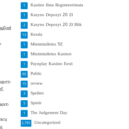
Kasiino Ilma Registreerimata
1
Kasyno Depozyt 20 Zł
1
Kasyno Depozyt 20 Zł Blik
2
മില്‍
Kerala
13
ം
Minimitalletus 5E
1
Minimitalletus Kasinot
1
Paynplay Kasiino Eesti
1
Public
60
മെന്ന
review
15
്.
Spellen
3
Spiele
5
്ങനെ
The Judgement Day
1
 അവ
Uncategorized
2,785
ു