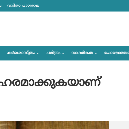
ല
വനിതാ പാഠശാല
കര്‍മശാസ്ത്രം
ചരിത്രം
നാഗരികത
ചോദ്യോത്ത
നോഹരമാക്കുകയാണ്