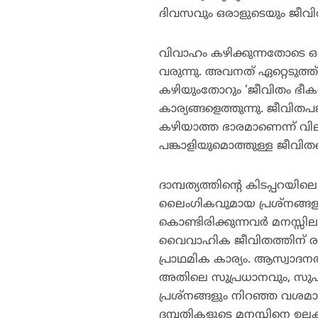
ദിവസവും ഒരാളുടെയും ജീവിതത്
വിവാഹം കഴിക്കുന്നതോടെ ഒരു 
വരുന്നു. അവനത് ഏറ്റെടുത്
കഴിയുംതോറും ‘ജീവിതം ഭീകര
കാര്യങ്ങളെത്തുന്നു. ജീവിതപങ
കഴിയാത്ത ഭാരമാണെന്ന് വിലയ
പങ്കാളിയുമൊത്തുള്ള ജീവിതമെ
ദാമ്പത്യത്തിന്റെ കിടപ്പറയി
ലൈംഗികവുമായ പ്രശ്‌നങ്ങളാണ
കൊണ്ടിരിക്കുന്നവര്‍ മനസ്സി
വൈവാഹിക ജീവിതത്തിന് രണ്ട
പ്രാഥമിക കാര്യം. ആസ്വാദന
അതിലെ സുപ്രധാനവും, സുപര
പ്രശ്‌നങ്ങളും നിറഞ്ഞ വശമാ
ദമ്പതികളുടെ മനസ്സിനെ ഉലക്ക