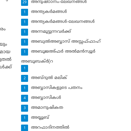
അനുഷ്ഠാനം-ലേഖനങ്ങള്‍
29
അന്ത്യകര്‍മങ്ങള്‍
1
അന്ത്യകര്‍മങ്ങള്‍-ലേഖനങ്ങള്‍
1
തരം
അന്നമൂട്ടുന്നവര്‍ക്ക്
1
അബുല്‍അബ്ബാസ് അസ്സഫ്ഫാഹ്‌
1
യും
അബൂജഅ്ഫര്‍ അല്‍മന്‍സ്വൂര്‍
യമായ
1
ുതല്‍
അബൂബക്ര്‍(റ
‍ക്ക്
1
അബ്ദുല്‍ മലിക്‌
2
അബ്ബാസികളുടെ പതനം
1
അബ്ബാസികള്‍
4
അമാനുഷികത
3
അയ്യൂബ്‌
1
അറഫാദിനത്തില്‍
1