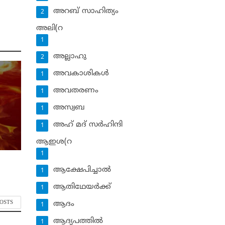
അറബ് സാഹിത്യം
2
അലി(റ
1
അല്ലാഹു
2
അവകാശികള്‍
1
അവതരണം
1
അസ്വബ
1
അഹ് മദ് സര്‍ഹിന്ദി
1
ആഇശ(റ
1
ആക്ഷേപിച്ചാല്‍
1
ആതിഥേയര്‍ക്ക്
1
POSTS
ആദം
1
ആദ്യപത്തില്‍
1