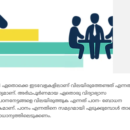
 ഏതൊക്കെ ഇടവേളകളിലാണ് വിലയിരുത്തേണ്ടത് എന്നത
ദ്യമാണ്. അര്‍ഥപൂര്‍ണമായ ഏതൊരു വിദ്യാഭ്യാസ
്ന പഠനനേട്ടങ്ങളെ വിലയിരുത്തുക എന്നത് പഠന- ബോധന
കമാണ്. പഠനം എന്നതിനെ സമഗ്രമായി എടുക്കുമ്പോള്‍ താ
്രാധാന്യത്തിലെടുക്കണം.