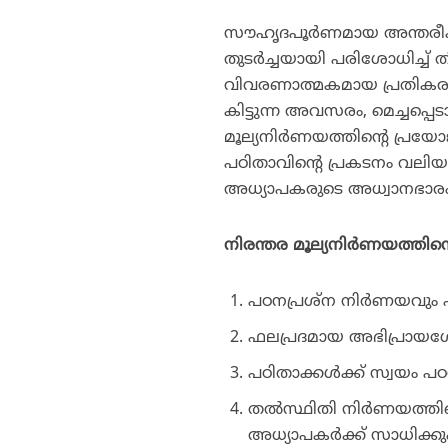
സൗഹൃദപൂര്‍ണമായ അന്തരീക്
തുടര്‍ച്ചയായി പരിശോധിച്ച് തി
വിവരണാത്മകമായ പ്രതികരണ
കിട്ടുന്ന അവസരം, മെച്ചപ്പെടാ
മൂല്യനിര്‍ണയത്തിന്റെ പ്രയ
പഠിതാവിന്റെ പ്രകടനം വലിയ 
അധ്യാപകരുടെ അധ്വാനഭാരം 
നിരന്തര മൂല്യനിര്‍ണയത്ത
പഠനപ്രശ്‌ന നിര്‍ണയവു
ഫലപ്രദമായ അഭിപ്രായശ
പഠിതാക്കള്‍ക്ക് സ്വയം പ
തല്‍സ്ഥിതി നിര്‍ണയത്തിന്
അധ്യാപകര്‍ക്ക് സാധിക്കു