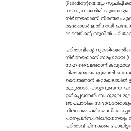
(Periodicity)യെയും സൂചിപ്പിക
നടന്നുകൊണ്ടിരിക്കുമ്പോഴും 
നിര്‍ണയമാണ്. നിരന്തരം എന്ന
തന്ത്രങ്ങള്‍ ഇതിനായി പ്രയ
ഘട്ടത്തിന്റെ ഒടുവില്‍ പഠിത
പഠിതാവിന്റെ വ്യക്തിത്വത്തി
നിര്‍ണയമാണ് സമഗ്രമായ (C
സഹ വൈജ്ഞാനികവുമായ മേഖലക
വിഷയശാഖകളുമായി ബന്ധപ്പ
വൈജ്ഞാനികമേഖലയില്‍ ഉള്‍
മൂല്യങ്ങള്‍, പാഠ്യാനുബന്
ഉള്‍പ്പെടുന്നത്. ബഹുമുഖ മൂല്യ
ഔപചാരിക സ്വഭാവത്തോടും
നിലവാരം പരിശോധിക്കപ്പെടേണ്
പഠനപ്രശ്‌നപരിശോധനയും നടക്
പഠിതാവ് പിന്നാക്കം പോയിട്