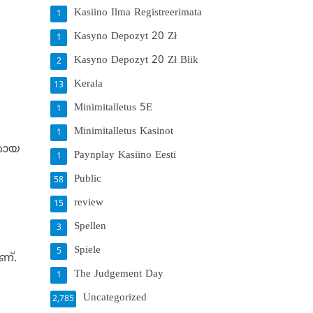
Kasiino Ilma Registreerimata
1
Kasyno Depozyt 20 Zł
1
Kasyno Depozyt 20 Zł Blik
2
Kerala
13
Minimitalletus 5E
1
Minimitalletus Kasinot
1
ുമായ
Paynplay Kasiino Eesti
1
Public
58
review
15
Spellen
3
Spiele
5
ണ്.
The Judgement Day
1
Uncategorized
2,785