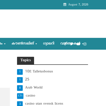
August 7, 2026
രം
കൗണ്‍സലിങ്‌
ഗ്യാലറി
വാര്‍ത്തകള്‍
Topics
10E Talletusbonus
1
25
1
Arab World
8
casino
171
casino utan svensk licens
3