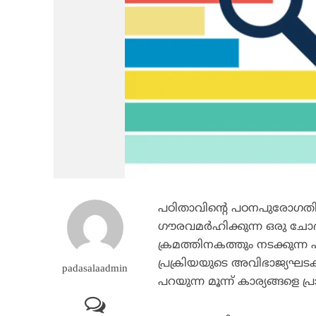
പഠിതാവിന്റെ പഠനപുരോഗതി
ഗൗരവമര്‍ഹിക്കുന്ന ഒരു ചോ
ക്രമത്തിനകത്തും നടക്കുന
പ്രക്രിയയുടെ അവിഭാജ്യഘട
padasalaadmin
പറയുന്ന മൂന്ന് കാര്യങ്ങളെ പ