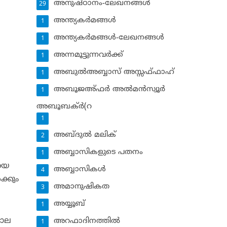
അനുഷ്ഠാനം-ലേഖനങ്ങള്‍
29
അന്ത്യകര്‍മങ്ങള്‍
1
അന്ത്യകര്‍മങ്ങള്‍-ലേഖനങ്ങള്‍
1
അന്നമൂട്ടുന്നവര്‍ക്ക്
1
അബുല്‍അബ്ബാസ് അസ്സഫ്ഫാഹ്‌
1
അബൂജഅ്ഫര്‍ അല്‍മന്‍സ്വൂര്‍
1
അബൂബക്ര്‍(റ
1
അബ്ദുല്‍ മലിക്‌
2
അബ്ബാസികളുടെ പതനം
1
ിയെ
അബ്ബാസികള്‍
4
ക്കും
അമാനുഷികത
3
അയ്യൂബ്‌
1
കാല
അറഫാദിനത്തില്‍
1