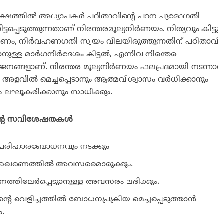
ഷത്തില്‍ അധ്യാപകര്‍ പഠിതാവിന്റെ പഠന പുരോഗതി
ട്ടപ്പെടുത്തുന്നതാണ് നിരന്തരമൂല്യനിര്‍ണയം. നിത്യവും കിട്ടു
ം, നിര്‍വഹണഗതി സ്വയം വിലയിരുത്തുന്നതിന് പഠിതാവി
നുള്ള മാര്‍ഗനിര്‍ദേശം കിട്ടല്‍, എന്നിവ നിരന്തര
ോജനങ്ങളാണ്. നിരന്തര മൂല്യനിര്‍ണയം ഫലപ്രദമായി നടന്നാല
അളവില്‍ മെച്ചപ്പെടാനും ആത്മവിശ്വാസം വര്‍ധിക്കാനും
ലഘൂകരിക്കാനും സാധിക്കും.
ിന്റെ സവിശേഷതകള്‍
ം പരിഹാരബോധനവും നടക്കും
േഖരണത്തില്‍ അവസരമൊരുക്കും.
ഠനത്തിലേര്‍പ്പെടുാനുള്ള അവസരം ലഭിക്കും.
റെ വെളിച്ചത്തില്‍ ബോധനപ്രക്രിയ മെച്ചപ്പെടുത്താന്‍
ം.