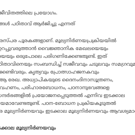
യജീവിതത്തിലെ പ്രയോഗം.
്‍ പഠിതാവ് ആര്‍ജിച്ചു എന്നത്
രസ്പര പൂരകങ്ങളാണ്. മൂല്യനിര്‍ണയപ്രക്രിയയില്‍
 ഉറപ്പുവരുത്താന്‍ വൈജ്ഞാനിക മേഖലയെയും
ം ഒരുപോലെ പരിഗണിക്കേണ്ടതുണ്ട്. ഇത്
 പഠിതാവിനെയും സംബന്ധിച്ച് സജീവവും ചടുലവും സമഗ്രവ
േണ്ടിവരും. കൃത്യവും പ്രോത്സാഹജനകവും
 ആ രേഖ. അധ്യാപികയുടെ ദൈനംദിനാസൂത്രണം,
നിര്‍വഹണം, പരിഹാരബോധനം, പഠനാനുഭവങ്ങളെ
ദര്‍ഭങ്ങളില്‍ പ്രയോജനപ്പെടുത്തല്‍ എന്നിവ ഇടക്കാല
േയമാവേണ്ടതുണ്ട്. പഠന-ബോധന പ്രക്രിയകൂടുതല്‍
ന്തര മൂല്യനിര്‍ണയവും ഇടക്കാല മൂല്യനിര്‍ണയവും ആവശ്യമാ
ക്കാല മൂല്യനിര്‍ണയവും