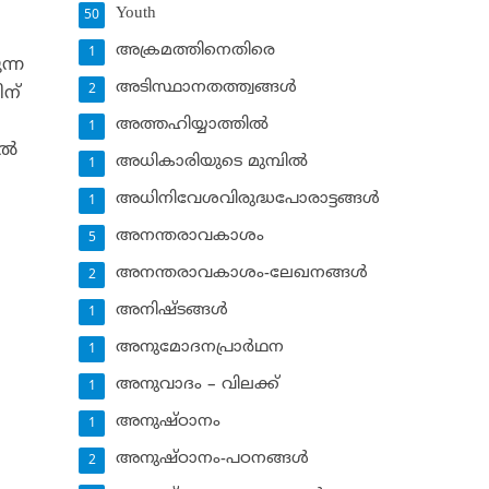
Youth
50
അക്രമത്തിനെതിരെ
1
ന്ന
അടിസ്ഥാനതത്ത്വങ്ങള്‍
2
ന്
അത്തഹിയ്യാത്തില്‍
1
്‍
അധികാരിയുടെ മുമ്പില്‍
1
അധിനിവേശവിരുദ്ധപോരാട്ടങ്ങള്‍
1
അനന്തരാവകാശം
5
അനന്തരാവകാശം-ലേഖനങ്ങള്‍
2
അനിഷ്ടങ്ങള്‍
1
അനുമോദനപ്രാര്‍ഥന
1
അനുവാദം – വിലക്ക്‌
1
അനുഷ്ഠാനം
1
അനുഷ്ഠാനം-പഠനങ്ങള്‍
2