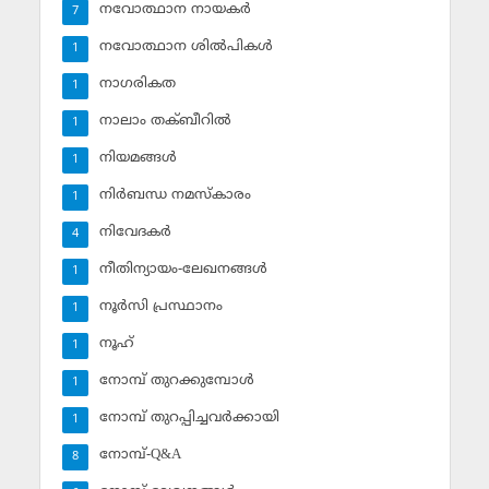
നവോത്ഥാന നായകര്‍
7
നവോത്ഥാന ശില്‍പികള്‍
1
നാഗരികത
1
നാലാം തക്ബീറില്‍
1
നിയമങ്ങള്‍
1
നിര്‍ബന്ധ നമസ്‌കാരം
1
നിവേദകര്‍
4
നീതിന്യായം-ലേഖനങ്ങള്‍
1
നൂര്‍സി പ്രസ്ഥാനം
1
നൂഹ്‌
1
നോമ്പ് തുറക്കുമ്പോള്‍
1
നോമ്പ് തുറപ്പിച്ചവര്‍ക്കായി
1
നോമ്പ്-Q&A
8