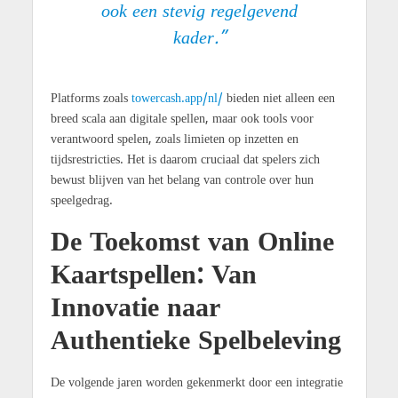
ook een stevig regelgevend
kader.”
Platforms zoals
towercash.app/nl/
bieden niet alleen een
breed scala aan digitale spellen, maar ook tools voor
verantwoord spelen, zoals limieten op inzetten en
tijdsrestricties. Het is daarom cruciaal dat spelers zich
bewust blijven van het belang van controle over hun
speelgedrag.
De Toekomst van Online
Kaartspellen: Van
Innovatie naar
Authentieke Spelbeleving
De volgende jaren worden gekenmerkt door een integratie