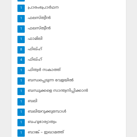
പ്രാരംഭപ്രാര്‍ഥന
1
ഫലസ്ത്വീൻ
1
ഫലസ്ത്വീൻ
1
ഫാമിലി
1
ഫിഖ്ഹ്
8
ഫിഖ്ഹ്‌
4
ഫിത്വര്‍ സകാത്ത്‌
1
ബന്ധപ്പെടുന്ന വേളയില്‍
1
ബന്ധുക്കളെ സാന്ത്വനിപ്പിക്കാന്‍
1
ബലി
1
ബലിയറുക്കുമ്പോള്‍
1
ബഹുഭാര്യാത്വം
1
ബാങ്ക് – ഇഖാമത്ത്
1