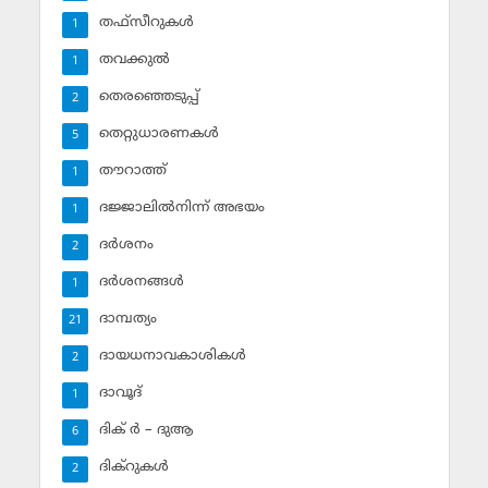
തഫ്‌സീറുകള്‍
1
തവക്കുല്‍
1
തെരഞ്ഞെടുപ്പ്
2
തെറ്റുധാരണകള്‍
5
തൗറാത്ത്
1
ദജ്ജാലില്‍നിന്ന് അഭയം
1
ദര്‍ശനം
2
ദര്‍ശനങ്ങള്‍
1
ദാമ്പത്യം
21
ദായധനാവകാശികള്‍
2
ദാവൂദ്‌
1
ദിക് ര്‍ – ദുആ
6
ദിക്‌റുകള്‍
2