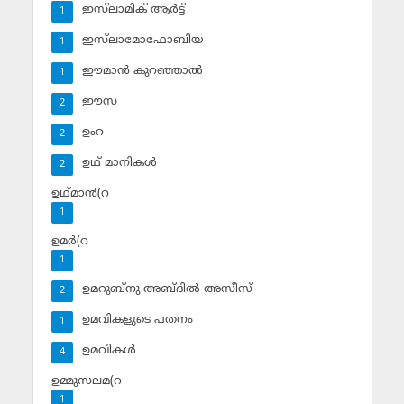
ഇസ്‌ലാമിക് ആര്‍ട്ട്
1
ഇസ്‌ലാമോഫോബിയ
1
ഈമാന്‍ കുറഞ്ഞാല്‍
1
ഈസ
2
ഉംറ
2
ഉഥ് മാനികള്‍
2
ഉഥ്മാന്‍(റ
1
ഉമര്‍(റ
1
ഉമറുബ്‌നു അബ്ദില്‍ അസീസ്‌
2
ഉമവികളുടെ പതനം
1
ഉമവികള്‍
4
ഉമ്മുസലമ(റ
1