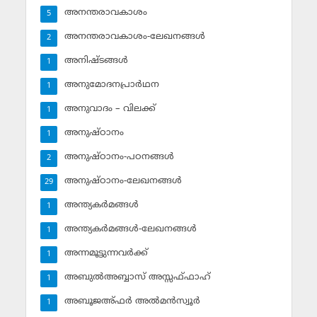
അനന്തരാവകാശം
5
അനന്തരാവകാശം-ലേഖനങ്ങള്‍
2
അനിഷ്ടങ്ങള്‍
1
അനുമോദനപ്രാര്‍ഥന
1
അനുവാദം – വിലക്ക്‌
1
അനുഷ്ഠാനം
1
അനുഷ്ഠാനം-പഠനങ്ങള്‍
2
അനുഷ്ഠാനം-ലേഖനങ്ങള്‍
29
അന്ത്യകര്‍മങ്ങള്‍
1
അന്ത്യകര്‍മങ്ങള്‍-ലേഖനങ്ങള്‍
1
അന്നമൂട്ടുന്നവര്‍ക്ക്
1
അബുല്‍അബ്ബാസ് അസ്സഫ്ഫാഹ്‌
1
അബൂജഅ്ഫര്‍ അല്‍മന്‍സ്വൂര്‍
1