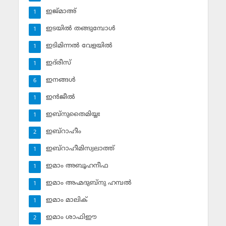
ഇജ്മാഅ്
1
ഇടയില്‍ തങ്ങുമ്പോള്‍
1
ഇടിമിന്നല്‍ വേളയില്‍
1
ഇദ്‌രീസ്‌
1
ഇനങ്ങള്‍
6
ഇന്‍ജീല്‍
1
ഇബ്‌നുതൈമിയ്യഃ
1
ഇബ്‌റാഹീം
2
ഇബ്‌റാഹീമിസ്വലാത്ത്
1
ഇമാം അബൂഹനീഫ
1
ഇമാം അഹ്മദുബ്‌നു ഹമ്പല്‍
1
ഇമാം മാലിക്
1
ഇമാം ശാഫിഈ
2