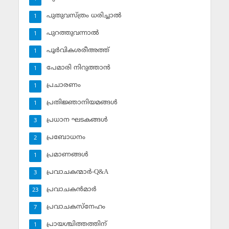
പുതുവസ്ത്രം ധരിച്ചാല്‍
1
പുറത്തുവന്നാല്‍
1
പൂര്‍വികശരീഅത്ത്
1
പേമാരി നിറുത്താന്‍
1
പ്രചാരണം
1
പ്രതിജ്ഞാനിയമങ്ങള്‍
1
പ്രധാന ഘടകങ്ങള്‍
3
പ്രബോധനം
2
പ്രമാണങ്ങള്‍
1
പ്രവാചകന്മാര്‍-Q&A
3
പ്രവാചകന്‍മാര്‍
23
പ്രവാചകസ്‌നേഹം
7
പ്രായശ്ചിത്തത്തിന്
1