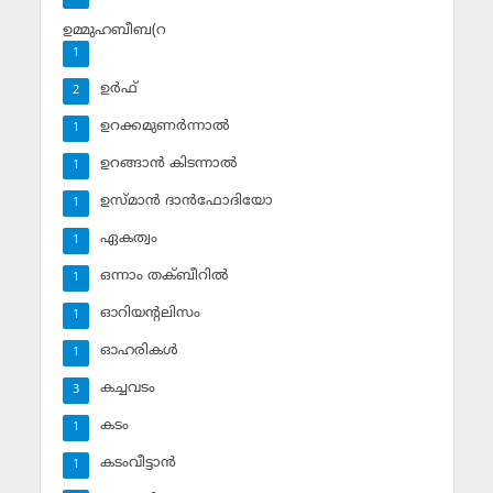
ഉമ്മുഹബീബ(റ
1
ഉര്‍ഫ്
2
ഉറക്കമുണര്‍ന്നാല്‍
1
ഉറങ്ങാന്‍ കിടന്നാല്‍
1
ഉസ്മാന്‍ ദാന്‍ഫോദിയോ
1
ഏകത്വം
1
ഒന്നാം തക്ബീറില്‍
1
ഓറിയന്റലിസം
1
ഓഹരികള്‍
1
കച്ചവടം
3
കടം
1
കടംവീട്ടാന്‍
1