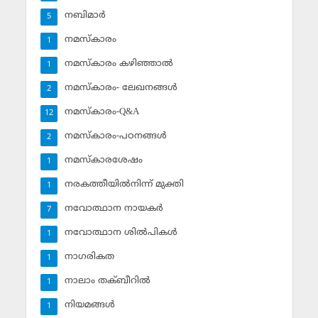
നബിമാര്‍
5
നമസ്‌കാരം
1
നമസ്‌കാരം കഴിഞ്ഞാല്‍
1
നമസ്‌കാരം- ലേഖനങ്ങള്‍
2
നമസ്‌കാരം-Q&A
12
നമസ്‌കാരം-പഠനങ്ങള്‍
2
നമസ്‌കാരശേഷം
1
നരകത്തീയില്‍നിന്ന് മുക്തി
1
നവോത്ഥാന നായകര്‍
7
നവോത്ഥാന ശില്‍പികള്‍
1
നാഗരികത
1
നാലാം തക്ബീറില്‍
1
നിയമങ്ങള്‍
1