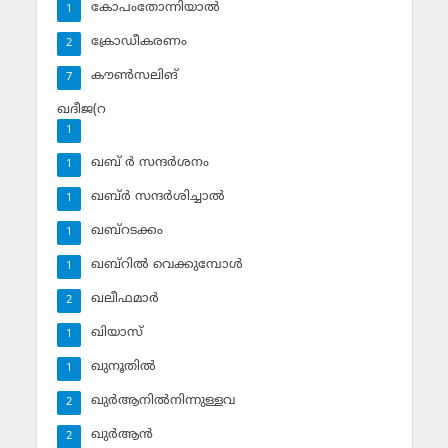
കോപംതോന്നിയാല്‍
1
ക്രോഡീകരണം
2
കൗണ്‍സലിങ്‌
7
ഖദീജ(റ
1
ഖബ് ര്‍ സന്ദര്‍ശനം
1
ഖബ്ര്‍ സന്ദര്‍ശിച്ചാല്‍
1
ഖബ്‌റടക്കം
1
ഖബ്‌റില്‍ വെക്കുമ്പോള്‍
1
ഖലീഫമാര്‍
2
ഖിയാസ്
1
ഖുനൂതില്‍
1
ഖുര്‍ആനില്‍നിന്നുള്ളവ
2
ഖുര്‍ആന്‍
2