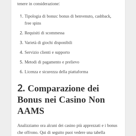
tenere in considerazione:
Tipologia di bonus: bonus di benvenuto, cashback,
free spins
Requisiti di scommessa
Varietà di giochi disponibili
Servizio clienti e supporto
Metodi di pagamento e prelievo
Licenza e sicurezza della piattaforma
2. Comparazione dei
Bonus nei Casino Non
AAMS
Analizziamo ora alcuni dei casino più apprezzati e i bonus
che offrono. Qui di seguito puoi vedere una tabella