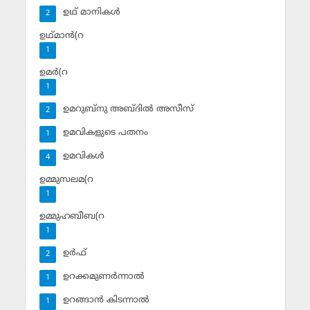
ഉഥ് മാനികള്‍
2
ഉഥ്മാന്‍(റ
1
ഉമര്‍(റ
1
ഉമറുബ്‌നു അബ്ദില്‍ അസീസ്‌
2
ഉമവികളുടെ പതനം
1
ഉമവികള്‍
4
ഉമ്മുസലമ(റ
1
ഉമ്മുഹബീബ(റ
1
ഉര്‍ഫ്
2
ഉറക്കമുണര്‍ന്നാല്‍
1
ഉറങ്ങാന്‍ കിടന്നാല്‍
1