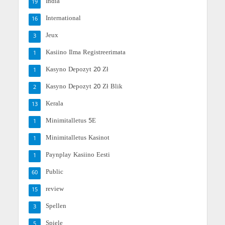
India
19
International
16
Jeux
3
Kasiino Ilma Registreerimata
1
Kasyno Depozyt 20 Zł
1
Kasyno Depozyt 20 Zł Blik
2
Kerala
13
Minimitalletus 5E
1
Minimitalletus Kasinot
1
Paynplay Kasiino Eesti
1
Public
60
review
15
Spellen
3
Spiele
5