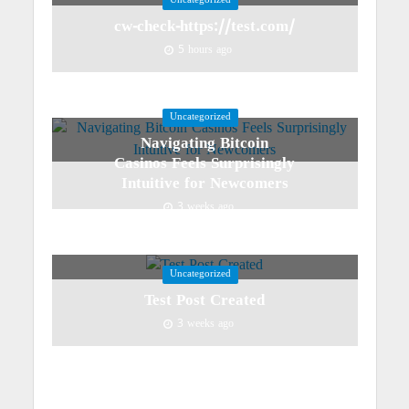
Uncategorized
cw-check-https://test.com/
5 hours ago
Uncategorized
Navigating Bitcoin
Casinos Feels Surprisingly
Intuitive for Newcomers
3 weeks ago
Uncategorized
Test Post Created
3 weeks ago