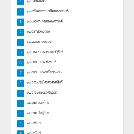
പ്രചാരണം
1
പ്രതിജ്ഞാനിയമങ്ങള്‍
1
പ്രധാന ഘടകങ്ങള്‍
3
പ്രബോധനം
2
പ്രമാണങ്ങള്‍
1
പ്രവാചകന്മാര്‍-Q&A
3
പ്രവാചകന്‍മാര്‍
23
പ്രവാചകസ്‌നേഹം
7
പ്രായശ്ചിത്തത്തിന്
1
പ്രാരംഭപ്രാര്‍ഥന
1
ഫലസ്ത്വീൻ
1
ഫലസ്ത്വീൻ
1
ഫാമിലി
1
ഫിഖ്ഹ്
8