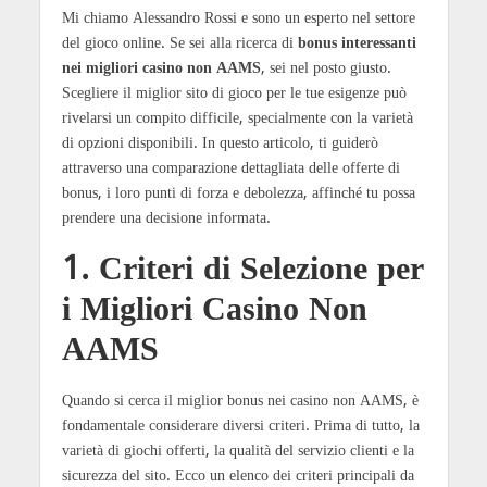
Mi chiamo Alessandro Rossi e sono un esperto nel settore
del gioco online. Se sei alla ricerca di
bonus interessanti
nei migliori casino non AAMS
, sei nel posto giusto.
Scegliere il miglior sito di gioco per le tue esigenze può
rivelarsi un compito difficile, specialmente con la varietà
di opzioni disponibili. In questo articolo, ti guiderò
attraverso una comparazione dettagliata delle offerte di
bonus, i loro punti di forza e debolezza, affinché tu possa
prendere una decisione informata.
1. Criteri di Selezione per
i Migliori Casino Non
AAMS
Quando si cerca il miglior bonus nei casino non AAMS, è
fondamentale considerare diversi criteri. Prima di tutto, la
varietà di giochi offerti, la qualità del servizio clienti e la
sicurezza del sito. Ecco un elenco dei criteri principali da