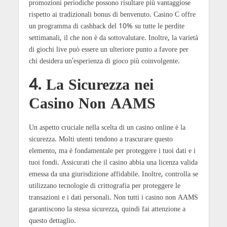
promozioni periodiche possono risultare più vantaggiose
rispetto ai tradizionali bonus di benvenuto. Casino C offre
un programma di cashback del 10% su tutte le perdite
settimanali, il che non è da sottovalutare. Inoltre, la varietà
di giochi live può essere un ulteriore punto a favore per
chi desidera un’esperienza di gioco più coinvolgente.
4. La Sicurezza nei
Casino Non AAMS
Un aspetto cruciale nella scelta di un casino online è la
sicurezza. Molti utenti tendono a trascurare questo
elemento, ma è fondamentale per proteggere i tuoi dati e i
tuoi fondi. Assicurati che il casino abbia una licenza valida
emessa da una giurisdizione affidabile. Inoltre, controlla se
utilizzano tecnologie di crittografia per proteggere le
transazioni e i dati personali. Non tutti i casino non AAMS
garantiscono la stessa sicurezza, quindi fai attenzione a
questo dettaglio.