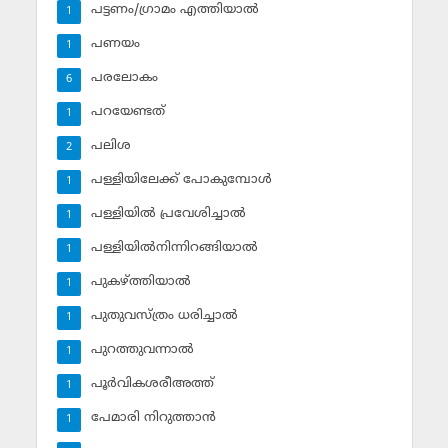
പട്ടണം/ഗ്രാമം എത്തിയാല്‍
1
പണയം
1
പരലോകം
6
പറയേണ്ടത്
1
പലിശ
2
പള്ളിയിലേക്ക് പോകുമ്പോള്‍
1
പള്ളിയില്‍ പ്രവേശിച്ചാല്‍
1
പള്ളിയില്‍നിന്നിറങ്ങിയാല്‍
1
പുകഴ്ത്തിയാല്‍
1
പുതുവസ്ത്രം ധരിച്ചാല്‍
1
പുറത്തുവന്നാല്‍
1
പൂര്‍വികശരീഅത്ത്
1
പേമാരി നിറുത്താന്‍
1