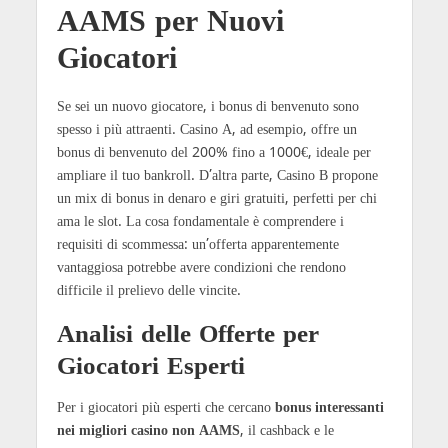
AAMS per Nuovi
Giocatori
Se sei un nuovo giocatore, i bonus di benvenuto sono
spesso i più attraenti. Casino A, ad esempio, offre un
bonus di benvenuto del 200% fino a 1000€, ideale per
ampliare il tuo bankroll. D’altra parte, Casino B propone
un mix di bonus in denaro e giri gratuiti, perfetti per chi
ama le slot. La cosa fondamentale è comprendere i
requisiti di scommessa: un’offerta apparentemente
vantaggiosa potrebbe avere condizioni che rendono
difficile il prelievo delle vincite.
Analisi delle Offerte per
Giocatori Esperti
Per i giocatori più esperti che cercano
bonus interessanti
nei migliori casino non AAMS
, il cashback e le