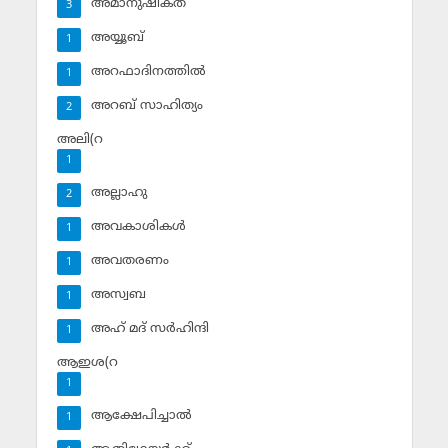
അമാനുഷികത
3
അയ്യൂബ്‌
1
അറഫാദിനത്തില്‍
1
അറബ് സാഹിത്യം
2
അലി(റ
1
അല്ലാഹു
2
അവകാശികള്‍
1
അവതരണം
1
അസ്വബ
1
അഹ് മദ് സര്‍ഹിന്ദി
1
ആഇശ(റ
1
ആക്ഷേപിച്ചാല്‍
1