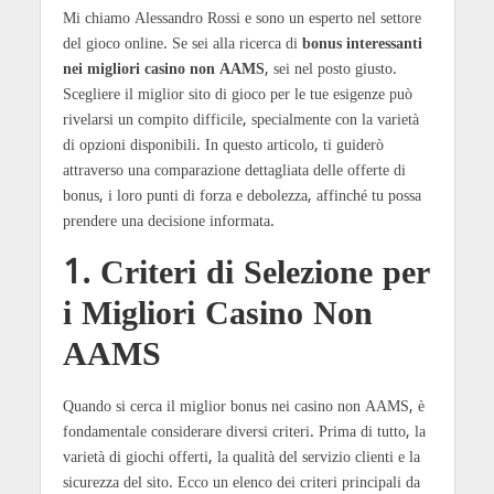
Mi chiamo Alessandro Rossi e sono un esperto nel settore
del gioco online. Se sei alla ricerca di
bonus interessanti
nei migliori casino non AAMS
, sei nel posto giusto.
Scegliere il miglior sito di gioco per le tue esigenze può
rivelarsi un compito difficile, specialmente con la varietà
di opzioni disponibili. In questo articolo, ti guiderò
attraverso una comparazione dettagliata delle offerte di
bonus, i loro punti di forza e debolezza, affinché tu possa
prendere una decisione informata.
1. Criteri di Selezione per
i Migliori Casino Non
AAMS
Quando si cerca il miglior bonus nei casino non AAMS, è
fondamentale considerare diversi criteri. Prima di tutto, la
varietà di giochi offerti, la qualità del servizio clienti e la
sicurezza del sito. Ecco un elenco dei criteri principali da