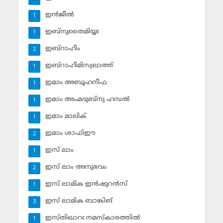
ഇന്‍ജീല്‍
1
ഇബ്‌നുതൈമിയ്യഃ
1
ഇബ്‌റാഹീം
2
ഇബ്‌റാഹീമിസ്വലാത്ത്
1
ഇമാം അബൂഹനീഫ
1
ഇമാം അഹ്മദുബ്‌നു ഹമ്പല്‍
1
ഇമാം മാലിക്
1
ഇമാം ശാഫിഈ
2
ഇസ് ലാം
1
ഇസ് ലാം അനുഭവം
2
ഇസ് ലാമിക ഇന്‍ഷുറന്‍സ്‌
1
ഇസ് ലാമിക ബാങ്കിങ്‌
3
ഇസ്തിഖാറഃ നമസ്‌കാരത്തില്‍
1