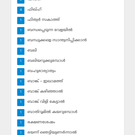
ഫിഖ്ഹ്‌
4
ഫിത്വര്‍ സകാത്ത്‌
1
ബന്ധപ്പെടുന്ന വേളയില്‍
1
ബന്ധുക്കളെ സാന്ത്വനിപ്പിക്കാന്‍
1
ബലി
1
ബലിയറുക്കുമ്പോള്‍
1
ബഹുഭാര്യാത്വം
1
ബാങ്ക് – ഇഖാമത്ത്
1
ബാങ്ക് കഴിഞ്ഞാല്‍
1
ബാങ്ക് വിളി കേട്ടാല്‍
1
ബാത്‌റൂമില്‍ കയറുമ്പോള്‍
1
ഭക്ഷണശേഷം
1
ഭയന്ന് ഞെട്ടിയുണര്‍ന്നാല്‍
1