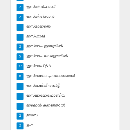
ഇസ്തിസ്ഹാബ്
2
ഇസ്തിഹ്‌സാന്‍
2
ഇസ്മാഈല്‍
1
ഇസ്ഹാഖ്‌
1
ഇസ്‌ലാം- ഇന്ത്യയില്‍
2
ഇസ്‌ലാം- കേരളത്തില്‍
5
ഇസ്‌ലാം-Q&A
37
ഇസ്‌ലാമിക പ്രസ്ഥാനങ്ങള്‍
8
ഇസ്‌ലാമിക് ആര്‍ട്ട്
1
ഇസ്‌ലാമോഫോബിയ
1
ഈമാന്‍ കുറഞ്ഞാല്‍
1
ഈസ
2
ഉംറ
2