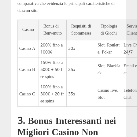
comparativa che evidenzia le principali caratteristiche di
ciascun sito.
Bonus di
Requisiti di
Tipologia
Servi
Casino
Benvenuto
Scommessa
di Giochi
Client
200% fino a
Slot, Roulett
Live Ch
Casino A
30x
1000€
e, Poker
24/7
150% fino a
Slot, BlackJa
Email 
Casino B
500€ + 50 fr
25x
ck
at
ee spins
100% fino a
Casino live,
Telefon
Casino C
300€ + 20 fr
35x
Slot
Chat
ee spins
3. Bonus Interessanti nei
Migliori Casino Non