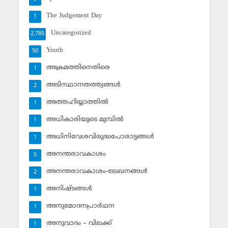
The Judgement Day
1
Uncategorized
2,785
Youth
50
അക്രമത്തിനെതിരെ
1
അടിസ്ഥാനതത്ത്വങ്ങള്‍
2
അത്തഹിയ്യാത്തില്‍
1
അധികാരിയുടെ മുമ്പില്‍
1
അധിനിവേശവിരുദ്ധപോരാട്ടങ്ങള്‍
1
അനന്തരാവകാശം
5
അനന്തരാവകാശം-ലേഖനങ്ങള്‍
2
അനിഷ്ടങ്ങള്‍
1
അനുമോദനപ്രാര്‍ഥന
1
അനുവാദം – വിലക്ക്‌
1