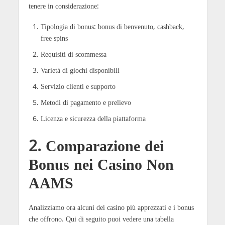
tenere in considerazione:
Tipologia di bonus: bonus di benvenuto, cashback,
free spins
Requisiti di scommessa
Varietà di giochi disponibili
Servizio clienti e supporto
Metodi di pagamento e prelievo
Licenza e sicurezza della piattaforma
2. Comparazione dei
Bonus nei Casino Non
AAMS
Analizziamo ora alcuni dei casino più apprezzati e i bonus
che offrono. Qui di seguito puoi vedere una tabella