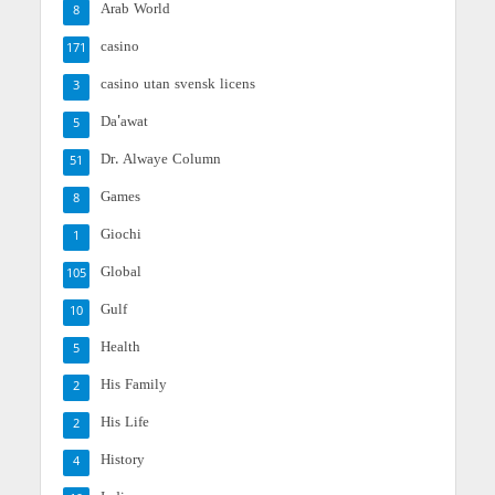
Arab World
8
casino
171
casino utan svensk licens
3
Da'awat
5
Dr. Alwaye Column
51
Games
8
Giochi
1
Global
105
Gulf
10
Health
5
His Family
2
His Life
2
History
4