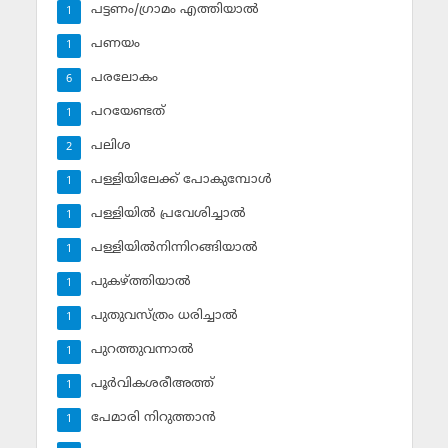
പട്ടണം/ഗ്രാമം എത്തിയാല്‍
1
പണയം
1
പരലോകം
6
പറയേണ്ടത്
1
പലിശ
2
പള്ളിയിലേക്ക് പോകുമ്പോള്‍
1
പള്ളിയില്‍ പ്രവേശിച്ചാല്‍
1
പള്ളിയില്‍നിന്നിറങ്ങിയാല്‍
1
പുകഴ്ത്തിയാല്‍
1
പുതുവസ്ത്രം ധരിച്ചാല്‍
1
പുറത്തുവന്നാല്‍
1
പൂര്‍വികശരീഅത്ത്
1
പേമാരി നിറുത്താന്‍
1