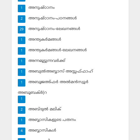
അനുഷ്ഠാനം
1
അനുഷ്ഠാനം-പഠനങ്ങള്‍
2
അനുഷ്ഠാനം-ലേഖനങ്ങള്‍
29
അന്ത്യകര്‍മങ്ങള്‍
1
അന്ത്യകര്‍മങ്ങള്‍-ലേഖനങ്ങള്‍
1
അന്നമൂട്ടുന്നവര്‍ക്ക്
1
അബുല്‍അബ്ബാസ് അസ്സഫ്ഫാഹ്‌
1
അബൂജഅ്ഫര്‍ അല്‍മന്‍സ്വൂര്‍
1
അബൂബക്ര്‍(റ
1
അബ്ദുല്‍ മലിക്‌
2
അബ്ബാസികളുടെ പതനം
1
അബ്ബാസികള്‍
4