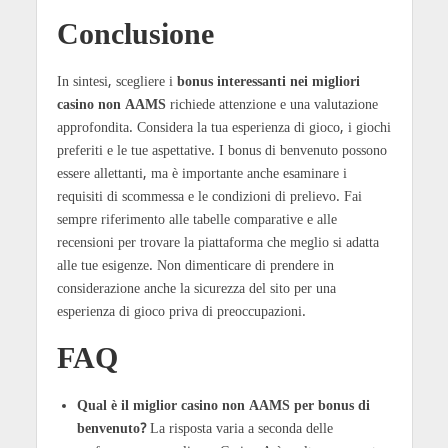
Conclusione
In sintesi, scegliere i
bonus interessanti nei migliori
casino non AAMS
richiede attenzione e una valutazione
approfondita. Considera la tua esperienza di gioco, i giochi
preferiti e le tue aspettative. I bonus di benvenuto possono
essere allettanti, ma è importante anche esaminare i
requisiti di scommessa e le condizioni di prelievo. Fai
sempre riferimento alle tabelle comparative e alle
recensioni per trovare la piattaforma che meglio si adatta
alle tue esigenze. Non dimenticare di prendere in
considerazione anche la sicurezza del sito per una
esperienza di gioco priva di preoccupazioni.
FAQ
Qual è il miglior casino non AAMS per bonus di
benvenuto?
La risposta varia a seconda delle