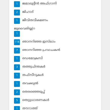
ജമാലുദ്ദീന്‍ അഫ്ഗാനി
1
ജിഹാദ്‌
2
ജീവിതവീക്ഷണം
1
ജുവൈരിയ്യ(റ
1
ഞാനറിഞ്ഞ ഇസ്‌ലാം
118
ഞാനറിഞ്ഞ പ്രവാചകന്‍
7
ഡെമോക്രസി
1
തത്ത്വചിന്തകര്‍
3
തഫ്‌സീറുകള്‍
1
തവക്കുല്‍
1
തെരഞ്ഞെടുപ്പ്
2
തെറ്റുധാരണകള്‍
5
തൗറാത്ത്
1