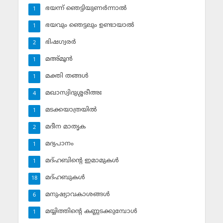
ഭയന്ന് ഞെട്ടിയുണര്‍ന്നാല്‍
1
ഭയവും ഞെട്ടലും ഉണ്ടായാല്‍
1
ഭിഷഗ്വരര്‍
2
മഅ്മൂന്‍
1
മക്തി തങ്ങള്‍
1
മഖാസ്വിദുശ്ശരീഅഃ
4
മടക്കയാത്രയില്‍
1
മദീന മാതൃക
2
മദ്യപാനം
1
മദ്ഹബിന്റെ ഇമാമുകള്‍
1
മദ്ഹബുകള്‍
18
മനുഷ്യാവകാശങ്ങള്‍
6
മയ്യിത്തിന്റെ കണ്ണടക്കുമ്പോള്‍
1