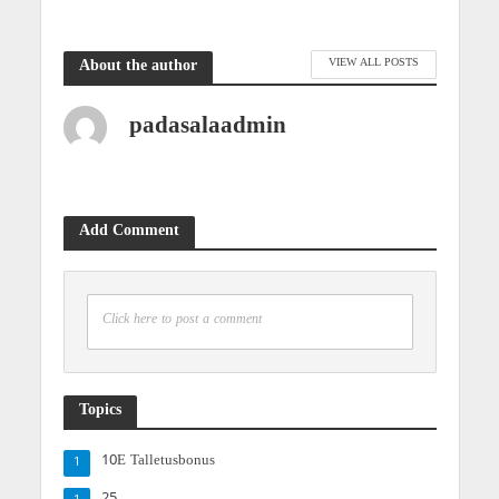
VIEW ALL POSTS
About the author
padasalaadmin
Add Comment
Click here to post a comment
Topics
10E Talletusbonus
1
25