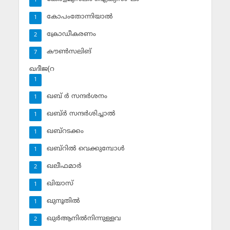
1
കോപംതോന്നിയാല്‍
1
ക്രോഡീകരണം
2
കൗണ്‍സലിങ്‌
7
ഖദീജ(റ
1
ഖബ് ര്‍ സന്ദര്‍ശനം
1
ഖബ്ര്‍ സന്ദര്‍ശിച്ചാല്‍
1
ഖബ്‌റടക്കം
1
ഖബ്‌റില്‍ വെക്കുമ്പോള്‍
1
ഖലീഫമാര്‍
2
ഖിയാസ്
1
ഖുനൂതില്‍
1
ഖുര്‍ആനില്‍നിന്നുള്ളവ
2