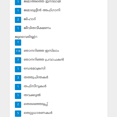
ജമാഅത്തെ ഇസ്‌ലാമി
1
ജമാലുദ്ദീന്‍ അഫ്ഗാനി
1
ജിഹാദ്‌
2
ജീവിതവീക്ഷണം
1
ജുവൈരിയ്യ(റ
1
ഞാനറിഞ്ഞ ഇസ്‌ലാം
118
ഞാനറിഞ്ഞ പ്രവാചകന്‍
7
ഡെമോക്രസി
1
തത്ത്വചിന്തകര്‍
3
തഫ്‌സീറുകള്‍
1
തവക്കുല്‍
1
തെരഞ്ഞെടുപ്പ്
2
തെറ്റുധാരണകള്‍
5