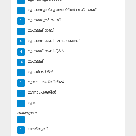
1
മുഹമ്മദുബ്‌നു അബ്ദില്‍ വഹ്ഹാബ്
1
മുഹമ്മദുല്‍ മഹ്ദി
1
മുഹമ്മദ് നബി
1
മുഹമ്മദ് നബി- ലേഖനങ്ങള്‍
6
മുഹമ്മദ് നബി-Q&A
4
മുഹമ്മദ്‌
16
മുഹര്‍റം-Q&A
1
മൂന്നാം തക്ബീറില്‍
1
മൂന്നാംപത്തില്‍
1
മൂസ
1
മൈമൂന(റ
1
യഅ്ഖൂബ്‌
1