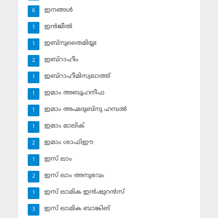
ഇനങ്ങള്‍
6
ഇന്‍ജീല്‍
1
ഇബ്‌നുതൈമിയ്യഃ
1
ഇബ്‌റാഹീം
2
ഇബ്‌റാഹീമിസ്വലാത്ത്
1
ഇമാം അബൂഹനീഫ
1
ഇമാം അഹ്മദുബ്‌നു ഹമ്പല്‍
1
ഇമാം മാലിക്
1
ഇമാം ശാഫിഈ
2
ഇസ് ലാം
1
ഇസ് ലാം അനുഭവം
2
ഇസ് ലാമിക ഇന്‍ഷുറന്‍സ്‌
1
ഇസ് ലാമിക ബാങ്കിങ്‌
3