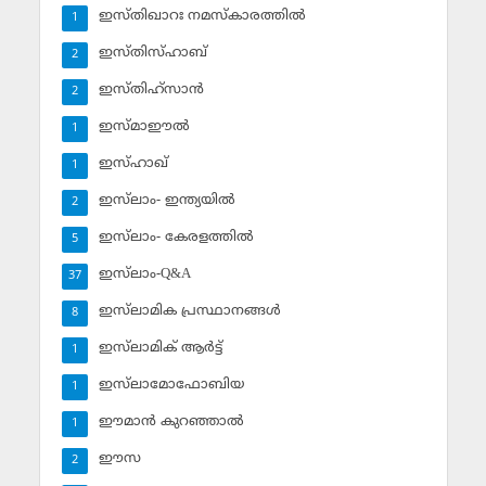
ഇസ്തിഖാറഃ നമസ്‌കാരത്തില്‍
1
ഇസ്തിസ്ഹാബ്
2
ഇസ്തിഹ്‌സാന്‍
2
ഇസ്മാഈല്‍
1
ഇസ്ഹാഖ്‌
1
ഇസ്‌ലാം- ഇന്ത്യയില്‍
2
ഇസ്‌ലാം- കേരളത്തില്‍
5
ഇസ്‌ലാം-Q&A
37
ഇസ്‌ലാമിക പ്രസ്ഥാനങ്ങള്‍
8
ഇസ്‌ലാമിക് ആര്‍ട്ട്
1
ഇസ്‌ലാമോഫോബിയ
1
ഈമാന്‍ കുറഞ്ഞാല്‍
1
ഈസ
2