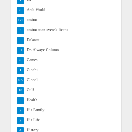
1
Arab World
8
casino
171
casino utan svensk licens
3
Da'awat
5
Dr. Alwaye Column
51
Games
8
Giochi
1
Global
105
Gulf
10
Health
5
His Family
2
His Life
2
History
4