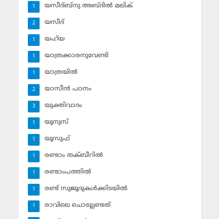
യസീദ്ബ്‌നു അബ്ദില്‍ മലിക്‌
1
യസീദ്‌
2
യഹ്‌യ
1
യാത്രക്കാരനുവേണ്ടി
1
യാത്രയില്‍
1
യാസീന്‍ പഠനം
2
യുക്തിവാദം
3
യൂനുസ്‌
1
യൂസുഫ്‌
1
രണ്ടാം തക്ബീറില്‍
1
രണ്ടാംപത്തില്‍
1
രണ്ട് സുജൂദുകള്‍ക്കിടയില്‍
1
രാവിലെ ചൊല്ലേണ്ടത്
1