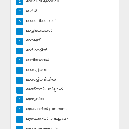
മസ്‌ലഹഃ മുര്‍സലഃ
2
മഹ് ര്‍
2
മാതാപിതാക്കള്‍
5
മാപ്പിളകലകള്‍
1
മാര്യേജ്
4
മാര്‍ക്കറ്റില്‍
1
മാലിന്യങ്ങള്‍
1
മാസപ്പിറവി
1
മാസപ്പിറവിയില്‍
1
മുഅ്തസിം ബില്ലാഹ്
1
മുആവിയ
1
മുജാഹിദീന്‍ പ്രസ്ഥാനം
1
മുതവക്കില്‍ അലല്ലാഹ്
1
മുന്നൊരുക്കങ്ങള്‍