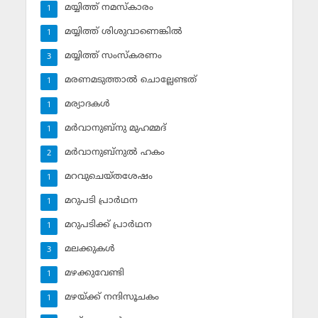
മയ്യിത്ത് നമസ്‌കാരം
1
മയ്യിത്ത് ശിശുവാണെങ്കില്‍
1
മയ്യിത്ത് സംസ്‌കരണം
3
മരണമടുത്താല്‍ ചൊല്ലേണ്ടത്
1
മര്യാദകള്‍
1
മര്‍വാനുബ്‌നു മുഹമ്മദ്
1
മര്‍വാനുബ്‌നുല്‍ ഹകം
2
മറവുചെയ്തശേഷം
1
മറുപടി പ്രാര്‍ഥന
1
മറുപടിക്ക് പ്രാര്‍ഥന
1
മലക്കുകള്‍
3
മഴക്കുവേണ്ടി
1
മഴയ്ക്ക് നന്ദിസൂചകം
1