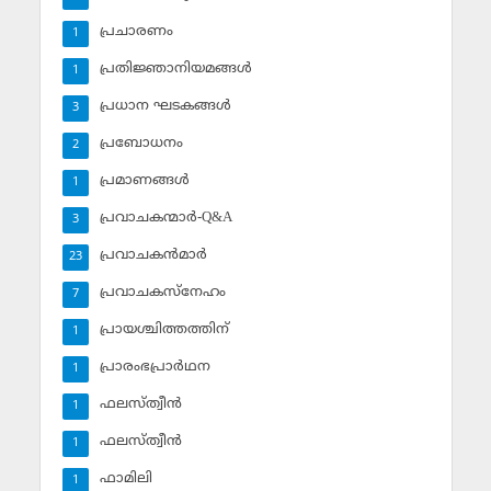
പ്രചാരണം
1
പ്രതിജ്ഞാനിയമങ്ങള്‍
1
പ്രധാന ഘടകങ്ങള്‍
3
പ്രബോധനം
2
പ്രമാണങ്ങള്‍
1
പ്രവാചകന്മാര്‍-Q&A
3
പ്രവാചകന്‍മാര്‍
23
പ്രവാചകസ്‌നേഹം
7
പ്രായശ്ചിത്തത്തിന്
1
പ്രാരംഭപ്രാര്‍ഥന
1
ഫലസ്ത്വീൻ
1
ഫലസ്ത്വീൻ
1
ഫാമിലി
1