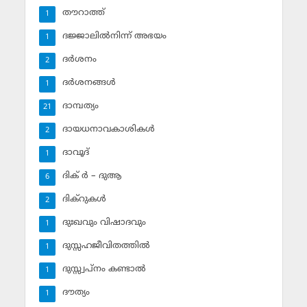
തൗറാത്ത്
1
ദജ്ജാലില്‍നിന്ന് അഭയം
1
ദര്‍ശനം
2
ദര്‍ശനങ്ങള്‍
1
ദാമ്പത്യം
21
ദായധനാവകാശികള്‍
2
ദാവൂദ്‌
1
ദിക് ര്‍ – ദുആ
6
ദിക്‌റുകള്‍
2
ദുഃഖവും വിഷാദവും
1
ദുസ്സഹജീവിതത്തില്‍
1
ദുസ്സ്വപ്‌നം കണ്ടാല്‍
1
ദൗത്യം
1