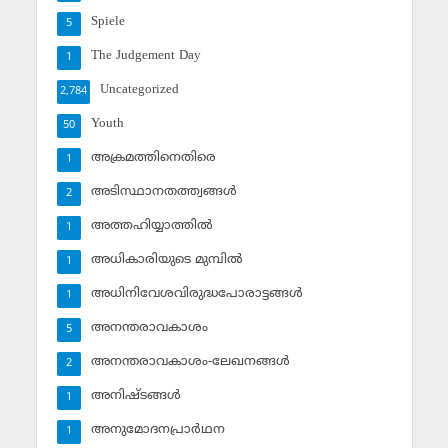
Spiele
5
The Judgement Day
1
Uncategorized
2,784
Youth
50
അക്രമത്തിനെതിരെ
1
അടിസ്ഥാനതത്ത്വങ്ങള്‍
2
അത്തഹിയ്യാത്തില്‍
1
അധികാരിയുടെ മുമ്പില്‍
1
അധിനിവേശവിരുദ്ധപോരാട്ടങ്ങള്‍
1
അനന്തരാവകാശം
5
അനന്തരാവകാശം-ലേഖനങ്ങള്‍
2
അനിഷ്ടങ്ങള്‍
1
അനുമോദനപ്രാര്‍ഥന
1