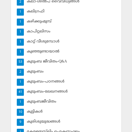
കലാ-ശില്‍പ വൈവിധ്യങ്ങള്‍
2
കലിഗ്രഫി
1
കഴിക്കുംമുമ്പ്
1
കാപിറ്റലിസം
1
കാറ്റ് വീശുമ്പോള്‍
1
കുഞ്ഞുണ്ടായാല്‍
1
കുടുംബ ജീവിതം-Q&A
53
കുടുംബം
2
കുടുംബം-പഠനങ്ങള്‍
1
കുടുംബം-ലേഖനങ്ങള്‍
41
കുടുംബജീവിതം
1
കുട്ടികള്‍
10
കുരിശുയുദ്ധങ്ങള്‍
9
കേരളമുസ്‌ലിം ഐക്യസംഘം