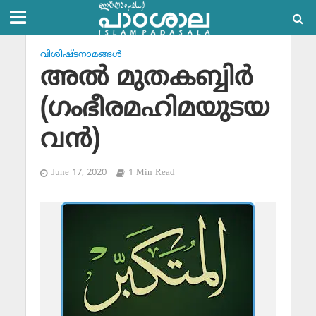
വിശിഷ്ടനാമങ്ങള്‍
അല്‍ മുതകബ്ബിര്‍
(ഗംഭീരമഹിമയുടയ
വന്‍)
June 17, 2020
1 Min Read