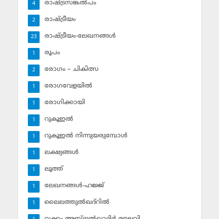
രാഷ്ട്രസങ്കല്‍പം
4
രാഷ്ട്രീയം
2
രാഷ്ട്രീയം-ലേഖനങ്ങള്‍
23
രൂപം
1
രോഗം – ചികിത്സ
2
രോഗവേളയില്‍
1
രോഗിക്കായി
1
റുകൂഇല്‍
1
റുകൂഇല്‍ നിന്നുയരുമ്പോള്‍
1
ലക്ഷ്യങ്ങള്‍
1
ലൂത്ത്‌
1
ലേഖനങ്ങള്‍-ഹജ്ജ്‌
1
ലൈലത്തുല്‍ഖദ്‌റില്‍
1
വക്കം അബ്ദുല്‍ഖാദിര്‍ മൗലവി