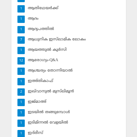
ആതിഥേയര്‍ക്ക്
1
ആദം
1
ആദ്യപത്തില്‍
1
ആധുനിക ഇസ്‌ലാമിക ലോകം
7
ആയത്തുല്‍ കുര്‍സി
1
ആരോഗ്യം-Q&A
12
ആശ്ചര്യം തോന്നിയാല്‍
1
ഇഅ്തികാഫ്‌
1
ഇഖ്‌വാനുല്‍ മുസ്‌ലിമൂന്‍
2
ഇജ്മാഅ്
1
ഇടയില്‍ തങ്ങുമ്പോള്‍
1
ഇടിമിന്നല്‍ വേളയില്‍
1
ഇദ്‌രീസ്‌
1