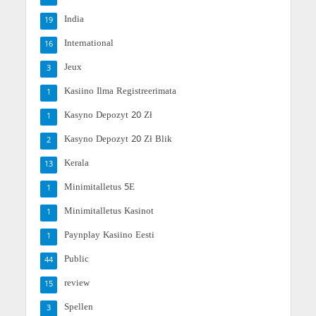
India
19
International
16
Jeux
3
Kasiino Ilma Registreerimata
1
Kasyno Depozyt 20 Zł
1
Kasyno Depozyt 20 Zł Blik
2
Kerala
13
Minimitalletus 5E
1
Minimitalletus Kasinot
1
Paynplay Kasiino Eesti
1
Public
44
review
15
Spellen
3