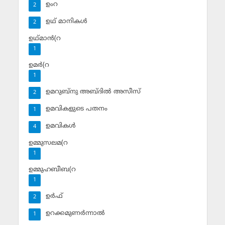
ഉംറ
2
ഉഥ് മാനികള്‍
2
ഉഥ്മാന്‍(റ
1
ഉമര്‍(റ
1
ഉമറുബ്‌നു അബ്ദില്‍ അസീസ്‌
2
ഉമവികളുടെ പതനം
1
ഉമവികള്‍
4
ഉമ്മുസലമ(റ
1
ഉമ്മുഹബീബ(റ
1
ഉര്‍ഫ്
2
ഉറക്കമുണര്‍ന്നാല്‍
1