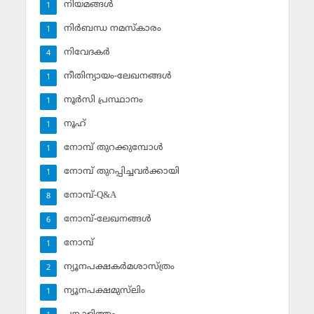
നിയമങ്ങള്‍
1
നിര്‍ബന്ധ നമസ്‌കാരം
1
നിവേദകര്‍
4
നീതിന്യായം-ലേഖനങ്ങള്‍
1
നൂര്‍സി പ്രസ്ഥാനം
1
നൂഹ്‌
1
നോമ്പ് തുറക്കുമ്പോള്‍
1
നോമ്പ് തുറപ്പിച്ചവര്‍ക്കായി
1
നോമ്പ്-Q&A
8
നോമ്പ്-ലേഖനങ്ങള്‍
6
നോമ്പ്‌
1
ന്യൂനപക്ഷകര്‍മശാസ്ത്രം
2
ന്യൂനപക്ഷമുസ്‌ലിം
1