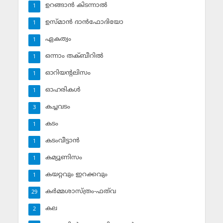
ഉറങ്ങാന്‍ കിടന്നാല്‍
1
ഉസ്മാന്‍ ദാന്‍ഫോദിയോ
1
ഏകത്വം
1
ഒന്നാം തക്ബീറില്‍
1
ഓറിയന്റലിസം
1
ഓഹരികള്‍
1
കച്ചവടം
3
കടം
1
കടംവീട്ടാന്‍
1
കമ്യൂണിസം
1
കയറ്റവും ഇറക്കവും
1
കര്‍മ്മശാസ്ത്രം-ഫത്‌വ
29
കല
2