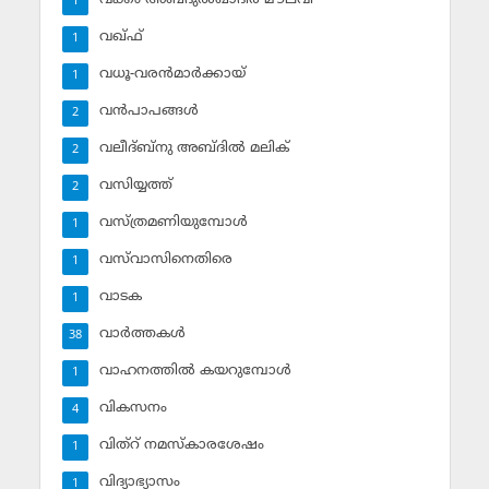
1
വഖ്ഫ്
1
വധൂ-വരന്‍മാര്‍ക്കായ്
1
വന്‍പാപങ്ങള്‍
2
വലീദ്ബ്‌നു അബ്ദില്‍ മലിക്‌
2
വസിയ്യത്ത്‌
2
വസ്ത്രമണിയുമ്പോള്‍
1
വസ്‌വാസിനെതിരെ
1
വാടക
1
വാര്‍ത്തകള്‍
38
വാഹനത്തില്‍ കയറുമ്പോള്‍
1
വികസനം
4
വിത്‌റ് നമസ്‌കാരശേഷം
1
വിദ്യാഭ്യാസം
1