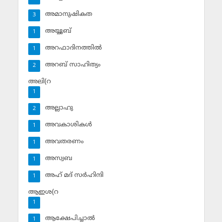
അമാനുഷികത
3
അയ്യൂബ്‌
1
അറഫാദിനത്തില്‍
1
അറബ് സാഹിത്യം
2
അലി(റ
1
അല്ലാഹു
2
അവകാശികള്‍
1
അവതരണം
1
അസ്വബ
1
അഹ് മദ് സര്‍ഹിന്ദി
1
ആഇശ(റ
1
ആക്ഷേപിച്ചാല്‍
1