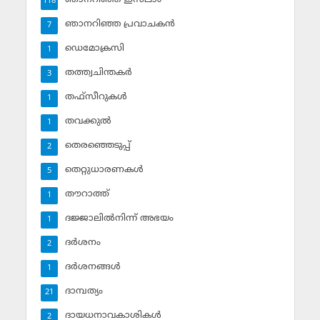
118
ഞാനറിഞ്ഞ പ്രവാചകന്‍
7
ഡെമോക്രസി
1
തത്ത്വചിന്തകര്‍
3
തഫ്‌സീറുകള്‍
1
തവക്കുല്‍
1
തെരഞ്ഞെടുപ്പ്
2
തെറ്റുധാരണകള്‍
5
തൗറാത്ത്
1
ദജ്ജാലില്‍നിന്ന് അഭയം
1
ദര്‍ശനം
2
ദര്‍ശനങ്ങള്‍
1
ദാമ്പത്യം
21
ദായധനാവകാശികള്‍
2