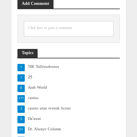
Add Comment
Click here to post a comment
Topics
10E Talletusbonus
1
25
1
Arab World
8
casino
171
casino utan svensk licens
3
Da'awat
5
Dr. Alwaye Column
51