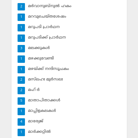
മര്‍വാനുബ്‌നുല്‍ ഹകം
2
മറവുചെയ്തശേഷം
1
മറുപടി പ്രാര്‍ഥന
1
മറുപടിക്ക് പ്രാര്‍ഥന
1
മലക്കുകള്‍
3
മഴക്കുവേണ്ടി
1
മഴയ്ക്ക് നന്ദിസൂചകം
1
മസ്‌ലഹഃ മുര്‍സലഃ
2
മഹ് ര്‍
2
മാതാപിതാക്കള്‍
5
മാപ്പിളകലകള്‍
1
മാര്യേജ്
4
മാര്‍ക്കറ്റില്‍
1