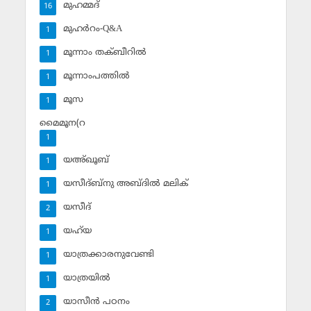
മുഹമ്മദ്‌
16
മുഹര്‍റം-Q&A
1
മൂന്നാം തക്ബീറില്‍
1
മൂന്നാംപത്തില്‍
1
മൂസ
1
മൈമൂന(റ
1
യഅ്ഖൂബ്‌
1
യസീദ്ബ്‌നു അബ്ദില്‍ മലിക്‌
1
യസീദ്‌
2
യഹ്‌യ
1
യാത്രക്കാരനുവേണ്ടി
1
യാത്രയില്‍
1
യാസീന്‍ പഠനം
2