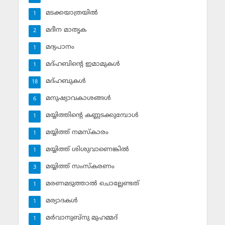
മടക്കയാത്രയില്‍
1
മദീന മാതൃക
2
മദ്യപാനം
1
മദ്ഹബിന്റെ ഇമാമുകള്‍
1
മദ്ഹബുകള്‍
18
മനുഷ്യാവകാശങ്ങള്‍
6
മയ്യിത്തിന്റെ കണ്ണടക്കുമ്പോള്‍
1
മയ്യിത്ത് നമസ്‌കാരം
1
മയ്യിത്ത് ശിശുവാണെങ്കില്‍
1
മയ്യിത്ത് സംസ്‌കരണം
3
മരണമടുത്താല്‍ ചൊല്ലേണ്ടത്
1
മര്യാദകള്‍
1
മര്‍വാനുബ്‌നു മുഹമ്മദ്
1