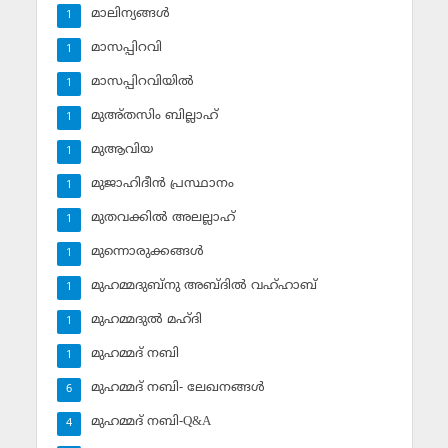
മാലിന്യങ്ങള്‍
1
മാസപ്പിറവി
1
മാസപ്പിറവിയില്‍
1
മുഅ്തസിം ബില്ലാഹ്
1
മുആവിയ
1
മുജാഹിദീന്‍ പ്രസ്ഥാനം
1
മുതവക്കില്‍ അലല്ലാഹ്
1
മുന്നൊരുക്കങ്ങള്‍
1
മുഹമ്മദുബ്‌നു അബ്ദില്‍ വഹ്ഹാബ്
1
മുഹമ്മദുല്‍ മഹ്ദി
1
മുഹമ്മദ് നബി
1
മുഹമ്മദ് നബി- ലേഖനങ്ങള്‍
6
മുഹമ്മദ് നബി-Q&A
4