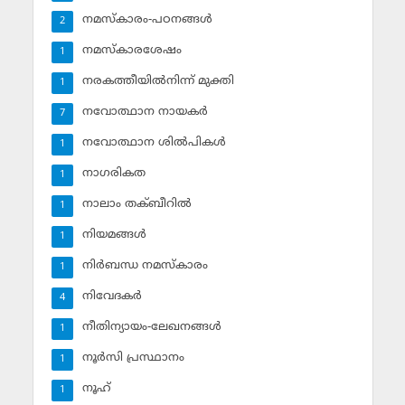
നമസ്‌കാരം-പഠനങ്ങള്‍
2
നമസ്‌കാരശേഷം
1
നരകത്തീയില്‍നിന്ന് മുക്തി
1
നവോത്ഥാന നായകര്‍
7
നവോത്ഥാന ശില്‍പികള്‍
1
നാഗരികത
1
നാലാം തക്ബീറില്‍
1
നിയമങ്ങള്‍
1
നിര്‍ബന്ധ നമസ്‌കാരം
1
നിവേദകര്‍
4
നീതിന്യായം-ലേഖനങ്ങള്‍
1
നൂര്‍സി പ്രസ്ഥാനം
1
നൂഹ്‌
1