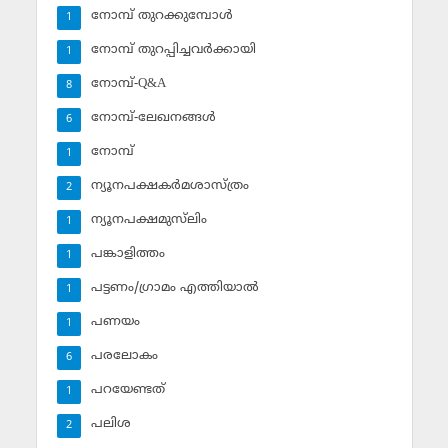
നോമ്പ് തുറക്കുമ്പോള്‍
1
നോമ്പ് തുറപ്പിച്ചവര്‍ക്കായി
1
നോമ്പ്-Q&A
8
നോമ്പ്-ലേഖനങ്ങള്‍
6
നോമ്പ്‌
1
ന്യൂനപക്ഷകര്‍മശാസ്ത്രം
2
ന്യൂനപക്ഷമുസ്‌ലിം
1
പങ്കാളിത്തം
1
പട്ടണം/ഗ്രാമം എത്തിയാല്‍
1
പണയം
1
പരലോകം
6
പറയേണ്ടത്
1
പലിശ
2