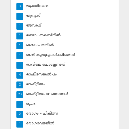
യുക്തിവാദം
3
യൂനുസ്‌
1
യൂസുഫ്‌
1
രണ്ടാം തക്ബീറില്‍
1
രണ്ടാംപത്തില്‍
1
രണ്ട് സുജൂദുകള്‍ക്കിടയില്‍
1
രാവിലെ ചൊല്ലേണ്ടത്
1
രാഷ്ട്രസങ്കല്‍പം
4
രാഷ്ട്രീയം
2
രാഷ്ട്രീയം-ലേഖനങ്ങള്‍
23
രൂപം
1
രോഗം – ചികിത്സ
2
രോഗവേളയില്‍
1