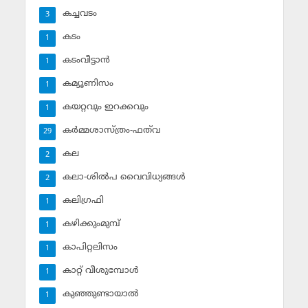
കച്ചവടം
3
കടം
1
കടംവീട്ടാന്‍
1
കമ്യൂണിസം
1
കയറ്റവും ഇറക്കവും
1
കര്‍മ്മശാസ്ത്രം-ഫത്‌വ
29
കല
2
കലാ-ശില്‍പ വൈവിധ്യങ്ങള്‍
2
കലിഗ്രഫി
1
കഴിക്കുംമുമ്പ്
1
കാപിറ്റലിസം
1
കാറ്റ് വീശുമ്പോള്‍
1
കുഞ്ഞുണ്ടായാല്‍
1