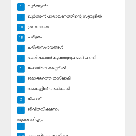
ഖുര്‍ആന്‍r
1
ഖുര്‍ആന്‍പാരായണത്തിന്റെ സുജൂദില്‍
1
ഗ്രന്ഥങ്ങള്‍
10
ചരിത്രം
18
ചരിത്രസംഭവങ്ങള്‍
1
ചാലിലകത്ത് കുഞ്ഞുമുഹമ്മദ് ഹാജി
1
ജംറയിലെ കല്ലേറില്‍
1
ജമാഅത്തെ ഇസ്‌ലാമി
1
ജമാലുദ്ദീന്‍ അഫ്ഗാനി
1
ജിഹാദ്‌
2
ജീവിതവീക്ഷണം
1
ജുവൈരിയ്യ(റ
1
ഞാനറിഞ്ഞ ഇസ്‌ലാം