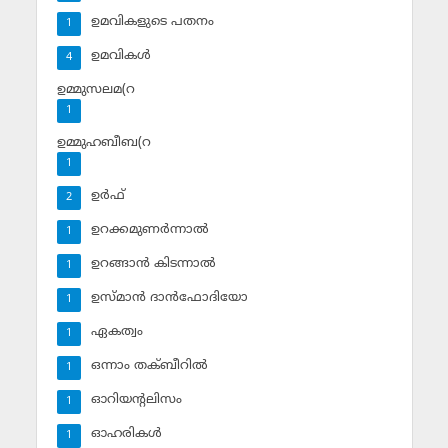
ഉമവികളുടെ പതനം
1
ഉമവികള്‍
4
ഉമ്മുസലമ(റ
1
ഉമ്മുഹബീബ(റ
1
ഉര്‍ഫ്
2
ഉറക്കമുണര്‍ന്നാല്‍
1
ഉറങ്ങാന്‍ കിടന്നാല്‍
1
ഉസ്മാന്‍ ദാന്‍ഫോദിയോ
1
ഏകത്വം
1
ഒന്നാം തക്ബീറില്‍
1
ഓറിയന്റലിസം
1
ഓഹരികള്‍
1