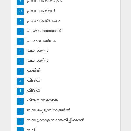
പ്രവാചകന്മാര്‍-Q&A
3
പ്രവാചകന്‍മാര്‍
23
പ്രവാചകസ്‌നേഹം
7
പ്രായശ്ചിത്തത്തിന്
1
പ്രാരംഭപ്രാര്‍ഥന
1
ഫലസ്ത്വീൻ
1
ഫലസ്ത്വീൻ
1
ഫാമിലി
1
ഫിഖ്ഹ്
8
ഫിഖ്ഹ്‌
4
ഫിത്വര്‍ സകാത്ത്‌
1
ബന്ധപ്പെടുന്ന വേളയില്‍
1
ബന്ധുക്കളെ സാന്ത്വനിപ്പിക്കാന്‍
1
ബലി
1