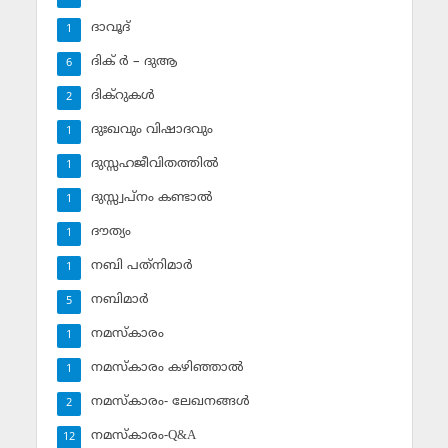
ദാവൂദ്‌
1
ദിക് ര്‍ – ദുആ
6
ദിക്‌റുകള്‍
2
ദുഃഖവും വിഷാദവും
1
ദുസ്സഹജീവിതത്തില്‍
1
ദുസ്സ്വപ്‌നം കണ്ടാല്‍
1
ദൗത്യം
1
നബി പത്‌നിമാര്‍
1
നബിമാര്‍
5
നമസ്‌കാരം
1
നമസ്‌കാരം കഴിഞ്ഞാല്‍
1
നമസ്‌കാരം- ലേഖനങ്ങള്‍
2
നമസ്‌കാരം-Q&A
12