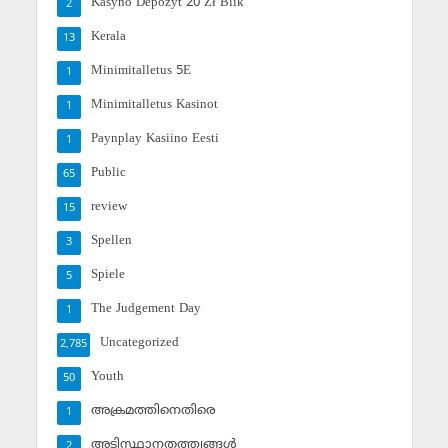
Kasyno Depozyt 20 Zł Blik
2
Kerala
13
Minimitalletus 5E
1
Minimitalletus Kasinot
1
Paynplay Kasiino Eesti
1
Public
65
review
15
Spellen
3
Spiele
5
The Judgement Day
1
Uncategorized
2,785
Youth
50
അക്രമത്തിനെതിരെ
1
അടിസ്ഥാനതത്ത്വങ്ങള്‍
2