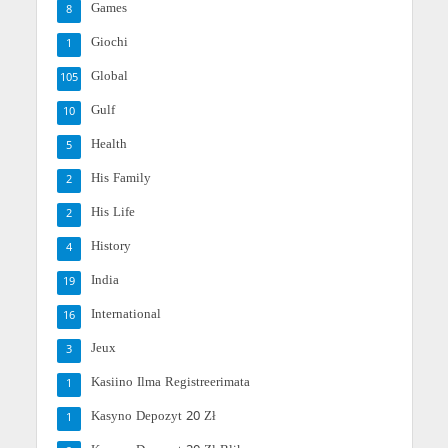
Games
8
Giochi
1
Global
105
Gulf
10
Health
5
His Family
2
His Life
2
History
4
India
19
International
16
Jeux
3
Kasiino Ilma Registreerimata
1
Kasyno Depozyt 20 Zł
1