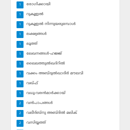
രോഗിക്കായി
1
റുകൂഇല്‍
1
റുകൂഇല്‍ നിന്നുയരുമ്പോള്‍
1
ലക്ഷ്യങ്ങള്‍
1
ലൂത്ത്‌
1
ലേഖനങ്ങള്‍-ഹജ്ജ്‌
1
ലൈലത്തുല്‍ഖദ്‌റില്‍
1
വക്കം അബ്ദുല്‍ഖാദിര്‍ മൗലവി
1
വഖ്ഫ്
1
വധൂ-വരന്‍മാര്‍ക്കായ്
1
വന്‍പാപങ്ങള്‍
2
വലീദ്ബ്‌നു അബ്ദില്‍ മലിക്‌
2
വസിയ്യത്ത്‌
2