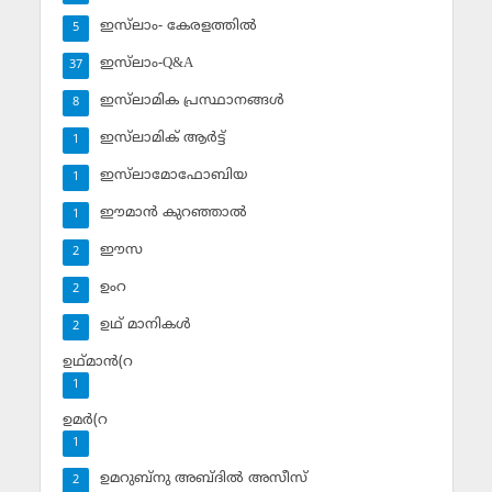
ഇസ്‌ലാം- കേരളത്തില്‍
5
ഇസ്‌ലാം-Q&A
37
ഇസ്‌ലാമിക പ്രസ്ഥാനങ്ങള്‍
8
ഇസ്‌ലാമിക് ആര്‍ട്ട്
1
ഇസ്‌ലാമോഫോബിയ
1
ഈമാന്‍ കുറഞ്ഞാല്‍
1
ഈസ
2
ഉംറ
2
ഉഥ് മാനികള്‍
2
ഉഥ്മാന്‍(റ
1
ഉമര്‍(റ
1
ഉമറുബ്‌നു അബ്ദില്‍ അസീസ്‌
2