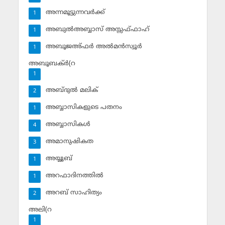
അന്നമൂട്ടുന്നവര്‍ക്ക്
1
അബുല്‍അബ്ബാസ് അസ്സഫ്ഫാഹ്‌
1
അബൂജഅ്ഫര്‍ അല്‍മന്‍സ്വൂര്‍
1
അബൂബക്ര്‍(റ
1
അബ്ദുല്‍ മലിക്‌
2
അബ്ബാസികളുടെ പതനം
1
അബ്ബാസികള്‍
4
അമാനുഷികത
3
അയ്യൂബ്‌
1
അറഫാദിനത്തില്‍
1
അറബ് സാഹിത്യം
2
അലി(റ
1