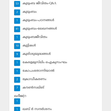
കുടുംബ ജീവിതം-Q&A
53
കുടുംബം
2
കുടുംബം-പഠനങ്ങള്‍
1
കുടുംബം-ലേഖനങ്ങള്‍
41
കുടുംബജീവിതം
1
കുട്ടികള്‍
10
കുരിശുയുദ്ധങ്ങള്‍
9
കേരളമുസ്‌ലിം ഐക്യസംഘം
1
കോപംതോന്നിയാല്‍
1
ക്രോഡീകരണം
2
കൗണ്‍സലിങ്‌
7
ഖദീജ(റ
1
ഖബ് ര്‍ സന്ദര്‍ശനം
1