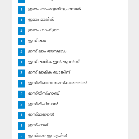
ഇമാം അഹ്മദുബ്‌നു ഹമ്പല്‍
1
ഇമാം മാലിക്
1
ഇമാം ശാഫിഈ
2
ഇസ് ലാം
1
ഇസ് ലാം അനുഭവം
2
ഇസ് ലാമിക ഇന്‍ഷുറന്‍സ്‌
1
ഇസ് ലാമിക ബാങ്കിങ്‌
3
ഇസ്തിഖാറഃ നമസ്‌കാരത്തില്‍
1
ഇസ്തിസ്ഹാബ്
2
ഇസ്തിഹ്‌സാന്‍
2
ഇസ്മാഈല്‍
1
ഇസ്ഹാഖ്‌
1
ഇസ്‌ലാം- ഇന്ത്യയില്‍
2