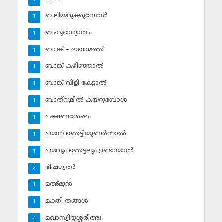
ബലിയറുക്കുമ്പോള്‍
1
ബഹുഭാര്യാത്വം
1
ബാങ്ക് – ഇഖാമത്ത്
1
ബാങ്ക് കഴിഞ്ഞാല്‍
1
ബാങ്ക് വിളി കേട്ടാല്‍
1
ബാത്‌റൂമില്‍ കയറുമ്പോള്‍
1
ഭക്ഷണശേഷം
1
ഭയന്ന് ഞെട്ടിയുണര്‍ന്നാല്‍
1
ഭയവും ഞെട്ടലും ഉണ്ടായാല്‍
1
ഭിഷഗ്വരര്‍
2
മഅ്മൂന്‍
1
മക്തി തങ്ങള്‍
1
മഖാസ്വിദുശ്ശരീഅഃ
4