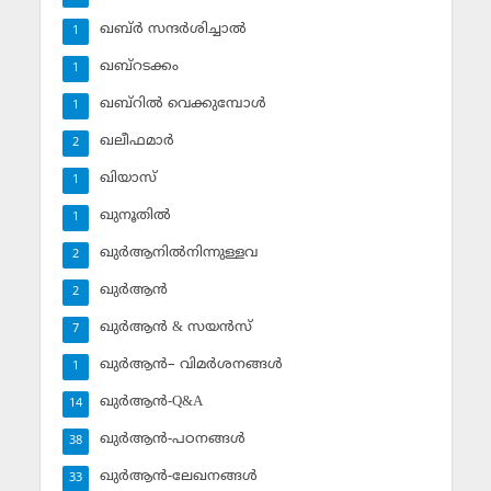
ഖബ്ര്‍ സന്ദര്‍ശിച്ചാല്‍
1
ഖബ്‌റടക്കം
1
ഖബ്‌റില്‍ വെക്കുമ്പോള്‍
1
ഖലീഫമാര്‍
2
ഖിയാസ്
1
ഖുനൂതില്‍
1
ഖുര്‍ആനില്‍നിന്നുള്ളവ
2
ഖുര്‍ആന്‍
2
ഖുര്‍ആന്‍ & സയന്‍സ്‌
7
ഖുര്‍ആന്‍– വിമര്‍ശനങ്ങള്‍
1
ഖുര്‍ആന്‍-Q&A
14
ഖുര്‍ആന്‍-പഠനങ്ങള്‍
38
ഖുര്‍ആന്‍-ലേഖനങ്ങള്‍
33