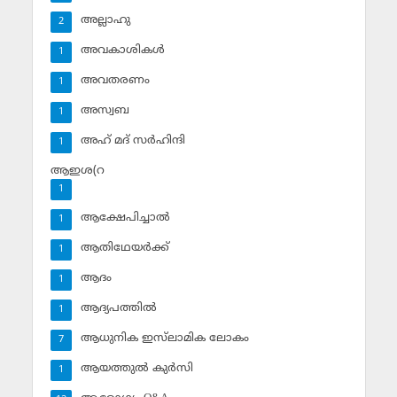
അല്ലാഹു
2
അവകാശികള്‍
1
അവതരണം
1
അസ്വബ
1
അഹ് മദ് സര്‍ഹിന്ദി
1
ആഇശ(റ
1
ആക്ഷേപിച്ചാല്‍
1
ആതിഥേയര്‍ക്ക്
1
ആദം
1
ആദ്യപത്തില്‍
1
ആധുനിക ഇസ്‌ലാമിക ലോകം
7
ആയത്തുല്‍ കുര്‍സി
1