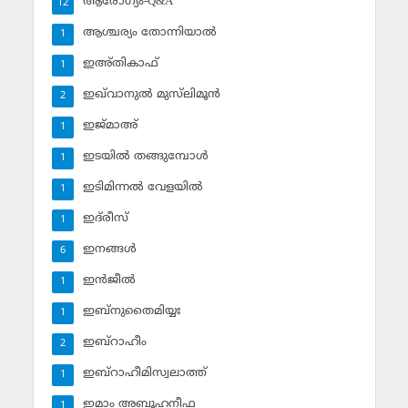
ആരോഗ്യം-Q&A
12
ആശ്ചര്യം തോന്നിയാല്‍
1
ഇഅ്തികാഫ്‌
1
ഇഖ്‌വാനുല്‍ മുസ്‌ലിമൂന്‍
2
ഇജ്മാഅ്
1
ഇടയില്‍ തങ്ങുമ്പോള്‍
1
ഇടിമിന്നല്‍ വേളയില്‍
1
ഇദ്‌രീസ്‌
1
ഇനങ്ങള്‍
6
ഇന്‍ജീല്‍
1
ഇബ്‌നുതൈമിയ്യഃ
1
ഇബ്‌റാഹീം
2
ഇബ്‌റാഹീമിസ്വലാത്ത്
1
ഇമാം അബൂഹനീഫ
1