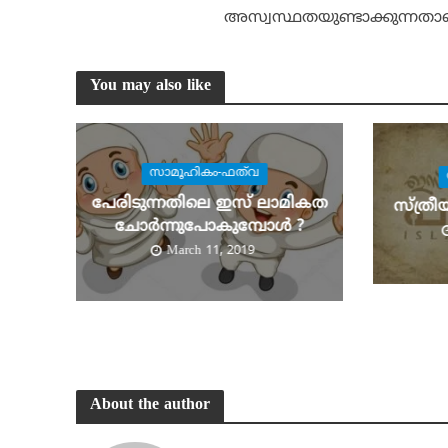
അസ്വസ്ഥതയുണ്ടാക്കുന്നതാണ
You may also like
സാമൂഹികം-ഫത്‌വ
പേരിടുന്നതിലെ ഇസ് ലാമികത
സ്ത്രീ
ചോര്‍ന്നുപോകുമ്പോള്‍ ?
March 11, 2019
About the author