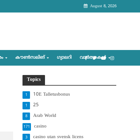
August 8, 2026
രം
കൗണ്‍സലിങ്‌
ഗ്യാലറി
വാര്‍ത്തകള്‍
Topics
10E Talletusbonus
1
25
1
Arab World
8
casino
171
casino utan svensk licens
3