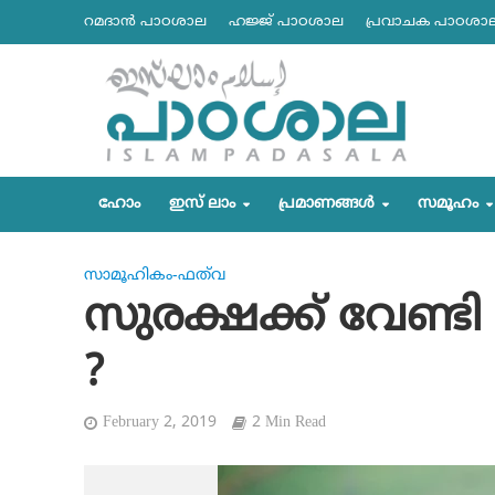
റമദാന്‍ പാഠശാല
ഹജ്ജ് പാഠശാല
പ്രവാചക പാഠശാ
ഹോം
ഇസ് ലാം
പ്രമാണങ്ങള്‍
സമൂഹം
സാമൂഹികം-ഫത്‌വ
സുരക്ഷക്ക് വേണ്
?
February 2, 2019
2 Min Read