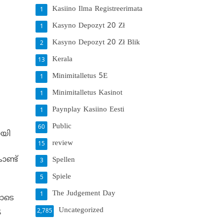
Kasiino Ilma Registreerimata
1
Kasyno Depozyt 20 Zł
1
Kasyno Depozyt 20 Zł Blik
2
Kerala
13
Minimitalletus 5E
1
Minimitalletus Kasinot
1
Paynplay Kasiino Eesti
1
Public
60
ായി
review
15
ൊണ്ട്
Spellen
3
Spiele
5
ി
The Judgement Day
1
ോടെ
Uncategorized
ു
2,785