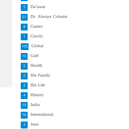
Da'awat
5
Dr. Alwaye Column
51
Games
8
Giochi
1
Global
105
Gulf
10
Health
5
His Family
2
His Life
2
History
4
India
19
International
16
Jeux
3