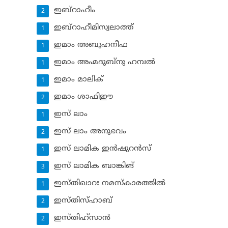
ഇബ്‌റാഹീം
2
ഇബ്‌റാഹീമിസ്വലാത്ത്
1
ഇമാം അബൂഹനീഫ
1
ഇമാം അഹ്മദുബ്‌നു ഹമ്പല്‍
1
ഇമാം മാലിക്
1
ഇമാം ശാഫിഈ
2
ഇസ് ലാം
1
ഇസ് ലാം അനുഭവം
2
ഇസ് ലാമിക ഇന്‍ഷുറന്‍സ്‌
1
ഇസ് ലാമിക ബാങ്കിങ്‌
3
ഇസ്തിഖാറഃ നമസ്‌കാരത്തില്‍
1
ഇസ്തിസ്ഹാബ്
2
ഇസ്തിഹ്‌സാന്‍
2