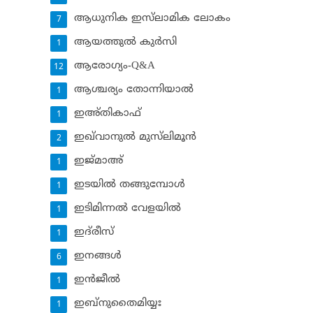
ആധുനിക ഇസ്‌ലാമിക ലോകം
7
ആയത്തുല്‍ കുര്‍സി
1
ആരോഗ്യം-Q&A
12
ആശ്ചര്യം തോന്നിയാല്‍
1
ഇഅ്തികാഫ്‌
1
ഇഖ്‌വാനുല്‍ മുസ്‌ലിമൂന്‍
2
ഇജ്മാഅ്
1
ഇടയില്‍ തങ്ങുമ്പോള്‍
1
ഇടിമിന്നല്‍ വേളയില്‍
1
ഇദ്‌രീസ്‌
1
ഇനങ്ങള്‍
6
ഇന്‍ജീല്‍
1
ഇബ്‌നുതൈമിയ്യഃ
1