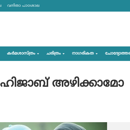
ല
വനിതാ പാഠശാല
കര്‍മശാസ്ത്രം
ചരിത്രം
നാഗരികത
ചോദ്യോത്ത
ടി ഹിജാബ് അഴിക്കാമോ