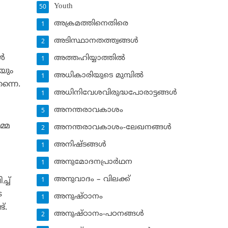
Youth
50
അക്രമത്തിനെതിരെ
1
അടിസ്ഥാനതത്ത്വങ്ങള്‍
2
്‍
അത്തഹിയ്യാത്തില്‍
1
യും
അധികാരിയുടെ മുമ്പില്‍
1
ന്നെ.
അധിനിവേശവിരുദ്ധപോരാട്ടങ്ങള്‍
1
അനന്തരാവകാശം
5
്മെ
അനന്തരാവകാശം-ലേഖനങ്ങള്‍
2
അനിഷ്ടങ്ങള്‍
1
അനുമോദനപ്രാര്‍ഥന
1
അനുവാദം – വിലക്ക്‌
്ച്
1
െ
അനുഷ്ഠാനം
1
്.
അനുഷ്ഠാനം-പഠനങ്ങള്‍
2