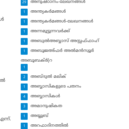
അനുഷ്ഠാനം-ലേഖനങ്ങള്‍
29
അന്ത്യകര്‍മങ്ങള്‍
1
്‍
അന്ത്യകര്‍മങ്ങള്‍-ലേഖനങ്ങള്‍
1
അന്നമൂട്ടുന്നവര്‍ക്ക്
1
അബുല്‍അബ്ബാസ് അസ്സഫ്ഫാഹ്‌
1
അബൂജഅ്ഫര്‍ അല്‍മന്‍സ്വൂര്‍
1
അബൂബക്ര്‍(റ
1
അബ്ദുല്‍ മലിക്‌
2
ല്‍
അബ്ബാസികളുടെ പതനം
1
അബ്ബാസികള്‍
4
അമാനുഷികത
3
‍
അയ്യൂബ്‌
1
ന്ന്.
അറഫാദിനത്തില്‍
1