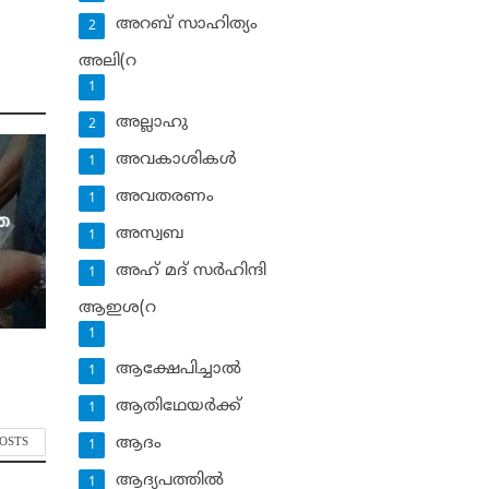
അറബ് സാഹിത്യം
2
അലി(റ
1
അല്ലാഹു
2
അവകാശികള്‍
1
അവതരണം
1
െ
അസ്വബ
1
അഹ് മദ് സര്‍ഹിന്ദി
1
ആഇശ(റ
1
ആക്ഷേപിച്ചാല്‍
1
ആതിഥേയര്‍ക്ക്
1
ആദം
POSTS
1
ആദ്യപത്തില്‍
1