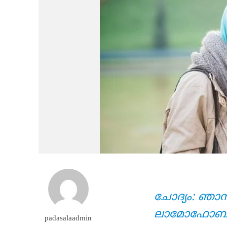
ചോദ്യം: ഞാന
ലാമോഫോബിയ
padasalaadmin