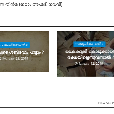
് തിന്‍മ (ഇമാം അഹ്മദ്, നവവി)
സാമൂഹികം-ഫത്‌വ
സാമൂഹികം-ഫത്‌വ
കൈക്കൂലി കൊടുക്കാത
യുടെ ശബ്ദവും പാട്ടും ?
രക്ഷയില്ലെന്നുവന്നാല്‍ ?
February 28, 2019
January 12, 2019
VIEW ALL 