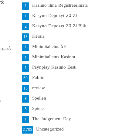
‍:
Kasiino Ilma Registreerimata
1
Kasyno Depozyt 20 Zł
1
Kasyno Depozyt 20 Zł Blik
2
Kerala
13
Minimitalletus 5E
1
‍സണ്‍
Minimitalletus Kasinot
1
Paynplay Kasiino Eesti
1
Public
60
review
15
Spellen
3
ം
Spiele
5
The Judgement Day
1
Uncategorized
2,785