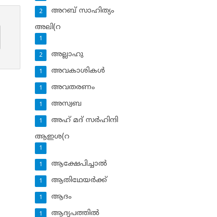
അറബ് സാഹിത്യം
2
അലി(റ
1
അല്ലാഹു
2
അവകാശികള്‍
1
അവതരണം
1
അസ്വബ
1
അഹ് മദ് സര്‍ഹിന്ദി
1
ആഇശ(റ
1
ആക്ഷേപിച്ചാല്‍
1
ആതിഥേയര്‍ക്ക്
1
ആദം
1
ആദ്യപത്തില്‍
1