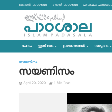
റമദാന്‍ പാഠശാല
ഹജ്ജ് പാഠശാല
പ്രവാചക പാഠശാ
ഹോം
ഇസ് ലാം
പ്രമാണങ്ങള്‍
സമൂഹം
സയണിസം
സയണിസം
April 20, 2020
1 Min Read