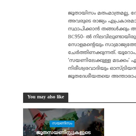
ജൂതായിസം മതംമാത്രമല്ല, ദേ
അവരുടെ രാജ്യം എപ്രകാരമാ
സ്ഥാപിക്കാന്‍ തങ്ങള്‍ക്കു
BC950- ല്‍ നിലവിലുണ്ടായിരുന
സോളമന്റെയും സാമ്രാജ്യത്
ചേര്‍ത്തിണക്കുന്നത്. യൂറോപില
‘സയണിലേക്കുള്ള മടക്കം’ 
നിരീശ്വരവാദിയും ഓസ്ട്രി
ജൂതദേശീയതയെ അന്താരാഷ്ട്ര
You may also like
സയണിസം
ജൂതസയണിസ്റ്റുകളുടെ