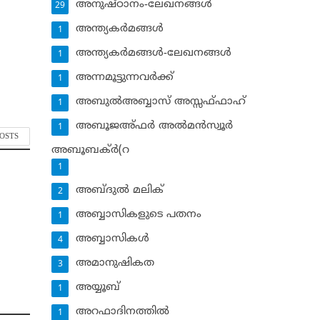
അനുഷ്ഠാനം-ലേഖനങ്ങള്‍
29
അന്ത്യകര്‍മങ്ങള്‍
1
അന്ത്യകര്‍മങ്ങള്‍-ലേഖനങ്ങള്‍
1
അന്നമൂട്ടുന്നവര്‍ക്ക്
1
അബുല്‍അബ്ബാസ് അസ്സഫ്ഫാഹ്‌
1
അബൂജഅ്ഫര്‍ അല്‍മന്‍സ്വൂര്‍
1
POSTS
അബൂബക്ര്‍(റ
1
അബ്ദുല്‍ മലിക്‌
2
അബ്ബാസികളുടെ പതനം
1
അബ്ബാസികള്‍
4
അമാനുഷികത
3
അയ്യൂബ്‌
1
അറഫാദിനത്തില്‍
1