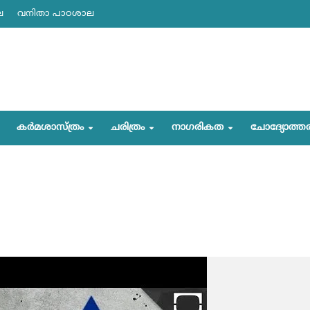
ല
വനിതാ പാഠശാല
കര്‍മശാസ്ത്രം
ചരിത്രം
നാഗരികത
ചോദ്യോത്ത