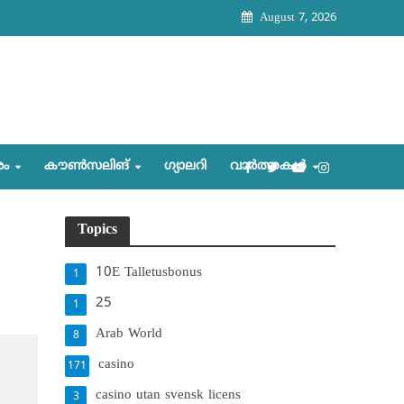
August 7, 2026
രം
കൗണ്‍സലിങ്‌
ഗ്യാലറി
വാര്‍ത്തകള്‍
Topics
10E Talletusbonus
1
25
1
Arab World
8
casino
171
casino utan svensk licens
3