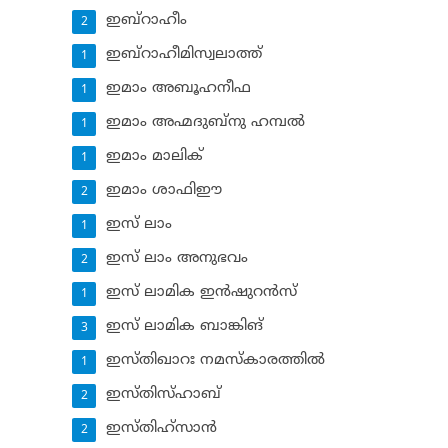
ഇബ്‌റാഹീം
2
ഇബ്‌റാഹീമിസ്വലാത്ത്
1
ഇമാം അബൂഹനീഫ
1
ഇമാം അഹ്മദുബ്‌നു ഹമ്പല്‍
1
ഇമാം മാലിക്
1
ഇമാം ശാഫിഈ
2
ഇസ് ലാം
1
ഇസ് ലാം അനുഭവം
2
ഇസ് ലാമിക ഇന്‍ഷുറന്‍സ്‌
1
ഇസ് ലാമിക ബാങ്കിങ്‌
3
ഇസ്തിഖാറഃ നമസ്‌കാരത്തില്‍
1
ഇസ്തിസ്ഹാബ്
2
ഇസ്തിഹ്‌സാന്‍
2