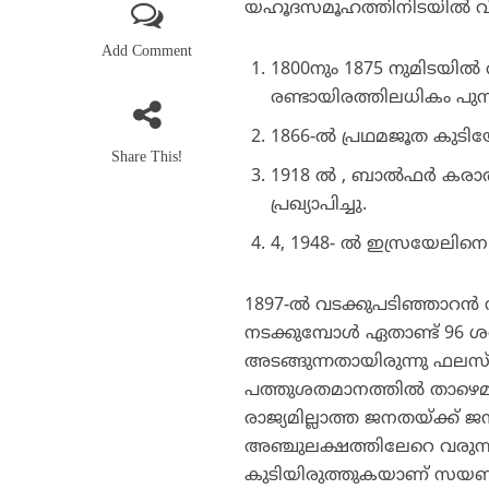
യഹൂദസമൂഹത്തിനിടയില്‍ വ
Add Comment
1800നും 1875 നുമിടയി
രണ്ടായിരത്തിലധികം പുസ്തക
1866-ല്‍ പ്രഥമജൂത കുടിയേ
Share This!
1918 ല്‍ , ബാല്‍ഫര്‍ കരാ
പ്രഖ്യാപിച്ചു.
4, 1948- ല്‍ ഇസ്രയേലിന
1897-ല്‍ വടക്കുപടിഞ്ഞാറന്‍ 
നടക്കുമ്പോള്‍ ഏതാണ്ട് 
അടങ്ങുന്നതായിരുന്നു ഫലസ്
പത്തുശതമാനത്തില്‍ താഴെമാ
രാജ്യമില്ലാത്ത ജനതയ്ക്ക് 
അഞ്ചുലക്ഷത്തിലേറെ വരുന
കുടിയിരുത്തുകയാണ് സയണ