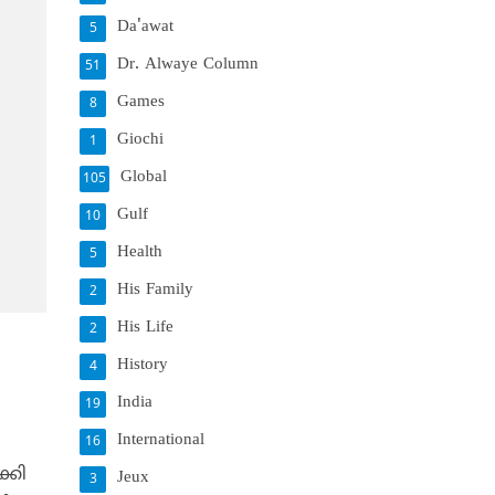
Da'awat
5
Dr. Alwaye Column
51
Games
8
Giochi
1
Global
105
Gulf
10
Health
5
His Family
2
His Life
2
History
4
India
19
International
16
്കി
Jeux
3