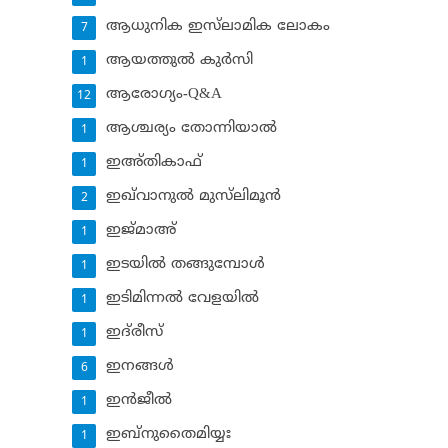
ആധുനിക ഇസ്‌ലാമിക ലോകം
7
ആയത്തുല്‍ കുര്‍സി
1
ആരോഗ്യം-Q&A
12
ആശ്ചര്യം തോന്നിയാല്‍
1
ഇഅ്തികാഫ്‌
1
ഇഖ്‌വാനുല്‍ മുസ്‌ലിമൂന്‍
2
ഇജ്മാഅ്
1
ഇടയില്‍ തങ്ങുമ്പോള്‍
1
ഇടിമിന്നല്‍ വേളയില്‍
1
ഇദ്‌രീസ്‌
1
ഇനങ്ങള്‍
6
ഇന്‍ജീല്‍
1
ഇബ്‌നുതൈമിയ്യഃ
1