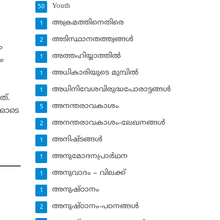
Youth
50
അക്രമത്തിനെതിരെ
1
അടിസ്ഥാനതത്ത്വങ്ങള്‍
2
ം
അത്തഹിയ്യാത്തില്‍
1
ം
അധികാരിയുടെ മുമ്പില്‍
1
അധിനിവേശവിരുദ്ധപോരാട്ടങ്ങള്‍
1
ത്.
അനന്തരാവകാശം
5
6-ഓടെ
അനന്തരാവകാശം-ലേഖനങ്ങള്‍
2
അനിഷ്ടങ്ങള്‍
1
അനുമോദനപ്രാര്‍ഥന
1
അനുവാദം – വിലക്ക്‌
1
അനുഷ്ഠാനം
1
അനുഷ്ഠാനം-പഠനങ്ങള്‍
2