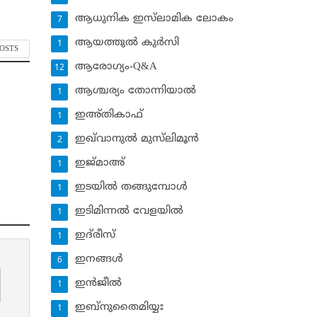
ആധുനിക ഇസ്‌ലാമിക ലോകം
7
ആയത്തുല്‍ കുര്‍സി
1
POSTS
ആരോഗ്യം-Q&A
12
ആശ്ചര്യം തോന്നിയാല്‍
1
ഇഅ്തികാഫ്‌
1
ഇഖ്‌വാനുല്‍ മുസ്‌ലിമൂന്‍
2
ഇജ്മാഅ്
1
ഇടയില്‍ തങ്ങുമ്പോള്‍
1
ഇടിമിന്നല്‍ വേളയില്‍
1
ഇദ്‌രീസ്‌
1
ഇനങ്ങള്‍
6
ഇന്‍ജീല്‍
1
ഇബ്‌നുതൈമിയ്യഃ
1