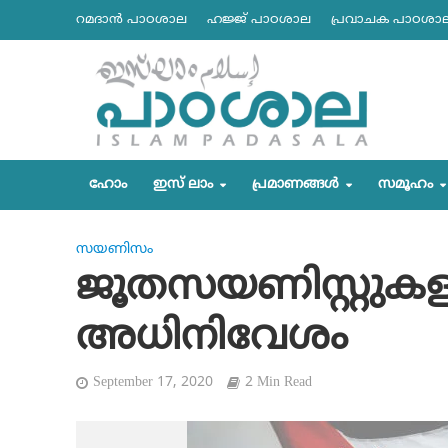
റമദാന്‍ പാഠശാല
ഹജ്ജ് പാഠശാല
പ്രവാചക പാഠശാ
ഹോം
ഇസ് ലാം
പ്രമാണങ്ങള്‍
സമൂഹം
സയണിസം
ജൂതസയണിസ്റ്റുകളു
അധിനിവേശം
September 17, 2020
2 Min Read