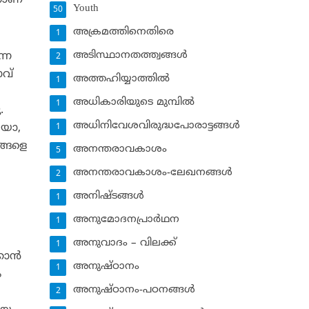
താണ്
Youth
50
അക്രമത്തിനെതിരെ
1
അടിസ്ഥാനതത്ത്വങ്ങള്‍
്ന
2
ാവ്
അത്തഹിയ്യാത്തില്‍
1
അധികാരിയുടെ മുമ്പില്‍
1
.
അധിനിവേശവിരുദ്ധപോരാട്ടങ്ങള്‍
കയോ,
1
്ങളെ
അനന്തരാവകാശം
5
അനന്തരാവകാശം-ലേഖനങ്ങള്‍
2
അനിഷ്ടങ്ങള്‍
1
അനുമോദനപ്രാര്‍ഥന
1
അനുവാദം – വിലക്ക്‌
1
ാന്‍
അനുഷ്ഠാനം
1
ം
അനുഷ്ഠാനം-പഠനങ്ങള്‍
2