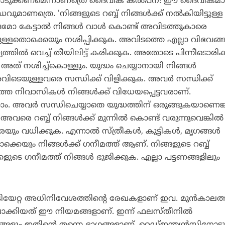
ൊടുക്കണമെന്നാണത്രെ ദൈവിക കല്‍പന! ഈ ദൈവികമ
വുമാണത്രെ. ‘നിങ്ങളുടെ റബ്ബ് നിങ്ങള്‍ക്ക് നല്‍കിയിട്ടുള്ള
ബ്ദമോ കേട്ടാല്‍ നിങ്ങള്‍ വാള്‍ കൊണ്ട് അവിടത്തുകാരെ
്ളതൊക്കെയും നശിപ്പിക്കുക. അവിടത്തെ എല്ലാ വിഭവങ്ങ
്യത്തില്‍ വെച്ച് തീയിലിട്ട് കരിക്കുക. അതോടെ പിന്നീടൊരിക
 അത് നശിച്ച്‌കൊള്ളും. യുദ്ധം ചെയ്യാനായി നിങ്ങള്‍
ിടെയുള്ളവരെ സന്ധിക്ക് വിളിക്കുക. അവര്‍ സന്ധിക്ക്
തെ നിവാസികള്‍ നിങ്ങള്‍ക്ക് വിധേയപ്പെട്ടവരാണ്.
ം. അവര്‍ സന്ധിചെയ്യാതെ യുദ്ധത്തിന് ഒരുങ്ങുകയാണെങ്ക
െ റബ്ബ് നിങ്ങള്‍ക്ക് മുന്നില്‍ കൊണ്ട് വരുന്നുവെങ്കില്‍
ം വധിക്കുക. എന്നാല്‍ സ്ത്രീകള്‍, കുട്ടികള്‍, മൃഗങ്ങള്‍
്കെയും നിങ്ങള്‍ക്ക് ഗനീമത്ത് ആണ്. നിങ്ങളുടെ റബ്ബ്
്കളുടെ ഗനീമത്ത് നിങ്ങള്‍ ഭുജിക്കുക. എല്ലാ പട്ടണങ്ങളിലും
ന കുടിയേറ്റ അധിനിവേശത്തിന്റെ രേഖകളാണ് ഇവ. മുന്‍കാലത്
ലാക്കിയത് ഈ നിയമങ്ങളാണ്. ഇന്ന് ഫലസ്തീനില്‍