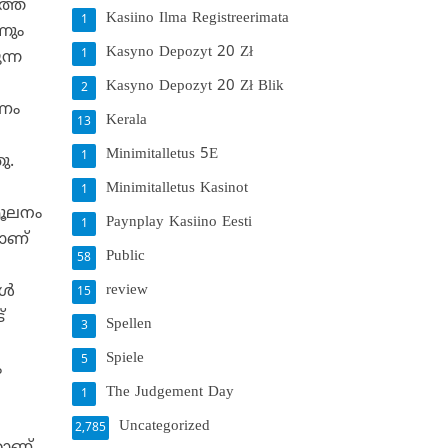
്തെ
Kasiino Ilma Registreerimata
1
്നും
Kasyno Depozyt 20 Zł
1
ന്ന
Kasyno Depozyt 20 Zł Blik
2
കണം
Kerala
13
Minimitalletus 5E
1
ു.
Minimitalletus Kasinot
1
മൂലനം
Paynplay Kasiino Eesti
1
ാണ്
Public
58
review
്‍
15
്
Spellen
3
Spiele
5
ം
The Judgement Day
1
Uncategorized
2,785