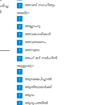
ം
അറബ് സാഹിത്യം
രിച്ച
2
‍
അലി(റ
1
അല്ലാഹു
2
അവകാശികള്‍
1
അവതരണം
1
അസ്വബ
1
അഹ് മദ് സര്‍ഹിന്ദി
1
ആഇശ(റ
1
ആക്ഷേപിച്ചാല്‍
1
ആതിഥേയര്‍ക്ക്
1
ആദം
1
ആദ്യപത്തില്‍
1