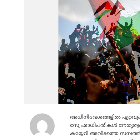
അധിനിവേശങ്ങളില്‍ ഏറ്റ
സ്വേഛാധിപതികള്‍ നേതൃത്വം
കയ്യേറി അവിടത്തെ സമ്പത്