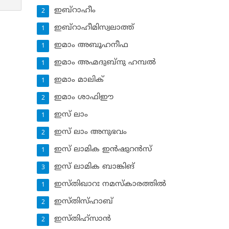
ഇബ്‌റാഹീം
2
ഇബ്‌റാഹീമിസ്വലാത്ത്
1
ഇമാം അബൂഹനീഫ
1
ഇമാം അഹ്മദുബ്‌നു ഹമ്പല്‍
1
ഇമാം മാലിക്
1
ഇമാം ശാഫിഈ
2
ഇസ് ലാം
1
ഇസ് ലാം അനുഭവം
2
ഇസ് ലാമിക ഇന്‍ഷുറന്‍സ്‌
1
ഇസ് ലാമിക ബാങ്കിങ്‌
3
ഇസ്തിഖാറഃ നമസ്‌കാരത്തില്‍
1
ഇസ്തിസ്ഹാബ്
2
ഇസ്തിഹ്‌സാന്‍
2