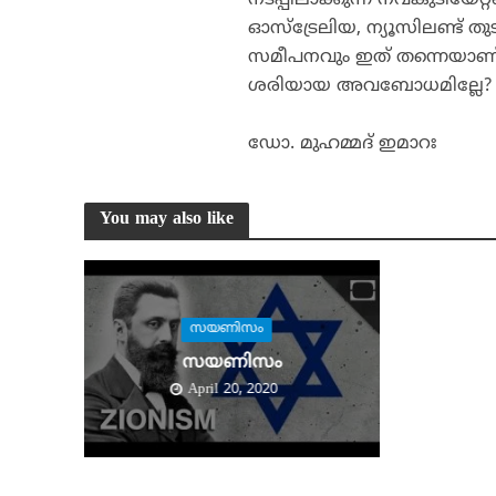
നടപ്പിലാക്കുന്ന നവകുടിയേറ്
ഓസ്‌ട്രേലിയ, ന്യൂസിലണ്ട് തുടങ
സമീപനവും ഇത് തന്നെയാണ്. ചരി
ശരിയായ അവബോധമില്ലേ?
ഡോ. മുഹമ്മദ് ഇമാറഃ
You may also like
സയണിസം
സയണിസം
April 20, 2020