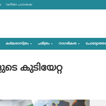
ല
വനിതാ പാഠശാല
കര്‍മശാസ്ത്രം
ചരിത്രം
നാഗരികത
ചോദ്യോത്ത
ടെ കുടിയേറ്റ