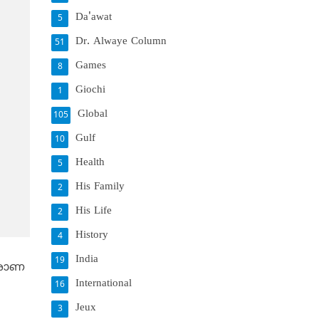
Da'awat
5
Dr. Alwaye Column
51
Games
8
Giochi
1
Global
105
Gulf
10
Health
5
His Family
2
His Life
2
History
4
India
19
ാരാണ
International
16
Jeux
3