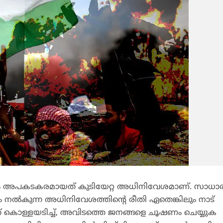
വും അപകടകരമായത് കുടിയേറ്റ അധിനിവേശമാണ്. സാധ
 നല്‍കുന്ന അധിനിവേശത്തിന്റെ രീതി ഏതെങ്കിലും നാട്
ത് കൊള്ളയടിച്ച്, അവിടത്തെ ജനങ്ങളെ ചൂഷണം ചെയ്യുക