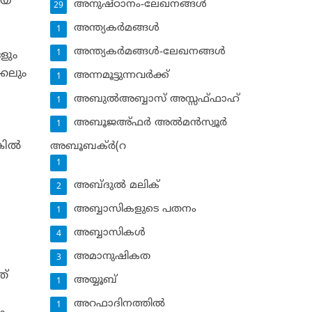
ായ
അനുഷ്ഠാനം-ലേഖനങ്ങള്‍
29
അന്ത്യകര്‍മങ്ങള്‍
1
അന്ത്യകര്‍മങ്ങള്‍-ലേഖനങ്ങള്‍
1
ളും
്കലും
അന്നമൂട്ടുന്നവര്‍ക്ക്
1
അബുല്‍അബ്ബാസ് അസ്സഫ്ഫാഹ്‌
1
അബൂജഅ്ഫര്‍ അല്‍മന്‍സ്വൂര്‍
1
ില്‍
അബൂബക്ര്‍(റ
1
അബ്ദുല്‍ മലിക്‌
2
അബ്ബാസികളുടെ പതനം
1
അബ്ബാസികള്‍
4
അമാനുഷികത
3
ത്
അയ്യൂബ്‌
1
അറഫാദിനത്തില്‍
1