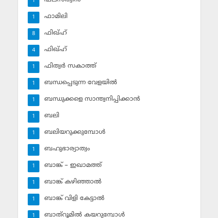
1
ഫാമിലി
1
ഫിഖ്ഹ്
8
ഫിഖ്ഹ്‌
4
ഫിത്വര്‍ സകാത്ത്‌
1
ബന്ധപ്പെടുന്ന വേളയില്‍
1
ബന്ധുക്കളെ സാന്ത്വനിപ്പിക്കാന്‍
1
ബലി
1
ബലിയറുക്കുമ്പോള്‍
1
ബഹുഭാര്യാത്വം
1
ബാങ്ക് – ഇഖാമത്ത്
1
ബാങ്ക് കഴിഞ്ഞാല്‍
1
ബാങ്ക് വിളി കേട്ടാല്‍
1
ബാത്‌റൂമില്‍ കയറുമ്പോള്‍
1