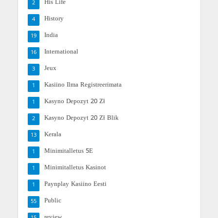
His Life
2
History
4
India
19
International
16
Jeux
3
Kasiino Ilma Registreerimata
1
Kasyno Depozyt 20 Zł
1
Kasyno Depozyt 20 Zł Blik
2
Kerala
13
Minimitalletus 5E
1
Minimitalletus Kasinot
1
Paynplay Kasiino Eesti
1
Public
55
review