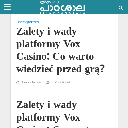
Uncategorized
Zalety i wady
platformy Vox
Casino: Co warto
wiedzieć przed grą?
3 months ago
3 Min Read
Zalety i wady
platformy Vox