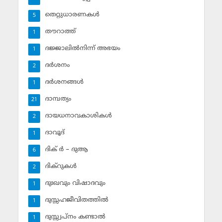
തെറ്റുധാരണകള്‍
5
തൗറാത്ത്
1
ദജ്ജാലില്‍നിന്ന് അഭയം
1
ദര്‍ശനം
2
ദര്‍ശനങ്ങള്‍
1
ദാമ്പത്യം
21
ദായധനാവകാശികള്‍
2
ദാവൂദ്‌
1
ദിക് ര്‍ – ദുആ
6
ദിക്‌റുകള്‍
2
ദുഃഖവും വിഷാദവും
1
ദുസ്സഹജീവിതത്തില്‍
1
ദുസ്സ്വപ്‌നം കണ്ടാല്‍
1