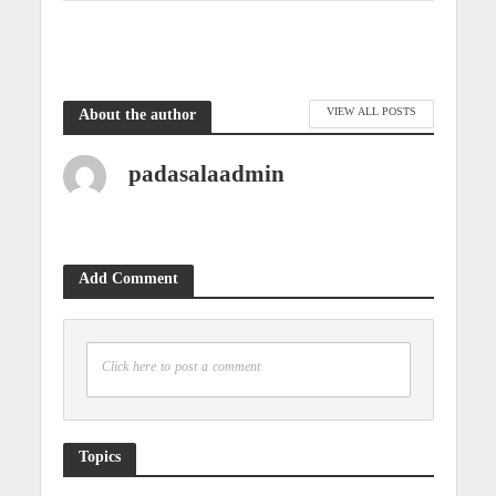
3 weeks ago
VIEW ALL POSTS
About the author
padasalaadmin
Add Comment
Click here to post a comment
Topics