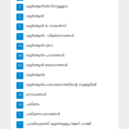
ഖുര്‍ആനില്‍നിന്നുള്ളവ
2
ഖുര്‍ആന്‍
2
ഖുര്‍ആന്‍ & സയന്‍സ്‌
7
ഖുര്‍ആന്‍– വിമര്‍ശനങ്ങള്‍
1
ഖുര്‍ആന്‍-Q&A
14
ഖുര്‍ആന്‍-പഠനങ്ങള്‍
38
ഖുര്‍ആന്‍-ലേഖനങ്ങള്‍
33
ഖുര്‍ആന്‍r
1
ഖുര്‍ആന്‍പാരായണത്തിന്റെ സുജൂദില്‍
1
ഗ്രന്ഥങ്ങള്‍
10
ചരിത്രം
18
ചരിത്രസംഭവങ്ങള്‍
1
ചാലിലകത്ത് കുഞ്ഞുമുഹമ്മദ് ഹാജി
1