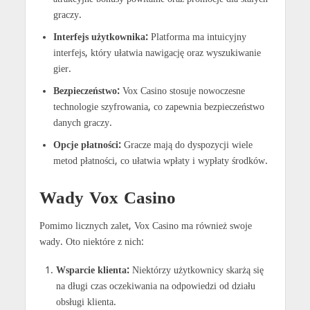
graczy.
Interfejs użytkownika:
Platforma ma intuicyjny
interfejs, który ułatwia nawigację oraz wyszukiwanie
gier.
Bezpieczeństwo:
Vox Casino stosuje nowoczesne
technologie szyfrowania, co zapewnia bezpieczeństwo
danych graczy.
Opcje płatności:
Gracze mają do dyspozycji wiele
metod płatności, co ułatwia wpłaty i wypłaty środków.
Wady Vox Casino
Pomimo licznych zalet, Vox Casino ma również swoje
wady. Oto niektóre z nich:
Wsparcie klienta:
Niektórzy użytkownicy skarżą się
na długi czas oczekiwania na odpowiedzi od działu
obsługi klienta.