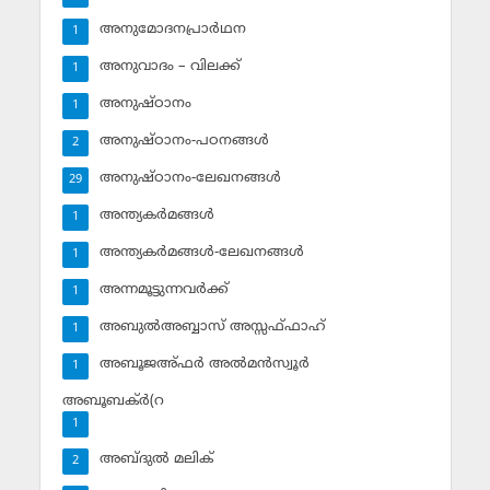
അനുമോദനപ്രാര്‍ഥന
1
അനുവാദം – വിലക്ക്‌
1
അനുഷ്ഠാനം
1
അനുഷ്ഠാനം-പഠനങ്ങള്‍
2
അനുഷ്ഠാനം-ലേഖനങ്ങള്‍
29
അന്ത്യകര്‍മങ്ങള്‍
1
അന്ത്യകര്‍മങ്ങള്‍-ലേഖനങ്ങള്‍
1
അന്നമൂട്ടുന്നവര്‍ക്ക്
1
അബുല്‍അബ്ബാസ് അസ്സഫ്ഫാഹ്‌
1
അബൂജഅ്ഫര്‍ അല്‍മന്‍സ്വൂര്‍
1
അബൂബക്ര്‍(റ
1
അബ്ദുല്‍ മലിക്‌
2