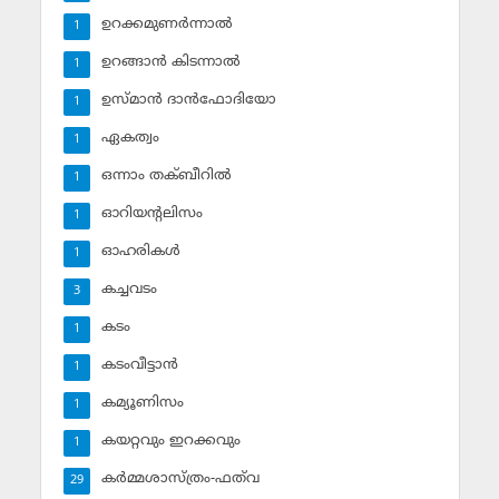
ഉറക്കമുണര്‍ന്നാല്‍
1
ഉറങ്ങാന്‍ കിടന്നാല്‍
1
ഉസ്മാന്‍ ദാന്‍ഫോദിയോ
1
ഏകത്വം
1
ഒന്നാം തക്ബീറില്‍
1
ഓറിയന്റലിസം
1
ഓഹരികള്‍
1
കച്ചവടം
3
കടം
1
കടംവീട്ടാന്‍
1
കമ്യൂണിസം
1
കയറ്റവും ഇറക്കവും
1
കര്‍മ്മശാസ്ത്രം-ഫത്‌വ
29