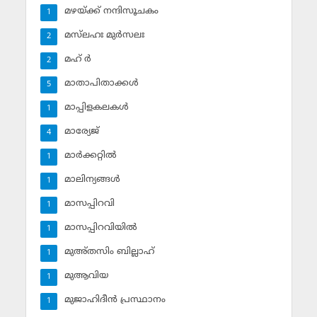
മഴയ്ക്ക് നന്ദിസൂചകം
1
മസ്‌ലഹഃ മുര്‍സലഃ
2
മഹ് ര്‍
2
മാതാപിതാക്കള്‍
5
മാപ്പിളകലകള്‍
1
മാര്യേജ്
4
മാര്‍ക്കറ്റില്‍
1
മാലിന്യങ്ങള്‍
1
മാസപ്പിറവി
1
മാസപ്പിറവിയില്‍
1
മുഅ്തസിം ബില്ലാഹ്
1
മുആവിയ
1
മുജാഹിദീന്‍ പ്രസ്ഥാനം
1