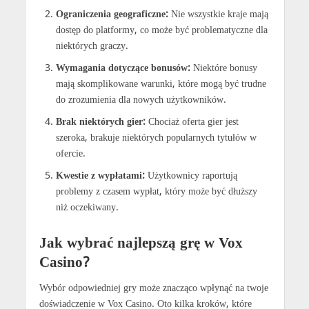
Ograniczenia geograficzne:
Nie wszystkie kraje mają
dostęp do platformy, co może być problematyczne dla
niektórych graczy.
Wymagania dotyczące bonusów:
Niektóre bonusy
mają skomplikowane warunki, które mogą być trudne
do zrozumienia dla nowych użytkowników.
Brak niektórych gier:
Chociaż oferta gier jest
szeroka, brakuje niektórych popularnych tytułów w
ofercie.
Kwestie z wypłatami:
Użytkownicy raportują
problemy z czasem wypłat, który może być dłuższy
niż oczekiwany.
Jak wybrać najlepszą grę w Vox
Casino?
Wybór odpowiedniej gry może znacząco wpłynąć na twoje
doświadczenie w Vox Casino. Oto kilka kroków, które