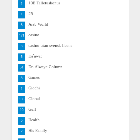
10E Talletusbonus
1
25
1
Arab World
8
casino
171
casino utan svensk licens
3
Da'awat
5
Dr. Alwaye Column
51
Games
8
Giochi
1
Global
105
Gulf
10
Health
5
His Family
2