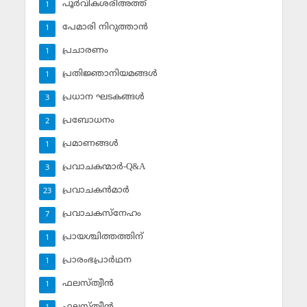
പൂര്‍വികശരീഅത്ത്
1
പേമാരി നിറുത്താന്‍
1
പ്രചാരണം
1
പ്രതിജ്ഞാനിയമങ്ങള്‍
1
പ്രധാന ഘടകങ്ങള്‍
3
പ്രബോധനം
2
പ്രമാണങ്ങള്‍
1
പ്രവാചകന്മാര്‍-Q&A
3
പ്രവാചകന്‍മാര്‍
23
പ്രവാചകസ്‌നേഹം
7
പ്രായശ്ചിത്തത്തിന്
1
പ്രാരംഭപ്രാര്‍ഥന
1
ഫലസ്ത്വീൻ
1
ഫലസ്ത്വീൻ