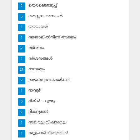
തെരഞ്ഞെടുപ്പ്
2
തെറ്റുധാരണകള്‍
5
തൗറാത്ത്
1
ദജ്ജാലില്‍നിന്ന് അഭയം
1
ദര്‍ശനം
2
ദര്‍ശനങ്ങള്‍
1
ദാമ്പത്യം
21
ദായധനാവകാശികള്‍
2
ദാവൂദ്‌
1
ദിക് ര്‍ – ദുആ
6
ദിക്‌റുകള്‍
2
ദുഃഖവും വിഷാദവും
1
ദുസ്സഹജീവിതത്തില്‍
1