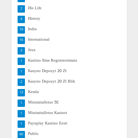
His Life
2
History
4
India
19
International
16
Jeux
3
Kasiino Ilma Registreerimata
1
Kasyno Depozyt 20 Zł
1
Kasyno Depozyt 20 Zł Blik
2
Kerala
13
Minimitalletus 5E
1
Minimitalletus Kasinot
1
Paynplay Kasiino Eesti
1
Public
60