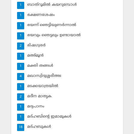
ബാത്‌റൂമില്‍ കയറുമ്പോള്‍
1
ഭക്ഷണശേഷം
1
ഭയന്ന് ഞെട്ടിയുണര്‍ന്നാല്‍
1
ഭയവും ഞെട്ടലും ഉണ്ടായാല്‍
1
ഭിഷഗ്വരര്‍
2
മഅ്മൂന്‍
1
മക്തി തങ്ങള്‍
1
മഖാസ്വിദുശ്ശരീഅഃ
4
മടക്കയാത്രയില്‍
1
മദീന മാതൃക
2
മദ്യപാനം
1
മദ്ഹബിന്റെ ഇമാമുകള്‍
1
മദ്ഹബുകള്‍
18