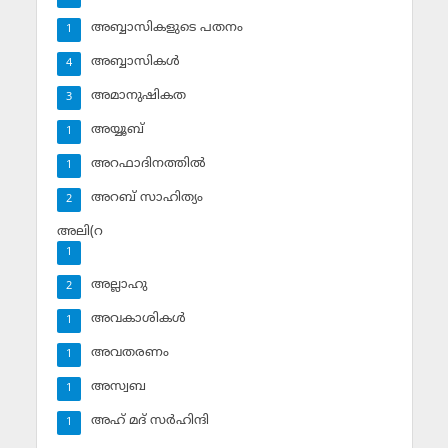
അബ്ബാസികളുടെ പതനം
1
അബ്ബാസികള്‍
4
അമാനുഷികത
3
അയ്യൂബ്‌
1
അറഫാദിനത്തില്‍
1
അറബ് സാഹിത്യം
2
അലി(റ
1
അല്ലാഹു
2
അവകാശികള്‍
1
അവതരണം
1
അസ്വബ
1
അഹ് മദ് സര്‍ഹിന്ദി
1