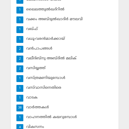
1
ലൈലത്തുല്‍ഖദ്‌റില്‍
1
വക്കം അബ്ദുല്‍ഖാദിര്‍ മൗലവി
1
വഖ്ഫ്
1
വധൂ-വരന്‍മാര്‍ക്കായ്
1
വന്‍പാപങ്ങള്‍
2
വലീദ്ബ്‌നു അബ്ദില്‍ മലിക്‌
2
വസിയ്യത്ത്‌
2
വസ്ത്രമണിയുമ്പോള്‍
1
വസ്‌വാസിനെതിരെ
1
വാടക
1
വാര്‍ത്തകള്‍
38
വാഹനത്തില്‍ കയറുമ്പോള്‍
1
വികസനം
4