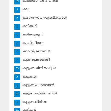
കര്‍മ്മശാസ്ത്രം-ഫത്‌വ
29
കല
2
കലാ-ശില്‍പ വൈവിധ്യങ്ങള്‍
2
കലിഗ്രഫി
1
കഴിക്കുംമുമ്പ്
1
കാപിറ്റലിസം
1
കാറ്റ് വീശുമ്പോള്‍
1
കുഞ്ഞുണ്ടായാല്‍
1
കുടുംബ ജീവിതം-Q&A
53
കുടുംബം
2
കുടുംബം-പഠനങ്ങള്‍
1
കുടുംബം-ലേഖനങ്ങള്‍
41
കുടുംബജീവിതം
1
കുട്ടികള്‍
10