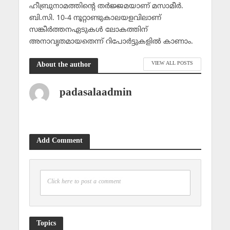
ഹീബ്രുനാമത്തിന്റെ തര്‍ജ്ജമയാണ് മസാമീര്‍.
ബി.സി. 10-4 നൂറ്റാണ്ടുകാലയളവിലാണ്
സങ്കീര്‍ത്തനഏടുകള്‍ ലോകത്തിന്
അനാവൃതമായതെന്ന് റിപോര്‍ട്ടുകളില്‍ കാണാം.
VIEW ALL POSTS
About the author
padasalaadmin
Add Comment
Click here to post a comment
Topics