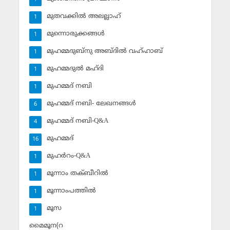
മുതവക്കില്‍ അലല്ലാഹ്
1
മുന്നൊരുക്കങ്ങള്‍
1
മുഹമ്മദുബ്‌നു അബ്ദില്‍ വഹ്ഹാബ്
1
മുഹമ്മദുല്‍ മഹ്ദി
1
മുഹമ്മദ് നബി
1
മുഹമ്മദ് നബി- ലേഖനങ്ങള്‍
6
മുഹമ്മദ് നബി-Q&A
4
മുഹമ്മദ്‌
16
മുഹര്‍റം-Q&A
1
മൂന്നാം തക്ബീറില്‍
1
മൂന്നാംപത്തില്‍
1
മൂസ
1
മൈമൂന(റ