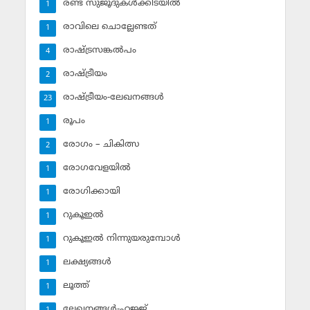
രണ്ട് സുജൂദുകള്‍ക്കിടയില്‍
1
രാവിലെ ചൊല്ലേണ്ടത്
1
രാഷ്ട്രസങ്കല്‍പം
4
രാഷ്ട്രീയം
2
രാഷ്ട്രീയം-ലേഖനങ്ങള്‍
23
രൂപം
1
രോഗം – ചികിത്സ
2
രോഗവേളയില്‍
1
രോഗിക്കായി
1
റുകൂഇല്‍
1
റുകൂഇല്‍ നിന്നുയരുമ്പോള്‍
1
ലക്ഷ്യങ്ങള്‍
1
ലൂത്ത്‌
1
ലേഖനങ്ങള്‍-ഹജ്ജ്‌