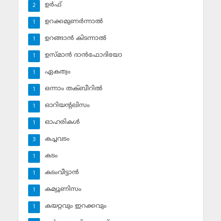
ഉര്‍ഫ്
2
ഉറക്കമുണര്‍ന്നാല്‍
1
ഉറങ്ങാന്‍ കിടന്നാല്‍
1
ഉസ്മാന്‍ ദാന്‍ഫോദിയോ
1
ഏകത്വം
1
ഒന്നാം തക്ബീറില്‍
1
ഓറിയന്റലിസം
1
ഓഹരികള്‍
1
കച്ചവടം
3
കടം
1
കടംവീട്ടാന്‍
1
കമ്യൂണിസം
1
കയറ്റവും ഇറക്കവും
1