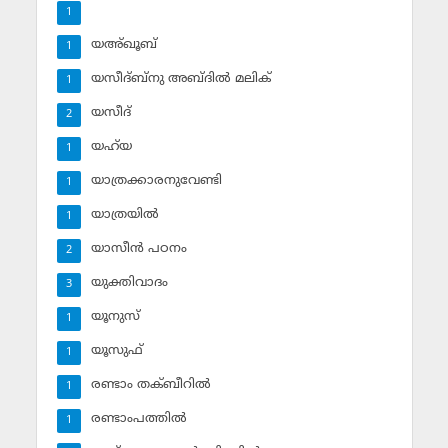
1
യഅ്ഖൂബ്‌
1
യസീദ്ബ്‌നു അബ്ദില്‍ മലിക്‌
1
യസീദ്‌
2
യഹ്‌യ
1
യാത്രക്കാരനുവേണ്ടി
1
യാത്രയില്‍
1
യാസീന്‍ പഠനം
2
യുക്തിവാദം
3
യൂനുസ്‌
1
യൂസുഫ്‌
1
രണ്ടാം തക്ബീറില്‍
1
രണ്ടാംപത്തില്‍
1