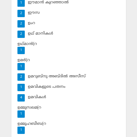
ഈമാന്‍ കുറഞ്ഞാല്‍
1
ഈസ
2
ഉംറ
2
ഉഥ് മാനികള്‍
2
ഉഥ്മാന്‍(റ
1
ഉമര്‍(റ
1
ഉമറുബ്‌നു അബ്ദില്‍ അസീസ്‌
2
ഉമവികളുടെ പതനം
1
ഉമവികള്‍
4
ഉമ്മുസലമ(റ
1
ഉമ്മുഹബീബ(റ
1