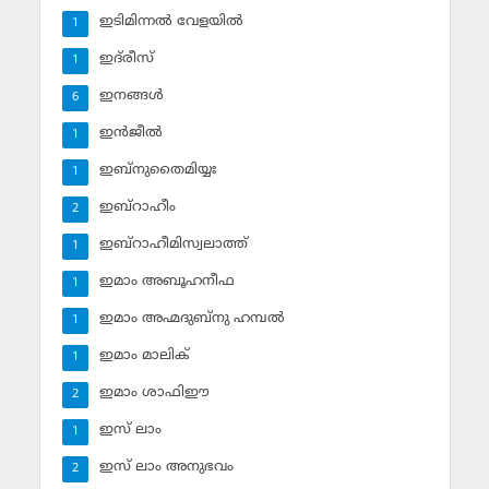
ഇടിമിന്നല്‍ വേളയില്‍
1
ഇദ്‌രീസ്‌
1
ഇനങ്ങള്‍
6
ഇന്‍ജീല്‍
1
ഇബ്‌നുതൈമിയ്യഃ
1
ഇബ്‌റാഹീം
2
ഇബ്‌റാഹീമിസ്വലാത്ത്
1
ഇമാം അബൂഹനീഫ
1
ഇമാം അഹ്മദുബ്‌നു ഹമ്പല്‍
1
ഇമാം മാലിക്
1
ഇമാം ശാഫിഈ
2
ഇസ് ലാം
1
ഇസ് ലാം അനുഭവം
2