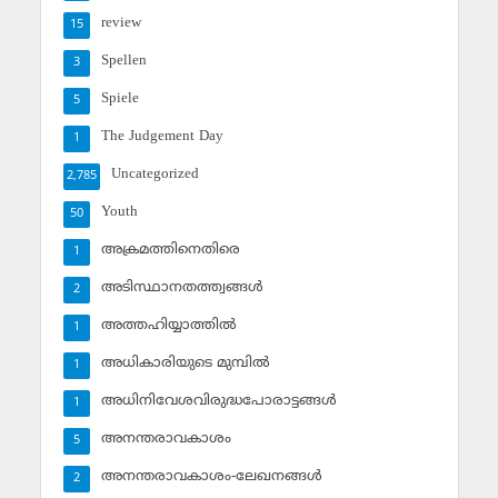
review
15
Spellen
3
Spiele
5
The Judgement Day
1
Uncategorized
2,785
Youth
50
അക്രമത്തിനെതിരെ
1
അടിസ്ഥാനതത്ത്വങ്ങള്‍
2
അത്തഹിയ്യാത്തില്‍
1
അധികാരിയുടെ മുമ്പില്‍
1
അധിനിവേശവിരുദ്ധപോരാട്ടങ്ങള്‍
1
അനന്തരാവകാശം
5
അനന്തരാവകാശം-ലേഖനങ്ങള്‍
2