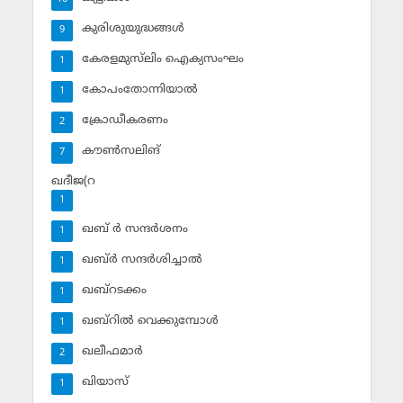
കുരിശുയുദ്ധങ്ങള്‍
9
കേരളമുസ്‌ലിം ഐക്യസംഘം
1
കോപംതോന്നിയാല്‍
1
ക്രോഡീകരണം
2
കൗണ്‍സലിങ്‌
7
ഖദീജ(റ
1
ഖബ് ര്‍ സന്ദര്‍ശനം
1
ഖബ്ര്‍ സന്ദര്‍ശിച്ചാല്‍
1
ഖബ്‌റടക്കം
1
ഖബ്‌റില്‍ വെക്കുമ്പോള്‍
1
ഖലീഫമാര്‍
2
ഖിയാസ്
1