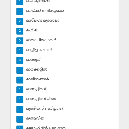
മഴക്കുവേണ്ടി
1
മഴയ്ക്ക് നന്ദിസൂചകം
1
മസ്‌ലഹഃ മുര്‍സലഃ
2
മഹ് ര്‍
2
മാതാപിതാക്കള്‍
5
മാപ്പിളകലകള്‍
1
മാര്യേജ്
4
മാര്‍ക്കറ്റില്‍
1
മാലിന്യങ്ങള്‍
1
മാസപ്പിറവി
1
മാസപ്പിറവിയില്‍
1
മുഅ്തസിം ബില്ലാഹ്
1
മുആവിയ
1
മുജാഹിദീന്‍ പ്രസ്ഥാനം
1