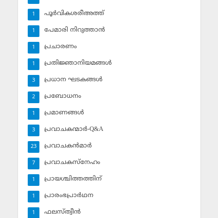
പൂര്‍വികശരീഅത്ത്
1
പേമാരി നിറുത്താന്‍
1
പ്രചാരണം
1
പ്രതിജ്ഞാനിയമങ്ങള്‍
1
പ്രധാന ഘടകങ്ങള്‍
3
പ്രബോധനം
2
പ്രമാണങ്ങള്‍
1
പ്രവാചകന്മാര്‍-Q&A
3
പ്രവാചകന്‍മാര്‍
23
പ്രവാചകസ്‌നേഹം
7
പ്രായശ്ചിത്തത്തിന്
1
പ്രാരംഭപ്രാര്‍ഥന
1
ഫലസ്ത്വീൻ
1