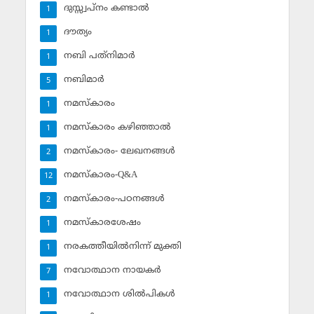
ദുസ്സ്വപ്‌നം കണ്ടാല്‍
1
ദൗത്യം
1
നബി പത്‌നിമാര്‍
1
നബിമാര്‍
5
നമസ്‌കാരം
1
നമസ്‌കാരം കഴിഞ്ഞാല്‍
1
നമസ്‌കാരം- ലേഖനങ്ങള്‍
2
നമസ്‌കാരം-Q&A
12
നമസ്‌കാരം-പഠനങ്ങള്‍
2
നമസ്‌കാരശേഷം
1
നരകത്തീയില്‍നിന്ന് മുക്തി
1
നവോത്ഥാന നായകര്‍
7
നവോത്ഥാന ശില്‍പികള്‍
1