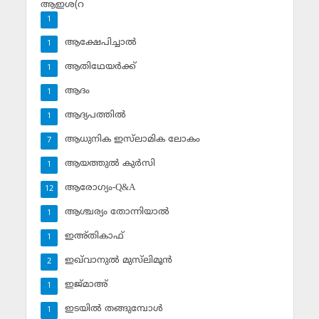
ആഇശ(റ
1
ആക്ഷേപിച്ചാല്‍
1
ആതിഥേയര്‍ക്ക്
1
ആദം
1
ആദ്യപത്തില്‍
1
ആധുനിക ഇസ്‌ലാമിക ലോകം
7
ആയത്തുല്‍ കുര്‍സി
1
ആരോഗ്യം-Q&A
12
ആശ്ചര്യം തോന്നിയാല്‍
1
ഇഅ്തികാഫ്‌
1
ഇഖ്‌വാനുല്‍ മുസ്‌ലിമൂന്‍
2
ഇജ്മാഅ്
1
ഇടയില്‍ തങ്ങുമ്പോള്‍
1