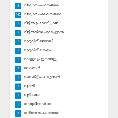
വിശ്വാസം-പഠനങ്ങള്‍
5
വിശ്വാസം-ലേഖനങ്ങള്‍
142
വീട്ടില്‍ പ്രവേശിച്ചാല്‍
1
വീട്ടില്‍നിന്ന് പുറപ്പെട്ടാല്‍
1
വുദുവിന് മുമ്പായി
1
വുദുവിന് ശേഷം
1
വെള്ളവും ഇനങ്ങളും
1
വേദങ്ങള്‍
3
വൈകീട്ട് ചൊല്ലേണ്ടത്
1
വ്യക്തി
7
വ്യഭിചാരം
1
ശത്രുവിനെതിരെ
1
ശരീഅഃ ലേഖനങ്ങള്‍
3