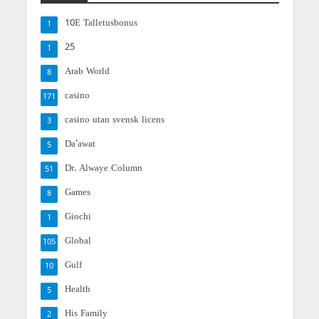
10E Talletusbonus
1
25
1
Arab World
8
casino
171
casino utan svensk licens
3
Da'awat
5
Dr. Alwaye Column
51
Games
8
Giochi
1
Global
105
Gulf
10
Health
5
His Family
2