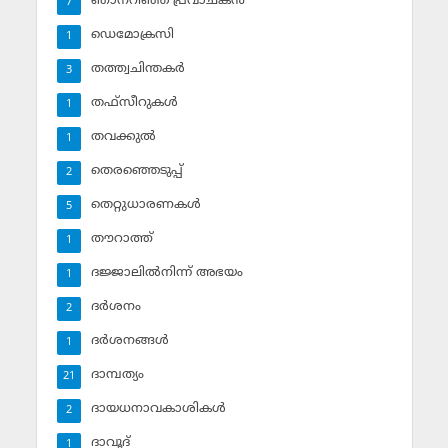
ഞാനറിഞ്ഞ പ്രവാചകന്‍
7
ഡെമോക്രസി
1
തത്ത്വചിന്തകര്‍
3
തഫ്‌സീറുകള്‍
1
തവക്കുല്‍
1
തെരഞ്ഞെടുപ്പ്
2
തെറ്റുധാരണകള്‍
5
തൗറാത്ത്
1
ദജ്ജാലില്‍നിന്ന് അഭയം
1
ദര്‍ശനം
2
ദര്‍ശനങ്ങള്‍
1
ദാമ്പത്യം
21
ദായധനാവകാശികള്‍
2
ദാവൂദ്‌
1