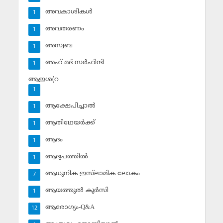
അവകാശികള്‍
1
അവതരണം
1
അസ്വബ
1
അഹ് മദ് സര്‍ഹിന്ദി
1
ആഇശ(റ
1
ആക്ഷേപിച്ചാല്‍
1
ആതിഥേയര്‍ക്ക്
1
ആദം
1
ആദ്യപത്തില്‍
1
ആധുനിക ഇസ്‌ലാമിക ലോകം
7
ആയത്തുല്‍ കുര്‍സി
1
ആരോഗ്യം-Q&A
12