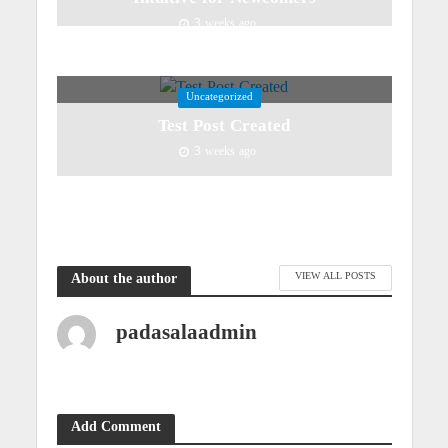
3 weeks ago
Uncategorized
Test Post Created
3 weeks ago
VIEW ALL POSTS
About the author
padasalaadmin
Add Comment