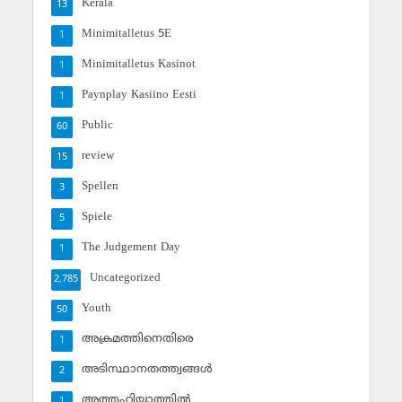
Kerala
13
Minimitalletus 5E
1
Minimitalletus Kasinot
1
Paynplay Kasiino Eesti
1
Public
60
review
15
Spellen
3
Spiele
5
The Judgement Day
1
Uncategorized
2,785
Youth
50
അക്രമത്തിനെതിരെ
1
അടിസ്ഥാനതത്ത്വങ്ങള്‍
2
അത്തഹിയ്യാത്തില്‍
1