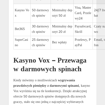
Visa, Master
Kasyno Vo
50 darmowy
Minimalny dep
24/7 liv
Card, Przele
x
ch spinów
ozyt 50 zł
hat
wy24
30 darmowy
Minimalny dep
Paysafecard,
Czaty n
Bet365
ch spinów
ozyt 20 zł
Skrill
wo
SuperCasi
25 darmowy
Przelewy, P
Email, t
Bez wpłaty
no
ch spinów
ayPal
fon
Kasyno Vox – Przewaga
w darmowych spinach
Kiedy mówimy o możliwościach
wygrywania
prawdziwych pieniędzy z darmowymi spinami
, kasyno
Vox wyróżnia się na tle konkurencji. Dzięki atrakcyjnej
ofercie 50 darmowych spinów dostępnych dla nowych
graczy, stało się ono jedną z najczęściej wybieranych