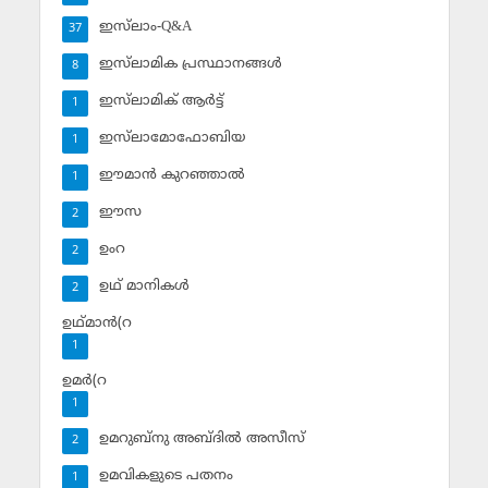
ഇസ്‌ലാം-Q&A
37
ഇസ്‌ലാമിക പ്രസ്ഥാനങ്ങള്‍
8
ഇസ്‌ലാമിക് ആര്‍ട്ട്
1
ഇസ്‌ലാമോഫോബിയ
1
ഈമാന്‍ കുറഞ്ഞാല്‍
1
ഈസ
2
ഉംറ
2
ഉഥ് മാനികള്‍
2
ഉഥ്മാന്‍(റ
1
ഉമര്‍(റ
1
ഉമറുബ്‌നു അബ്ദില്‍ അസീസ്‌
2
ഉമവികളുടെ പതനം
1