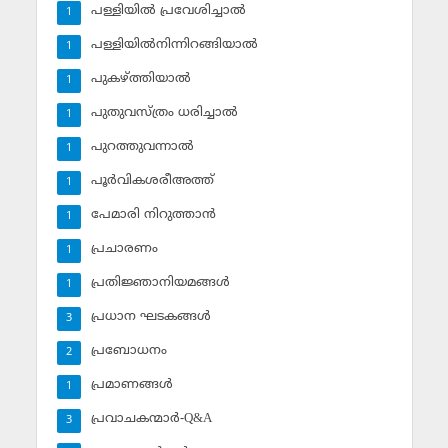
പള്ളിയില്‍ പ്രവേശിച്ചാല്‍
1
പള്ളിയില്‍നിന്നിറങ്ങിയാല്‍
1
പുകഴ്ത്തിയാല്‍
1
പുതുവസ്ത്രം ധരിച്ചാല്‍
1
പുറത്തുവന്നാല്‍
1
പൂര്‍വികശരീഅത്ത്
1
പേമാരി നിറുത്താന്‍
1
പ്രചാരണം
1
പ്രതിജ്ഞാനിയമങ്ങള്‍
1
പ്രധാന ഘടകങ്ങള്‍
3
പ്രബോധനം
2
പ്രമാണങ്ങള്‍
1
പ്രവാചകന്മാര്‍-Q&A
3