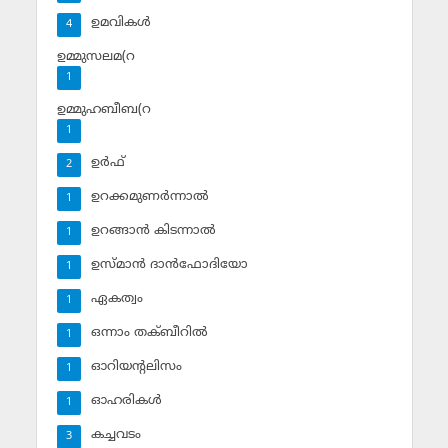
ഉമവികള്‍
4
ഉമ്മുസലമ(റ
1
ഉമ്മുഹബീബ(റ
1
ഉര്‍ഫ്
2
ഉറക്കമുണര്‍ന്നാല്‍
1
ഉറങ്ങാന്‍ കിടന്നാല്‍
1
ഉസ്മാന്‍ ദാന്‍ഫോദിയോ
1
ഏകത്വം
1
ഒന്നാം തക്ബീറില്‍
1
ഓറിയന്റലിസം
1
ഓഹരികള്‍
1
കച്ചവടം
3