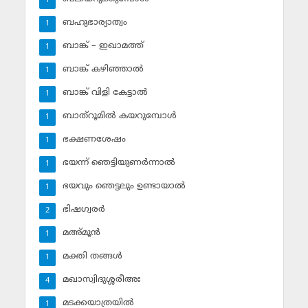
1
ബഹുഭാര്യാത്വം
1
ബാങ്ക് – ഇഖാമത്ത്
1
ബാങ്ക് കഴിഞ്ഞാല്‍
1
ബാങ്ക് വിളി കേട്ടാല്‍
1
ബാത്‌റൂമില്‍ കയറുമ്പോള്‍
1
ഭക്ഷണശേഷം
1
ഭയന്ന് ഞെട്ടിയുണര്‍ന്നാല്‍
1
ഭയവും ഞെട്ടലും ഉണ്ടായാല്‍
1
ഭിഷഗ്വരര്‍
2
മഅ്മൂന്‍
1
മക്തി തങ്ങള്‍
1
മഖാസ്വിദുശ്ശരീഅഃ
4
മടക്കയാത്രയില്‍
1