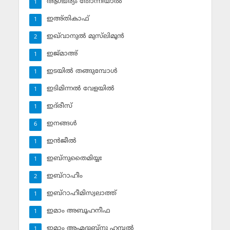
ആശ്ചര്യം തോന്നിയാല്‍
1
ഇഅ്തികാഫ്‌
1
ഇഖ്‌വാനുല്‍ മുസ്‌ലിമൂന്‍
2
ഇജ്മാഅ്
1
ഇടയില്‍ തങ്ങുമ്പോള്‍
1
ഇടിമിന്നല്‍ വേളയില്‍
1
ഇദ്‌രീസ്‌
1
ഇനങ്ങള്‍
6
ഇന്‍ജീല്‍
1
ഇബ്‌നുതൈമിയ്യഃ
1
ഇബ്‌റാഹീം
2
ഇബ്‌റാഹീമിസ്വലാത്ത്
1
ഇമാം അബൂഹനീഫ
1
ഇമാം അഹ്മദുബ്‌നു ഹമ്പല്‍
1