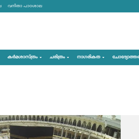
ല
വനിതാ പാഠശാല
കര്‍മശാസ്ത്രം
ചരിത്രം
നാഗരികത
ചോദ്യോത്ത