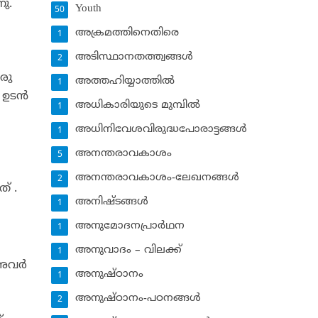
നു.
Youth
50
അക്രമത്തിനെതിരെ
1
അടിസ്ഥാനതത്ത്വങ്ങള്‍
2
രു
അത്തഹിയ്യാത്തില്‍
1
ഉടന്‍
അധികാരിയുടെ മുമ്പില്‍
1
അധിനിവേശവിരുദ്ധപോരാട്ടങ്ങള്‍
1
അനന്തരാവകാശം
5
അനന്തരാവകാശം-ലേഖനങ്ങള്‍
2
് .
അനിഷ്ടങ്ങള്‍
1
അനുമോദനപ്രാര്‍ഥന
1
അനുവാദം – വിലക്ക്‌
1
അവര്‍
അനുഷ്ഠാനം
1
അനുഷ്ഠാനം-പഠനങ്ങള്‍
2