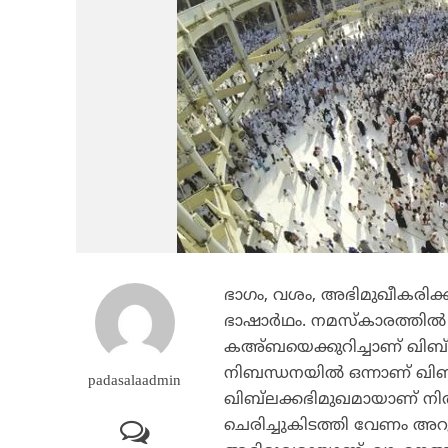
ഭാഗം, വശം, അഭിമുഖീകരിക്
ഭാഷാര്‍ഥം. നമസ്‌കാരത്തില്‍
കഅ്ബയെക്കുറിച്ചാണ് ഖിബ് 
നിബന്ധനയില്‍ ഒന്നാണ് ഖി
padasalaadmin
ഖിബ്‌ലക്കഭിമുഖമായാണ് നിര
ചെരിച്ചുകിടത്തി വേണം അറുക്