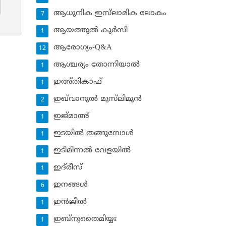
ആധുനിക ഇസ്‌ലാമിക ലോകം
7
ആയത്തുല്‍ കുര്‍സി
1
ആരോഗ്യം-Q&A
12
ആശ്ചര്യം തോന്നിയാല്‍
1
ഇഅ്തികാഫ്‌
1
ഇഖ്‌വാനുല്‍ മുസ്‌ലിമൂന്‍
2
ഇജ്മാഅ്
1
ഇടയില്‍ തങ്ങുമ്പോള്‍
1
ഇടിമിന്നല്‍ വേളയില്‍
1
ഇദ്‌രീസ്‌
1
ഇനങ്ങള്‍
6
ഇന്‍ജീല്‍
1
ഇബ്‌നുതൈമിയ്യഃ
1