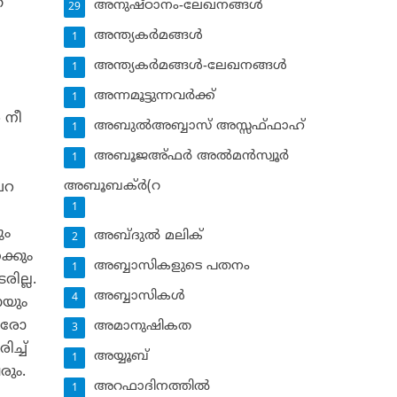
്
അനുഷ്ഠാനം-ലേഖനങ്ങള്‍
29
അന്ത്യകര്‍മങ്ങള്‍
1
അന്ത്യകര്‍മങ്ങള്‍-ലേഖനങ്ങള്‍
1
അന്നമൂട്ടുന്നവര്‍ക്ക്
1
 നീ
അബുല്‍അബ്ബാസ് അസ്സഫ്ഫാഹ്‌
1
അബൂജഅ്ഫര്‍ അല്‍മന്‍സ്വൂര്‍
1
അബൂബക്ര്‍(റ
ബഖറ
1
ും
അബ്ദുല്‍ മലിക്‌
2
ക്കും
അബ്ബാസികളുടെ പതനം
1
രില്ല.
അബ്ബാസികള്‍
4
ായും
 ഓരോ
അമാനുഷികത
3
ച്ച്
അയ്യൂബ്‌
1
രും.
അറഫാദിനത്തില്‍
1