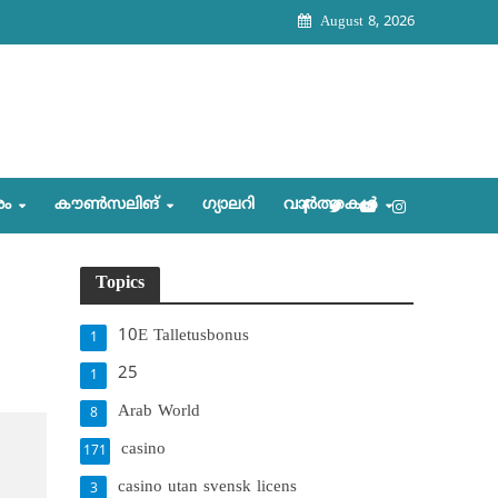
August 8, 2026
രം
കൗണ്‍സലിങ്‌
ഗ്യാലറി
വാര്‍ത്തകള്‍
Topics
10E Talletusbonus
1
25
1
Arab World
8
casino
171
casino utan svensk licens
3