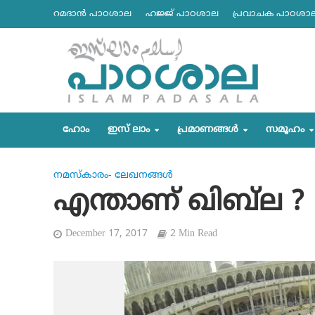
റമദാന്‍ പാഠശാല
ഹജ്ജ് പാഠശാല
പ്രവാചക പാഠശാ
ഹോം
ഇസ് ലാം
പ്രമാണങ്ങള്‍
സമൂഹം
നമസ്‌കാരം- ലേഖനങ്ങള്‍
എന്താണ് ഖിബ്‌ല ?
December 17, 2017
2 Min Read