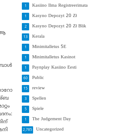
‍
Kasiino Ilma Registreerimata
1
Kasyno Depozyt 20 Zł
1
Kasyno Depozyt 20 Zł Blik
2
െ ആ
Kerala
13
Minimitalletus 5E
1
Minimitalletus Kasinot
1
പോള്‍
Paynplay Kasiino Eesti
1
Public
60
review
15
ിനാറോ
കഅ്ബ
Spellen
3
റ്റം
Spiele
5
േദനം:
The Judgement Day
1
തിന്
Uncategorized
േനി
2,785