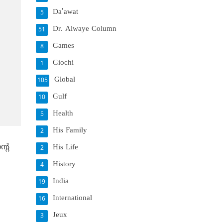
Da'awat
5
Dr. Alwaye Column
51
Games
8
Giochi
1
Global
105
Gulf
10
Health
5
His Family
2
്റെ
His Life
2
History
4
India
19
International
16
Jeux
3