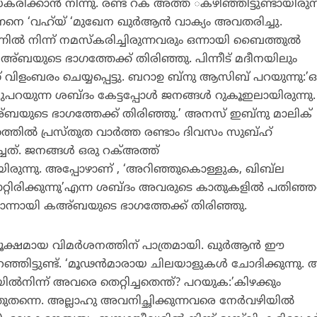
രിക്കാന്‍ നിന്നു. രണ്ട് റക് അത്ത ്കഴിഞ്ഞിട്ടുണ്ടായിരുന്
്നനെ ‘വഹ്‌യ് ‘മുഖേന ഖുര്‍ആന്‍ വാക്യം അവതരിച്ചു.
ില്‍ നിന്ന് നമസ്‌കരിച്ചിരുന്നവരും ഒന്നായി ബൈത്തുല്‍
കഅ്ബയുടെ ഭാഗത്തേക്ക് തിരിഞ്ഞു. പിന്നീട് മദീനയിലും
ിളംബരം ചെയ്യപ്പെട്ടു. ബറാഉ ബ്‌നു ആസിബ് പറയുന്നു:’ഒ
ുപറയുന്ന ശബ്ദം കേട്ടപ്പോള്‍ ജനങ്ങള്‍ റുകൂഇലായിരുന്നു. 
യുടെ ഭാഗത്തേക്ക് തിരിഞ്ഞു.’ അനസ് ഇബ്‌നു മാലിക്
്തില്‍ പ്രസ്തുത വാര്‍ത്ത രണ്ടാം ദിവസം സുബ്ഹ്
ത്. ജനങ്ങള്‍ ഒരു റക്അത്ത്
ടായിരുന്നു. അപ്പോഴാണ് , ‘അറിഞ്ഞുകൊള്ളുക, ഖിബ്‌ല
്റിരിക്കുന്നു’എന്ന ശബ്ദം അവരുടെ കാതുകളില്‍ പതിഞ്ഞത
ൊന്നായി കഅ്ബയുടെ ഭാഗത്തേക്ക് തിരിഞ്ഞു.
ൂക്ഷമായ വിമര്‍ശനത്തിന് പാത്രമായി. ഖുര്‍ആന്‍ ഈ
റഞ്ഞിട്ടുണ്ട്. ‘മൂഢന്‍മാരായ ചിലയാളുകള്‍ ചോദിക്കുന്നു. 
ില്‍നിന്ന് അവരെ തെറ്റിച്ചതെന്ത്? പറയുക:’കിഴക്കും
ുതന്നെ. അല്ലാഹു അവനിച്ഛിക്കുന്നവരെ നേര്‍വഴിയില്‍