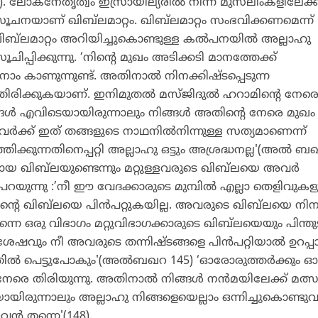
 ലോകനേതൃത്വം ഇസ്രായീല്യരില്‍ നിന്ന് മുസ്‌ലിംകളിലേക്ക
ൂചനയാണ് ഖിബ്‌ലമാറ്റം. ഖിബ്‌ലമാറ്റം സംഭവിക്കണമെന്ന്
ഖിബ്‌ലമാറ്റം അറിയിച്ചുകൊണ്ടുള്ള കല്‍പനയില്‍ അല്ലാഹു
പിക്കുന്നു. ‘നിന്റെ മുഖം അടിക്കടി മാനത്തേക്ക്
നാം കാണുന്നുണ്ട്. അതിനാല്‍ നിനക്കിഷ്ടപ്പെടുന്ന
 തിരിക്കുകയാണ്. ഇനിമുതല്‍ മസ്ജിദുല്‍ ഹറാമിന്റെ നേരെ
ങ്ങള്‍ എവിടെയായിരുന്നാലും നിങ്ങള്‍ അതിന്റെ നേരെ മുഖം
ടവര്‍ക്ക് ഇത് തങ്ങളുടെ നാഥനില്‍നിന്നുള്ള സത്യമാണെന്ന്
്തിക്കുന്നതിനെപ്പറ്റി അല്ലാഹു ഒട്ടും അശ്രദ്ധനല്ല'(അല്‍ 
്തമായ ഖിബ്‌ലയുണ്ടെന്നും മറ്റുള്ളവരുടെ ഖിബ്‌ലയെ അവര്‍
‍ പറയുന്നു :’നീ ഈ വേദക്കാരുടെ മുമ്പില്‍ എല്ലാ തെളിവുകള
്റെ ഖിബ്‌ലയെ പിന്‍പറ്റുകയില്ല. അവരുടെ ഖിബ്‌ലയെ നിന
ന്നെ ഒരു വിഭാഗം മറ്റുവിഭാഗക്കാരുടെ ഖിബ്‌ലയെയും പിന്തുട
ഷവും നീ അവരുടെ തന്നിഷ്ടങ്ങളെ പിന്‍പറ്റിയാല്‍ ഉറപ്പ
്തില്‍ പെട്ടുപോകും'(അല്‍ബഖറ 145) ‘ഓരോരുത്തര്‍ക്കും
േരെ തിരിയുന്നു. അതിനാല്‍ നിങ്ങള്‍ നന്‍മയിലേക്ക് മത്സരി
ായിരുന്നാലും അല്ലാഹു നിങ്ങളെയെല്ലാം ഒന്നിച്ചുകൊണ്ടുവ
വന്‍ തന്നെ'(148).