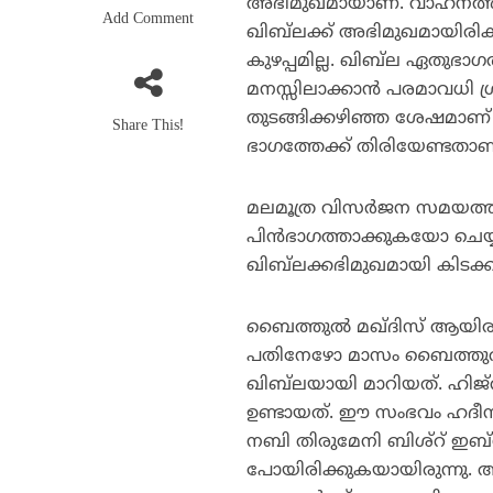
അഭിമുഖമായാണ്. വാഹനത്തില്
Add Comment
ഖിബ്‌ലക്ക് അഭിമുഖമായിരിക
കുഴപ്പമില്ല. ഖിബ്‌ല ഏതുഭാ
മനസ്സിലാക്കാന്‍ പരമാവധി 
തുടങ്ങിക്കഴിഞ്ഞ ശേഷമാണ് 
Share This!
ഭാഗത്തേക്ക് തിരിയേണ്ടതാണ
മലമൂത്ര വിസര്‍ജന സമയത്
പിന്‍ഭാഗത്താക്കുകയോ ചെയ്യര
ഖിബ്‌ലക്കഭിമുഖമായി കിടക്ക
ബൈത്തുല്‍ മഖ്ദിസ് ആയിരുന
പതിനേഴോ മാസം ബൈത്തുല്‍ 
ഖിബ്‌ലയായി മാറിയത്. ഹിജ
ഉണ്ടായത്. ഈ സംഭവം ഹദീസില്
നബി തിരുമേനി ബിശ്‌റ് ഇബ്‌ന
പോയിരിക്കുകയായിരുന്നു. അ