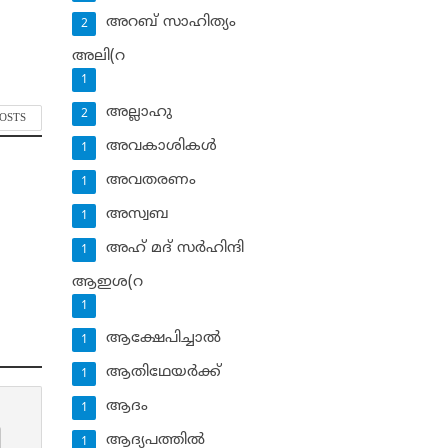
അറബ് സാഹിത്യം
2
അലി(റ
1
അല്ലാഹു
2
POSTS
അവകാശികള്‍
1
അവതരണം
1
അസ്വബ
1
അഹ് മദ് സര്‍ഹിന്ദി
1
ആഇശ(റ
1
ആക്ഷേപിച്ചാല്‍
1
ആതിഥേയര്‍ക്ക്
1
ആദം
1
ആദ്യപത്തില്‍
1