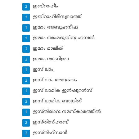
ഇബ്‌റാഹീം
2
ഇബ്‌റാഹീമിസ്വലാത്ത്
1
ഇമാം അബൂഹനീഫ
1
ഇമാം അഹ്മദുബ്‌നു ഹമ്പല്‍
1
ഇമാം മാലിക്
1
ഇമാം ശാഫിഈ
2
ഇസ് ലാം
1
ഇസ് ലാം അനുഭവം
2
ഇസ് ലാമിക ഇന്‍ഷുറന്‍സ്‌
1
ഇസ് ലാമിക ബാങ്കിങ്‌
3
ഇസ്തിഖാറഃ നമസ്‌കാരത്തില്‍
1
ഇസ്തിസ്ഹാബ്
2
ഇസ്തിഹ്‌സാന്‍
2