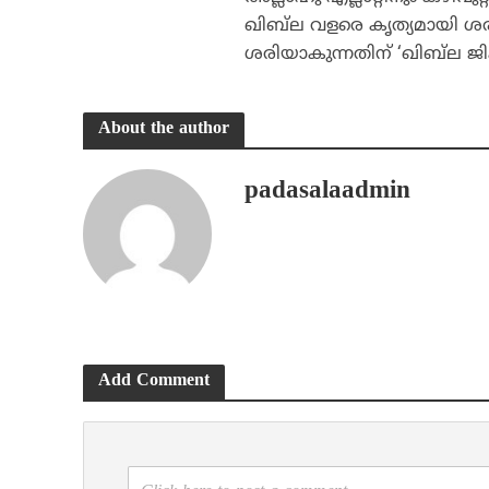
ഖിബ്‌ല വളരെ കൃത്യമായി ശര
ശരിയാകുന്നതിന് ‘ഖിബ്‌ല ജി
About the author
padasalaadmin
Add Comment