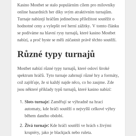
Kasino Mostbet se stalo populárním cílem pro milovníky
online hazardních her díky svým atraktivním turnajům.
Turnaje nabízejí hráčům jedinečnou příležitost soutěžit o
hodnotné ceny a vylepšit své herní zážitky. V tomto článku
se podíváme na hlavní rysy turnajů, které kasino Mostbet
nabízí, a proč byste se měli zúčastnit právě těchto soutěží.
Různé typy turnajů
Mostbet nabízí různé typy turnajů, které osloví široké
spektrum hráčů. Tyto turnaje zahrnují různé hry a formáty,
což zajišťuje, že si každý najde něco, co ho zaujme. Zde
jsou některé příklady typů turnajů, které kasino nabízí:
Slots turnaje:
Zaměřují se výhradně na hrací
automaty, kde hráči soutěží o nejvyšší celkové výhry
během daného období.
Živá turnaje:
Kde hráči soutěží ve hrách s živými
krupiéry, jako je blackjack nebo ruleta.