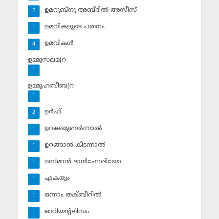
ഉമറുബ്‌നു അബ്ദില്‍ അസീസ്‌
2
ഉമവികളുടെ പതനം
1
ഉമവികള്‍
4
ഉമ്മുസലമ(റ
1
ഉമ്മുഹബീബ(റ
1
ഉര്‍ഫ്
2
ഉറക്കമുണര്‍ന്നാല്‍
1
ഉറങ്ങാന്‍ കിടന്നാല്‍
1
ഉസ്മാന്‍ ദാന്‍ഫോദിയോ
1
ഏകത്വം
1
ഒന്നാം തക്ബീറില്‍
1
ഓറിയന്റലിസം
1