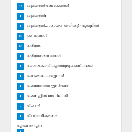
ഖുര്‍ആന്‍-ലേഖനങ്ങള്‍
33
ഖുര്‍ആന്‍r
1
ഖുര്‍ആന്‍പാരായണത്തിന്റെ സുജൂദില്‍
1
ഗ്രന്ഥങ്ങള്‍
10
ചരിത്രം
18
ചരിത്രസംഭവങ്ങള്‍
1
ചാലിലകത്ത് കുഞ്ഞുമുഹമ്മദ് ഹാജി
1
ജംറയിലെ കല്ലേറില്‍
1
ജമാഅത്തെ ഇസ്‌ലാമി
1
ജമാലുദ്ദീന്‍ അഫ്ഗാനി
1
ജിഹാദ്‌
2
ജീവിതവീക്ഷണം
1
ജുവൈരിയ്യ(റ