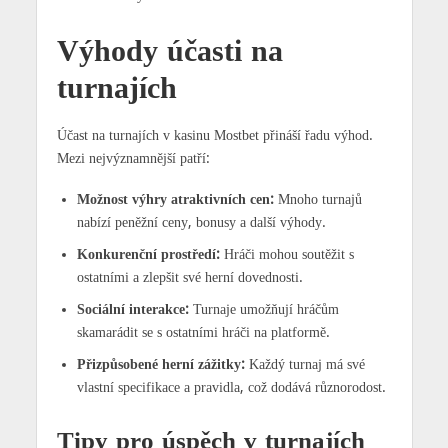
Výhody účasti na
turnajích
Účast na turnajích v kasinu Mostbet přináší řadu výhod.
Mezi nejvýznamnější patří:
Možnost výhry atraktivních cen:
Mnoho turnajů
nabízí peněžní ceny, bonusy a další výhody.
Konkurenční prostředí:
Hráči mohou soutěžit s
ostatními a zlepšit své herní dovednosti.
Sociální interakce:
Turnaje umožňují hráčům
skamarádit se s ostatními hráči na platformě.
Přizpůsobené herní zážitky:
Každý turnaj má své
vlastní specifikace a pravidla, což dodává různorodost.
Tipy pro úspěch v turnajích