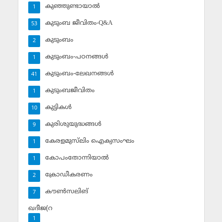
കുഞ്ഞുണ്ടായാല്‍
1
കുടുംബ ജീവിതം-Q&A
53
കുടുംബം
2
കുടുംബം-പഠനങ്ങള്‍
1
കുടുംബം-ലേഖനങ്ങള്‍
41
കുടുംബജീവിതം
1
കുട്ടികള്‍
10
കുരിശുയുദ്ധങ്ങള്‍
9
കേരളമുസ്‌ലിം ഐക്യസംഘം
1
കോപംതോന്നിയാല്‍
1
ക്രോഡീകരണം
2
കൗണ്‍സലിങ്‌
7
ഖദീജ(റ
1