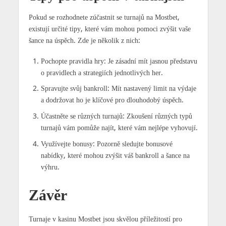
Pokud se rozhodnete zúčastnit se turnajů na Mostbet,
existují určité tipy, které vám mohou pomoci zvýšit vaše
šance na úspěch. Zde je několik z nich:
Pochopte pravidla hry: Je zásadní mít jasnou představu
o pravidlech a strategiích jednotlivých her.
Spravujte svůj bankroll: Mít nastavený limit na výdaje
a dodržovat ho je klíčové pro dlouhodobý úspěch.
Účastněte se různých turnajů: Zkoušení různých typů
turnajů vám pomůže najít, které vám nejlépe vyhovují.
Využívejte bonusy: Pozorně sledujte bonusové
nabídky, které mohou zvýšit váš bankroll a šance na
výhru.
Závěr
Turnaje v kasinu Mostbet jsou skvělou příležitostí pro