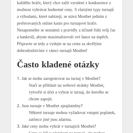
každého hráče, který chce zažít vzrušení z konkurence a
možnost vyhrávat hodnotné ceny. S různými typy turnajů
a výhodami, které nabízejí, se stává Mostbet jedním z
preferovaných online kasin pro turnajové hráče.
Nezapomeňte se seznámit s pravidly a účinně řídit svůj čas
a bankroll, abyste maximalizovali své šance na úspěch.
Připravte se tedy a vydejte se na cestu za skvělými
dobrodružstvími v rámci turnajů Mostbet!
Často kladené otázky
1. Jak se mohu zaregistrovat na turnaj v Mostbet?
Stačí se přihlásit na webové stránky Mostbet,
vytvořit si účet a vybrat si turnaj, do kterého se
chcete zapojit.
2. Jsou turnaje v Mostbet zpoplatněny?
Některé turnaje mohou vyžadovat vstupní poplatek,
zatímco jiné jsou zdarma.
3. Jaké ceny mohu vyhrát v turnajích Mostbet?