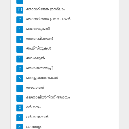
1
ഞാനറിഞ്ഞ ഇസ്‌ലാം
118
ഞാനറിഞ്ഞ പ്രവാചകന്‍
7
ഡെമോക്രസി
1
തത്ത്വചിന്തകര്‍
3
തഫ്‌സീറുകള്‍
1
തവക്കുല്‍
1
തെരഞ്ഞെടുപ്പ്
2
തെറ്റുധാരണകള്‍
5
തൗറാത്ത്
1
ദജ്ജാലില്‍നിന്ന് അഭയം
1
ദര്‍ശനം
2
ദര്‍ശനങ്ങള്‍
1
ദാമ്പത്യം
21