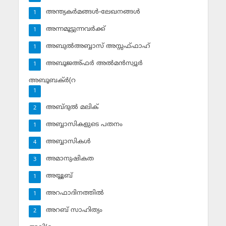
അന്ത്യകര്‍മങ്ങള്‍-ലേഖനങ്ങള്‍
1
അന്നമൂട്ടുന്നവര്‍ക്ക്
1
അബുല്‍അബ്ബാസ് അസ്സഫ്ഫാഹ്‌
1
അബൂജഅ്ഫര്‍ അല്‍മന്‍സ്വൂര്‍
1
അബൂബക്ര്‍(റ
1
അബ്ദുല്‍ മലിക്‌
2
അബ്ബാസികളുടെ പതനം
1
അബ്ബാസികള്‍
4
അമാനുഷികത
3
അയ്യൂബ്‌
1
അറഫാദിനത്തില്‍
1
അറബ് സാഹിത്യം
2