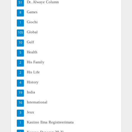
Dr. Alwaye Column
51
Games
8
Giochi
1
Global
105
Gulf
10
Health
5
His Family
2
His Life
2
History
4
India
19
International
16
Jeux
3
Kasiino Ilma Registreerimata
1