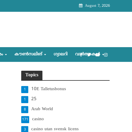
August 7, 2026
രം
കൗണ്‍സലിങ്‌
ഗ്യാലറി
വാര്‍ത്തകള്‍
Topics
10E Talletusbonus
1
25
1
Arab World
8
casino
171
casino utan svensk licens
3