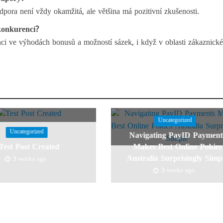
odpora není vždy okamžitá, ale většina má pozitivní zkušenosti.
konkurencí?
ci ve výhodách bonusů a možností sázek, i když v oblasti zákaznick
Uncategorized
Uncategorized
Navigating PayID Payment
Test Post Created
Makes Best Online Pokies
Australia Surprisingly Simp
3 weeks ago
3 weeks ago