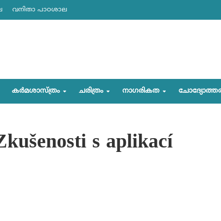
ല
വനിതാ പാഠശാല
കര്‍മശാസ്ത്രം
ചരിത്രം
നാഗരികത
ചോദ്യോത്ത
Zkušenosti s aplikací