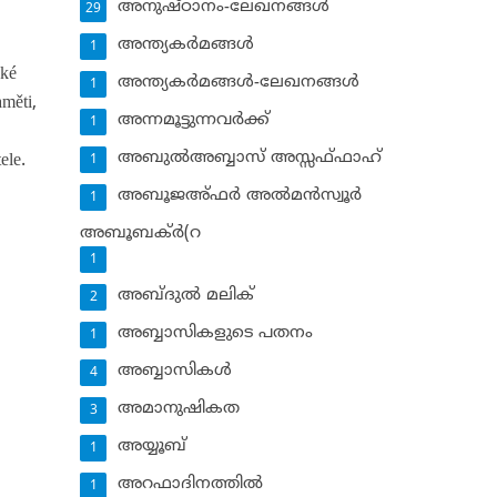
അനുഷ്ഠാനം-ലേഖനങ്ങള്‍
29
അന്ത്യകര്‍മങ്ങള്‍
1
oké
അന്ത്യകര്‍മങ്ങള്‍-ലേഖനങ്ങള്‍
1
aměti,
അന്നമൂട്ടുന്നവര്‍ക്ക്
1
അബുല്‍അബ്ബാസ് അസ്സഫ്ഫാഹ്‌
ele.
1
അബൂജഅ്ഫര്‍ അല്‍മന്‍സ്വൂര്‍
1
അബൂബക്ര്‍(റ
1
അബ്ദുല്‍ മലിക്‌
2
അബ്ബാസികളുടെ പതനം
1
അബ്ബാസികള്‍
4
അമാനുഷികത
3
അയ്യൂബ്‌
1
അറഫാദിനത്തില്‍
1