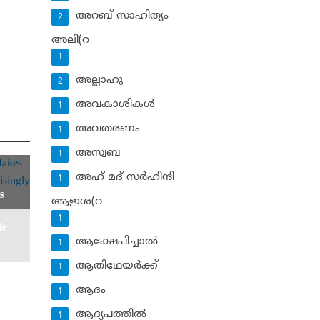
അറബ് സാഹിത്യം
2
അലി(റ
1
é
അല്ലാഹു
2
അവകാശികള്‍
1
അവതരണം
1
അസ്വബ
1
അഹ് മദ് സര്‍ഹിന്ദി
1
s
ആഇശ(റ
1
le
ആക്ഷേപിച്ചാല്‍
1
ആതിഥേയര്‍ക്ക്
1
ആദം
1
ആദ്യപത്തില്‍
1