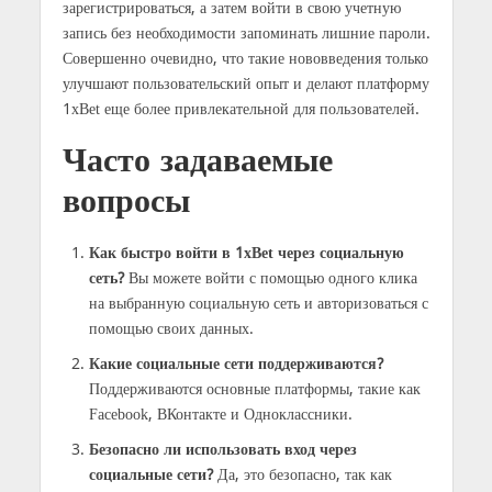
зарегистрироваться, а затем войти в свою учетную
запись без необходимости запоминать лишние пароли.
Совершенно очевидно, что такие нововведения только
улучшают пользовательский опыт и делают платформу
1xBet еще более привлекательной для пользователей.
Часто задаваемые
вопросы
Как быстро войти в 1xBet через социальную
сеть?
Вы можете войти с помощью одного клика
на выбранную социальную сеть и авторизоваться с
помощью своих данных.
Какие социальные сети поддерживаются?
Поддерживаются основные платформы, такие как
Facebook, ВКонтакте и Одноклассники.
Безопасно ли использовать вход через
социальные сети?
Да, это безопасно, так как