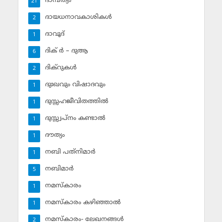
ദാമ്പത്യം
21
ദായധനാവകാശികള്‍
2
ദാവൂദ്‌
1
ദിക് ര്‍ – ദുആ
6
ദിക്‌റുകള്‍
2
ദുഃഖവും വിഷാദവും
1
ദുസ്സഹജീവിതത്തില്‍
1
ദുസ്സ്വപ്‌നം കണ്ടാല്‍
1
ദൗത്യം
1
നബി പത്‌നിമാര്‍
1
നബിമാര്‍
5
നമസ്‌കാരം
1
നമസ്‌കാരം കഴിഞ്ഞാല്‍
1
നമസ്‌കാരം- ലേഖനങ്ങള്‍
2