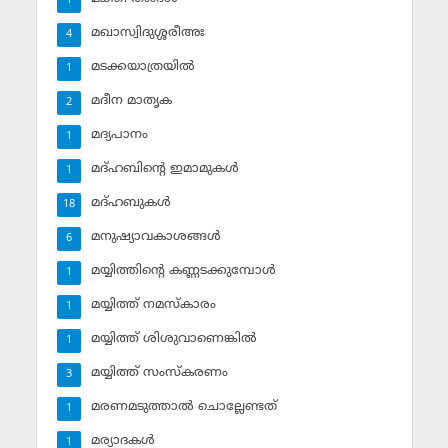
1
മഖാസ്വിദുശ്ശരീഅഃ
4
മടക്കയാത്രയില്‍
1
മദീന മാതൃക
2
മദ്യപാനം
1
മദ്ഹബിന്റെ ഇമാമുകള്‍
1
മദ്ഹബുകള്‍
18
മനുഷ്യാവകാശങ്ങള്‍
6
മയ്യിത്തിന്റെ കണ്ണടക്കുമ്പോള്‍
1
മയ്യിത്ത് നമസ്‌കാരം
1
മയ്യിത്ത് ശിശുവാണെങ്കില്‍
1
മയ്യിത്ത് സംസ്‌കരണം
3
മരണമടുത്താല്‍ ചൊല്ലേണ്ടത്
1
മര്യാദകള്‍
1