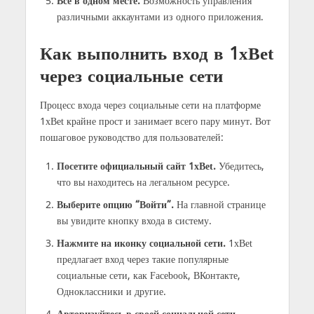
Все в одном месте:
Возможность управления
различными аккаунтами из одного приложения.
Как выполнить вход в 1xBet
через социальные сети
Процесс входа через социальные сети на платформе
1xBet крайне прост и занимает всего пару минут. Вот
пошаговое руководство для пользователей:
Посетите официальный сайт 1xBet.
Убедитесь,
что вы находитесь на легальном ресурсе.
Выберите опцию “Войти”.
На главной странице
вы увидите кнопку входа в систему.
Нажмите на иконку социальной сети.
1xBet
предлагает вход через такие популярные
социальные сети, как Facebook, ВКонтакте,
Одноклассники и другие.