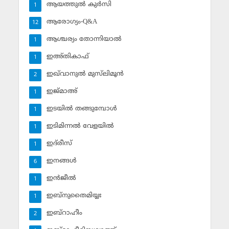
ആയത്തുല്‍ കുര്‍സി
1
ആരോഗ്യം-Q&A
12
ആശ്ചര്യം തോന്നിയാല്‍
1
ഇഅ്തികാഫ്‌
1
ഇഖ്‌വാനുല്‍ മുസ്‌ലിമൂന്‍
2
ഇജ്മാഅ്
1
ഇടയില്‍ തങ്ങുമ്പോള്‍
1
ഇടിമിന്നല്‍ വേളയില്‍
1
ഇദ്‌രീസ്‌
1
ഇനങ്ങള്‍
6
ഇന്‍ജീല്‍
1
ഇബ്‌നുതൈമിയ്യഃ
1
ഇബ്‌റാഹീം
2