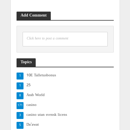
Add Comment
Click here to post a comment
Topics
10E Talletusbonus
1
25
1
Arab World
8
casino
171
casino utan svensk licens
3
Da'awat
5