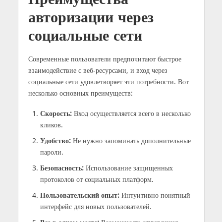
Преимущества
авторизации через
социальные сети
Современные пользователи предпочитают быстрое
взаимодействие с веб-ресурсами, и вход через
социальные сети удовлетворяет эти потребности. Вот
несколько основных преимуществ:
Скорость:
Вход осуществляется всего в несколько
кликов.
Удобство:
Не нужно запоминать дополнительные
пароли.
Безопасность:
Использование защищенных
протоколов от социальных платформ.
Пользовательский опыт:
Интуитивно понятный
интерфейс для новых пользователей.