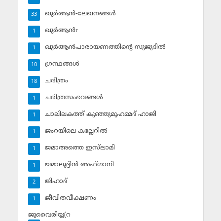
ഖുര്‍ആന്‍-ലേഖനങ്ങള്‍
33
ഖുര്‍ആന്‍r
1
ഖുര്‍ആന്‍പാരായണത്തിന്റെ സുജൂദില്‍
1
ഗ്രന്ഥങ്ങള്‍
10
ചരിത്രം
18
ചരിത്രസംഭവങ്ങള്‍
1
ചാലിലകത്ത് കുഞ്ഞുമുഹമ്മദ് ഹാജി
1
ജംറയിലെ കല്ലേറില്‍
1
ജമാഅത്തെ ഇസ്‌ലാമി
1
ജമാലുദ്ദീന്‍ അഫ്ഗാനി
1
ജിഹാദ്‌
2
ജീവിതവീക്ഷണം
1
ജുവൈരിയ്യ(റ