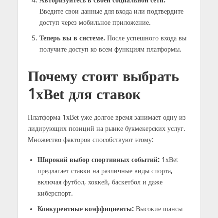
Авторизуйтесь в своей социальной сети.
Введите свои данные для входа или подтвердите
доступ через мобильное приложение.
Теперь вы в системе.
После успешного входа вы
получите доступ ко всем функциям платформы.
Почему стоит выбрать
1xBet для ставок
Платформа 1xBet уже долгое время занимает одну из
лидирующих позиций на рынке букмекерских услуг.
Множество факторов способствуют этому:
Широкий выбор спортивных событий:
1xBet
предлагает ставки на различные виды спорта,
включая футбол, хоккей, баскетбол и даже
киберспорт.
Конкурентные коэффициенты:
Высокие шансы