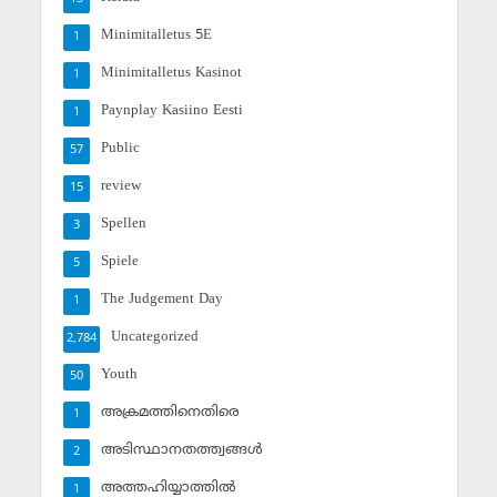
Minimitalletus 5E
1
Minimitalletus Kasinot
1
Paynplay Kasiino Eesti
1
Public
57
review
15
Spellen
3
Spiele
5
The Judgement Day
1
Uncategorized
2,784
Youth
50
അക്രമത്തിനെതിരെ
1
അടിസ്ഥാനതത്ത്വങ്ങള്‍
2
അത്തഹിയ്യാത്തില്‍
1