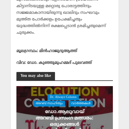
കിട്ടാനിടയുള്ള മറ്റൊരു പോരാട്ടത്തിനും
സജ്ജമാകാനായിരുന്നു ഖാലിദും സംഘവും
മുഅ്ത പോര്‍ക്കളം ഉപേക്ഷിച്ചതും
യുദ്ധത്തില്‍നിന്ന് രക്ഷപ്പെടാന്‍ ശ്രമിച്ചതുമെന്ന്
ചുരുക്കം.
മൂലഗ്രന്ഥം: മിന്‍ഹാജുദുആത്ത്
വിവ: ഡോ. കുഞ്ഞുമുഹമ്മദ് പുലവത്ത്‌
You may also like
Dr. Alwaye Column
അറബ് സാഹിത്യം
വാര്‍ത്തകള്‍
ഡോ.ആലുവായ്
അറബി പ്രസംഗ മത്സരം:
ഒരുക്കങ്ങൾ