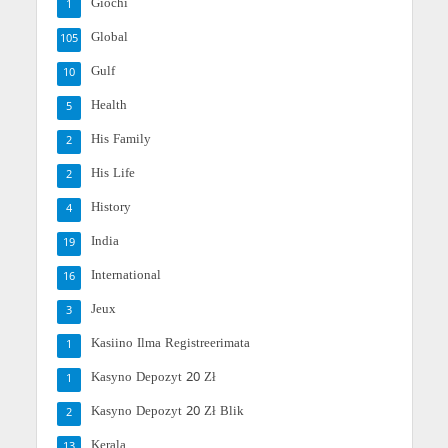
Giochi
1
Global
105
Gulf
10
Health
5
His Family
2
His Life
2
History
4
India
19
International
16
Jeux
3
Kasiino Ilma Registreerimata
1
Kasyno Depozyt 20 Zł
1
Kasyno Depozyt 20 Zł Blik
2
Kerala
13