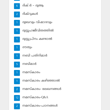
ദിക് ര്‍ – ദുആ
6
ദിക്‌റുകള്‍
2
ദുഃഖവും വിഷാദവും
1
ദുസ്സഹജീവിതത്തില്‍
1
ദുസ്സ്വപ്‌നം കണ്ടാല്‍
1
ദൗത്യം
1
നബി പത്‌നിമാര്‍
1
നബിമാര്‍
5
നമസ്‌കാരം
1
നമസ്‌കാരം കഴിഞ്ഞാല്‍
1
നമസ്‌കാരം- ലേഖനങ്ങള്‍
2
നമസ്‌കാരം-Q&A
12
നമസ്‌കാരം-പഠനങ്ങള്‍
2