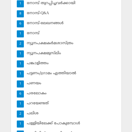
നോമ്പ് തുറപ്പിച്ചവര്‍ക്കായി
1
നോമ്പ്-Q&A
8
നോമ്പ്-ലേഖനങ്ങള്‍
6
നോമ്പ്‌
1
ന്യൂനപക്ഷകര്‍മശാസ്ത്രം
2
ന്യൂനപക്ഷമുസ്‌ലിം
1
പങ്കാളിത്തം
1
പട്ടണം/ഗ്രാമം എത്തിയാല്‍
1
പണയം
1
പരലോകം
6
പറയേണ്ടത്
1
പലിശ
2
പള്ളിയിലേക്ക് പോകുമ്പോള്‍
1