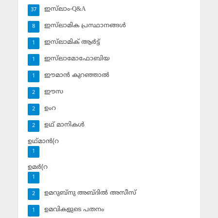
ഇസ്‌ലാം-Q&A
37
ഇസ്‌ലാമിക പ്രസ്ഥാനങ്ങള്‍
8
ഇസ്‌ലാമിക് ആര്‍ട്ട്
1
ഇസ്‌ലാമോഫോബിയ
1
ഈമാന്‍ കുറഞ്ഞാല്‍
1
ഈസ
2
ഉംറ
2
ഉഥ് മാനികള്‍
2
ഉഥ്മാന്‍(റ
1
ഉമര്‍(റ
1
ഉമറുബ്‌നു അബ്ദില്‍ അസീസ്‌
2
ഉമവികളുടെ പതനം
1