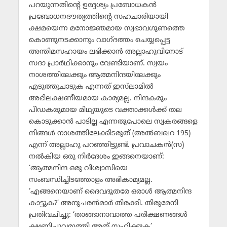
പറയുന്നതിന്റെ ഉദ്ദേശ്യം പ്രബോധകന്‍
പ്രബോധനദൗത്യത്തിന്റെ സഹചാരിയായി
ക്ഷമയെന്ന മനോജ്ഞമായ സ്വഭാവഗുണത്തെ
കൊണ്ടുനടക്കാനും വാഗ്ദത്തം ചെയ്യപ്പെട്ട
അന്തിമസഹായം ലഭിക്കാന്‍ അല്ലാഹുവിനോട്
സദാ പ്രാര്‍ഥിക്കാനും വേണ്ടിയാണ്. സ്വയം
നാശത്തിലേക്കും ആത്മനിന്ദയിലേക്കും
എടുത്തുചാടുക എന്നത് ഇസ്‌ലാമില്‍
അഭിലക്ഷണീയമായ കാര്യമല്ല. നിന്ദകരും
പീഡകരുമായ മിഥ്യയുടെ വക്താക്കള്‍ക്ക് തല
കൊടുക്കാന്‍ പാടില്ല എന്നതുപോലെ സ്വകരങ്ങളെ
നിങ്ങള്‍ നാശത്തിലേക്കിടരുത് (അല്‍ബഖറ 195)
എന്ന് അല്ലാഹു പറഞ്ഞിട്ടുണ്ട്. പ്രവാചകന്‍(സ)
നല്‍കിയ ഒരു നിര്‍ദേശം ഇങ്ങനെയാണ്:
‘ആത്മനിന്ദ ഒരു വിശ്വാസിയെ
സംബന്ധിച്ചിടത്തോളം അഭികാമ്യമല്ല.
‘എങ്ങനെയാണ് ദൈവദൂതരേ ഒരാള്‍ ആത്മനിന്ദ
കാട്ടുക?’ അനുചരന്‍മാര്‍ തിരക്കി. തിരുമേനി
പ്രതിവചിച്ചു: ‘താങ്ങാനാവാത്ത പരീക്ഷണങ്ങള്‍
ക്ഷണിച്ചുവരുത്തി അത് സഹിക്കുക’.