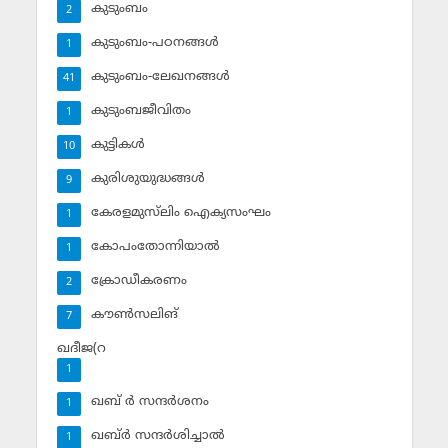
കുടുംബം
2
കുടുംബം-പഠനങ്ങള്‍
1
കുടുംബം-ലേഖനങ്ങള്‍
41
കുടുംബജീവിതം
1
കുട്ടികള്‍
10
കുരിശുയുദ്ധങ്ങള്‍
9
കേരളമുസ്‌ലിം ഐക്യസംഘം
1
കോപംതോന്നിയാല്‍
1
ക്രോഡീകരണം
2
കൗണ്‍സലിങ്‌
7
ഖദീജ(റ
1
ഖബ് ര്‍ സന്ദര്‍ശനം
1
ഖബ്ര്‍ സന്ദര്‍ശിച്ചാല്‍
1