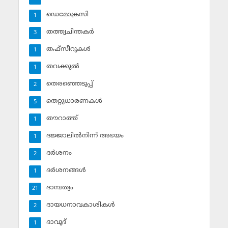
ഡെമോക്രസി
1
തത്ത്വചിന്തകര്‍
3
തഫ്‌സീറുകള്‍
1
തവക്കുല്‍
1
തെരഞ്ഞെടുപ്പ്
2
തെറ്റുധാരണകള്‍
5
തൗറാത്ത്
1
ദജ്ജാലില്‍നിന്ന് അഭയം
1
ദര്‍ശനം
2
ദര്‍ശനങ്ങള്‍
1
ദാമ്പത്യം
21
ദായധനാവകാശികള്‍
2
ദാവൂദ്‌
1