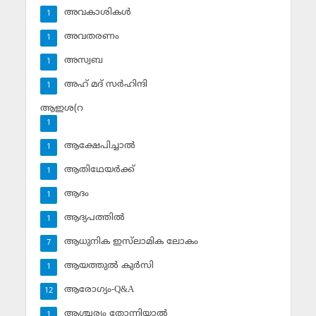
അവകാശികള്‍
1
അവതരണം
1
അസ്വബ
1
അഹ് മദ് സര്‍ഹിന്ദി
1
ആഇശ(റ
1
ആക്ഷേപിച്ചാല്‍
1
ആതിഥേയര്‍ക്ക്
1
ആദം
1
ആദ്യപത്തില്‍
1
ആധുനിക ഇസ്‌ലാമിക ലോകം
7
ആയത്തുല്‍ കുര്‍സി
1
ആരോഗ്യം-Q&A
12
ആശ്ചര്യം തോന്നിയാല്‍
1