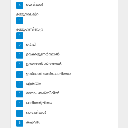
ഉമവികള്‍
4
ഉമ്മുസലമ(റ
1
ഉമ്മുഹബീബ(റ
1
ഉര്‍ഫ്
2
ഉറക്കമുണര്‍ന്നാല്‍
1
ഉറങ്ങാന്‍ കിടന്നാല്‍
1
ഉസ്മാന്‍ ദാന്‍ഫോദിയോ
1
ഏകത്വം
1
ഒന്നാം തക്ബീറില്‍
1
ഓറിയന്റലിസം
1
ഓഹരികള്‍
1
കച്ചവടം
3