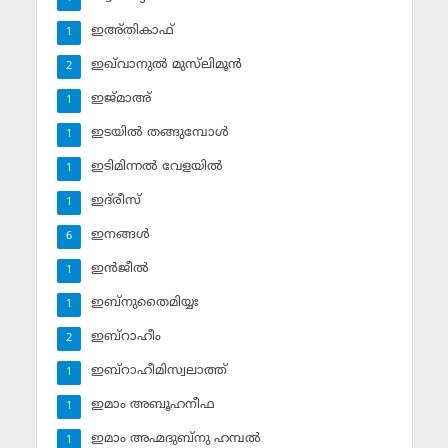
ഇഅ്തികാഫ്‌
1
ഇഖ്‌വാനുല്‍ മുസ്‌ലിമൂന്‍
2
ഇജ്മാഅ്
1
ഇടയില്‍ തങ്ങുമ്പോള്‍
1
ഇടിമിന്നല്‍ വേളയില്‍
1
ഇദ്‌രീസ്‌
1
ഇനങ്ങള്‍
6
ഇന്‍ജീല്‍
1
ഇബ്‌നുതൈമിയ്യഃ
1
ഇബ്‌റാഹീം
2
ഇബ്‌റാഹീമിസ്വലാത്ത്
1
ഇമാം അബൂഹനീഫ
1
ഇമാം അഹ്മദുബ്‌നു ഹമ്പല്‍
1