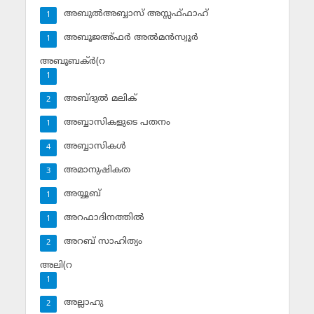
അബുല്‍അബ്ബാസ് അസ്സഫ്ഫാഹ്‌
1
അബൂജഅ്ഫര്‍ അല്‍മന്‍സ്വൂര്‍
1
അബൂബക്ര്‍(റ
1
അബ്ദുല്‍ മലിക്‌
2
അബ്ബാസികളുടെ പതനം
1
അബ്ബാസികള്‍
4
അമാനുഷികത
3
അയ്യൂബ്‌
1
അറഫാദിനത്തില്‍
1
അറബ് സാഹിത്യം
2
അലി(റ
1
അല്ലാഹു
2