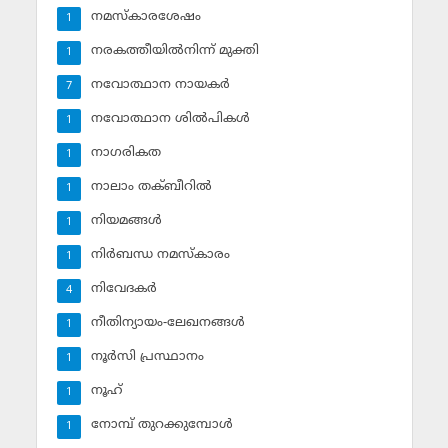
നമസ്‌കാരശേഷം
1
നരകത്തീയില്‍നിന്ന് മുക്തി
1
നവോത്ഥാന നായകര്‍
7
നവോത്ഥാന ശില്‍പികള്‍
1
നാഗരികത
1
നാലാം തക്ബീറില്‍
1
നിയമങ്ങള്‍
1
നിര്‍ബന്ധ നമസ്‌കാരം
1
നിവേദകര്‍
4
നീതിന്യായം-ലേഖനങ്ങള്‍
1
നൂര്‍സി പ്രസ്ഥാനം
1
നൂഹ്‌
1
നോമ്പ് തുറക്കുമ്പോള്‍
1