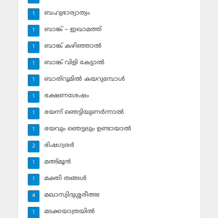
ബഹുഭാര്യാത്വം
1
ബാങ്ക് – ഇഖാമത്ത്
1
ബാങ്ക് കഴിഞ്ഞാല്‍
1
ബാങ്ക് വിളി കേട്ടാല്‍
1
ബാത്‌റൂമില്‍ കയറുമ്പോള്‍
1
ഭക്ഷണശേഷം
1
ഭയന്ന് ഞെട്ടിയുണര്‍ന്നാല്‍
1
ഭയവും ഞെട്ടലും ഉണ്ടായാല്‍
1
ഭിഷഗ്വരര്‍
2
മഅ്മൂന്‍
1
മക്തി തങ്ങള്‍
1
മഖാസ്വിദുശ്ശരീഅഃ
4
മടക്കയാത്രയില്‍
1