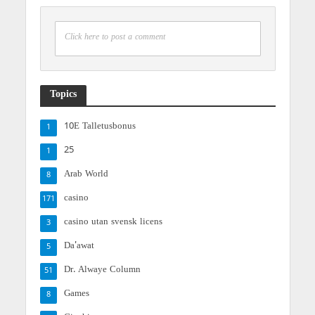
Click here to post a comment
Topics
10E Talletusbonus
1
25
1
Arab World
8
casino
171
casino utan svensk licens
3
Da'awat
5
Dr. Alwaye Column
51
Games
8