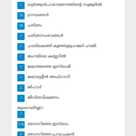
ഖുര്‍ആന്‍പാരായണത്തിന്റെ സുജൂദില്‍
1
ഗ്രന്ഥങ്ങള്‍
10
ചരിത്രം
18
ചരിത്രസംഭവങ്ങള്‍
1
ചാലിലകത്ത് കുഞ്ഞുമുഹമ്മദ് ഹാജി
1
ജംറയിലെ കല്ലേറില്‍
1
ജമാഅത്തെ ഇസ്‌ലാമി
1
ജമാലുദ്ദീന്‍ അഫ്ഗാനി
1
ജിഹാദ്‌
2
ജീവിതവീക്ഷണം
1
ജുവൈരിയ്യ(റ
1
ഞാനറിഞ്ഞ ഇസ്‌ലാം
118
ഞാനറിഞ്ഞ പ്രവാചകന്‍
7