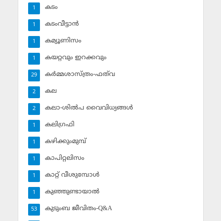
കടം
1
കടംവീട്ടാന്‍
1
കമ്യൂണിസം
1
കയറ്റവും ഇറക്കവും
1
കര്‍മ്മശാസ്ത്രം-ഫത്‌വ
29
കല
2
കലാ-ശില്‍പ വൈവിധ്യങ്ങള്‍
2
കലിഗ്രഫി
1
കഴിക്കുംമുമ്പ്
1
കാപിറ്റലിസം
1
കാറ്റ് വീശുമ്പോള്‍
1
കുഞ്ഞുണ്ടായാല്‍
1
കുടുംബ ജീവിതം-Q&A
53