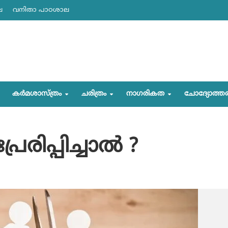
ല
വനിതാ പാഠശാല
കര്‍മശാസ്ത്രം
ചരിത്രം
നാഗരികത
ചോദ്യോത്ത
േരിപ്പിച്ചാല്‍ ?