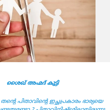
ശൈഖ് അഹ്മദ് കുട്ടി
 തന്റെ പിതാവിന്റെ ഇച്ഛപ്രകാരം ഭാര്യയെ
േണ്ടതുണ്ടോ ? പിതാവിനിഷ്ടമില്ലായിരുന്നു