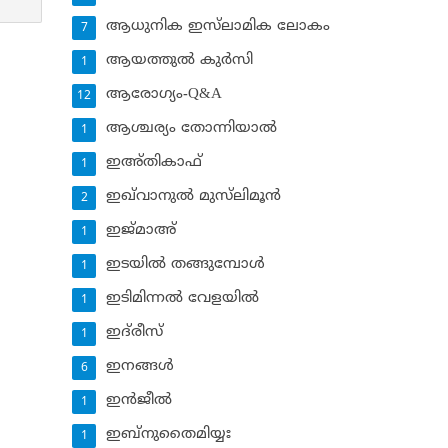
ആധുനിക ഇസ്‌ലാമിക ലോകം
7
ആയത്തുല്‍ കുര്‍സി
1
ആരോഗ്യം-Q&A
12
ആശ്ചര്യം തോന്നിയാല്‍
1
ഇഅ്തികാഫ്‌
1
ഇഖ്‌വാനുല്‍ മുസ്‌ലിമൂന്‍
2
ഇജ്മാഅ്
1
ഇടയില്‍ തങ്ങുമ്പോള്‍
1
ഇടിമിന്നല്‍ വേളയില്‍
1
ഇദ്‌രീസ്‌
1
ഇനങ്ങള്‍
6
ഇന്‍ജീല്‍
1
ഇബ്‌നുതൈമിയ്യഃ
1