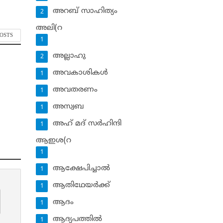
അറബ് സാഹിത്യം
2
അലി(റ
POSTS
1
അല്ലാഹു
2
അവകാശികള്‍
1
അവതരണം
1
അസ്വബ
1
അഹ് മദ് സര്‍ഹിന്ദി
1
ആഇശ(റ
1
ആക്ഷേപിച്ചാല്‍
1
ആതിഥേയര്‍ക്ക്
1
ആദം
1
ആദ്യപത്തില്‍
1