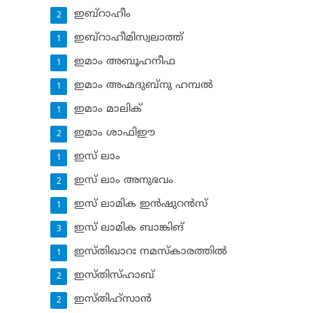
ഇബ്‌റാഹീം
2
ഇബ്‌റാഹീമിസ്വലാത്ത്
1
ഇമാം അബൂഹനീഫ
1
ഇമാം അഹ്മദുബ്‌നു ഹമ്പല്‍
1
ഇമാം മാലിക്
1
ഇമാം ശാഫിഈ
2
ഇസ് ലാം
1
ഇസ് ലാം അനുഭവം
2
ഇസ് ലാമിക ഇന്‍ഷുറന്‍സ്‌
1
ഇസ് ലാമിക ബാങ്കിങ്‌
3
ഇസ്തിഖാറഃ നമസ്‌കാരത്തില്‍
1
ഇസ്തിസ്ഹാബ്
2
ഇസ്തിഹ്‌സാന്‍
2