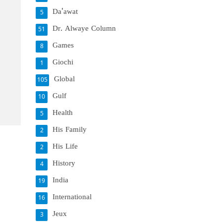
Da'awat
5
Dr. Alwaye Column
51
Games
8
Giochi
1
Global
105
Gulf
10
Health
5
His Family
2
His Life
2
History
4
India
19
International
16
Jeux
3