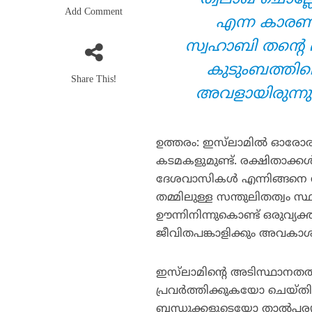
Add Comment
എന്ന കാരണത്
സ്വഹാബി തന്റെ ഭാ
കുടുംബത്തിലെ
Share This!
അവളായിരുന്നുവ
ഉത്തരം: ഇസ്‌ലാമില്‍ ഓരോര
കടമകളുമുണ്ട്. രക്ഷിതാക്കള്‍
ദേശവാസികള്‍ എന്നിങ്ങനെ 
തമ്മിലുള്ള സന്തുലിതത്വം സ
ഊന്നിനിന്നുകൊണ്ട് ഒരുവ്യ
ജീവിതപങ്കാളിക്കും അവകാശങ
ഇസ്‌ലാമിന്റെ അടിസ്ഥാനതത്ത
പ്രവര്‍ത്തിക്കുകയോ ചെയ്തിട
ബന്ധുക്കളുടെയോ താല്‍പര്യം 