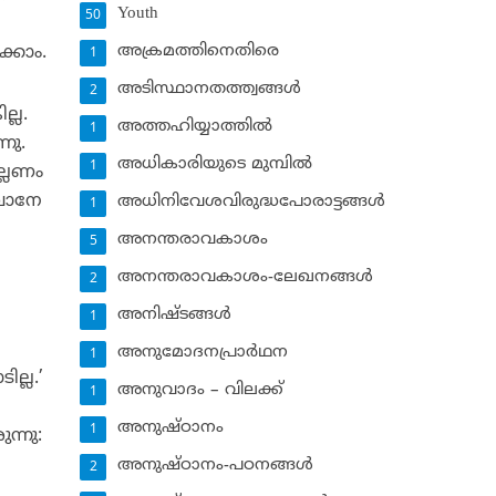
Youth
50
അക്രമത്തിനെതിരെ
ക്കാം.
1
അടിസ്ഥാനതത്ത്വങ്ങള്‍
2
്ല.
അത്തഹിയ്യാത്തില്‍
1
നു.
അധികാരിയുടെ മുമ്പില്‍
1
ല്ലണം
യാവാനേ
അധിനിവേശവിരുദ്ധപോരാട്ടങ്ങള്‍
1
അനന്തരാവകാശം
5
അനന്തരാവകാശം-ലേഖനങ്ങള്‍
2
അനിഷ്ടങ്ങള്‍
1
അനുമോദനപ്രാര്‍ഥന
1
ല്ല.’
അനുവാദം – വിലക്ക്‌
1
അനുഷ്ഠാനം
1
ന്നു:
അനുഷ്ഠാനം-പഠനങ്ങള്‍
2