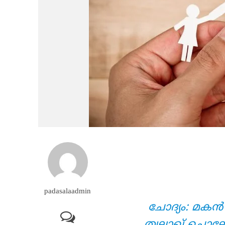
padasalaadmin
ചോദ്യം: മകന്‍
ത്വലാഖ് ചൊല്ല