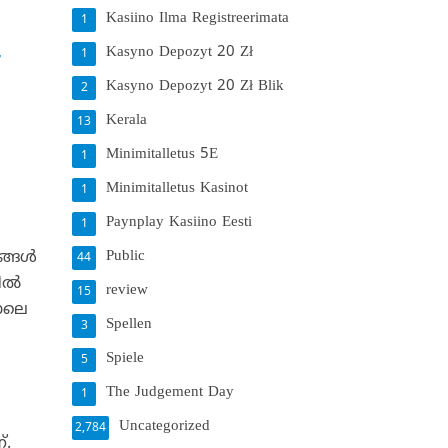
Kasiino Ilma Registreerimata
1
Kasyno Depozyt 20 Zł
1
.
Kasyno Depozyt 20 Zł Blik
2
Kerala
13
Minimitalletus 5E
1
Minimitalletus Kasinot
1
Paynplay Kasiino Eesti
1
Public
ങള്‍
44
ല്‍
review
15
പോലെ
Spellen
3
Spiele
5
The Judgement Day
1
Uncategorized
2,784
്.