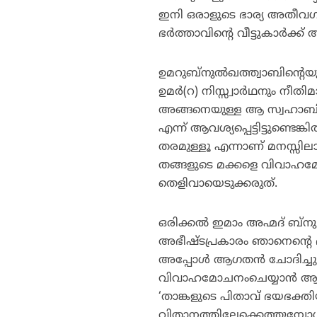
ഇനി ഒരാളുടെ ഭാര്യ അതീവഗുരു
ഭര്‍ത്താവിന്റെ വീട്ടുകാര്‍ക
ഉമറുബ്‌നുല്‍ഖത്ത്വാബിന്റെ
ഉമര്‍(റ) നിസ്സ്വാര്‍ഥനും ന
അങ്ങനെയുള്ള ആ സ്വഹാബിപ്
എന്ന് ആവശ്യപ്പെട്ടിട്ടുണ്ടെങ്
തരമുള്ളൂ എന്നാണ് മനസ്സിലാക
തങ്ങളുടെ മക്കളെ വിവാഹമോചന
തെളിവായെടുക്കരുത്.
ഒരിക്കല്‍ ഇമാം അഹ്മദ് ബ്‌
അഭീഷ്ടപ്രകാരം ഞാനെന്റെ ഭാര്
അപ്പോള്‍ ആഗതന്‍ ചോദിച്ചു:
വിവാഹമോചനംചെയ്യാന്‍ ആവശ്
‘താങ്കളുടെ പിതാവ് ഭയഭക്തി
വിതാനത്തിലേക്കെത്തുമ്പോള്