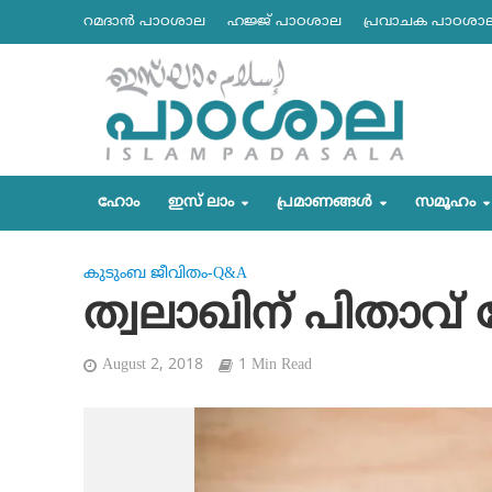
റമദാന്‍ പാഠശാല
ഹജ്ജ് പാഠശാല
പ്രവാചക പാഠശാ
ഹോം
ഇസ് ലാം
പ്രമാണങ്ങള്‍
സമൂഹം
കുടുംബ ജീവിതം-Q&A
ത്വലാഖിന് പിതാവ് പ്ര
August 2, 2018
1 Min Read