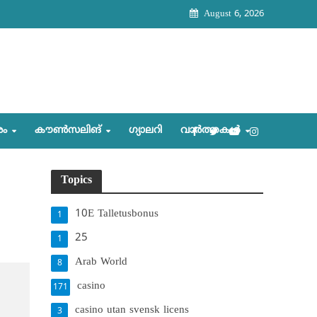
August 6, 2026
രം
കൗണ്‍സലിങ്‌
ഗ്യാലറി
വാര്‍ത്തകള്‍
Topics
10E Talletusbonus
1
25
1
Arab World
8
casino
171
casino utan svensk licens
3