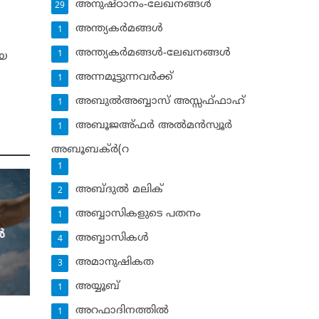
അനുഷ്ഠാനം-ലേഖനങ്ങള്‍
29
അന്ത്യകര്‍മങ്ങള്‍
1
അന്ത്യകര്‍മങ്ങള്‍-ലേഖനങ്ങള്‍
1
യെ
അന്നമൂട്ടുന്നവര്‍ക്ക്
1
അബുല്‍അബ്ബാസ് അസ്സഫ്ഫാഹ്‌
1
അബൂജഅ്ഫര്‍ അല്‍മന്‍സ്വൂര്‍
1
അബൂബക്ര്‍(റ
1
അബ്ദുല്‍ മലിക്‌
2
അബ്ബാസികളുടെ പതനം
1
‍
അബ്ബാസികള്‍
4
അമാനുഷികത
3
അയ്യൂബ്‌
1
അറഫാദിനത്തില്‍
1