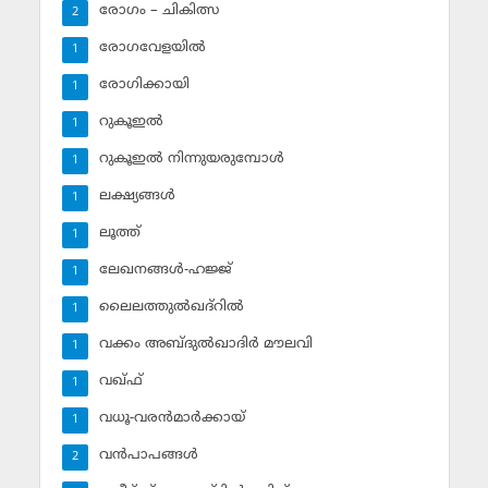
രോഗം – ചികിത്സ
2
രോഗവേളയില്‍
1
രോഗിക്കായി
1
റുകൂഇല്‍
1
റുകൂഇല്‍ നിന്നുയരുമ്പോള്‍
1
ലക്ഷ്യങ്ങള്‍
1
ലൂത്ത്‌
1
ലേഖനങ്ങള്‍-ഹജ്ജ്‌
1
ലൈലത്തുല്‍ഖദ്‌റില്‍
1
വക്കം അബ്ദുല്‍ഖാദിര്‍ മൗലവി
1
വഖ്ഫ്
1
വധൂ-വരന്‍മാര്‍ക്കായ്
1
വന്‍പാപങ്ങള്‍
2