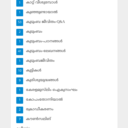
കാറ്റ് വീശുമ്പോള്‍
1
കുഞ്ഞുണ്ടായാല്‍
1
കുടുംബ ജീവിതം-Q&A
53
കുടുംബം
2
കുടുംബം-പഠനങ്ങള്‍
1
കുടുംബം-ലേഖനങ്ങള്‍
41
കുടുംബജീവിതം
1
കുട്ടികള്‍
10
കുരിശുയുദ്ധങ്ങള്‍
9
കേരളമുസ്‌ലിം ഐക്യസംഘം
1
കോപംതോന്നിയാല്‍
1
ക്രോഡീകരണം
2
കൗണ്‍സലിങ്‌
7