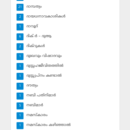
ദാമ്പത്യം
21
ദായധനാവകാശികള്‍
2
ദാവൂദ്‌
1
ദിക് ര്‍ – ദുആ
6
ദിക്‌റുകള്‍
2
ദുഃഖവും വിഷാദവും
1
ദുസ്സഹജീവിതത്തില്‍
1
ദുസ്സ്വപ്‌നം കണ്ടാല്‍
1
ദൗത്യം
1
നബി പത്‌നിമാര്‍
1
നബിമാര്‍
5
നമസ്‌കാരം
1
നമസ്‌കാരം കഴിഞ്ഞാല്‍
1