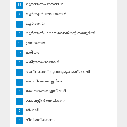
ഖുര്‍ആന്‍-പഠനങ്ങള്‍
38
ഖുര്‍ആന്‍-ലേഖനങ്ങള്‍
33
ഖുര്‍ആന്‍r
1
ഖുര്‍ആന്‍പാരായണത്തിന്റെ സുജൂദില്‍
1
ഗ്രന്ഥങ്ങള്‍
10
ചരിത്രം
18
ചരിത്രസംഭവങ്ങള്‍
1
ചാലിലകത്ത് കുഞ്ഞുമുഹമ്മദ് ഹാജി
1
ജംറയിലെ കല്ലേറില്‍
1
ജമാഅത്തെ ഇസ്‌ലാമി
1
ജമാലുദ്ദീന്‍ അഫ്ഗാനി
1
ജിഹാദ്‌
2
ജീവിതവീക്ഷണം
1