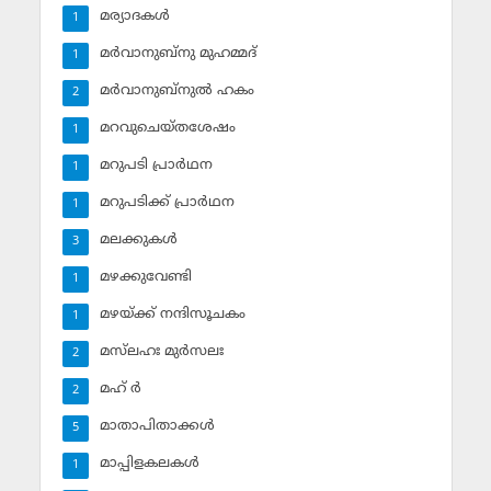
മര്യാദകള്‍
1
മര്‍വാനുബ്‌നു മുഹമ്മദ്
1
മര്‍വാനുബ്‌നുല്‍ ഹകം
2
മറവുചെയ്തശേഷം
1
മറുപടി പ്രാര്‍ഥന
1
മറുപടിക്ക് പ്രാര്‍ഥന
1
മലക്കുകള്‍
3
മഴക്കുവേണ്ടി
1
മഴയ്ക്ക് നന്ദിസൂചകം
1
മസ്‌ലഹഃ മുര്‍സലഃ
2
മഹ് ര്‍
2
മാതാപിതാക്കള്‍
5
മാപ്പിളകലകള്‍
1