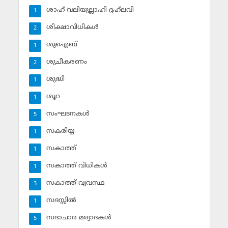
ശാഹ് വലിയുല്ലാഹി ദ്ദഹ്‌ലവി
1
ശിക്ഷാവിധികള്‍
2
ശുഐബ്‌
1
ശുചീകരണം
2
ശുദ്ധി
1
ശൂറ
1
സംഘടനകള്‍
5
സകരിയ്യ
1
സകാത്ത്‌
1
സകാത്ത്‌ വിധികള്‍
1
സകാത്ത്‌ വ്യവസ്ഥ
3
സദസ്സില്‍
1
സദാചാര മര്യാദകള്‍
5