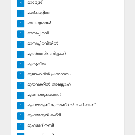
മാര്യേജ്
4
മാര്‍ക്കറ്റില്‍
1
മാലിന്യങ്ങള്‍
1
മാസപ്പിറവി
1
മാസപ്പിറവിയില്‍
1
മുഅ്തസിം ബില്ലാഹ്
1
മുആവിയ
1
മുജാഹിദീന്‍ പ്രസ്ഥാനം
1
മുതവക്കില്‍ അലല്ലാഹ്
1
മുന്നൊരുക്കങ്ങള്‍
1
മുഹമ്മദുബ്‌നു അബ്ദില്‍ വഹ്ഹാബ്
1
മുഹമ്മദുല്‍ മഹ്ദി
1
മുഹമ്മദ് നബി
1