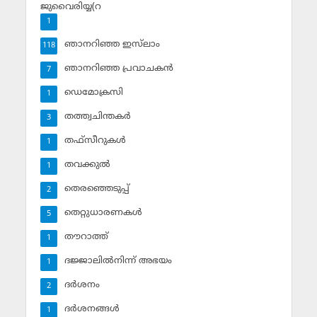
ജുവൈരിയ്യ(റ
1
ഞാനറിഞ്ഞ ഇസ്‌ലാം
118
ഞാനറിഞ്ഞ പ്രവാചകന്‍
7
ഡെമോക്രസി
1
തത്ത്വചിന്തകര്‍
3
തഫ്‌സീറുകള്‍
1
തവക്കുല്‍
1
തെരഞ്ഞെടുപ്പ്
2
തെറ്റുധാരണകള്‍
5
തൗറാത്ത്
1
ദജ്ജാലില്‍നിന്ന് അഭയം
1
ദര്‍ശനം
2
ദര്‍ശനങ്ങള്‍
1