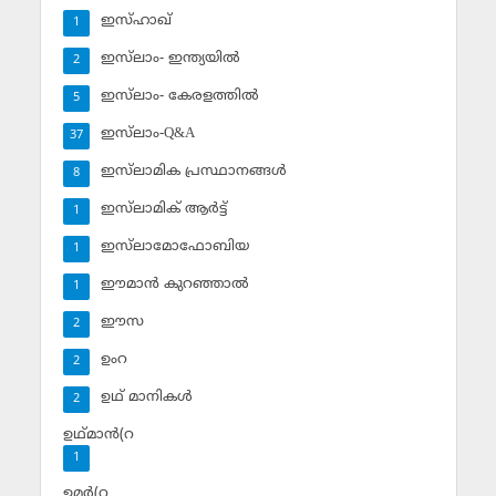
ഇസ്ഹാഖ്‌
1
ഇസ്‌ലാം- ഇന്ത്യയില്‍
2
ഇസ്‌ലാം- കേരളത്തില്‍
5
ഇസ്‌ലാം-Q&A
37
ഇസ്‌ലാമിക പ്രസ്ഥാനങ്ങള്‍
8
ഇസ്‌ലാമിക് ആര്‍ട്ട്
1
ഇസ്‌ലാമോഫോബിയ
1
ഈമാന്‍ കുറഞ്ഞാല്‍
1
ഈസ
2
ഉംറ
2
ഉഥ് മാനികള്‍
2
ഉഥ്മാന്‍(റ
1
ഉമര്‍(റ