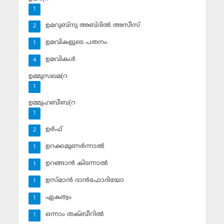
1
ഉമറുബ്‌നു അബ്ദില്‍ അസീസ്‌
2
ഉമവികളുടെ പതനം
1
ഉമവികള്‍
4
ഉമ്മുസലമ(റ
1
ഉമ്മുഹബീബ(റ
1
ഉര്‍ഫ്
2
ഉറക്കമുണര്‍ന്നാല്‍
1
ഉറങ്ങാന്‍ കിടന്നാല്‍
1
ഉസ്മാന്‍ ദാന്‍ഫോദിയോ
1
ഏകത്വം
1
ഒന്നാം തക്ബീറില്‍
1