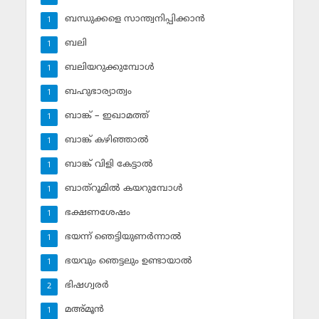
ബന്ധുക്കളെ സാന്ത്വനിപ്പിക്കാന്‍
1
ബലി
1
ബലിയറുക്കുമ്പോള്‍
1
ബഹുഭാര്യാത്വം
1
ബാങ്ക് – ഇഖാമത്ത്
1
ബാങ്ക് കഴിഞ്ഞാല്‍
1
ബാങ്ക് വിളി കേട്ടാല്‍
1
ബാത്‌റൂമില്‍ കയറുമ്പോള്‍
1
ഭക്ഷണശേഷം
1
ഭയന്ന് ഞെട്ടിയുണര്‍ന്നാല്‍
1
ഭയവും ഞെട്ടലും ഉണ്ടായാല്‍
1
ഭിഷഗ്വരര്‍
2
മഅ്മൂന്‍
1