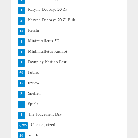
Kasyno Depozyt 20 Zł
1
Kasyno Depozyt 20 Zł Blik
2
Kerala
13
Minimitalletus 5E
1
Minimitalletus Kasinot
1
Paynplay Kasiino Eesti
1
Public
60
review
15
Spellen
3
Spiele
5
The Judgement Day
1
Uncategorized
2,785
Youth
50