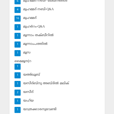
മുഹമ്മദ് നബി- ലേഖനങ്ങള്‍
6
മുഹമ്മദ് നബി-Q&A
4
മുഹമ്മദ്‌
16
മുഹര്‍റം-Q&A
1
മൂന്നാം തക്ബീറില്‍
1
മൂന്നാംപത്തില്‍
1
മൂസ
1
മൈമൂന(റ
1
യഅ്ഖൂബ്‌
1
യസീദ്ബ്‌നു അബ്ദില്‍ മലിക്‌
1
യസീദ്‌
2
യഹ്‌യ
1
യാത്രക്കാരനുവേണ്ടി
1