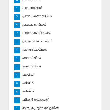
2
പ്രമാണങ്ങള്‍
1
പ്രവാചകന്മാര്‍-Q&A
3
പ്രവാചകന്‍മാര്‍
23
പ്രവാചകസ്‌നേഹം
7
പ്രായശ്ചിത്തത്തിന്
1
പ്രാരംഭപ്രാര്‍ഥന
1
ഫലസ്ത്വീൻ
1
ഫലസ്ത്വീൻ
1
ഫാമിലി
1
ഫിഖ്ഹ്
8
ഫിഖ്ഹ്‌
4
ഫിത്വര്‍ സകാത്ത്‌
1
ബന്ധപ്പെടുന്ന വേളയില്‍
1