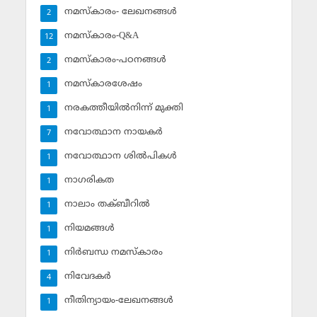
നമസ്‌കാരം- ലേഖനങ്ങള്‍
2
നമസ്‌കാരം-Q&A
12
നമസ്‌കാരം-പഠനങ്ങള്‍
2
നമസ്‌കാരശേഷം
1
നരകത്തീയില്‍നിന്ന് മുക്തി
1
നവോത്ഥാന നായകര്‍
7
നവോത്ഥാന ശില്‍പികള്‍
1
നാഗരികത
1
നാലാം തക്ബീറില്‍
1
നിയമങ്ങള്‍
1
നിര്‍ബന്ധ നമസ്‌കാരം
1
നിവേദകര്‍
4
നീതിന്യായം-ലേഖനങ്ങള്‍
1