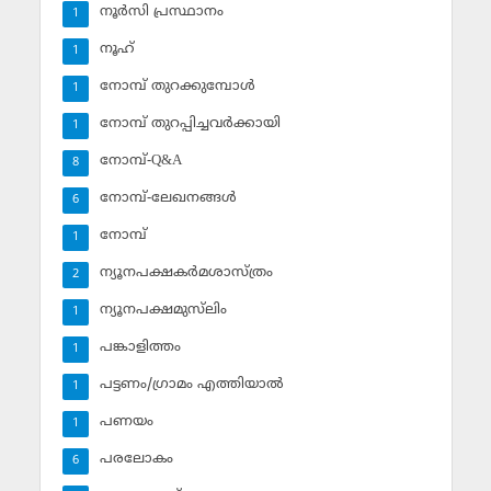
നൂര്‍സി പ്രസ്ഥാനം
1
നൂഹ്‌
1
നോമ്പ് തുറക്കുമ്പോള്‍
1
നോമ്പ് തുറപ്പിച്ചവര്‍ക്കായി
1
നോമ്പ്-Q&A
8
നോമ്പ്-ലേഖനങ്ങള്‍
6
നോമ്പ്‌
1
ന്യൂനപക്ഷകര്‍മശാസ്ത്രം
2
ന്യൂനപക്ഷമുസ്‌ലിം
1
പങ്കാളിത്തം
1
പട്ടണം/ഗ്രാമം എത്തിയാല്‍
1
പണയം
1
പരലോകം
6