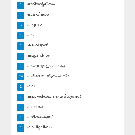
ഓറിയന്റലിസം
1
ഓഹരികള്‍
1
കച്ചവടം
3
കടം
1
കടംവീട്ടാന്‍
1
കമ്യൂണിസം
1
കയറ്റവും ഇറക്കവും
1
കര്‍മ്മശാസ്ത്രം-ഫത്‌വ
29
കല
2
കലാ-ശില്‍പ വൈവിധ്യങ്ങള്‍
2
കലിഗ്രഫി
1
കഴിക്കുംമുമ്പ്
1
കാപിറ്റലിസം
1