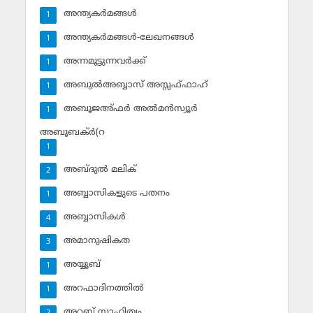
അന്ത്യകര്‍മങ്ങള്‍
1
അന്ത്യകര്‍മങ്ങള്‍-ലേഖനങ്ങള്‍
1
അന്നമൂട്ടുന്നവര്‍ക്ക്
1
അബുല്‍അബ്ബാസ് അസ്സഫ്ഫാഹ്‌
1
അബൂജഅ്ഫര്‍ അല്‍മന്‍സ്വൂര്‍
1
അബൂബക്ര്‍(റ
1
അബ്ദുല്‍ മലിക്‌
2
അബ്ബാസികളുടെ പതനം
1
അബ്ബാസികള്‍
4
അമാനുഷികത
3
അയ്യൂബ്‌
1
അറഫാദിനത്തില്‍
1
അറബ് സാഹിത്യം