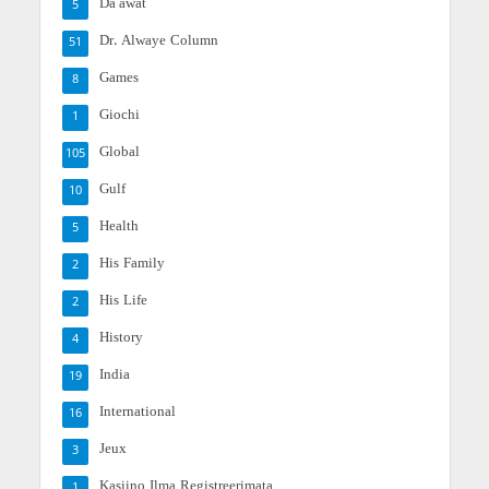
Da'awat
5
Dr. Alwaye Column
51
Games
8
Giochi
1
Global
105
Gulf
10
Health
5
His Family
2
His Life
2
History
4
India
19
International
16
Jeux
3
Kasiino Ilma Registreerimata
1