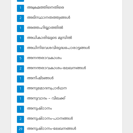
അക്രമത്തിനെതിരെ
1
അടിസ്ഥാനതത്ത്വങ്ങള്‍
2
അത്തഹിയ്യാത്തില്‍
1
അധികാരിയുടെ മുമ്പില്‍
1
അധിനിവേശവിരുദ്ധപോരാട്ടങ്ങള്‍
1
അനന്തരാവകാശം
5
അനന്തരാവകാശം-ലേഖനങ്ങള്‍
2
അനിഷ്ടങ്ങള്‍
1
അനുമോദനപ്രാര്‍ഥന
1
അനുവാദം – വിലക്ക്‌
1
അനുഷ്ഠാനം
1
അനുഷ്ഠാനം-പഠനങ്ങള്‍
2
അനുഷ്ഠാനം-ലേഖനങ്ങള്‍
29