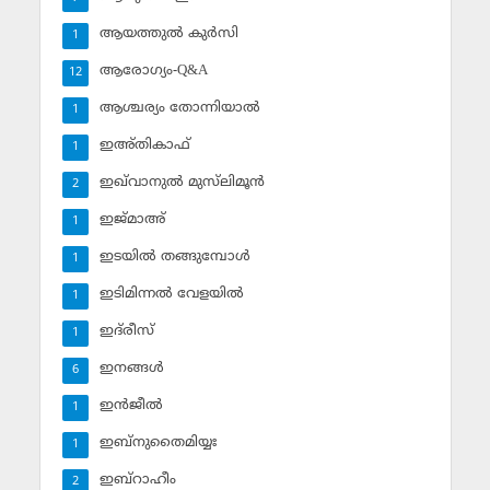
ആയത്തുല്‍ കുര്‍സി
1
ആരോഗ്യം-Q&A
12
ആശ്ചര്യം തോന്നിയാല്‍
1
ഇഅ്തികാഫ്‌
1
ഇഖ്‌വാനുല്‍ മുസ്‌ലിമൂന്‍
2
ഇജ്മാഅ്
1
ഇടയില്‍ തങ്ങുമ്പോള്‍
1
ഇടിമിന്നല്‍ വേളയില്‍
1
ഇദ്‌രീസ്‌
1
ഇനങ്ങള്‍
6
ഇന്‍ജീല്‍
1
ഇബ്‌നുതൈമിയ്യഃ
1
ഇബ്‌റാഹീം
2