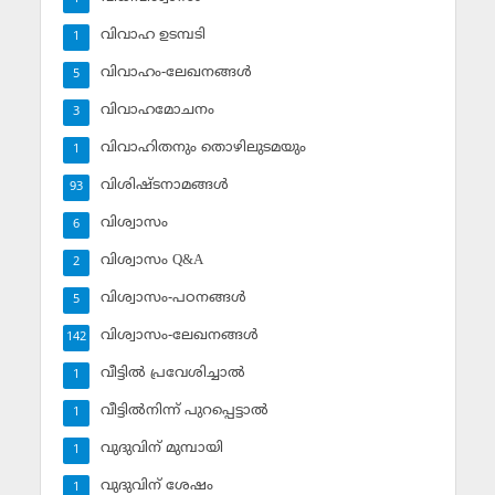
വിവാഹ ഉടമ്പടി
1
വിവാഹം-ലേഖനങ്ങള്‍
5
വിവാഹമോചനം
3
വിവാഹിതനും തൊഴിലുടമയും
1
വിശിഷ്ടനാമങ്ങള്‍
93
വിശ്വാസം
6
വിശ്വാസം Q&A
2
വിശ്വാസം-പഠനങ്ങള്‍
5
വിശ്വാസം-ലേഖനങ്ങള്‍
142
വീട്ടില്‍ പ്രവേശിച്ചാല്‍
1
വീട്ടില്‍നിന്ന് പുറപ്പെട്ടാല്‍
1
വുദുവിന് മുമ്പായി
1
വുദുവിന് ശേഷം
1