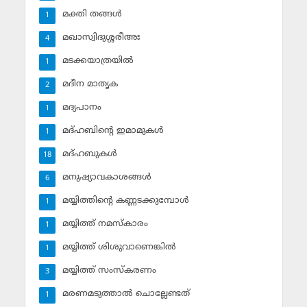
മക്തി തങ്ങള്‍
1
മഖാസ്വിദുശ്ശരീഅഃ
4
മടക്കയാത്രയില്‍
1
മദീന മാതൃക
2
മദ്യപാനം
1
മദ്ഹബിന്റെ ഇമാമുകള്‍
1
മദ്ഹബുകള്‍
18
മനുഷ്യാവകാശങ്ങള്‍
6
മയ്യിത്തിന്റെ കണ്ണടക്കുമ്പോള്‍
1
മയ്യിത്ത് നമസ്‌കാരം
1
മയ്യിത്ത് ശിശുവാണെങ്കില്‍
1
മയ്യിത്ത് സംസ്‌കരണം
3
മരണമടുത്താല്‍ ചൊല്ലേണ്ടത്
1