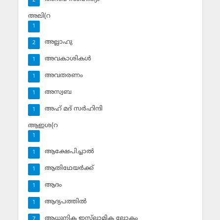
2
അലി(റ
1
അല്ലാഹു
2
അവകാശികള്‍
1
അവതരണം
1
അസ്വബ
1
അഹ് മദ് സര്‍ഹിന്ദി
1
ആഇശ(റ
1
ആക്ഷേപിച്ചാല്‍
1
ആതിഥേയര്‍ക്ക്
1
ആദം
1
ആദ്യപത്തില്‍
1
ആധുനിക ഇസ്‌ലാമിക ലോകം
7