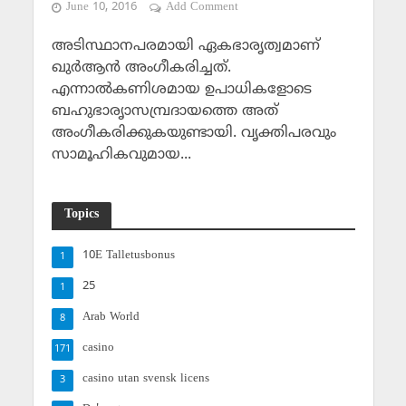
June 10, 2016
Add Comment
അടിസ്ഥാനപരമായി ഏകഭാരൃത്വമാണ്
ഖുര്‍ആന്‍ അംഗീകരിച്ചത്.
എന്നാല്‍കണിശമായ ഉപാധികളോടെ
ബഹുഭാരൃാസമ്പ്രദായത്തെ അത്
അംഗീകരിക്കുകയുണ്ടായി. വൃക്തിപരവും
സാമൂഹികവുമായ...
Topics
10E Talletusbonus
1
25
1
Arab World
8
casino
171
casino utan svensk licens
3