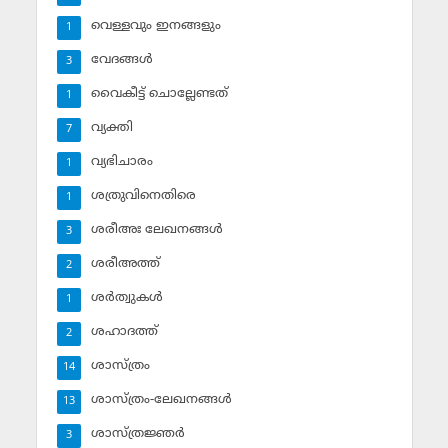
വെള്ളവും ഇനങ്ങളും
1
വേദങ്ങള്‍
3
വൈകീട്ട് ചൊല്ലേണ്ടത്
1
വ്യക്തി
7
വ്യഭിചാരം
1
ശത്രുവിനെതിരെ
1
ശരീഅഃ ലേഖനങ്ങള്‍
3
ശരീഅത്ത്
2
ശര്‍ത്വുകള്‍
1
ശഹാദത്ത്
2
ശാസ്ത്രം
14
ശാസ്ത്രം-ലേഖനങ്ങള്‍
13
ശാസ്ത്രജ്ഞര്‍
3