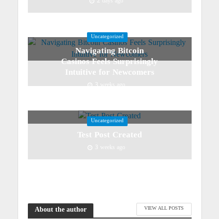
2 days ago
Uncategorized
Navigating Bitcoin
Casinos Feels Surprisingly
Intuitive for Newcomers
3 weeks ago
Uncategorized
Test Post Created
3 weeks ago
VIEW ALL POSTS
About the author