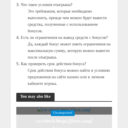
3. Что такое условия отыгрыша?
Это требования, которые необходимо
выполнить, прежде чем можно будет вывести
средства, полученные с использованием
бонусов.
4. Есть ли ограничения на вывод средств с бонусов?
Да, каждый бонус может иметь ограничения на
максимальную сумму, которую можно вывести
после отыгрыша.
5. Как проверить срок действия бонуса?
Срок действия бонуса можно найти в условиях
предложения на сайте казино или в личном
кабинете игрока.
You may also like
Uncategorized
cw-check-https://test.com/