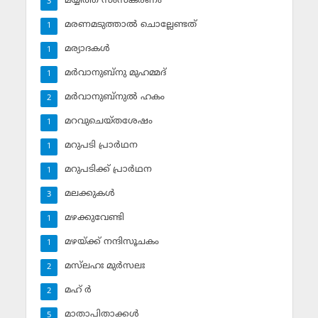
മയ്യിത്ത് സംസ്‌കരണം
3
മരണമടുത്താല്‍ ചൊല്ലേണ്ടത്
1
മര്യാദകള്‍
1
മര്‍വാനുബ്‌നു മുഹമ്മദ്
1
മര്‍വാനുബ്‌നുല്‍ ഹകം
2
മറവുചെയ്തശേഷം
1
മറുപടി പ്രാര്‍ഥന
1
മറുപടിക്ക് പ്രാര്‍ഥന
1
മലക്കുകള്‍
3
മഴക്കുവേണ്ടി
1
മഴയ്ക്ക് നന്ദിസൂചകം
1
മസ്‌ലഹഃ മുര്‍സലഃ
2
മഹ് ര്‍
2
മാതാപിതാക്കള്‍
5