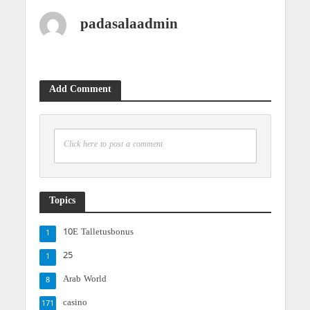
padasalaadmin
Add Comment
Click here to post a comment
Topics
10E Talletusbonus
1
25
1
Arab World
8
casino
171