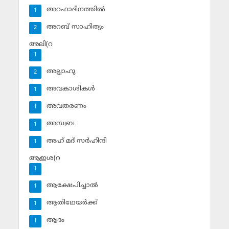
അറഫാദിനത്തില്‍
1
അറബ് സാഹിത്യം
2
അലി(റ
1
അല്ലാഹു
2
അവകാശികള്‍
1
അവതരണം
1
അസ്വബ
1
അഹ് മദ് സര്‍ഹിന്ദി
1
ആഇശ(റ
1
ആക്ഷേപിച്ചാല്‍
1
ആതിഥേയര്‍ക്ക്
1
ആദം
1