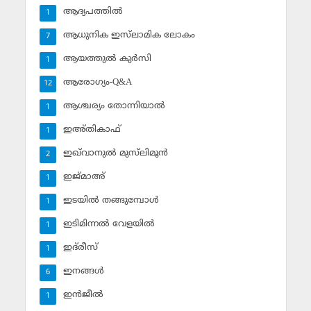
ആദ്യപത്തില്‍
1
ആധുനിക ഇസ്‌ലാമിക ലോകം
7
ആയത്തുല്‍ കുര്‍സി
1
ആരോഗ്യം-Q&A
12
ആശ്ചര്യം തോന്നിയാല്‍
1
ഇഅ്തികാഫ്‌
1
ഇഖ്‌വാനുല്‍ മുസ്‌ലിമൂന്‍
2
ഇജ്മാഅ്
1
ഇടയില്‍ തങ്ങുമ്പോള്‍
1
ഇടിമിന്നല്‍ വേളയില്‍
1
ഇദ്‌രീസ്‌
1
ഇനങ്ങള്‍
6
ഇന്‍ജീല്‍
1