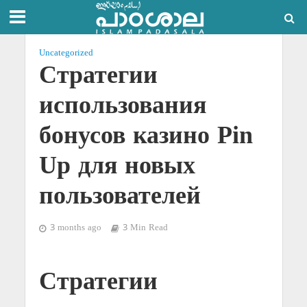
Uncategorized
Стратегии
использования
бонусов казино Pin
Up для новых
пользователей
3 months ago
3 Min Read
Стратегии