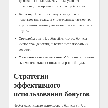
требования к ставкам. Чем ниже условия
отыгрыша, тем проще выполнить требования.
Виды игр:
Некоторые бонусы могут быть
использованы только в определенных категориях
игр, поэтому важно учитывать, где вы планируете
играть.
Срок действия:
Не забывайте, что все бонусы
имеют срок действия, и важно использовать их
вовремя.
Максимальная сумма вывода:
Уточните, сколько
вы сможете вывести после отыгрыша бонуса.
Стратегии
эффективного
использования бонусов
Чтобы максимально использовать бонусы Pin Up,