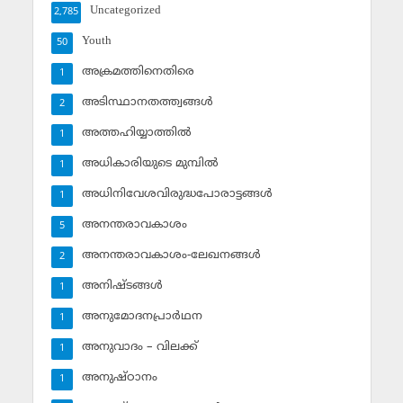
Uncategorized
2,785
Youth
50
അക്രമത്തിനെതിരെ
1
അടിസ്ഥാനതത്ത്വങ്ങള്‍
2
അത്തഹിയ്യാത്തില്‍
1
അധികാരിയുടെ മുമ്പില്‍
1
അധിനിവേശവിരുദ്ധപോരാട്ടങ്ങള്‍
1
അനന്തരാവകാശം
5
അനന്തരാവകാശം-ലേഖനങ്ങള്‍
2
അനിഷ്ടങ്ങള്‍
1
അനുമോദനപ്രാര്‍ഥന
1
അനുവാദം – വിലക്ക്‌
1
അനുഷ്ഠാനം
1