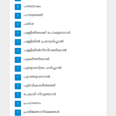
പരലോകം
6
പറയേണ്ടത്
1
പലിശ
2
പള്ളിയിലേക്ക് പോകുമ്പോള്‍
1
പള്ളിയില്‍ പ്രവേശിച്ചാല്‍
1
പള്ളിയില്‍നിന്നിറങ്ങിയാല്‍
1
പുകഴ്ത്തിയാല്‍
1
പുതുവസ്ത്രം ധരിച്ചാല്‍
1
പുറത്തുവന്നാല്‍
1
പൂര്‍വികശരീഅത്ത്
1
പേമാരി നിറുത്താന്‍
1
പ്രചാരണം
1
പ്രതിജ്ഞാനിയമങ്ങള്‍
1