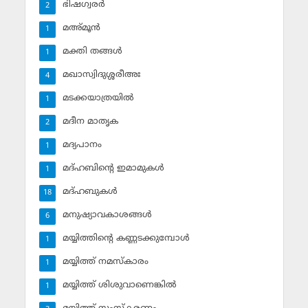
ഭിഷഗ്വരര്‍
2
മഅ്മൂന്‍
1
മക്തി തങ്ങള്‍
1
മഖാസ്വിദുശ്ശരീഅഃ
4
മടക്കയാത്രയില്‍
1
മദീന മാതൃക
2
മദ്യപാനം
1
മദ്ഹബിന്റെ ഇമാമുകള്‍
1
മദ്ഹബുകള്‍
18
മനുഷ്യാവകാശങ്ങള്‍
6
മയ്യിത്തിന്റെ കണ്ണടക്കുമ്പോള്‍
1
മയ്യിത്ത് നമസ്‌കാരം
1
മയ്യിത്ത് ശിശുവാണെങ്കില്‍
1