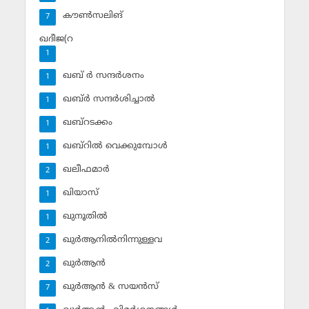
കൗണ്‍സലിങ്‌
7
ഖദീജ(റ
1
ഖബ് ര്‍ സന്ദര്‍ശനം
1
ഖബ്ര്‍ സന്ദര്‍ശിച്ചാല്‍
1
ഖബ്‌റടക്കം
1
ഖബ്‌റില്‍ വെക്കുമ്പോള്‍
1
ഖലീഫമാര്‍
2
ഖിയാസ്
1
ഖുനൂതില്‍
1
ഖുര്‍ആനില്‍നിന്നുള്ളവ
2
ഖുര്‍ആന്‍
2
ഖുര്‍ആന്‍ & സയന്‍സ്‌
7