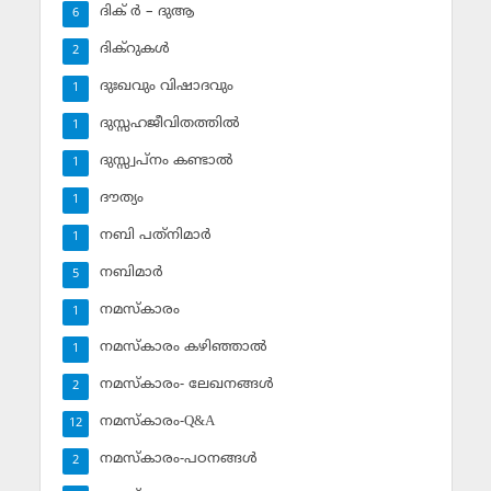
ദിക് ര്‍ – ദുആ
6
ദിക്‌റുകള്‍
2
ദുഃഖവും വിഷാദവും
1
ദുസ്സഹജീവിതത്തില്‍
1
ദുസ്സ്വപ്‌നം കണ്ടാല്‍
1
ദൗത്യം
1
നബി പത്‌നിമാര്‍
1
നബിമാര്‍
5
നമസ്‌കാരം
1
നമസ്‌കാരം കഴിഞ്ഞാല്‍
1
നമസ്‌കാരം- ലേഖനങ്ങള്‍
2
നമസ്‌കാരം-Q&A
12
നമസ്‌കാരം-പഠനങ്ങള്‍
2