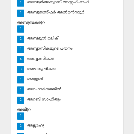
അബുല്‍അബ്ബാസ് അസ്സഫ്ഫാഹ്‌
1
അബൂജഅ്ഫര്‍ അല്‍മന്‍സ്വൂര്‍
1
അബൂബക്ര്‍(റ
1
അബ്ദുല്‍ മലിക്‌
2
അബ്ബാസികളുടെ പതനം
1
അബ്ബാസികള്‍
4
അമാനുഷികത
3
അയ്യൂബ്‌
1
അറഫാദിനത്തില്‍
1
അറബ് സാഹിത്യം
2
അലി(റ
1
അല്ലാഹു
2