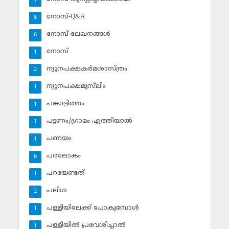
1
നോമ്പ്-Q&A
8
നോമ്പ്-ലേഖനങ്ങള്‍
6
നോമ്പ്‌
1
ന്യൂനപക്ഷകര്‍മശാസ്ത്രം
2
ന്യൂനപക്ഷമുസ്‌ലിം
1
പങ്കാളിത്തം
1
പട്ടണം/ഗ്രാമം എത്തിയാല്‍
1
പണയം
1
പരലോകം
6
പറയേണ്ടത്
1
പലിശ
2
പള്ളിയിലേക്ക് പോകുമ്പോള്‍
1
പള്ളിയില്‍ പ്രവേശിച്ചാല്‍
1