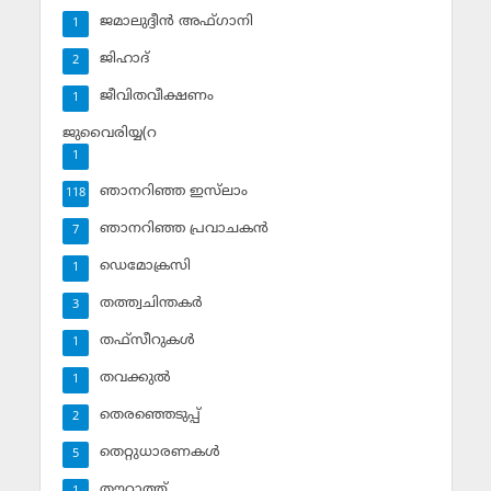
ജമാലുദ്ദീന്‍ അഫ്ഗാനി
1
ജിഹാദ്‌
2
ജീവിതവീക്ഷണം
1
ജുവൈരിയ്യ(റ
1
ഞാനറിഞ്ഞ ഇസ്‌ലാം
118
ഞാനറിഞ്ഞ പ്രവാചകന്‍
7
ഡെമോക്രസി
1
തത്ത്വചിന്തകര്‍
3
തഫ്‌സീറുകള്‍
1
തവക്കുല്‍
1
തെരഞ്ഞെടുപ്പ്
2
തെറ്റുധാരണകള്‍
5
തൗറാത്ത്