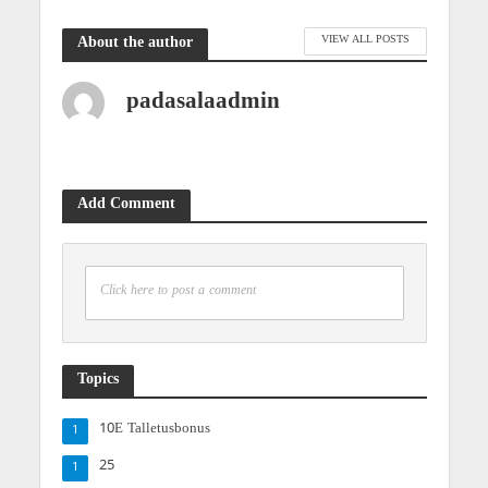
VIEW ALL POSTS
About the author
padasalaadmin
Add Comment
Click here to post a comment
Topics
10E Talletusbonus
1
25
1