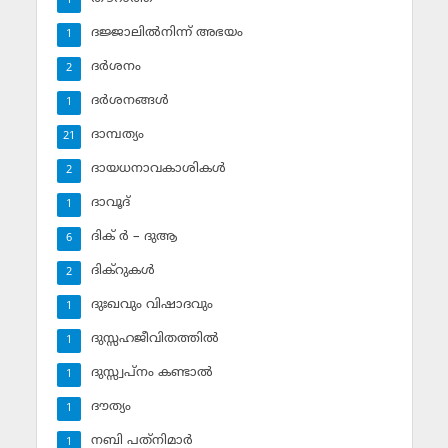
1
ദജ്ജാലില്‍നിന്ന് അഭയം
1
ദര്‍ശനം
2
ദര്‍ശനങ്ങള്‍
1
ദാമ്പത്യം
21
ദായധനാവകാശികള്‍
2
ദാവൂദ്‌
1
ദിക് ര്‍ – ദുആ
6
ദിക്‌റുകള്‍
2
ദുഃഖവും വിഷാദവും
1
ദുസ്സഹജീവിതത്തില്‍
1
ദുസ്സ്വപ്‌നം കണ്ടാല്‍
1
ദൗത്യം
1
നബി പത്‌നിമാര്‍
1