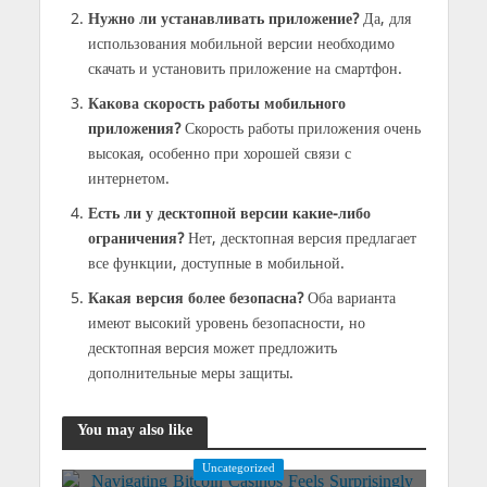
Нужно ли устанавливать приложение?
Да, для
использования мобильной версии необходимо
скачать и установить приложение на смартфон.
Какова скорость работы мобильного
приложения?
Скорость работы приложения очень
высокая, особенно при хорошей связи с
интернетом.
Есть ли у десктопной версии какие-либо
ограничения?
Нет, десктопная версия предлагает
все функции, доступные в мобильной.
Какая версия более безопасна?
Оба варианта
имеют высокий уровень безопасности, но
десктопная версия может предложить
дополнительные меры защиты.
You may also like
Uncategorized