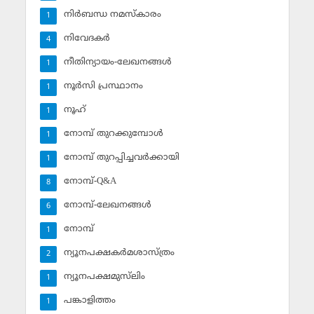
നിര്‍ബന്ധ നമസ്‌കാരം
1
നിവേദകര്‍
4
നീതിന്യായം-ലേഖനങ്ങള്‍
1
നൂര്‍സി പ്രസ്ഥാനം
1
നൂഹ്‌
1
നോമ്പ് തുറക്കുമ്പോള്‍
1
നോമ്പ് തുറപ്പിച്ചവര്‍ക്കായി
1
നോമ്പ്-Q&A
8
നോമ്പ്-ലേഖനങ്ങള്‍
6
നോമ്പ്‌
1
ന്യൂനപക്ഷകര്‍മശാസ്ത്രം
2
ന്യൂനപക്ഷമുസ്‌ലിം
1
പങ്കാളിത്തം
1