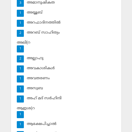
അമാനുഷികത
3
അയ്യൂബ്‌
1
അറഫാദിനത്തില്‍
1
അറബ് സാഹിത്യം
2
അലി(റ
1
അല്ലാഹു
2
അവകാശികള്‍
1
അവതരണം
1
അസ്വബ
1
അഹ് മദ് സര്‍ഹിന്ദി
1
ആഇശ(റ
1
ആക്ഷേപിച്ചാല്‍
1