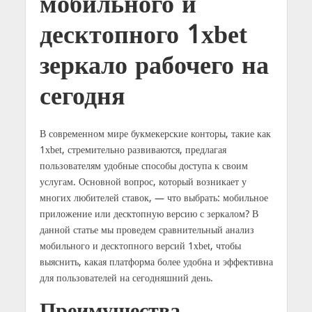
мобильного и
десктопного 1xbet
зеркало рабочего на
сегодня
В современном мире букмекерские конторы, такие как
1xbet, стремительно развиваются, предлагая
пользователям удобные способы доступа к своим
услугам. Основной вопрос, который возникает у
многих любителей ставок, — что выбрать: мобильное
приложение или десктопную версию с зеркалом? В
данной статье мы проведем сравнительный анализ
мобильного и десктопного версий 1xbet, чтобы
выяснить, какая платформа более удобна и эффективна
для пользователей на сегодняшний день.