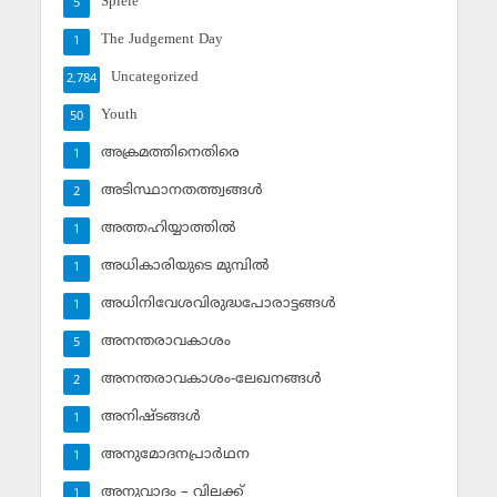
Spiele
5
The Judgement Day
1
Uncategorized
2,784
Youth
50
അക്രമത്തിനെതിരെ
1
അടിസ്ഥാനതത്ത്വങ്ങള്‍
2
അത്തഹിയ്യാത്തില്‍
1
അധികാരിയുടെ മുമ്പില്‍
1
അധിനിവേശവിരുദ്ധപോരാട്ടങ്ങള്‍
1
അനന്തരാവകാശം
5
അനന്തരാവകാശം-ലേഖനങ്ങള്‍
2
അനിഷ്ടങ്ങള്‍
1
അനുമോദനപ്രാര്‍ഥന
1
അനുവാദം – വിലക്ക്‌
1