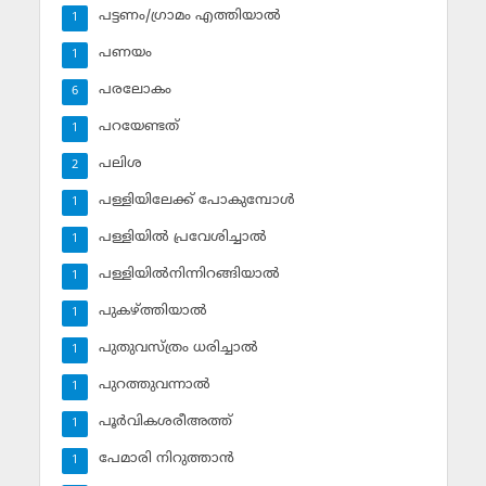
പട്ടണം/ഗ്രാമം എത്തിയാല്‍
1
പണയം
1
പരലോകം
6
പറയേണ്ടത്
1
പലിശ
2
പള്ളിയിലേക്ക് പോകുമ്പോള്‍
1
പള്ളിയില്‍ പ്രവേശിച്ചാല്‍
1
പള്ളിയില്‍നിന്നിറങ്ങിയാല്‍
1
പുകഴ്ത്തിയാല്‍
1
പുതുവസ്ത്രം ധരിച്ചാല്‍
1
പുറത്തുവന്നാല്‍
1
പൂര്‍വികശരീഅത്ത്
1
പേമാരി നിറുത്താന്‍
1