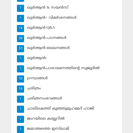
ഖുര്‍ആന്‍ & സയന്‍സ്‌
7
ഖുര്‍ആന്‍– വിമര്‍ശനങ്ങള്‍
1
ഖുര്‍ആന്‍-Q&A
14
ഖുര്‍ആന്‍-പഠനങ്ങള്‍
38
ഖുര്‍ആന്‍-ലേഖനങ്ങള്‍
33
ഖുര്‍ആന്‍r
1
ഖുര്‍ആന്‍പാരായണത്തിന്റെ സുജൂദില്‍
1
ഗ്രന്ഥങ്ങള്‍
10
ചരിത്രം
18
ചരിത്രസംഭവങ്ങള്‍
1
ചാലിലകത്ത് കുഞ്ഞുമുഹമ്മദ് ഹാജി
1
ജംറയിലെ കല്ലേറില്‍
1
ജമാഅത്തെ ഇസ്‌ലാമി
1