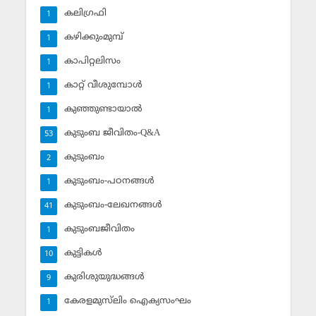
കലിഗ്രഫി
1
കഴിക്കുംമുമ്പ്
1
കാപിറ്റലിസം
1
കാറ്റ് വീശുമ്പോള്‍
1
കുഞ്ഞുണ്ടായാല്‍
1
കുടുംബ ജീവിതം-Q&A
53
കുടുംബം
2
കുടുംബം-പഠനങ്ങള്‍
1
കുടുംബം-ലേഖനങ്ങള്‍
41
കുടുംബജീവിതം
1
കുട്ടികള്‍
10
കുരിശുയുദ്ധങ്ങള്‍
9
കേരളമുസ്‌ലിം ഐക്യസംഘം
1