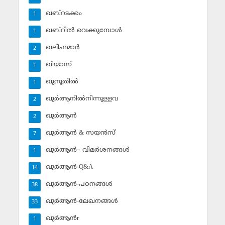
ഖബ്‌റടക്കം
1
ഖബ്‌റില്‍ വെക്കുമ്പോള്‍
1
ഖലീഫമാര്‍
2
ഖിയാസ്
1
ഖുനൂതില്‍
1
ഖുര്‍ആനില്‍നിന്നുള്ളവ
2
ഖുര്‍ആന്‍
2
ഖുര്‍ആന്‍ & സയന്‍സ്‌
7
ഖുര്‍ആന്‍– വിമര്‍ശനങ്ങള്‍
1
ഖുര്‍ആന്‍-Q&A
14
ഖുര്‍ആന്‍-പഠനങ്ങള്‍
38
ഖുര്‍ആന്‍-ലേഖനങ്ങള്‍
33
ഖുര്‍ആന്‍r
1