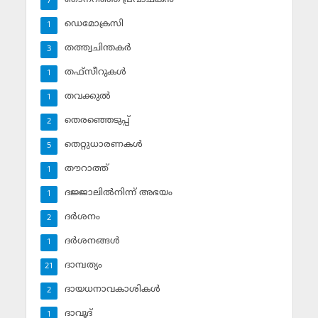
7
ഡെമോക്രസി
1
തത്ത്വചിന്തകര്‍
3
തഫ്‌സീറുകള്‍
1
തവക്കുല്‍
1
തെരഞ്ഞെടുപ്പ്
2
തെറ്റുധാരണകള്‍
5
തൗറാത്ത്
1
ദജ്ജാലില്‍നിന്ന് അഭയം
1
ദര്‍ശനം
2
ദര്‍ശനങ്ങള്‍
1
ദാമ്പത്യം
21
ദായധനാവകാശികള്‍
2
ദാവൂദ്‌
1