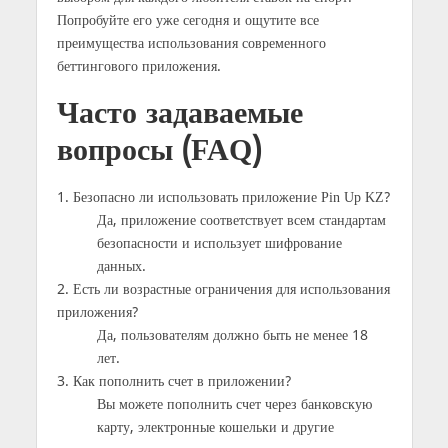
Попробуйте его уже сегодня и ощутите все
преимущества использования современного
беттингового приложения.
Часто задаваемые
вопросы (FAQ)
1. Безопасно ли использовать приложение Pin Up KZ?
Да, приложение соответствует всем стандартам
безопасности и использует шифрование
данных.
2. Есть ли возрастные ограничения для использования
приложения?
Да, пользователям должно быть не менее 18
лет.
3. Как пополнить счет в приложении?
Вы можете пополнить счет через банковскую
карту, электронные кошельки и другие