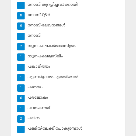
നോമ്പ് തുറപ്പിച്ചവര്‍ക്കായി
1
നോമ്പ്-Q&A
8
നോമ്പ്-ലേഖനങ്ങള്‍
6
നോമ്പ്‌
1
ന്യൂനപക്ഷകര്‍മശാസ്ത്രം
2
ന്യൂനപക്ഷമുസ്‌ലിം
1
പങ്കാളിത്തം
1
പട്ടണം/ഗ്രാമം എത്തിയാല്‍
1
പണയം
1
പരലോകം
6
പറയേണ്ടത്
1
പലിശ
2
പള്ളിയിലേക്ക് പോകുമ്പോള്‍
1