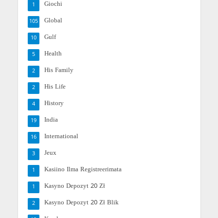
Giochi
1
Global
105
Gulf
10
Health
5
His Family
2
His Life
2
History
4
India
19
International
16
Jeux
3
Kasiino Ilma Registreerimata
1
Kasyno Depozyt 20 Zł
1
Kasyno Depozyt 20 Zł Blik
2