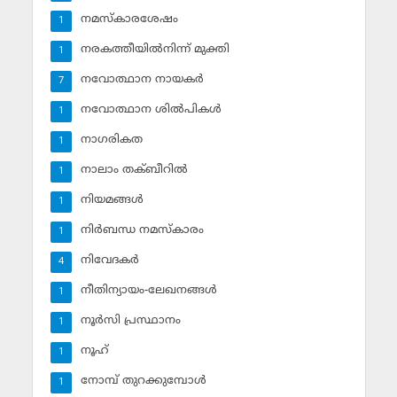
നമസ്‌കാരശേഷം
1
നരകത്തീയില്‍നിന്ന് മുക്തി
1
നവോത്ഥാന നായകര്‍
7
നവോത്ഥാന ശില്‍പികള്‍
1
നാഗരികത
1
നാലാം തക്ബീറില്‍
1
നിയമങ്ങള്‍
1
നിര്‍ബന്ധ നമസ്‌കാരം
1
നിവേദകര്‍
4
നീതിന്യായം-ലേഖനങ്ങള്‍
1
നൂര്‍സി പ്രസ്ഥാനം
1
നൂഹ്‌
1
നോമ്പ് തുറക്കുമ്പോള്‍
1