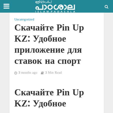
Uncategorized
Скачайте Pin Up
KZ: Удобное
приложение для
ставок на спорт
3 months ago
3 Min Read
Скачайте Pin Up
KZ: Удобное