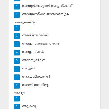
അബുല്‍അബ്ബാസ് അസ്സഫ്ഫാഹ്‌
1
അബൂജഅ്ഫര്‍ അല്‍മന്‍സ്വൂര്‍
1
അബൂബക്ര്‍(റ
1
അബ്ദുല്‍ മലിക്‌
2
അബ്ബാസികളുടെ പതനം
1
അബ്ബാസികള്‍
4
അമാനുഷികത
3
അയ്യൂബ്‌
1
അറഫാദിനത്തില്‍
1
അറബ് സാഹിത്യം
2
അലി(റ
1
അല്ലാഹു
2