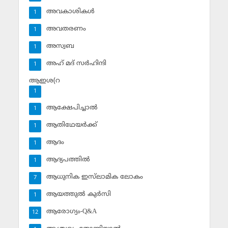
അവകാശികള്‍
1
അവതരണം
1
അസ്വബ
1
അഹ് മദ് സര്‍ഹിന്ദി
1
ആഇശ(റ
1
ആക്ഷേപിച്ചാല്‍
1
ആതിഥേയര്‍ക്ക്
1
ആദം
1
ആദ്യപത്തില്‍
1
ആധുനിക ഇസ്‌ലാമിക ലോകം
7
ആയത്തുല്‍ കുര്‍സി
1
ആരോഗ്യം-Q&A
12