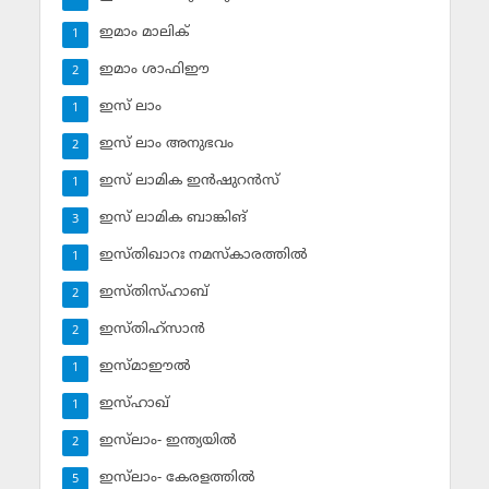
ഇമാം മാലിക്
1
ഇമാം ശാഫിഈ
2
ഇസ് ലാം
1
ഇസ് ലാം അനുഭവം
2
ഇസ് ലാമിക ഇന്‍ഷുറന്‍സ്‌
1
ഇസ് ലാമിക ബാങ്കിങ്‌
3
ഇസ്തിഖാറഃ നമസ്‌കാരത്തില്‍
1
ഇസ്തിസ്ഹാബ്
2
ഇസ്തിഹ്‌സാന്‍
2
ഇസ്മാഈല്‍
1
ഇസ്ഹാഖ്‌
1
ഇസ്‌ലാം- ഇന്ത്യയില്‍
2
ഇസ്‌ലാം- കേരളത്തില്‍
5