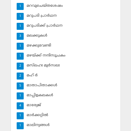
മറവുചെയ്തശേഷം
1
മറുപടി പ്രാര്‍ഥന
1
മറുപടിക്ക് പ്രാര്‍ഥന
1
മലക്കുകള്‍
3
മഴക്കുവേണ്ടി
1
മഴയ്ക്ക് നന്ദിസൂചകം
1
മസ്‌ലഹഃ മുര്‍സലഃ
2
മഹ് ര്‍
2
മാതാപിതാക്കള്‍
5
മാപ്പിളകലകള്‍
1
മാര്യേജ്
4
മാര്‍ക്കറ്റില്‍
1
മാലിന്യങ്ങള്‍
1