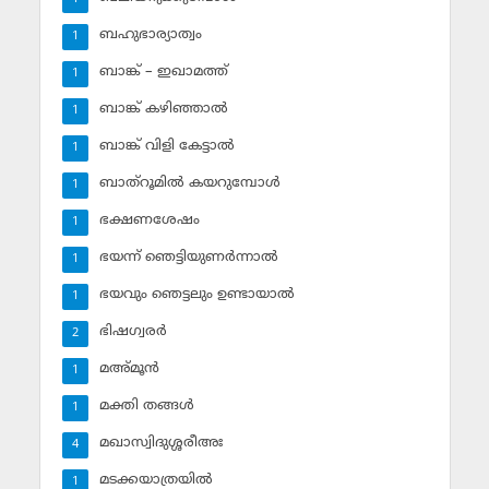
ബഹുഭാര്യാത്വം
1
ബാങ്ക് – ഇഖാമത്ത്
1
ബാങ്ക് കഴിഞ്ഞാല്‍
1
ബാങ്ക് വിളി കേട്ടാല്‍
1
ബാത്‌റൂമില്‍ കയറുമ്പോള്‍
1
ഭക്ഷണശേഷം
1
ഭയന്ന് ഞെട്ടിയുണര്‍ന്നാല്‍
1
ഭയവും ഞെട്ടലും ഉണ്ടായാല്‍
1
ഭിഷഗ്വരര്‍
2
മഅ്മൂന്‍
1
മക്തി തങ്ങള്‍
1
മഖാസ്വിദുശ്ശരീഅഃ
4
മടക്കയാത്രയില്‍
1