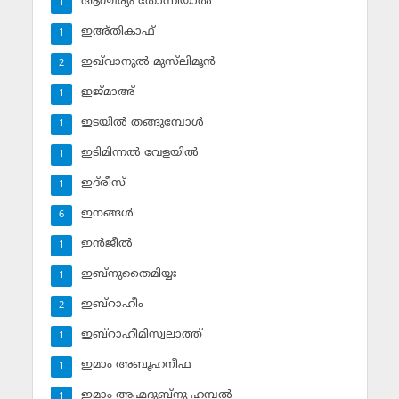
ആശ്ചര്യം തോന്നിയാല്‍
1
ഇഅ്തികാഫ്‌
1
ഇഖ്‌വാനുല്‍ മുസ്‌ലിമൂന്‍
2
ഇജ്മാഅ്
1
ഇടയില്‍ തങ്ങുമ്പോള്‍
1
ഇടിമിന്നല്‍ വേളയില്‍
1
ഇദ്‌രീസ്‌
1
ഇനങ്ങള്‍
6
ഇന്‍ജീല്‍
1
ഇബ്‌നുതൈമിയ്യഃ
1
ഇബ്‌റാഹീം
2
ഇബ്‌റാഹീമിസ്വലാത്ത്
1
ഇമാം അബൂഹനീഫ
1
ഇമാം അഹ്മദുബ്‌നു ഹമ്പല്‍
1