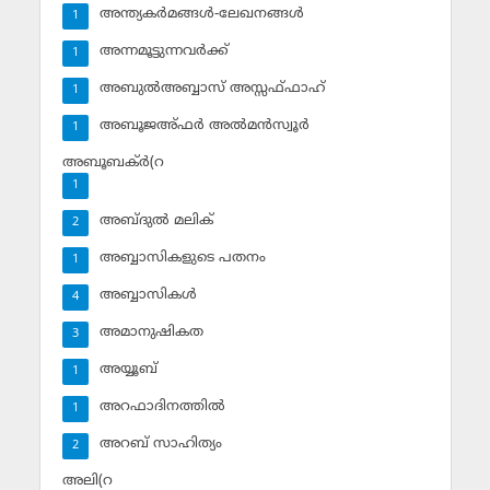
അന്ത്യകര്‍മങ്ങള്‍-ലേഖനങ്ങള്‍
1
അന്നമൂട്ടുന്നവര്‍ക്ക്
1
അബുല്‍അബ്ബാസ് അസ്സഫ്ഫാഹ്‌
1
അബൂജഅ്ഫര്‍ അല്‍മന്‍സ്വൂര്‍
1
അബൂബക്ര്‍(റ
1
അബ്ദുല്‍ മലിക്‌
2
അബ്ബാസികളുടെ പതനം
1
അബ്ബാസികള്‍
4
അമാനുഷികത
3
അയ്യൂബ്‌
1
അറഫാദിനത്തില്‍
1
അറബ് സാഹിത്യം
2
അലി(റ