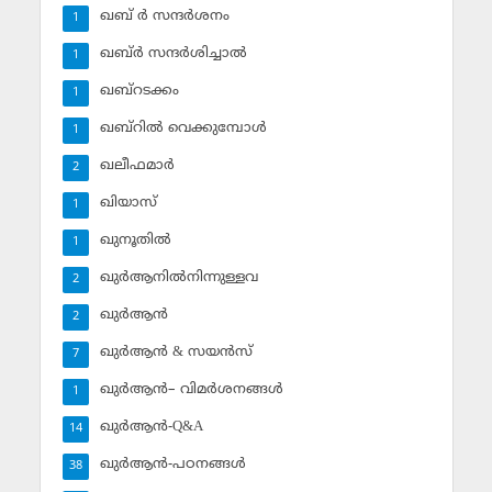
ഖബ് ര്‍ സന്ദര്‍ശനം
1
ഖബ്ര്‍ സന്ദര്‍ശിച്ചാല്‍
1
ഖബ്‌റടക്കം
1
ഖബ്‌റില്‍ വെക്കുമ്പോള്‍
1
ഖലീഫമാര്‍
2
ഖിയാസ്
1
ഖുനൂതില്‍
1
ഖുര്‍ആനില്‍നിന്നുള്ളവ
2
ഖുര്‍ആന്‍
2
ഖുര്‍ആന്‍ & സയന്‍സ്‌
7
ഖുര്‍ആന്‍– വിമര്‍ശനങ്ങള്‍
1
ഖുര്‍ആന്‍-Q&A
14
ഖുര്‍ആന്‍-പഠനങ്ങള്‍
38