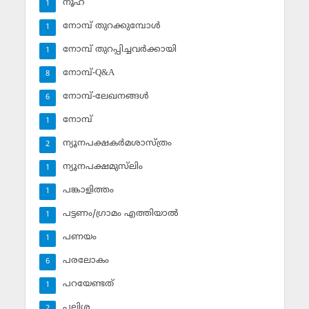
നൂഹ്‌
1
നോമ്പ് തുറക്കുമ്പോള്‍
1
നോമ്പ് തുറപ്പിച്ചവര്‍ക്കായി
1
നോമ്പ്-Q&A
8
നോമ്പ്-ലേഖനങ്ങള്‍
6
നോമ്പ്‌
1
ന്യൂനപക്ഷകര്‍മശാസ്ത്രം
2
ന്യൂനപക്ഷമുസ്‌ലിം
1
പങ്കാളിത്തം
1
പട്ടണം/ഗ്രാമം എത്തിയാല്‍
1
പണയം
1
പരലോകം
6
പറയേണ്ടത്
1
പലിശ
2