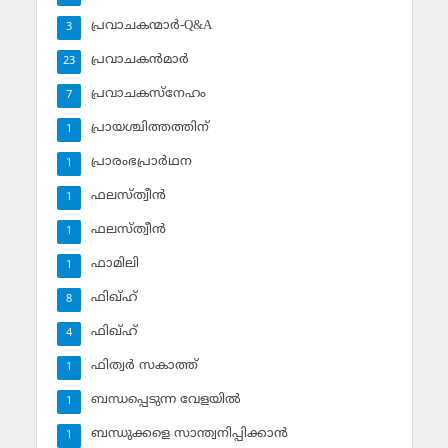
പ്രവാചകന്മാര്‍-Q&A
3
പ്രവാചകന്‍മാര്‍
23
പ്രവാചകസ്‌നേഹം
7
പ്രായശ്ചിത്തത്തിന്
1
പ്രാരംഭപ്രാര്‍ഥന
1
ഫലസ്ത്വീൻ
1
ഫലസ്ത്വീൻ
1
ഫാമിലി
1
ഫിഖ്ഹ്
8
ഫിഖ്ഹ്‌
4
ഫിത്വര്‍ സകാത്ത്‌
1
ബന്ധപ്പെടുന്ന വേളയില്‍
1
ബന്ധുക്കളെ സാന്ത്വനിപ്പിക്കാന്‍
1