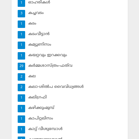
ഓഹരികള്‍
1
കച്ചവടം
3
കടം
1
കടംവീട്ടാന്‍
1
കമ്യൂണിസം
1
കയറ്റവും ഇറക്കവും
1
കര്‍മ്മശാസ്ത്രം-ഫത്‌വ
29
കല
2
കലാ-ശില്‍പ വൈവിധ്യങ്ങള്‍
2
കലിഗ്രഫി
1
കഴിക്കുംമുമ്പ്
1
കാപിറ്റലിസം
1
കാറ്റ് വീശുമ്പോള്‍
1