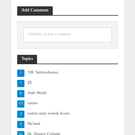
Add Comment
Click here to post a comment
Topics
10E Talletusbonus
1
25
1
Arab World
8
casino
171
casino utan svensk licens
3
Da'awat
5
Dr. Alwaye Column
51