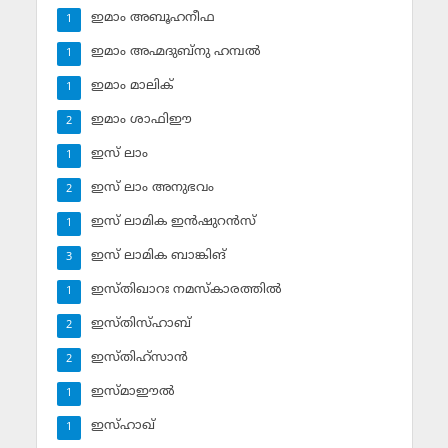
ഇമാം അബൂഹനീഫ
1
ഇമാം അഹ്മദുബ്‌നു ഹമ്പല്‍
1
ഇമാം മാലിക്
1
ഇമാം ശാഫിഈ
2
ഇസ് ലാം
1
ഇസ് ലാം അനുഭവം
2
ഇസ് ലാമിക ഇന്‍ഷുറന്‍സ്‌
1
ഇസ് ലാമിക ബാങ്കിങ്‌
3
ഇസ്തിഖാറഃ നമസ്‌കാരത്തില്‍
1
ഇസ്തിസ്ഹാബ്
2
ഇസ്തിഹ്‌സാന്‍
2
ഇസ്മാഈല്‍
1
ഇസ്ഹാഖ്‌
1