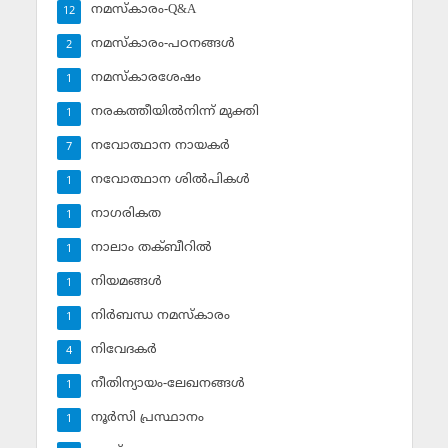
നമസ്‌കാരം-Q&A
12
നമസ്‌കാരം-പഠനങ്ങള്‍
2
നമസ്‌കാരശേഷം
1
നരകത്തീയില്‍നിന്ന് മുക്തി
1
നവോത്ഥാന നായകര്‍
7
നവോത്ഥാന ശില്‍പികള്‍
1
നാഗരികത
1
നാലാം തക്ബീറില്‍
1
നിയമങ്ങള്‍
1
നിര്‍ബന്ധ നമസ്‌കാരം
1
നിവേദകര്‍
4
നീതിന്യായം-ലേഖനങ്ങള്‍
1
നൂര്‍സി പ്രസ്ഥാനം
1