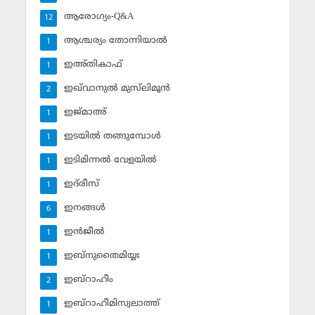
ആരോഗ്യം-Q&A
12
ആശ്ചര്യം തോന്നിയാല്‍
1
ഇഅ്തികാഫ്‌
1
ഇഖ്‌വാനുല്‍ മുസ്‌ലിമൂന്‍
2
ഇജ്മാഅ്
1
ഇടയില്‍ തങ്ങുമ്പോള്‍
1
ഇടിമിന്നല്‍ വേളയില്‍
1
ഇദ്‌രീസ്‌
1
ഇനങ്ങള്‍
6
ഇന്‍ജീല്‍
1
ഇബ്‌നുതൈമിയ്യഃ
1
ഇബ്‌റാഹീം
2
ഇബ്‌റാഹീമിസ്വലാത്ത്
1