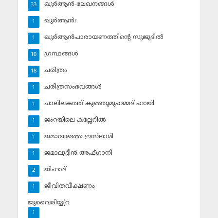
ഖുര്‍ആന്‍-ലേഖനങ്ങള്‍
33
ഖുര്‍ആന്‍r
1
ഖുര്‍ആന്‍പാരായണത്തിന്റെ സുജൂദില്‍
1
ഗ്രന്ഥങ്ങള്‍
10
ചരിത്രം
18
ചരിത്രസംഭവങ്ങള്‍
1
ചാലിലകത്ത് കുഞ്ഞുമുഹമ്മദ് ഹാജി
1
ജംറയിലെ കല്ലേറില്‍
1
ജമാഅത്തെ ഇസ്‌ലാമി
1
ജമാലുദ്ദീന്‍ അഫ്ഗാനി
1
ജിഹാദ്‌
2
ജീവിതവീക്ഷണം
1
ജുവൈരിയ്യ(റ
1