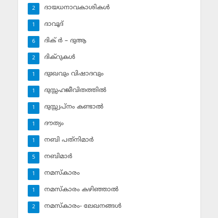
ദായധനാവകാശികള്‍
2
ദാവൂദ്‌
1
ദിക് ര്‍ – ദുആ
6
ദിക്‌റുകള്‍
2
ദുഃഖവും വിഷാദവും
1
ദുസ്സഹജീവിതത്തില്‍
1
ദുസ്സ്വപ്‌നം കണ്ടാല്‍
1
ദൗത്യം
1
നബി പത്‌നിമാര്‍
1
നബിമാര്‍
5
നമസ്‌കാരം
1
നമസ്‌കാരം കഴിഞ്ഞാല്‍
1
നമസ്‌കാരം- ലേഖനങ്ങള്‍
2