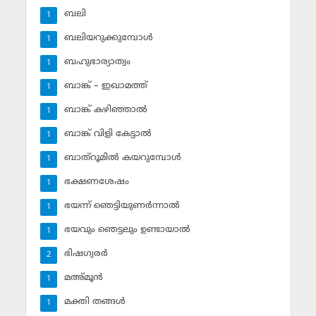
ബലി
1
ബലിയറുക്കുമ്പോള്‍
1
ബഹുഭാര്യാത്വം
1
ബാങ്ക് – ഇഖാമത്ത്
1
ബാങ്ക് കഴിഞ്ഞാല്‍
1
ബാങ്ക് വിളി കേട്ടാല്‍
1
ബാത്‌റൂമില്‍ കയറുമ്പോള്‍
1
ഭക്ഷണശേഷം
1
ഭയന്ന് ഞെട്ടിയുണര്‍ന്നാല്‍
1
ഭയവും ഞെട്ടലും ഉണ്ടായാല്‍
1
ഭിഷഗ്വരര്‍
2
മഅ്മൂന്‍
1
മക്തി തങ്ങള്‍
1