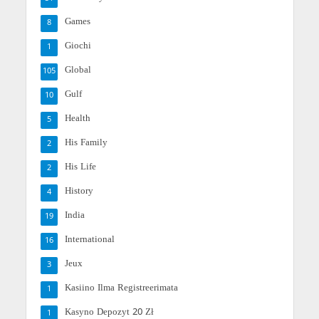
Games
8
Giochi
1
Global
105
Gulf
10
Health
5
His Family
2
His Life
2
History
4
India
19
International
16
Jeux
3
Kasiino Ilma Registreerimata
1
Kasyno Depozyt 20 Zł
1