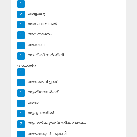
1
അല്ലാഹു
2
അവകാശികള്‍
1
അവതരണം
1
അസ്വബ
1
അഹ് മദ് സര്‍ഹിന്ദി
1
ആഇശ(റ
1
ആക്ഷേപിച്ചാല്‍
1
ആതിഥേയര്‍ക്ക്
1
ആദം
1
ആദ്യപത്തില്‍
1
ആധുനിക ഇസ്‌ലാമിക ലോകം
7
ആയത്തുല്‍ കുര്‍സി
1