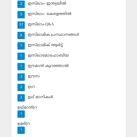
ഇസ്‌ലാം- ഇന്ത്യയില്‍
2
ഇസ്‌ലാം- കേരളത്തില്‍
5
ഇസ്‌ലാം-Q&A
37
ഇസ്‌ലാമിക പ്രസ്ഥാനങ്ങള്‍
8
ഇസ്‌ലാമിക് ആര്‍ട്ട്
1
ഇസ്‌ലാമോഫോബിയ
1
ഈമാന്‍ കുറഞ്ഞാല്‍
1
ഈസ
2
ഉംറ
2
ഉഥ് മാനികള്‍
2
ഉഥ്മാന്‍(റ
1
ഉമര്‍(റ
1