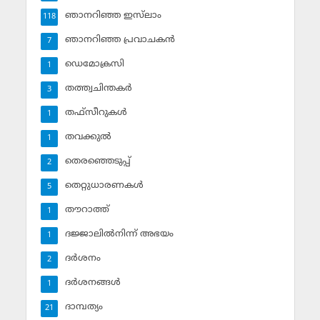
ഞാനറിഞ്ഞ ഇസ്‌ലാം
118
ഞാനറിഞ്ഞ പ്രവാചകന്‍
7
ഡെമോക്രസി
1
തത്ത്വചിന്തകര്‍
3
തഫ്‌സീറുകള്‍
1
തവക്കുല്‍
1
തെരഞ്ഞെടുപ്പ്
2
തെറ്റുധാരണകള്‍
5
തൗറാത്ത്
1
ദജ്ജാലില്‍നിന്ന് അഭയം
1
ദര്‍ശനം
2
ദര്‍ശനങ്ങള്‍
1
ദാമ്പത്യം
21