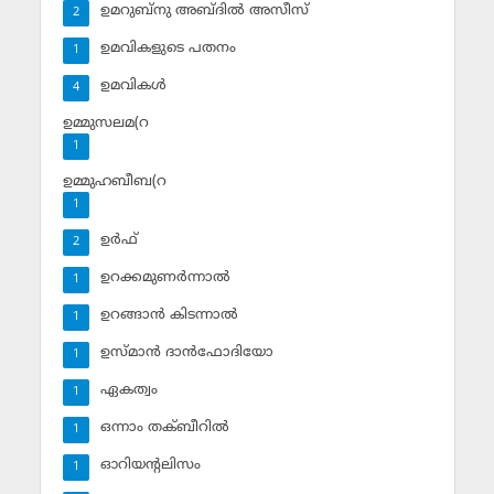
ഉമറുബ്‌നു അബ്ദില്‍ അസീസ്‌
2
ഉമവികളുടെ പതനം
1
ഉമവികള്‍
4
ഉമ്മുസലമ(റ
1
ഉമ്മുഹബീബ(റ
1
ഉര്‍ഫ്
2
ഉറക്കമുണര്‍ന്നാല്‍
1
ഉറങ്ങാന്‍ കിടന്നാല്‍
1
ഉസ്മാന്‍ ദാന്‍ഫോദിയോ
1
ഏകത്വം
1
ഒന്നാം തക്ബീറില്‍
1
ഓറിയന്റലിസം
1