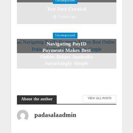
Uncategorized
Test Post Created
3 weeks ago
Uncategorized
Navigating PayID
Payments Makes Best
Online Pokies Australia
Surprisingly Simple
3 weeks ago
VIEW ALL POSTS
About the author
padasalaadmin