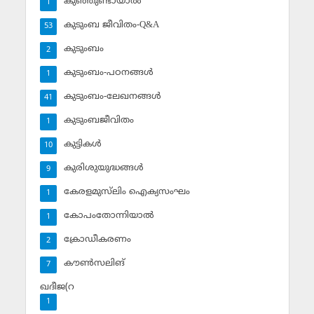
കുഞ്ഞുണ്ടായാല്‍
1
കുടുംബ ജീവിതം-Q&A
53
കുടുംബം
2
കുടുംബം-പഠനങ്ങള്‍
1
കുടുംബം-ലേഖനങ്ങള്‍
41
കുടുംബജീവിതം
1
കുട്ടികള്‍
10
കുരിശുയുദ്ധങ്ങള്‍
9
കേരളമുസ്‌ലിം ഐക്യസംഘം
1
കോപംതോന്നിയാല്‍
1
ക്രോഡീകരണം
2
കൗണ്‍സലിങ്‌
7
ഖദീജ(റ
1