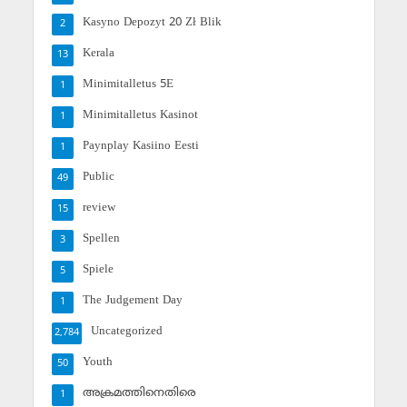
Kasyno Depozyt 20 Zł Blik
2
Kerala
13
Minimitalletus 5E
1
Minimitalletus Kasinot
1
Paynplay Kasiino Eesti
1
Public
49
review
15
Spellen
3
Spiele
5
The Judgement Day
1
Uncategorized
2,784
Youth
50
അക്രമത്തിനെതിരെ
1