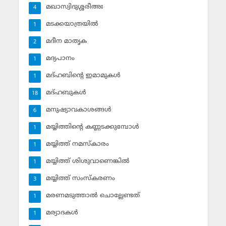
മഖാസ്വിദുശ്ശരീഅഃ
4
മടക്കയാത്രയില്‍
1
മദീന മാതൃക
2
മദ്യപാനം
1
മദ്ഹബിന്റെ ഇമാമുകള്‍
1
മദ്ഹബുകള്‍
18
മനുഷ്യാവകാശങ്ങള്‍
6
മയ്യിത്തിന്റെ കണ്ണടക്കുമ്പോള്‍
1
മയ്യിത്ത് നമസ്‌കാരം
1
മയ്യിത്ത് ശിശുവാണെങ്കില്‍
1
മയ്യിത്ത് സംസ്‌കരണം
3
മരണമടുത്താല്‍ ചൊല്ലേണ്ടത്
1
മര്യാദകള്‍
1