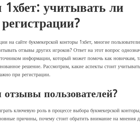
 1хбет: учитывать ли
 регистрации?
ации на сайте букмекерской конторы 1хбет, многие пользовател
читывать отзывы других игроков? Ответ на этот вопрос однозна
сточником информации, который может помочь как новичкам, т
нованное решение. Рассмотрим, какие аспекты стоит учитыват
важно при регистрации.
 отзывы пользователей?
грать ключевую роль в процессе выбора букмекерской конторы
сновные причины, почему стоит обратить внимание на мнения 