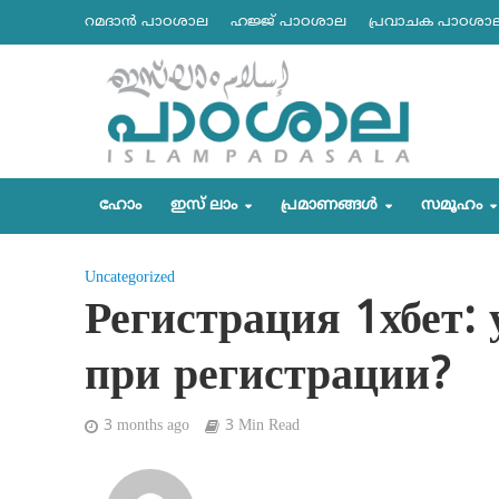
റമദാന്‍ പാഠശാല
ഹജ്ജ് പാഠശാല
പ്രവാചക പാഠശാ
ഹോം
ഇസ് ലാം
പ്രമാണങ്ങള്‍
സമൂഹം
Uncategorized
Регистрация 1хбет:
при регистрации?
3 months ago
3 Min Read