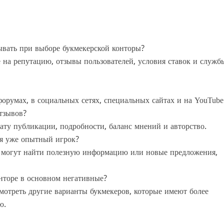
ывать при выборе букмекерской конторы?
 на репутацию, отзывы пользователей, условия ставок и служб
румах, в социальных сетях, специальных сайтах и на YouTube
отзывов?
ту публикации, подробности, баланс мнений и авторство.
 я уже опытный игрок?
 могут найти полезную информацию или новые предложения,
онторе в основном негативные?
смотреть другие варианты букмекеров, которые имеют более
ю.