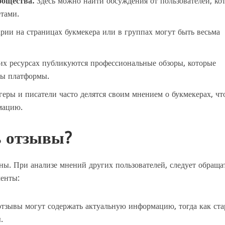
общества.
Здесь можно найти обсуждения от пользователей, ко
етами.
ии на страницах букмекера или в группах могут быть весьма
х ресурсах публикуются профессиональные обзоры, которые
сы платформы.
еры и писатели часто делятся своим мнением о букмекерах, чт
мацию.
ь отзывы?
ны. При анализе мнений других пользователей, следует обраща
енты:
тзывы могут содержать актуальную информацию, тогда как ст
.