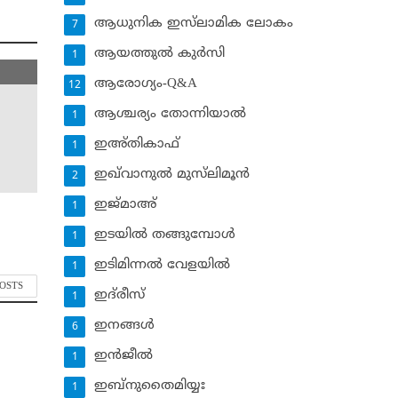
ആധുനിക ഇസ്‌ലാമിക ലോകം
7
ആയത്തുല്‍ കുര്‍സി
1
ആരോഗ്യം-Q&A
12
ആശ്ചര്യം തോന്നിയാല്‍
1
ഇഅ്തികാഫ്‌
1
ഇഖ്‌വാനുല്‍ മുസ്‌ലിമൂന്‍
2
ഇജ്മാഅ്
1
ഇടയില്‍ തങ്ങുമ്പോള്‍
1
ഇടിമിന്നല്‍ വേളയില്‍
1
POSTS
ഇദ്‌രീസ്‌
1
ഇനങ്ങള്‍
6
ഇന്‍ജീല്‍
1
ഇബ്‌നുതൈമിയ്യഃ
1