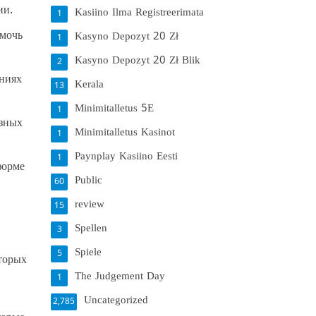
ии.
Kasiino Ilma Registreerimata
1
омочь
Kasyno Depozyt 20 Zł
1
Kasyno Depozyt 20 Zł Blik
2
ниях
Kerala
13
Minimitalletus 5E
1
езных
Minimitalletus Kasinot
1
Paynplay Kasiino Eesti
1
форме
Public
60
review
15
Spellen
3
Spiele
5
торых
The Judgement Day
1
Uncategorized
2,785