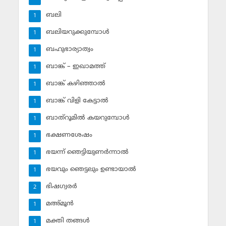
ബലി
1
ബലിയറുക്കുമ്പോള്‍
1
ബഹുഭാര്യാത്വം
1
ബാങ്ക് – ഇഖാമത്ത്
1
ബാങ്ക് കഴിഞ്ഞാല്‍
1
ബാങ്ക് വിളി കേട്ടാല്‍
1
ബാത്‌റൂമില്‍ കയറുമ്പോള്‍
1
ഭക്ഷണശേഷം
1
ഭയന്ന് ഞെട്ടിയുണര്‍ന്നാല്‍
1
ഭയവും ഞെട്ടലും ഉണ്ടായാല്‍
1
ഭിഷഗ്വരര്‍
2
മഅ്മൂന്‍
1
മക്തി തങ്ങള്‍
1