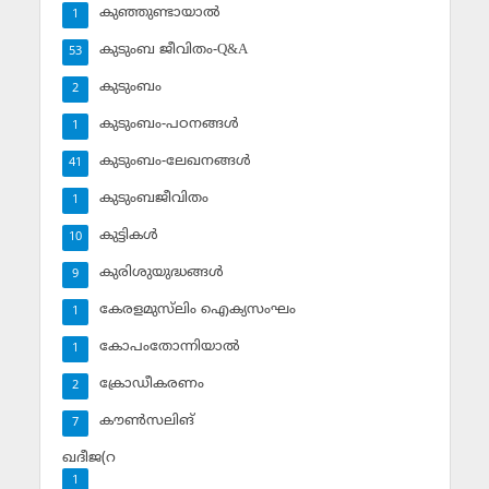
കുഞ്ഞുണ്ടായാല്‍
1
കുടുംബ ജീവിതം-Q&A
53
കുടുംബം
2
കുടുംബം-പഠനങ്ങള്‍
1
കുടുംബം-ലേഖനങ്ങള്‍
41
കുടുംബജീവിതം
1
കുട്ടികള്‍
10
കുരിശുയുദ്ധങ്ങള്‍
9
കേരളമുസ്‌ലിം ഐക്യസംഘം
1
കോപംതോന്നിയാല്‍
1
ക്രോഡീകരണം
2
കൗണ്‍സലിങ്‌
7
ഖദീജ(റ
1