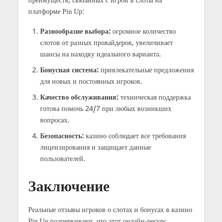
преимуществ, связанных с игрой в слоты на
платформе Pin Up:
Разнообразие выбора:
огромное количество
слотов от разных провайдеров, увеличивает
шансы на находку идеального варианта.
Бонусная система:
привлекательные предложения
для новых и постоянных игроков.
Качество обслуживания:
техническая поддержка
готова помочь 24/7 при любых возникших
вопросах.
Безопасность:
казино соблюдает все требования
лицензирования и защищает данные
пользователей.
Заключение
Реальные отзывы игроков о слотах и бонусах в казино
Pin Up подчеркивают, что этот онлайн-ресурс