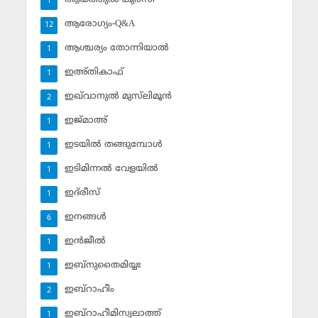
1
ആരോഗ്യം-Q&A
12
ആശ്ചര്യം തോന്നിയാല്‍
1
ഇഅ്തികാഫ്‌
1
ഇഖ്‌വാനുല്‍ മുസ്‌ലിമൂന്‍
2
ഇജ്മാഅ്
1
ഇടയില്‍ തങ്ങുമ്പോള്‍
1
ഇടിമിന്നല്‍ വേളയില്‍
1
ഇദ്‌രീസ്‌
1
ഇനങ്ങള്‍
6
ഇന്‍ജീല്‍
1
ഇബ്‌നുതൈമിയ്യഃ
1
ഇബ്‌റാഹീം
2
ഇബ്‌റാഹീമിസ്വലാത്ത്
1