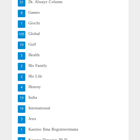
Dr. Alwaye Column
51
Games
8
Giochi
1
Global
105
Gulf
10
Health
5
His Family
2
His Life
2
History
4
India
19
International
16
Jeux
3
Kasiino Ilma Registreerimata
1