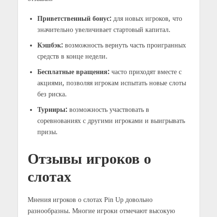
Приветственный бонус:
для новых игроков, что
значительно увеличивает стартовый капитал.
Кэшбэк:
возможность вернуть часть проигранных
средств в конце недели.
Бесплатные вращения:
часто приходят вместе с
акциями, позволяя игрокам испытать новые слоты
без риска.
Турниры:
возможность участвовать в
соревнованиях с другими игроками и выигрывать
призы.
Отзывы игроков о
слотах
Мнения игроков о слотах Pin Up довольно
разнообразны. Многие игроки отмечают высокую