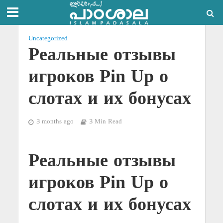
Uncategorized
Реальные отзывы
игроков Pin Up о
слотах и их бонусах
3 months ago
3 Min Read
Реальные отзывы
игроков Pin Up о
слотах и их бонусах