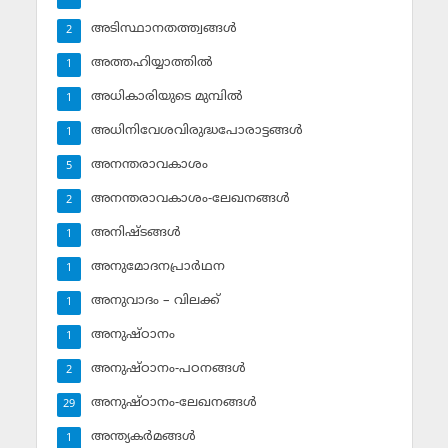
അടിസ്ഥാനതത്ത്വങ്ങള്‍
2
അത്തഹിയ്യാത്തില്‍
1
അധികാരിയുടെ മുമ്പില്‍
1
അധിനിവേശവിരുദ്ധപോരാട്ടങ്ങള്‍
1
അനന്തരാവകാശം
5
അനന്തരാവകാശം-ലേഖനങ്ങള്‍
2
അനിഷ്ടങ്ങള്‍
1
അനുമോദനപ്രാര്‍ഥന
1
അനുവാദം – വിലക്ക്‌
1
അനുഷ്ഠാനം
1
അനുഷ്ഠാനം-പഠനങ്ങള്‍
2
അനുഷ്ഠാനം-ലേഖനങ്ങള്‍
29
അന്ത്യകര്‍മങ്ങള്‍
1