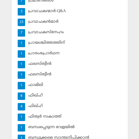
പ്രമാണങ്ങള്‍
1
പ്രവാചകന്മാര്‍-Q&A
3
പ്രവാചകന്‍മാര്‍
23
പ്രവാചകസ്‌നേഹം
7
പ്രായശ്ചിത്തത്തിന്
1
പ്രാരംഭപ്രാര്‍ഥന
1
ഫലസ്ത്വീൻ
1
ഫലസ്ത്വീൻ
1
ഫാമിലി
1
ഫിഖ്ഹ്
8
ഫിഖ്ഹ്‌
4
ഫിത്വര്‍ സകാത്ത്‌
1
ബന്ധപ്പെടുന്ന വേളയില്‍
1
ബന്ധുക്കളെ സാന്ത്വനിപ്പിക്കാന്‍
1