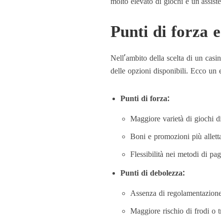
molto elevato di giochi e un’assiste
Punti di forza
Nell’ambito della scelta di un cas
delle opzioni disponibili. Ecco un 
Punti di forza:
Maggiore varietà di giochi di
Boni e promozioni più alletta
Flessibilità nei metodi di pag
Punti di debolezza:
Assenza di regolamentazione
Maggiore rischio di frodi o t