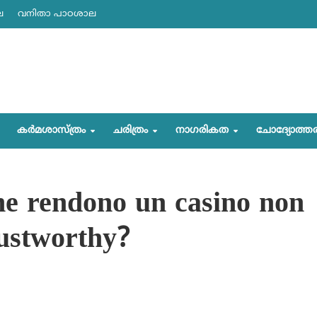
ല
വനിതാ പാഠശാല
കര്‍മശാസ്ത്രം
ചരിത്രം
നാഗരികത
ചോദ്യോത്ത
che rendono un casino non
ustworthy?