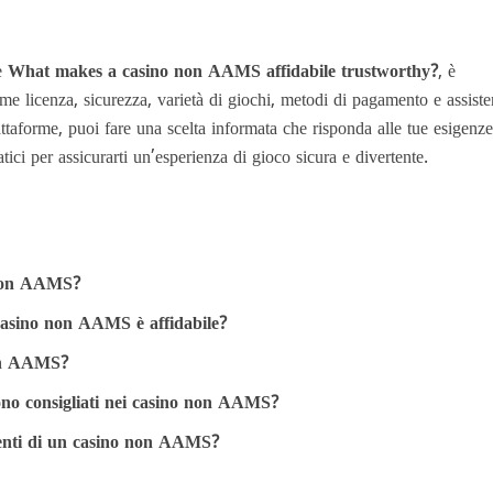
de
What makes a casino non AAMS affidabile trustworthy?
, è
me licenza, sicurezza, varietà di giochi, metodi di pagamento e assist
attaforme, puoi fare una scelta informata che risponda alle tue esigenz
atici per assicurarti un’esperienza di gioco sicura e divertente.
o non AAMS?
casino non AAMS è affidabile?
non AAMS?
no consigliati nei casino non AAMS?
ienti di un casino non AAMS?