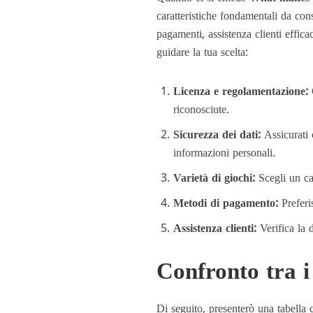
caratteristiche fondamentali da cons
pagamenti, assistenza clienti effica
guidare la tua scelta:
Licenza e regolamentazione:
C
riconosciute.
Sicurezza dei dati:
Assicurati c
informazioni personali.
Varietà di giochi:
Scegli un cas
Metodi di pagamento:
Preferi
Assistenza clienti:
Verifica la d
Confronto tra 
Di seguito, presenterò una tabella 