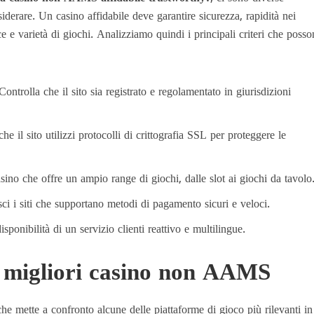
iderare. Un casino affidabile deve garantire sicurezza, rapidità nei
ce e varietà di giochi. Analizziamo quindi i principali criteri che poss
ontrolla che il sito sia registrato e regolamentato in giurisdizioni
he il sito utilizzi protocolli di crittografia SSL per proteggere le
ino che offre un ampio range di giochi, dalle slot ai giochi da tavolo
sci i siti che supportano metodi di pagamento sicuri e veloci.
isponibilità di un servizio clienti reattivo e multilingue.
i migliori casino non AAMS
che mette a confronto alcune delle piattaforme di gioco più rilevanti in