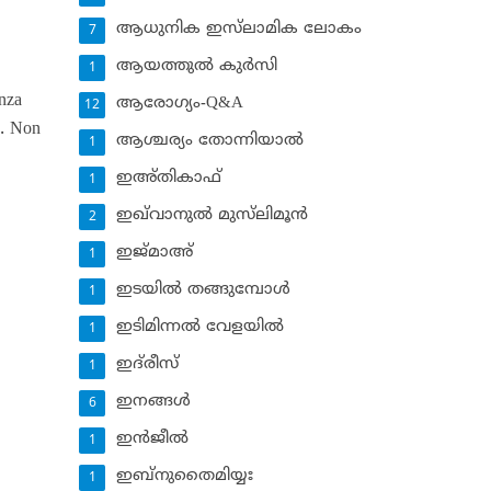
ആധുനിക ഇസ്‌ലാമിക ലോകം
7
ആയത്തുല്‍ കുര്‍സി
1
enza
ആരോഗ്യം-Q&A
12
e. Non
ആശ്ചര്യം തോന്നിയാല്‍
1
ഇഅ്തികാഫ്‌
1
ഇഖ്‌വാനുല്‍ മുസ്‌ലിമൂന്‍
2
ഇജ്മാഅ്
1
ഇടയില്‍ തങ്ങുമ്പോള്‍
1
ഇടിമിന്നല്‍ വേളയില്‍
1
ഇദ്‌രീസ്‌
1
ഇനങ്ങള്‍
6
ഇന്‍ജീല്‍
1
ഇബ്‌നുതൈമിയ്യഃ
1