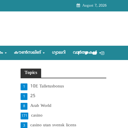
August 7, 2026
രം
കൗണ്‍സലിങ്‌
ഗ്യാലറി
വാര്‍ത്തകള്‍
Topics
10E Talletusbonus
1
25
1
Arab World
8
casino
171
casino utan svensk licens
3