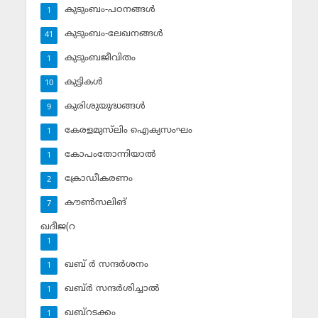
കുടുംബം-പഠനങ്ങള്‍
1
കുടുംബം-ലേഖനങ്ങള്‍
41
കുടുംബജീവിതം
1
കുട്ടികള്‍
10
കുരിശുയുദ്ധങ്ങള്‍
9
കേരളമുസ്‌ലിം ഐക്യസംഘം
1
കോപംതോന്നിയാല്‍
1
ക്രോഡീകരണം
2
കൗണ്‍സലിങ്‌
7
ഖദീജ(റ
1
ഖബ് ര്‍ സന്ദര്‍ശനം
1
ഖബ്ര്‍ സന്ദര്‍ശിച്ചാല്‍
1
ഖബ്‌റടക്കം
1