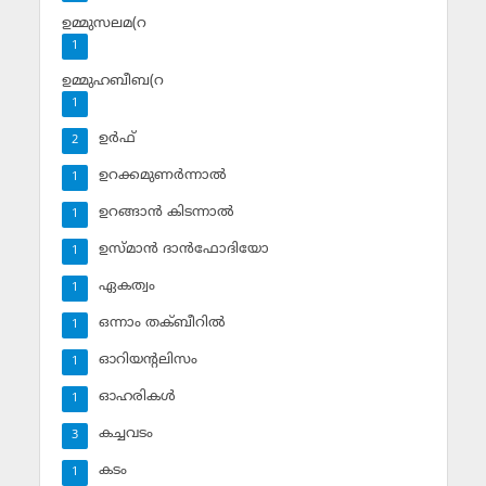
ഉമ്മുസലമ(റ
1
ഉമ്മുഹബീബ(റ
1
ഉര്‍ഫ്
2
ഉറക്കമുണര്‍ന്നാല്‍
1
ഉറങ്ങാന്‍ കിടന്നാല്‍
1
ഉസ്മാന്‍ ദാന്‍ഫോദിയോ
1
ഏകത്വം
1
ഒന്നാം തക്ബീറില്‍
1
ഓറിയന്റലിസം
1
ഓഹരികള്‍
1
കച്ചവടം
3
കടം
1