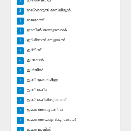
ഇഅ്തികാഫ്‌
1
ഇഖ്‌വാനുല്‍ മുസ്‌ലിമൂന്‍
2
ഇജ്മാഅ്
1
ഇടയില്‍ തങ്ങുമ്പോള്‍
1
ഇടിമിന്നല്‍ വേളയില്‍
1
ഇദ്‌രീസ്‌
1
ഇനങ്ങള്‍
6
ഇന്‍ജീല്‍
1
ഇബ്‌നുതൈമിയ്യഃ
1
ഇബ്‌റാഹീം
2
ഇബ്‌റാഹീമിസ്വലാത്ത്
1
ഇമാം അബൂഹനീഫ
1
ഇമാം അഹ്മദുബ്‌നു ഹമ്പല്‍
1
ഇമാം മാലിക്
1