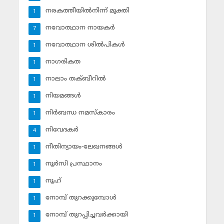
നരകത്തീയില്‍നിന്ന് മുക്തി
1
നവോത്ഥാന നായകര്‍
7
നവോത്ഥാന ശില്‍പികള്‍
1
നാഗരികത
1
നാലാം തക്ബീറില്‍
1
നിയമങ്ങള്‍
1
നിര്‍ബന്ധ നമസ്‌കാരം
1
നിവേദകര്‍
4
നീതിന്യായം-ലേഖനങ്ങള്‍
1
നൂര്‍സി പ്രസ്ഥാനം
1
നൂഹ്‌
1
നോമ്പ് തുറക്കുമ്പോള്‍
1
നോമ്പ് തുറപ്പിച്ചവര്‍ക്കായി
1