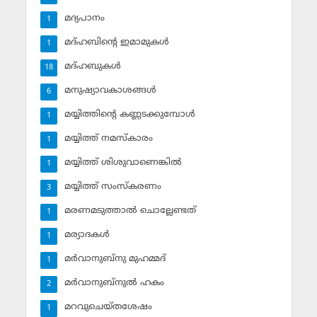
മദ്യപാനം
1
മദ്ഹബിന്റെ ഇമാമുകള്‍
1
മദ്ഹബുകള്‍
18
മനുഷ്യാവകാശങ്ങള്‍
6
മയ്യിത്തിന്റെ കണ്ണടക്കുമ്പോള്‍
1
മയ്യിത്ത് നമസ്‌കാരം
1
മയ്യിത്ത് ശിശുവാണെങ്കില്‍
1
മയ്യിത്ത് സംസ്‌കരണം
3
മരണമടുത്താല്‍ ചൊല്ലേണ്ടത്
1
മര്യാദകള്‍
1
മര്‍വാനുബ്‌നു മുഹമ്മദ്
1
മര്‍വാനുബ്‌നുല്‍ ഹകം
2
മറവുചെയ്തശേഷം
1