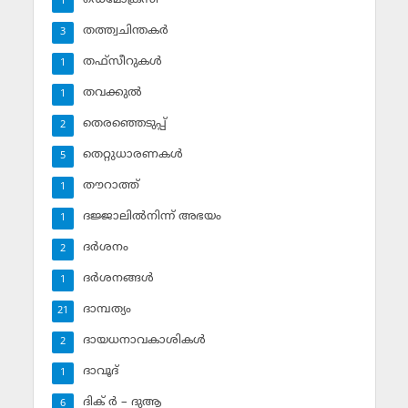
1
തത്ത്വചിന്തകര്‍
3
തഫ്‌സീറുകള്‍
1
തവക്കുല്‍
1
തെരഞ്ഞെടുപ്പ്
2
തെറ്റുധാരണകള്‍
5
തൗറാത്ത്
1
ദജ്ജാലില്‍നിന്ന് അഭയം
1
ദര്‍ശനം
2
ദര്‍ശനങ്ങള്‍
1
ദാമ്പത്യം
21
ദായധനാവകാശികള്‍
2
ദാവൂദ്‌
1
ദിക് ര്‍ – ദുആ
6