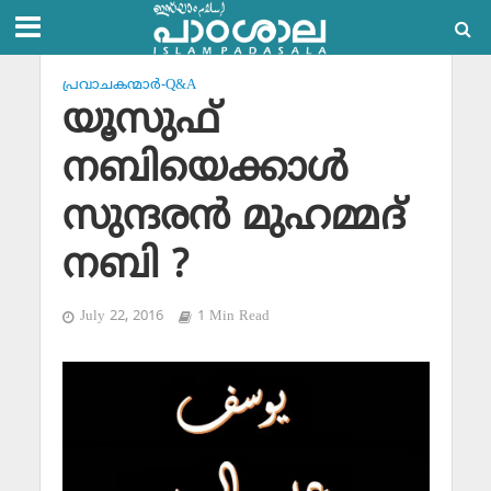
പ്രവാചകന്മാര്‍-Q&A
യൂസുഫ്
നബിയെക്കാള്‍
സുന്ദരന്‍ മുഹമ്മദ്
നബി ?
July 22, 2016
1 Min Read