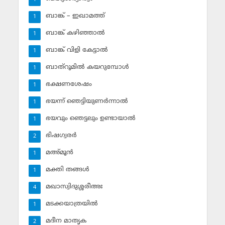
ബാങ്ക് – ഇഖാമത്ത്
1
ബാങ്ക് കഴിഞ്ഞാല്‍
1
ബാങ്ക് വിളി കേട്ടാല്‍
1
ബാത്‌റൂമില്‍ കയറുമ്പോള്‍
1
ഭക്ഷണശേഷം
1
ഭയന്ന് ഞെട്ടിയുണര്‍ന്നാല്‍
1
ഭയവും ഞെട്ടലും ഉണ്ടായാല്‍
1
ഭിഷഗ്വരര്‍
2
മഅ്മൂന്‍
1
മക്തി തങ്ങള്‍
1
മഖാസ്വിദുശ്ശരീഅഃ
4
മടക്കയാത്രയില്‍
1
മദീന മാതൃക
2