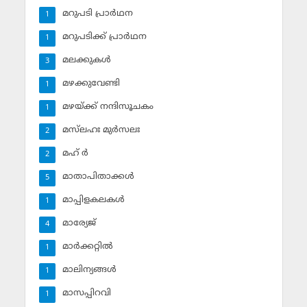
മറുപടി പ്രാര്‍ഥന
1
മറുപടിക്ക് പ്രാര്‍ഥന
1
മലക്കുകള്‍
3
മഴക്കുവേണ്ടി
1
മഴയ്ക്ക് നന്ദിസൂചകം
1
മസ്‌ലഹഃ മുര്‍സലഃ
2
മഹ് ര്‍
2
മാതാപിതാക്കള്‍
5
മാപ്പിളകലകള്‍
1
മാര്യേജ്
4
മാര്‍ക്കറ്റില്‍
1
മാലിന്യങ്ങള്‍
1
മാസപ്പിറവി
1