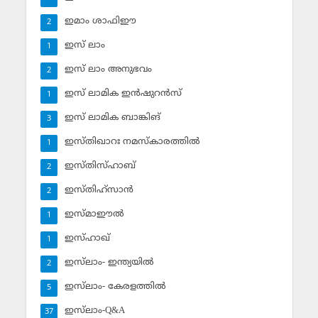
ഇമാം ശാഫിഈ
2
ഇസ് ലാം
1
ഇസ് ലാം അനുഭവം
2
ഇസ് ലാമിക ഇന്‍ഷുറന്‍സ്‌
1
ഇസ് ലാമിക ബാങ്കിങ്‌
3
ഇസ്തിഖാറഃ നമസ്‌കാരത്തില്‍
1
ഇസ്തിസ്ഹാബ്
2
ഇസ്തിഹ്‌സാന്‍
2
ഇസ്മാഈല്‍
1
ഇസ്ഹാഖ്‌
1
ഇസ്‌ലാം- ഇന്ത്യയില്‍
2
ഇസ്‌ലാം- കേരളത്തില്‍
5
ഇസ്‌ലാം-Q&A
37