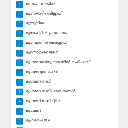
മാസപ്പിറവിയില്‍
1
മുഅ്തസിം ബില്ലാഹ്
1
മുആവിയ
1
മുജാഹിദീന്‍ പ്രസ്ഥാനം
1
മുതവക്കില്‍ അലല്ലാഹ്
1
മുന്നൊരുക്കങ്ങള്‍
1
മുഹമ്മദുബ്‌നു അബ്ദില്‍ വഹ്ഹാബ്
1
മുഹമ്മദുല്‍ മഹ്ദി
1
മുഹമ്മദ് നബി
1
മുഹമ്മദ് നബി- ലേഖനങ്ങള്‍
6
മുഹമ്മദ് നബി-Q&A
4
മുഹമ്മദ്‌
16
മുഹര്‍റം-Q&A
1