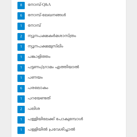
നോമ്പ്-Q&A
8
നോമ്പ്-ലേഖനങ്ങള്‍
6
നോമ്പ്‌
1
ന്യൂനപക്ഷകര്‍മശാസ്ത്രം
2
ന്യൂനപക്ഷമുസ്‌ലിം
1
പങ്കാളിത്തം
1
പട്ടണം/ഗ്രാമം എത്തിയാല്‍
1
പണയം
1
പരലോകം
6
പറയേണ്ടത്
1
പലിശ
2
പള്ളിയിലേക്ക് പോകുമ്പോള്‍
1
പള്ളിയില്‍ പ്രവേശിച്ചാല്‍
1