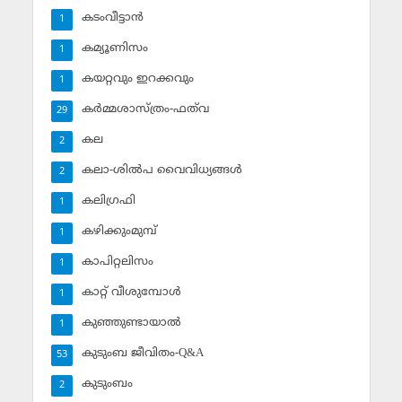
കടംവീട്ടാന്‍
1
കമ്യൂണിസം
1
കയറ്റവും ഇറക്കവും
1
കര്‍മ്മശാസ്ത്രം-ഫത്‌വ
29
കല
2
കലാ-ശില്‍പ വൈവിധ്യങ്ങള്‍
2
കലിഗ്രഫി
1
കഴിക്കുംമുമ്പ്
1
കാപിറ്റലിസം
1
കാറ്റ് വീശുമ്പോള്‍
1
കുഞ്ഞുണ്ടായാല്‍
1
കുടുംബ ജീവിതം-Q&A
53
കുടുംബം
2