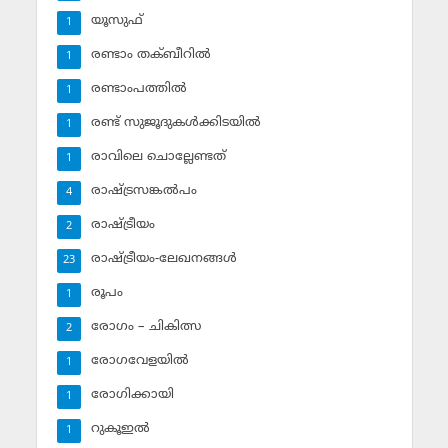
യൂസുഫ്‌
1
രണ്ടാം തക്ബീറില്‍
1
രണ്ടാംപത്തില്‍
1
രണ്ട് സുജൂദുകള്‍ക്കിടയില്‍
1
രാവിലെ ചൊല്ലേണ്ടത്
1
രാഷ്ട്രസങ്കല്‍പം
4
രാഷ്ട്രീയം
2
രാഷ്ട്രീയം-ലേഖനങ്ങള്‍
23
രൂപം
1
രോഗം – ചികിത്സ
2
രോഗവേളയില്‍
1
രോഗിക്കായി
1
റുകൂഇല്‍
1