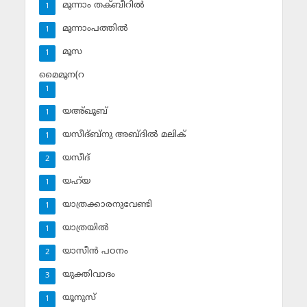
മൂന്നാം തക്ബീറില്‍
1
മൂന്നാംപത്തില്‍
1
മൂസ
1
മൈമൂന(റ
1
യഅ്ഖൂബ്‌
1
യസീദ്ബ്‌നു അബ്ദില്‍ മലിക്‌
1
യസീദ്‌
2
യഹ്‌യ
1
യാത്രക്കാരനുവേണ്ടി
1
യാത്രയില്‍
1
യാസീന്‍ പഠനം
2
യുക്തിവാദം
3
യൂനുസ്‌
1