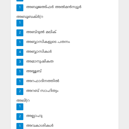
അബൂജഅ്ഫര്‍ അല്‍മന്‍സ്വൂര്‍
1
അബൂബക്ര്‍(റ
1
അബ്ദുല്‍ മലിക്‌
2
അബ്ബാസികളുടെ പതനം
1
അബ്ബാസികള്‍
4
അമാനുഷികത
3
അയ്യൂബ്‌
1
അറഫാദിനത്തില്‍
1
അറബ് സാഹിത്യം
2
അലി(റ
1
അല്ലാഹു
2
അവകാശികള്‍
1