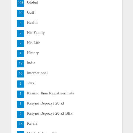
Global
105
Gulf
10
Health
5
His Family
2
His Life
2
History
4
India
19
International
16
Jeux
3
Kasiino Ilma Registreerimata
1
Kasyno Depozyt 20 Zł
1
Kasyno Depozyt 20 Zł Blik
2
Kerala
13