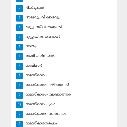
ദിക്‌റുകള്‍
2
ദുഃഖവും വിഷാദവും
1
ദുസ്സഹജീവിതത്തില്‍
1
ദുസ്സ്വപ്‌നം കണ്ടാല്‍
1
ദൗത്യം
1
നബി പത്‌നിമാര്‍
1
നബിമാര്‍
5
നമസ്‌കാരം
1
നമസ്‌കാരം കഴിഞ്ഞാല്‍
1
നമസ്‌കാരം- ലേഖനങ്ങള്‍
2
നമസ്‌കാരം-Q&A
12
നമസ്‌കാരം-പഠനങ്ങള്‍
2
നമസ്‌കാരശേഷം
1