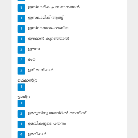
ഇസ്‌ലാമിക പ്രസ്ഥാനങ്ങള്‍
8
ഇസ്‌ലാമിക് ആര്‍ട്ട്
1
ഇസ്‌ലാമോഫോബിയ
1
ഈമാന്‍ കുറഞ്ഞാല്‍
1
ഈസ
2
ഉംറ
2
ഉഥ് മാനികള്‍
2
ഉഥ്മാന്‍(റ
1
ഉമര്‍(റ
1
ഉമറുബ്‌നു അബ്ദില്‍ അസീസ്‌
2
ഉമവികളുടെ പതനം
1
ഉമവികള്‍
4