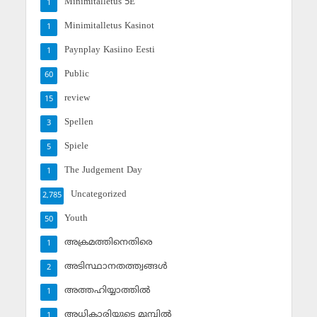
Minimitalletus 5E
1
Minimitalletus Kasinot
1
Paynplay Kasiino Eesti
1
Public
60
review
15
Spellen
3
Spiele
5
The Judgement Day
1
Uncategorized
2,785
Youth
50
അക്രമത്തിനെതിരെ
1
അടിസ്ഥാനതത്ത്വങ്ങള്‍
2
അത്തഹിയ്യാത്തില്‍
1
അധികാരിയുടെ മുമ്പില്‍
1