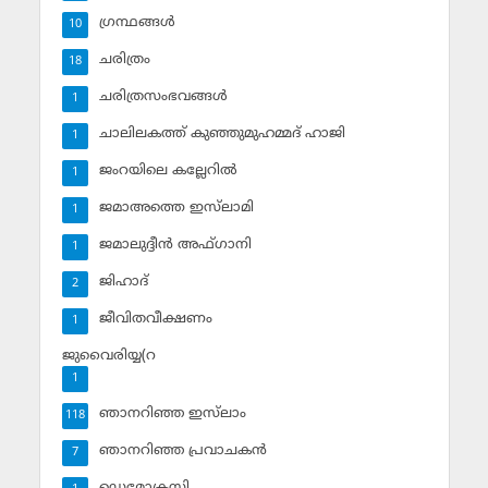
ഗ്രന്ഥങ്ങള്‍
10
ചരിത്രം
18
ചരിത്രസംഭവങ്ങള്‍
1
ചാലിലകത്ത് കുഞ്ഞുമുഹമ്മദ് ഹാജി
1
ജംറയിലെ കല്ലേറില്‍
1
ജമാഅത്തെ ഇസ്‌ലാമി
1
ജമാലുദ്ദീന്‍ അഫ്ഗാനി
1
ജിഹാദ്‌
2
ജീവിതവീക്ഷണം
1
ജുവൈരിയ്യ(റ
1
ഞാനറിഞ്ഞ ഇസ്‌ലാം
118
ഞാനറിഞ്ഞ പ്രവാചകന്‍
7
ഡെമോക്രസി