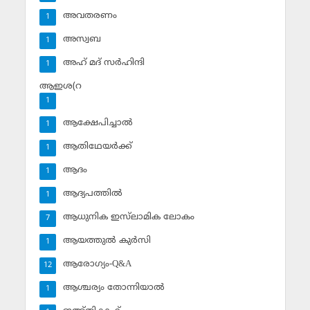
അവതരണം
1
അസ്വബ
1
അഹ് മദ് സര്‍ഹിന്ദി
1
ആഇശ(റ
1
ആക്ഷേപിച്ചാല്‍
1
ആതിഥേയര്‍ക്ക്
1
ആദം
1
ആദ്യപത്തില്‍
1
ആധുനിക ഇസ്‌ലാമിക ലോകം
7
ആയത്തുല്‍ കുര്‍സി
1
ആരോഗ്യം-Q&A
12
ആശ്ചര്യം തോന്നിയാല്‍
1