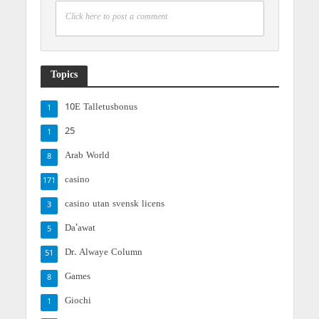
Click here to post a comment
Topics
10E Talletusbonus
1
25
1
Arab World
8
casino
171
casino utan svensk licens
3
Da'awat
5
Dr. Alwaye Column
51
Games
8
Giochi
1