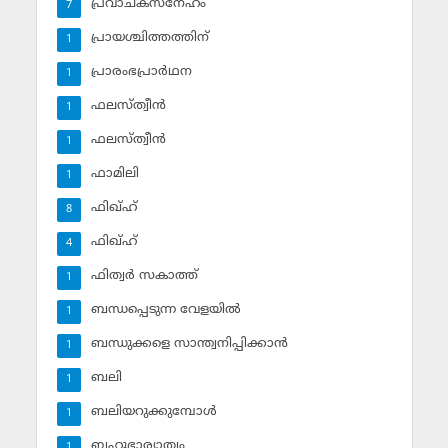
പ്രവാചകസ്‌നേഹം
7
പ്രായശ്ചിത്തത്തിന്
1
പ്രാരംഭപ്രാര്‍ഥന
1
ഫലസ്ത്വീൻ
1
ഫലസ്ത്വീൻ
1
ഫാമിലി
1
ഫിഖ്ഹ്
8
ഫിഖ്ഹ്‌
4
ഫിത്വര്‍ സകാത്ത്‌
1
ബന്ധപ്പെടുന്ന വേളയില്‍
1
ബന്ധുക്കളെ സാന്ത്വനിപ്പിക്കാന്‍
1
ബലി
1
ബലിയറുക്കുമ്പോള്‍
1
ബഹുഭാര്യാത്വം
1