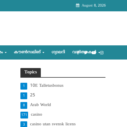
August 8, 2026
രം
കൗണ്‍സലിങ്‌
ഗ്യാലറി
വാര്‍ത്തകള്‍
Topics
10E Talletusbonus
1
25
1
Arab World
8
casino
171
casino utan svensk licens
3