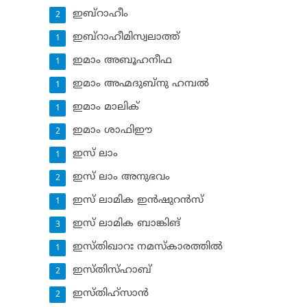
ഇബ്‌റാഹീം
2
ഇബ്‌റാഹീമിസ്വലാത്ത്
1
ഇമാം അബൂഹനീഫ
1
ഇമാം അഹ്മദുബ്‌നു ഹമ്പല്‍
1
ഇമാം മാലിക്
1
ഇമാം ശാഫിഈ
2
ഇസ് ലാം
1
ഇസ് ലാം അനുഭവം
2
ഇസ് ലാമിക ഇന്‍ഷുറന്‍സ്‌
1
ഇസ് ലാമിക ബാങ്കിങ്‌
3
ഇസ്തിഖാറഃ നമസ്‌കാരത്തില്‍
1
ഇസ്തിസ്ഹാബ്
2
ഇസ്തിഹ്‌സാന്‍
2