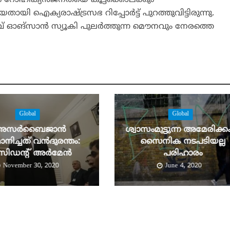
 റോഹിങ്ക്യന്‍ജനതയെ കൂട്ടക്കൊലക്കും
യി ഐക്യരാഷ്ട്രസഭ റിപ്പോര്‍ട്ട് പുറത്തുവിട്ടിരുന്നു.
ാവ് ഓങ്‌സാന്‍ സ്യൂകി പുലര്‍ത്തുന്ന മൌനവും നേരത്തെ
Global
Global
അസര്‍ബൈജാന്‍
ശ്വാസംമുട്ടുന്ന അമേരിക്കക
ാനിച്ചത് വന്‍ദുരന്തം:
സൈനിക നടപടിയല്ല
രസിഡന്റ് അര്‍മേന്‍
പരിഹാരം
November 30, 2020
June 4, 2020