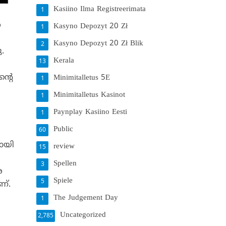
Kasiino Ilma Registreerimata
1
െ
Kasyno Depozyt 20 Zł
1
Kasyno Depozyt 20 Zł Blik
2
.
Kerala
13
ന്റെ
Minimitalletus 5E
1
Minimitalletus Kasinot
1
Paynplay Kasiino Eesti
1
Public
60
മായി
review
15
Spellen
3
െ
Spiele
5
ണ്.
The Judgement Day
1
Uncategorized
2,785