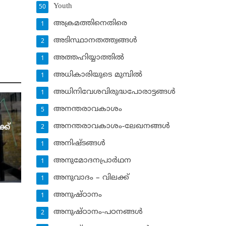
Youth
50
അക്രമത്തിനെതിരെ
1
അടിസ്ഥാനതത്ത്വങ്ങള്‍
2
അത്തഹിയ്യാത്തില്‍
1
അധികാരിയുടെ മുമ്പില്‍
1
അധിനിവേശവിരുദ്ധപോരാട്ടങ്ങള്‍
1
അനന്തരാവകാശം
5
അനന്തരാവകാശം-ലേഖനങ്ങള്‍
്ക്
2
അനിഷ്ടങ്ങള്‍
1
അനുമോദനപ്രാര്‍ഥന
1
അനുവാദം – വിലക്ക്‌
1
അനുഷ്ഠാനം
1
അനുഷ്ഠാനം-പഠനങ്ങള്‍
2