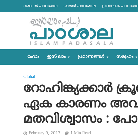
റമദാന്‍ പാഠശാല
ഹജ്ജ് പാഠശാല
പ്രവാചക പാഠശാ
ഹോം
ഇസ് ലാം
പ്രമാണങ്ങള്‍
സമൂഹം
Global
റോഹിങ്ക്യക്കാര്‍ ക്
ഏക കാരണം അവരു
മതവിശ്വാസം : പോ
February 9, 2017
1 Min Read