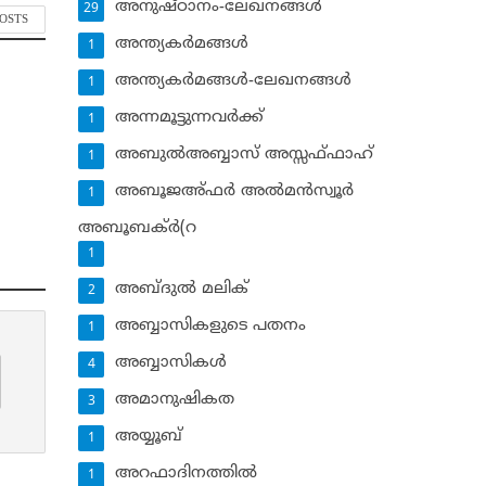
അനുഷ്ഠാനം-ലേഖനങ്ങള്‍
29
POSTS
അന്ത്യകര്‍മങ്ങള്‍
1
അന്ത്യകര്‍മങ്ങള്‍-ലേഖനങ്ങള്‍
1
അന്നമൂട്ടുന്നവര്‍ക്ക്
1
അബുല്‍അബ്ബാസ് അസ്സഫ്ഫാഹ്‌
1
അബൂജഅ്ഫര്‍ അല്‍മന്‍സ്വൂര്‍
1
അബൂബക്ര്‍(റ
1
അബ്ദുല്‍ മലിക്‌
2
അബ്ബാസികളുടെ പതനം
1
അബ്ബാസികള്‍
4
അമാനുഷികത
3
അയ്യൂബ്‌
1
അറഫാദിനത്തില്‍
1