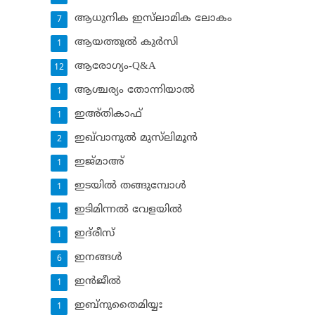
ആധുനിക ഇസ്‌ലാമിക ലോകം
7
ആയത്തുല്‍ കുര്‍സി
1
ആരോഗ്യം-Q&A
12
ആശ്ചര്യം തോന്നിയാല്‍
1
ഇഅ്തികാഫ്‌
1
ഇഖ്‌വാനുല്‍ മുസ്‌ലിമൂന്‍
2
ഇജ്മാഅ്
1
ഇടയില്‍ തങ്ങുമ്പോള്‍
1
ഇടിമിന്നല്‍ വേളയില്‍
1
ഇദ്‌രീസ്‌
1
ഇനങ്ങള്‍
6
ഇന്‍ജീല്‍
1
ഇബ്‌നുതൈമിയ്യഃ
1