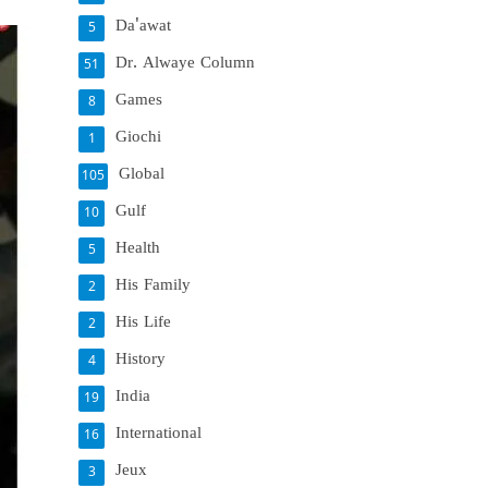
Da'awat
5
Dr. Alwaye Column
51
Games
8
Giochi
1
Global
105
Gulf
10
Health
5
His Family
2
His Life
2
History
4
India
19
International
16
Jeux
3