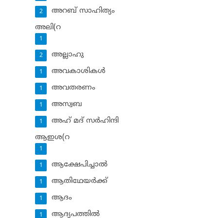
അറബ് സാഹിത്യം
2
അലി(റ
1
അല്ലാഹു
2
അവകാശികള്‍
1
അവതരണം
1
അസ്വബ
1
അഹ് മദ് സര്‍ഹിന്ദി
1
ആഇശ(റ
1
ആക്ഷേപിച്ചാല്‍
1
ആതിഥേയര്‍ക്ക്
1
ആദം
1
ആദ്യപത്തില്‍
1