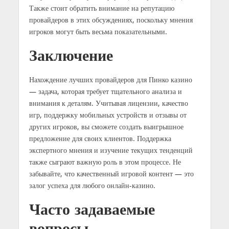
Также стоит обратить внимание на репутацию
провайдеров в этих обсуждениях, поскольку мнения
игроков могут быть весьма показательными.
Заключение
Нахождение лучших провайдеров для Пинко казино
— задача, которая требует тщательного анализа и
внимания к деталям. Учитывая лицензии, качество
игр, поддержку мобильных устройств и отзывы от
других игроков, вы сможете создать выигрышное
предложение для своих клиентов. Поддержка
экспертного мнения и изучение текущих тенденций
также сыграют важную роль в этом процессе. Не
забывайте, что качественный игровой контент — это
залог успеха для любого онлайн-казино.
Часто задаваемые