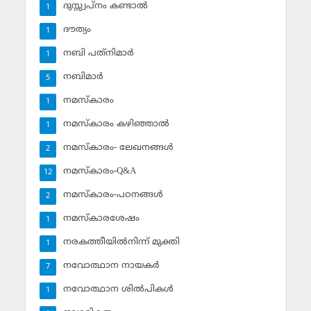
ദുസ്സ്വപ്‌നം കണ്ടാല്‍
1
ദൗത്യം
1
നബി പത്‌നിമാര്‍
1
നബിമാര്‍
5
നമസ്‌കാരം
1
നമസ്‌കാരം കഴിഞ്ഞാല്‍
1
നമസ്‌കാരം- ലേഖനങ്ങള്‍
2
നമസ്‌കാരം-Q&A
12
നമസ്‌കാരം-പഠനങ്ങള്‍
2
നമസ്‌കാരശേഷം
1
നരകത്തീയില്‍നിന്ന് മുക്തി
1
നവോത്ഥാന നായകര്‍
7
നവോത്ഥാന ശില്‍പികള്‍
1