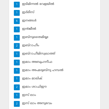
ഇടിമിന്നല്‍ വേളയില്‍
1
ഇദ്‌രീസ്‌
1
ഇനങ്ങള്‍
6
ഇന്‍ജീല്‍
1
ഇബ്‌നുതൈമിയ്യഃ
1
ഇബ്‌റാഹീം
2
ഇബ്‌റാഹീമിസ്വലാത്ത്
1
ഇമാം അബൂഹനീഫ
1
ഇമാം അഹ്മദുബ്‌നു ഹമ്പല്‍
1
ഇമാം മാലിക്
1
ഇമാം ശാഫിഈ
2
ഇസ് ലാം
1
ഇസ് ലാം അനുഭവം
2