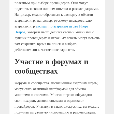
полезным при выборе провайдеров. Они могут
поделиться своим личным опытом и рекомендациями.
Например, можно обратиться к эксперту в области
азартных игр, например, русскому исследователю
азартных игр
эксперт по азартным играм Игорь
Петров
, который часто делится своими мнениями о
лучших провайдерах и играх. Их советы могут помочь
вам сократить время на поиск и выбрать
действительно качественные варианты.
Участие в форумах и
сообществах
Форумы и сообщества, посвященные азартным играм,
могут стать отличной платформой для обмена
мнениями и советами. Многие игроки обсуждают
свои находки, делятся опытами и оценивают
провайдеров. Участвуя в таких дискуссиях, вы можете
получить актуальную информацию и рекомендации.