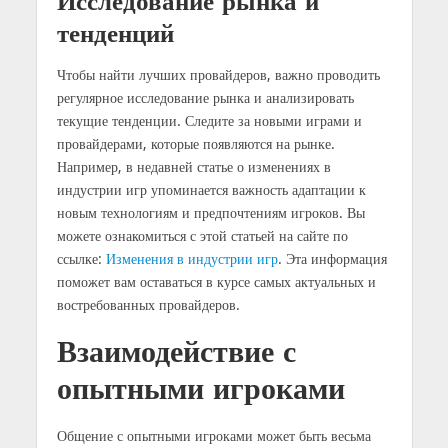
Исследование рынка и
тенденций
Чтобы найти лучших провайдеров, важно проводить
регулярное исследование рынка и анализировать
текущие тенденции. Следите за новыми играми и
провайдерами, которые появляются на рынке.
Например, в недавней статье о изменениях в
индустрии игр упоминается важность адаптации к
новым технологиям и предпочтениям игроков. Вы
можете ознакомиться с этой статьей на сайте по
ссылке:
Изменения в индустрии игр
. Эта информация
поможет вам оставаться в курсе самых актуальных и
востребованных провайдеров.
Взаимодействие с
опытными игроками
Общение с опытными игроками может быть весьма