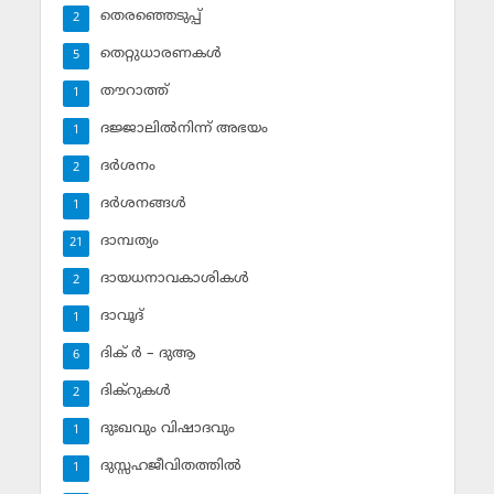
തെരഞ്ഞെടുപ്പ്
2
തെറ്റുധാരണകള്‍
5
തൗറാത്ത്
1
ദജ്ജാലില്‍നിന്ന് അഭയം
1
ദര്‍ശനം
2
ദര്‍ശനങ്ങള്‍
1
ദാമ്പത്യം
21
ദായധനാവകാശികള്‍
2
ദാവൂദ്‌
1
ദിക് ര്‍ – ദുആ
6
ദിക്‌റുകള്‍
2
ദുഃഖവും വിഷാദവും
1
ദുസ്സഹജീവിതത്തില്‍
1