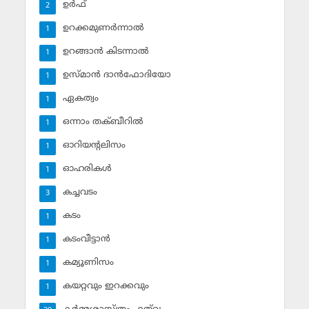
ഉര്‍ഫ്
2
ഉറക്കമുണര്‍ന്നാല്‍
1
ഉറങ്ങാന്‍ കിടന്നാല്‍
1
ഉസ്മാന്‍ ദാന്‍ഫോദിയോ
1
ഏകത്വം
1
ഒന്നാം തക്ബീറില്‍
1
ഓറിയന്റലിസം
1
ഓഹരികള്‍
1
കച്ചവടം
3
കടം
1
കടംവീട്ടാന്‍
1
കമ്യൂണിസം
1
കയറ്റവും ഇറക്കവും
1