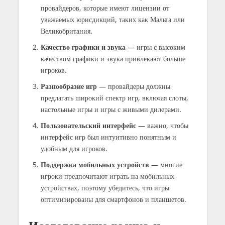
провайдеров, которые имеют лицензии от
уважаемых юрисдикций, таких как Мальта или
Великобритания.
Качество графики и звука
— игры с высоким
качеством графики и звука привлекают больше
игроков.
Разнообразие игр
— провайдеры должны
предлагать широкий спектр игр, включая слоты,
настольные игры и игры с живыми дилерами.
Пользовательский интерфейс
— важно, чтобы
интерфейс игр был интуитивно понятным и
удобным для игроков.
Поддержка мобильных устройств
— многие
игроки предпочитают играть на мобильных
устройствах, поэтому убедитесь, что игры
оптимизированы для смартфонов и планшетов.