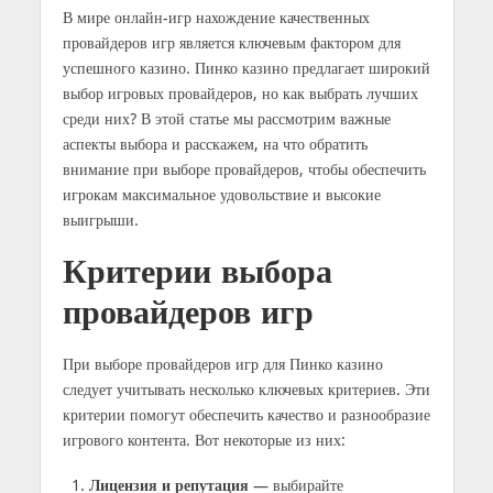
В мире онлайн-игр нахождение качественных
провайдеров игр является ключевым фактором для
успешного казино. Пинко казино предлагает широкий
выбор игровых провайдеров, но как выбрать лучших
среди них? В этой статье мы рассмотрим важные
аспекты выбора и расскажем, на что обратить
внимание при выборе провайдеров, чтобы обеспечить
игрокам максимальное удовольствие и высокие
выигрыши.
Критерии выбора
провайдеров игр
При выборе провайдеров игр для Пинко казино
следует учитывать несколько ключевых критериев. Эти
критерии помогут обеспечить качество и разнообразие
игрового контента. Вот некоторые из них:
Лицензия и репутация
— выбирайте