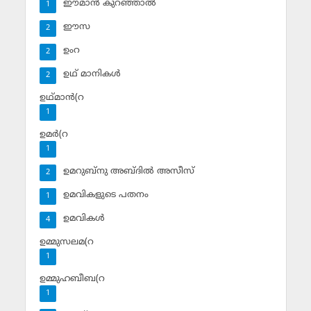
ഈമാന്‍ കുറഞ്ഞാല്‍
1
ഈസ
2
ഉംറ
2
ഉഥ് മാനികള്‍
2
ഉഥ്മാന്‍(റ
1
ഉമര്‍(റ
1
ഉമറുബ്‌നു അബ്ദില്‍ അസീസ്‌
2
ഉമവികളുടെ പതനം
1
ഉമവികള്‍
4
ഉമ്മുസലമ(റ
1
ഉമ്മുഹബീബ(റ
1