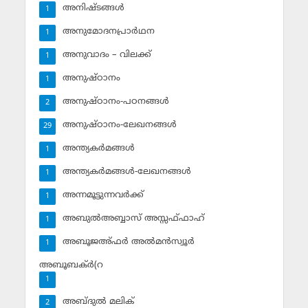
അനിഷ്ടങ്ങള്‍
1
അനുമോദനപ്രാര്‍ഥന
1
അനുവാദം – വിലക്ക്‌
1
അനുഷ്ഠാനം
1
അനുഷ്ഠാനം-പഠനങ്ങള്‍
2
അനുഷ്ഠാനം-ലേഖനങ്ങള്‍
29
അന്ത്യകര്‍മങ്ങള്‍
1
അന്ത്യകര്‍മങ്ങള്‍-ലേഖനങ്ങള്‍
1
അന്നമൂട്ടുന്നവര്‍ക്ക്
1
അബുല്‍അബ്ബാസ് അസ്സഫ്ഫാഹ്‌
1
അബൂജഅ്ഫര്‍ അല്‍മന്‍സ്വൂര്‍
1
അബൂബക്ര്‍(റ
1
അബ്ദുല്‍ മലിക്‌
2