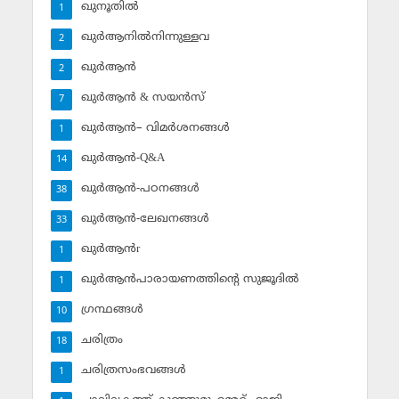
ഖുനൂതില്‍
1
ഖുര്‍ആനില്‍നിന്നുള്ളവ
2
ഖുര്‍ആന്‍
2
ഖുര്‍ആന്‍ & സയന്‍സ്‌
7
ഖുര്‍ആന്‍– വിമര്‍ശനങ്ങള്‍
1
ഖുര്‍ആന്‍-Q&A
14
ഖുര്‍ആന്‍-പഠനങ്ങള്‍
38
ഖുര്‍ആന്‍-ലേഖനങ്ങള്‍
33
ഖുര്‍ആന്‍r
1
ഖുര്‍ആന്‍പാരായണത്തിന്റെ സുജൂദില്‍
1
ഗ്രന്ഥങ്ങള്‍
10
ചരിത്രം
18
ചരിത്രസംഭവങ്ങള്‍
1