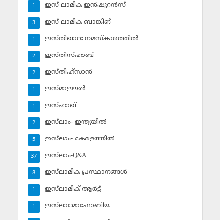
ഇസ് ലാമിക ഇന്‍ഷുറന്‍സ്‌
1
ഇസ് ലാമിക ബാങ്കിങ്‌
3
ഇസ്തിഖാറഃ നമസ്‌കാരത്തില്‍
1
ഇസ്തിസ്ഹാബ്
2
ഇസ്തിഹ്‌സാന്‍
2
ഇസ്മാഈല്‍
1
ഇസ്ഹാഖ്‌
1
ഇസ്‌ലാം- ഇന്ത്യയില്‍
2
ഇസ്‌ലാം- കേരളത്തില്‍
5
ഇസ്‌ലാം-Q&A
37
ഇസ്‌ലാമിക പ്രസ്ഥാനങ്ങള്‍
8
ഇസ്‌ലാമിക് ആര്‍ട്ട്
1
ഇസ്‌ലാമോഫോബിയ
1