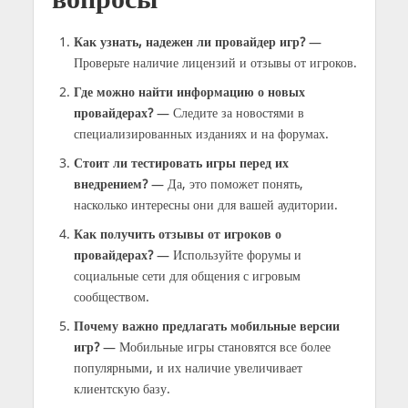
вопросы
Как узнать, надежен ли провайдер игр?
—
Проверьте наличие лицензий и отзывы от игроков.
Где можно найти информацию о новых
провайдерах?
— Следите за новостями в
специализированных изданиях и на форумах.
Стоит ли тестировать игры перед их
внедрением?
— Да, это поможет понять,
насколько интересны они для вашей аудитории.
Как получить отзывы от игроков о
провайдерах?
— Используйте форумы и
социальные сети для общения с игровым
сообществом.
Почему важно предлагать мобильные версии
игр?
— Мобильные игры становятся все более
популярными, и их наличие увеличивает
клиентскую базу.