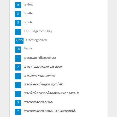
review
15
Spellen
3
Spiele
5
The Judgement Day
1
Uncategorized
2,785
Youth
50
അക്രമത്തിനെതിരെ
1
അടിസ്ഥാനതത്ത്വങ്ങള്‍
2
അത്തഹിയ്യാത്തില്‍
1
അധികാരിയുടെ മുമ്പില്‍
1
അധിനിവേശവിരുദ്ധപോരാട്ടങ്ങള്‍
1
അനന്തരാവകാശം
5
അനന്തരാവകാശം-ലേഖനങ്ങള്‍
2