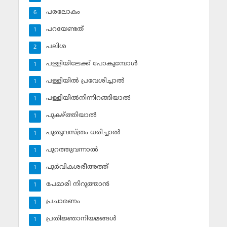
പരലോകം
6
പറയേണ്ടത്
1
പലിശ
2
പള്ളിയിലേക്ക് പോകുമ്പോള്‍
1
പള്ളിയില്‍ പ്രവേശിച്ചാല്‍
1
പള്ളിയില്‍നിന്നിറങ്ങിയാല്‍
1
പുകഴ്ത്തിയാല്‍
1
പുതുവസ്ത്രം ധരിച്ചാല്‍
1
പുറത്തുവന്നാല്‍
1
പൂര്‍വികശരീഅത്ത്
1
പേമാരി നിറുത്താന്‍
1
പ്രചാരണം
1
പ്രതിജ്ഞാനിയമങ്ങള്‍
1