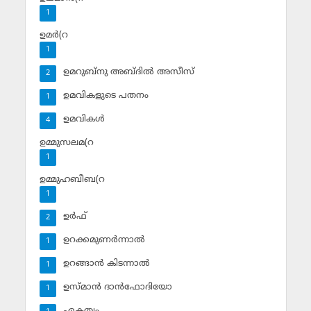
1
ഉമര്‍(റ
1
ഉമറുബ്‌നു അബ്ദില്‍ അസീസ്‌
2
ഉമവികളുടെ പതനം
1
ഉമവികള്‍
4
ഉമ്മുസലമ(റ
1
ഉമ്മുഹബീബ(റ
1
ഉര്‍ഫ്
2
ഉറക്കമുണര്‍ന്നാല്‍
1
ഉറങ്ങാന്‍ കിടന്നാല്‍
1
ഉസ്മാന്‍ ദാന്‍ഫോദിയോ
1
ഏകത്വം