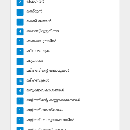
ഭിഷഗ്വരര്‍
2
മഅ്മൂന്‍
1
മക്തി തങ്ങള്‍
1
മഖാസ്വിദുശ്ശരീഅഃ
4
മടക്കയാത്രയില്‍
1
മദീന മാതൃക
2
മദ്യപാനം
1
മദ്ഹബിന്റെ ഇമാമുകള്‍
1
മദ്ഹബുകള്‍
18
മനുഷ്യാവകാശങ്ങള്‍
6
മയ്യിത്തിന്റെ കണ്ണടക്കുമ്പോള്‍
1
മയ്യിത്ത് നമസ്‌കാരം
1
മയ്യിത്ത് ശിശുവാണെങ്കില്‍
1
മയ്യിത്ത് സംസ്‌കരണം