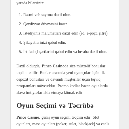
yarada bilərsiniz:
Rəsmi veb saytına daxil olun.
Qeydiyyat düyməsini basın.
İstədiyiniz məlumatları daxil edin (ad, e-poçt, şifrə).
Şikayətlərinizi qəbul edin.
İstifadəçi şərtlərini qəbul edin və hesaba daxil olun.
Daxil olduqda,
Pinco Casino
da sizə müxtəlif bonuslar
təqdim edilir. Bunlar arasında yeni oyunçular üçün ilk
depozit bonusları və davamlı müştərilər üçün təşviq
proqramları mövcuddur. Promo kodlar bəzən oyunlarda
əlavə imtiyazlar əldə etməyə kömək edir.
Oyun Seçimi və Təcrübə
Pinco Casino
, geniş oyun seçimi təqdim edir. Slot
oyunları, masa oyunları (poker, rulet, blackjack) və canlı