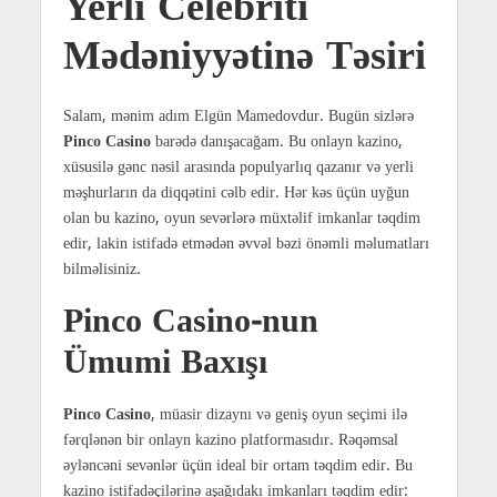
Yerli Celebriti
Mədəniyyətinə Təsiri
Salam, mənim adım Elgün Mamedovdur. Bugün sizlərə
Pinco Casino
barədə danışacağam. Bu onlayn kazino,
xüsusilə gənc nəsil arasında populyarlıq qazanır və yerli
məşhurların da diqqətini cəlb edir. Hər kəs üçün uyğun
olan bu kazino, oyun sevərlərə müxtəlif imkanlar təqdim
edir, lakin istifadə etmədən əvvəl bəzi önəmli məlumatları
bilməlisiniz.
Pinco Casino-nun
Ümumi Baxışı
Pinco Casino
, müasir dizaynı və geniş oyun seçimi ilə
fərqlənən bir onlayn kazino platformasıdır. Rəqəmsal
əyləncəni sevənlər üçün ideal bir ortam təqdim edir. Bu
kazino istifadəçilərinə aşağıdakı imkanları təqdim edir: