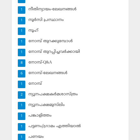
നീതിന്യായം-ലേഖനങ്ങള്‍
1
നൂര്‍സി പ്രസ്ഥാനം
1
നൂഹ്‌
1
നോമ്പ് തുറക്കുമ്പോള്‍
1
നോമ്പ് തുറപ്പിച്ചവര്‍ക്കായി
1
നോമ്പ്-Q&A
8
നോമ്പ്-ലേഖനങ്ങള്‍
6
നോമ്പ്‌
1
ന്യൂനപക്ഷകര്‍മശാസ്ത്രം
2
ന്യൂനപക്ഷമുസ്‌ലിം
1
പങ്കാളിത്തം
1
പട്ടണം/ഗ്രാമം എത്തിയാല്‍
1
പണയം
1