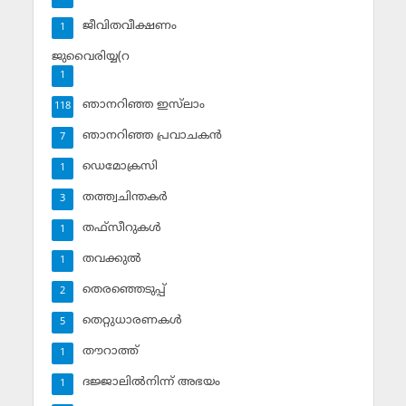
ജീവിതവീക്ഷണം
1
ജുവൈരിയ്യ(റ
1
ഞാനറിഞ്ഞ ഇസ്‌ലാം
118
ഞാനറിഞ്ഞ പ്രവാചകന്‍
7
ഡെമോക്രസി
1
തത്ത്വചിന്തകര്‍
3
തഫ്‌സീറുകള്‍
1
തവക്കുല്‍
1
തെരഞ്ഞെടുപ്പ്
2
തെറ്റുധാരണകള്‍
5
തൗറാത്ത്
1
ദജ്ജാലില്‍നിന്ന് അഭയം
1