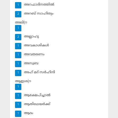
അറഫാദിനത്തില്‍
1
അറബ് സാഹിത്യം
2
അലി(റ
1
അല്ലാഹു
2
അവകാശികള്‍
1
അവതരണം
1
അസ്വബ
1
അഹ് മദ് സര്‍ഹിന്ദി
1
ആഇശ(റ
1
ആക്ഷേപിച്ചാല്‍
1
ആതിഥേയര്‍ക്ക്
1
ആദം
1