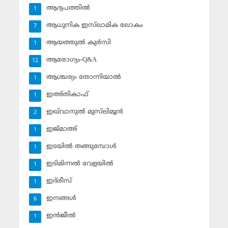
ആദ്യപത്തില്‍
1
ആധുനിക ഇസ്‌ലാമിക ലോകം
7
ആയത്തുല്‍ കുര്‍സി
1
ആരോഗ്യം-Q&A
12
ആശ്ചര്യം തോന്നിയാല്‍
1
ഇഅ്തികാഫ്‌
1
ഇഖ്‌വാനുല്‍ മുസ്‌ലിമൂന്‍
2
ഇജ്മാഅ്
1
ഇടയില്‍ തങ്ങുമ്പോള്‍
1
ഇടിമിന്നല്‍ വേളയില്‍
1
ഇദ്‌രീസ്‌
1
ഇനങ്ങള്‍
6
ഇന്‍ജീല്‍
1