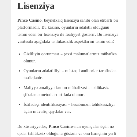
Lisenziya
Pinco Casino
, beynəlxalq lisenziya sahibi olan etibarlı bir
platformadır. Bu kazino, oyunların ədalətli olduğunu
təmin edən bir lisenziya ilə fəaliyyət göstərir. Bu lisenziya
vasitəsilə aşağıdakı təhlükəsizlik aspektlərini təmin edir:
Gizliliyin qorunması – şəxsi məlumatlarınız mühafizə
olunur.
Oyunların ədalətliliyi – müstəqil auditorlar tərəfindən
təsdiqlənir.
Maliyyə əməliyyatlarının mühafizəsi – təhlükəsiz
şifrələmə metodları istifadə olunur.
İstifadəçi identifikasiyası – hesabınızın təhlükəsizliyi
üçün müvafiq qaydalar var.
Bu xüsusiyyətlər,
Pinco Casino
-nun oyunçular üçün nə
qədər təhlükəsiz olduğunu göstərir və onu həmçinin yerli