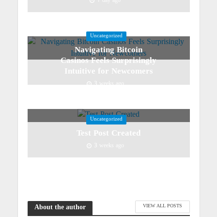
1 day ago
Uncategorized
Navigating Bitcoin
Casinos Feels Surprisingly
Intuitive for Newcomers
3 weeks ago
Uncategorized
Test Post Created
3 weeks ago
VIEW ALL POSTS
About the author