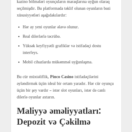
kazino bölmələri oyunçuların maraqlarına uyğun olaraq
seçilmişdir. Bu platformada təklif olunan oyunların bəzi
xüsusiyyətləri aşağıdakılardır:
Hər ay yeni oyunlar əlavə olunur.
Real dilerlərlə təcrübə.
Yüksək keyfiyyətli grafiklər və istifadəçi dostu
interfeys.
Mobil cihazlarda mükəmməl uyğunlaşma.
Bu cür müxtəliflik,
Pinco Casino
istifadəçilərini
əyləndirmək üçün ideal bir ortam yaradır. Hər cür oyunçu
üçün bir şey vardır – istər slot oyunları, istər də canlı
dilerlə oyunlar axtarın.
Maliyyə əməliyyatları:
Depozit və Çəkilmə