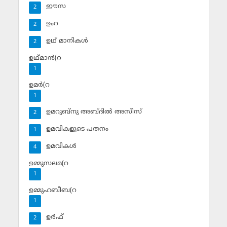
ഈസ
2
ഉംറ
2
ഉഥ് മാനികള്‍
2
ഉഥ്മാന്‍(റ
1
ഉമര്‍(റ
1
ഉമറുബ്‌നു അബ്ദില്‍ അസീസ്‌
2
ഉമവികളുടെ പതനം
1
ഉമവികള്‍
4
ഉമ്മുസലമ(റ
1
ഉമ്മുഹബീബ(റ
1
ഉര്‍ഫ്
2