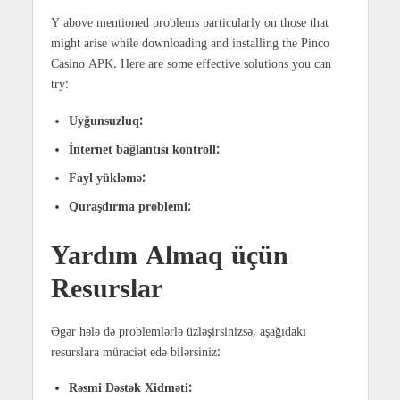
Y above mentioned problems particularly on those that
might arise while downloading and installing the Pinco
Casino APK. Here are some effective solutions you can
try:
Uyğunsuzluq:
İnternet bağlantısı kontroll:
Fayl yükləmə:
Quraşdırma problemi:
Yardım Almaq üçün
Resurslar
Əgər hələ də problemlərlə üzləşirsinizsə, aşağıdakı
resurslara müraciət edə bilərsiniz:
Rəsmi Dəstək Xidməti: