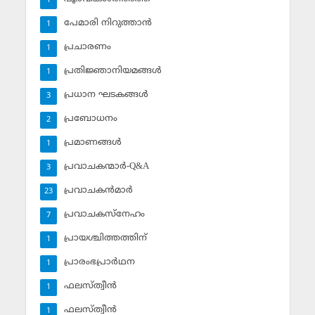
1
പേമാരി നിറുത്താന്‍
1
പ്രചാരണം
1
പ്രതിജ്ഞാനിയമങ്ങള്‍
1
പ്രധാന ഘടകങ്ങള്‍
3
പ്രബോധനം
2
പ്രമാണങ്ങള്‍
1
പ്രവാചകന്മാര്‍-Q&A
3
പ്രവാചകന്‍മാര്‍
23
പ്രവാചകസ്‌നേഹം
7
പ്രായശ്ചിത്തത്തിന്
1
പ്രാരംഭപ്രാര്‍ഥന
1
ഫലസ്ത്വീൻ
1
ഫലസ്ത്വീൻ
1