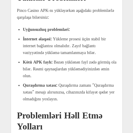
Pinco Casino APK-nı yükləyərkən aşağıdakı problemlərlə
qarşılaşa bilərsiniz:
Uyğunsuzluq problemləri:
İnternet əlaqəsi:
Yükleme prosesi üçün stabil bir
internet bağlantısı olmalıdır. Zayıf bağlantı
vəziyyətində yükləmə tamamlanmaya bilər.
Kötü APK faylı:
Bəzən yüklənən fayl zədə görmüş ola
bilər. Rəsmi qaynaqlardan yükləmədiyinizdən əmin
olun.
Quraşdırma xətası:
Quraşdırma zamanı “Quraşdırma
xətası” mesajı alırsınızsa, cihazınızda kifayət qədər yer
olmadığını yoxlayın.
Problemləri Həll Etmə
Yolları