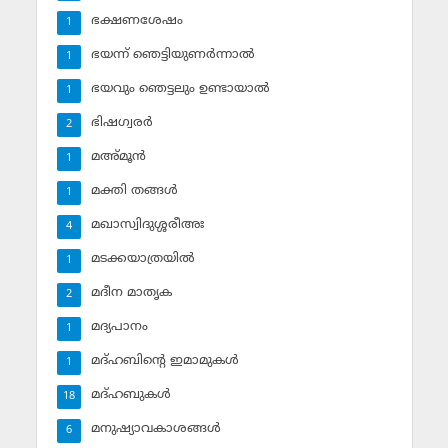
ഭക്ഷണശേഷം
1
ഭയന്ന് ഞെട്ടിയുണര്‍ന്നാല്‍
1
ഭയവും ഞെട്ടലും ഉണ്ടായാല്‍
1
ഭിഷഗ്വരര്‍
2
മഅ്മൂന്‍
1
മക്തി തങ്ങള്‍
1
മഖാസ്വിദുശ്ശരീഅഃ
4
മടക്കയാത്രയില്‍
1
മദീന മാതൃക
2
മദ്യപാനം
1
മദ്ഹബിന്റെ ഇമാമുകള്‍
1
മദ്ഹബുകള്‍
18
മനുഷ്യാവകാശങ്ങള്‍
6