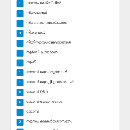
നാലാം തക്ബീറില്‍
1
നിയമങ്ങള്‍
1
നിര്‍ബന്ധ നമസ്‌കാരം
1
നിവേദകര്‍
4
നീതിന്യായം-ലേഖനങ്ങള്‍
1
നൂര്‍സി പ്രസ്ഥാനം
1
നൂഹ്‌
1
നോമ്പ് തുറക്കുമ്പോള്‍
1
നോമ്പ് തുറപ്പിച്ചവര്‍ക്കായി
1
നോമ്പ്-Q&A
8
നോമ്പ്-ലേഖനങ്ങള്‍
6
നോമ്പ്‌
1
ന്യൂനപക്ഷകര്‍മശാസ്ത്രം
2