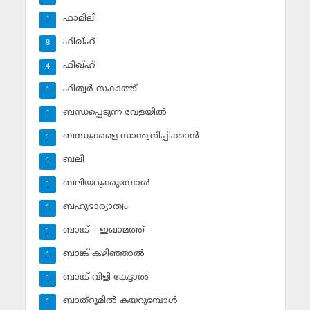
ഫാമിലി
1
ഫിഖ്ഹ്
8
ഫിഖ്ഹ്‌
4
ഫിത്വര്‍ സകാത്ത്‌
1
ബന്ധപ്പെടുന്ന വേളയില്‍
1
ബന്ധുക്കളെ സാന്ത്വനിപ്പിക്കാന്‍
1
ബലി
1
ബലിയറുക്കുമ്പോള്‍
1
ബഹുഭാര്യാത്വം
1
ബാങ്ക് – ഇഖാമത്ത്
1
ബാങ്ക് കഴിഞ്ഞാല്‍
1
ബാങ്ക് വിളി കേട്ടാല്‍
1
ബാത്‌റൂമില്‍ കയറുമ്പോള്‍
1