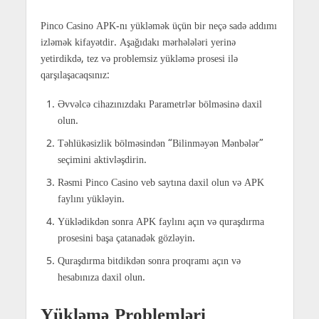
Pinco Casino APK-nı yükləmək üçün bir neçə sadə addımı
izləmək kifayətdir. Aşağıdakı mərhələləri yerinə
yetirdikdə, tez və problemsiz yükləmə prosesi ilə
qarşılaşacaqsınız:
Əvvəlcə cihazınızdakı Parametrlər bölməsinə daxil
olun.
Təhlükəsizlik bölməsindən “Bilinməyən Mənbələr”
seçimini aktivləşdirin.
Rəsmi Pinco Casino veb saytına daxil olun və APK
faylını yükləyin.
Yüklədikdən sonra APK faylını açın və quraşdırma
prosesini başa çatanadək gözləyin.
Quraşdırma bitdikdən sonra proqramı açın və
hesabınıza daxil olun.
Yükləmə Problemləri