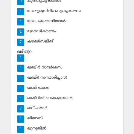
കുരിശുയുദ്ധങ്ങള്‍
9
കേരളമുസ്‌ലിം ഐക്യസംഘം
1
കോപംതോന്നിയാല്‍
1
ക്രോഡീകരണം
2
കൗണ്‍സലിങ്‌
7
ഖദീജ(റ
1
ഖബ് ര്‍ സന്ദര്‍ശനം
1
ഖബ്ര്‍ സന്ദര്‍ശിച്ചാല്‍
1
ഖബ്‌റടക്കം
1
ഖബ്‌റില്‍ വെക്കുമ്പോള്‍
1
ഖലീഫമാര്‍
2
ഖിയാസ്
1
ഖുനൂതില്‍
1