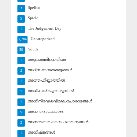
Spellen
3
Spiele
5
The Judgement Day
1
Uncategorized
2,784
Youth
50
അക്രമത്തിനെതിരെ
1
അടിസ്ഥാനതത്ത്വങ്ങള്‍
2
അത്തഹിയ്യാത്തില്‍
1
അധികാരിയുടെ മുമ്പില്‍
1
അധിനിവേശവിരുദ്ധപോരാട്ടങ്ങള്‍
1
അനന്തരാവകാശം
5
അനന്തരാവകാശം-ലേഖനങ്ങള്‍
2
അനിഷ്ടങ്ങള്‍
1