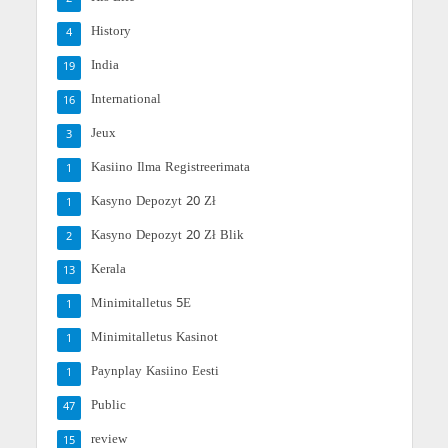
History
4
India
19
International
16
Jeux
3
Kasiino Ilma Registreerimata
1
Kasyno Depozyt 20 Zł
1
Kasyno Depozyt 20 Zł Blik
2
Kerala
13
Minimitalletus 5E
1
Minimitalletus Kasinot
1
Paynplay Kasiino Eesti
1
Public
47
review
15