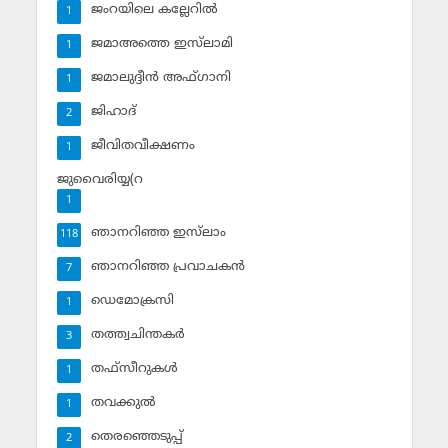
ജംറയിലെ കല്ലേറില്‍
1
ജമാഅത്തെ ഇസ്‌ലാമി
1
ജമാലുദ്ദീന്‍ അഫ്ഗാനി
1
ജിഹാദ്‌
2
ജീവിതവീക്ഷണം
1
ജുവൈരിയ്യ(റ
1
ഞാനറിഞ്ഞ ഇസ്‌ലാം
118
ഞാനറിഞ്ഞ പ്രവാചകന്‍
7
ഡെമോക്രസി
1
തത്ത്വചിന്തകര്‍
3
തഫ്‌സീറുകള്‍
1
തവക്കുല്‍
1
തെരഞ്ഞെടുപ്പ്
2