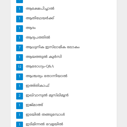
ആക്ഷേപിച്ചാല്‍
1
ആതിഥേയര്‍ക്ക്
1
ആദം
1
ആദ്യപത്തില്‍
1
ആധുനിക ഇസ്‌ലാമിക ലോകം
7
ആയത്തുല്‍ കുര്‍സി
1
ആരോഗ്യം-Q&A
12
ആശ്ചര്യം തോന്നിയാല്‍
1
ഇഅ്തികാഫ്‌
1
ഇഖ്‌വാനുല്‍ മുസ്‌ലിമൂന്‍
2
ഇജ്മാഅ്
1
ഇടയില്‍ തങ്ങുമ്പോള്‍
1
ഇടിമിന്നല്‍ വേളയില്‍
1