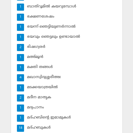
ബാത്‌റൂമില്‍ കയറുമ്പോള്‍
1
ഭക്ഷണശേഷം
1
ഭയന്ന് ഞെട്ടിയുണര്‍ന്നാല്‍
1
ഭയവും ഞെട്ടലും ഉണ്ടായാല്‍
1
ഭിഷഗ്വരര്‍
2
മഅ്മൂന്‍
1
മക്തി തങ്ങള്‍
1
മഖാസ്വിദുശ്ശരീഅഃ
4
മടക്കയാത്രയില്‍
1
മദീന മാതൃക
2
മദ്യപാനം
1
മദ്ഹബിന്റെ ഇമാമുകള്‍
1
മദ്ഹബുകള്‍
18