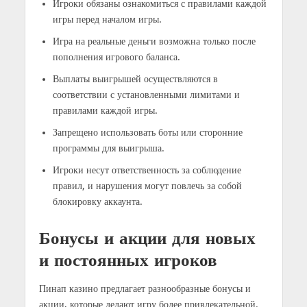
Игроки обязаны ознакомиться с правилами каждой
игры перед началом игры.
Игра на реальные деньги возможна только после
пополнения игрового баланса.
Выплаты выигрышей осуществляются в
соответствии с установленными лимитами и
правилами каждой игры.
Запрещено использовать боты или сторонние
программы для выигрыша.
Игроки несут ответственность за соблюдение
правил, и нарушения могут повлечь за собой
блокировку аккаунта.
Бонусы и акции для новых
и постоянных игроков
Пинап казино предлагает разнообразные бонусы и
акции, которые делают игру более привлекательной.