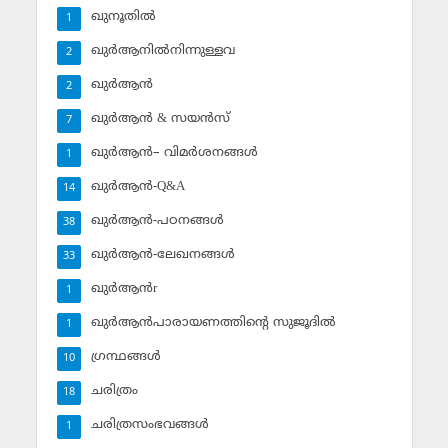
ഖുനൂതില്‍
1
ഖുര്‍ആനില്‍നിന്നുള്ളവ
2
ഖുര്‍ആന്‍
2
ഖുര്‍ആന്‍ & സയന്‍സ്‌
7
ഖുര്‍ആന്‍– വിമര്‍ശനങ്ങള്‍
1
ഖുര്‍ആന്‍-Q&A
14
ഖുര്‍ആന്‍-പഠനങ്ങള്‍
38
ഖുര്‍ആന്‍-ലേഖനങ്ങള്‍
33
ഖുര്‍ആന്‍r
1
ഖുര്‍ആന്‍പാരായണത്തിന്റെ സുജൂദില്‍
1
ഗ്രന്ഥങ്ങള്‍
10
ചരിത്രം
18
ചരിത്രസംഭവങ്ങള്‍
1