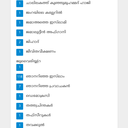
ചാലിലകത്ത് കുഞ്ഞുമുഹമ്മദ് ഹാജി
1
ജംറയിലെ കല്ലേറില്‍
1
ജമാഅത്തെ ഇസ്‌ലാമി
1
ജമാലുദ്ദീന്‍ അഫ്ഗാനി
1
ജിഹാദ്‌
2
ജീവിതവീക്ഷണം
1
ജുവൈരിയ്യ(റ
1
ഞാനറിഞ്ഞ ഇസ്‌ലാം
118
ഞാനറിഞ്ഞ പ്രവാചകന്‍
7
ഡെമോക്രസി
1
തത്ത്വചിന്തകര്‍
3
തഫ്‌സീറുകള്‍
1
തവക്കുല്‍
1