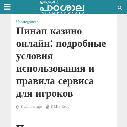
Uncategorized
Пинап казино
онлайн: подробные
условия
использования и
правила сервиса
для игроков
3 months ago
3 Min Read