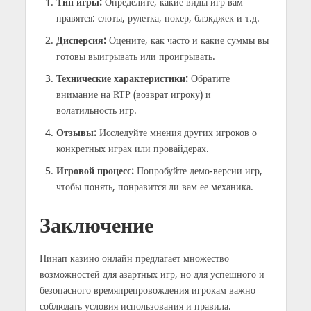
Тип игры:
Определите, какие виды игр вам
нравятся: слоты, рулетка, покер, блэкджек и т.д.
Дисперсия:
Оцените, как часто и какие суммы вы
готовы выигрывать или проигрывать.
Технические характеристики:
Обратите
внимание на RTP (возврат игроку) и
волатильность игр.
Отзывы:
Исследуйте мнения других игроков о
конкретных играх или провайдерах.
Игровой процесс:
Попробуйте демо-версии игр,
чтобы понять, понравится ли вам ее механика.
Заключение
Пинап казино онлайн предлагает множество
возможностей для азартных игр, но для успешного и
безопасного времяпрепровождения игрокам важно
соблюдать условия использования и правила.