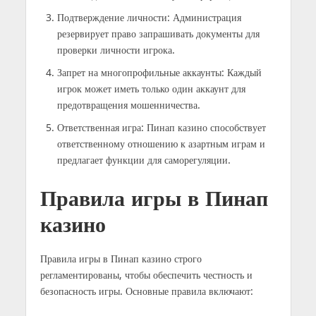
Подтверждение личности: Администрация
резервирует право запрашивать документы для
проверки личности игрока.
Запрет на многопрофильные аккаунты: Каждый
игрок может иметь только один аккаунт для
предотвращения мошенничества.
Ответственная игра: Пинап казино способствует
ответственному отношению к азартным играм и
предлагает функции для саморегуляции.
Правила игры в Пинап
казино
Правила игры в Пинап казино строго
регламентированы, чтобы обеспечить честность и
безопасность игры. Основные правила включают: