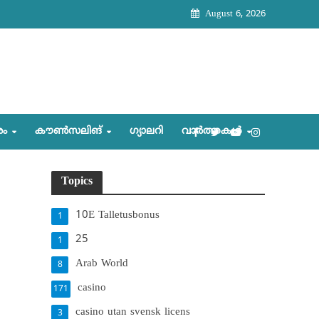
August 6, 2026
രം
കൗണ്‍സലിങ്‌
ഗ്യാലറി
വാര്‍ത്തകള്‍
Topics
10E Talletusbonus
1
25
1
Arab World
8
casino
171
casino utan svensk licens
3