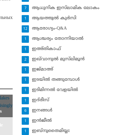
ആധുനിക ഇസ്‌ലാമിക ലോകം
7
ильных
ആയത്തുല്‍ കുര്‍സി
1
ആരോഗ്യം-Q&A
12
ആശ്ചര്യം തോന്നിയാല്‍
1
ഇഅ്തികാഫ്‌
1
ഇഖ്‌വാനുല്‍ മുസ്‌ലിമൂന്‍
2
ഇജ്മാഅ്
1
ഇടയില്‍ തങ്ങുമ്പോള്‍
1
ഇടിമിന്നല്‍ വേളയില്‍
1
ഇദ്‌രീസ്‌
1
ഇനങ്ങള്‍
s
6
ഇന്‍ജീല്‍
1
le
ഇബ്‌നുതൈമിയ്യഃ
1