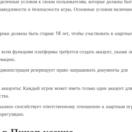
деленные условия к своим пользователям, которые должны быт
раведливости и безопасности игры. Основные условия включаю
роки должны быть старше 18 лет, чтобы участвовать в азартны
о всем функциям платформы требуется создать аккаунт, указав 
рмацию.
дминистрация резервирует право запрашивать документы для
 аккаунты: Каждый игрок может иметь только один аккаунт дл
тва.
 казино способствует ответственному отношению к азартным иг
орегуляции.