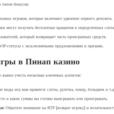
о типов бонусов:
новых игроков, которые включают удвоение первого депозита.
оки могут получать бесплатные вращения в определенных слота
зователей, который возвращает часть проигранных средств.
VIP-статусы с эксклюзивными предложениями и призами.
игры в Пинап казино
 важно учесть несколько ключевых аспектов:
е виды игр вам нравятся: слоты, рулетка, покер, блэкджек и т.д
сто и какие суммы вы готовы выигрывать или проигрывать.
ки:
Обратите внимание на RTP (возврат игроку) и волатильност