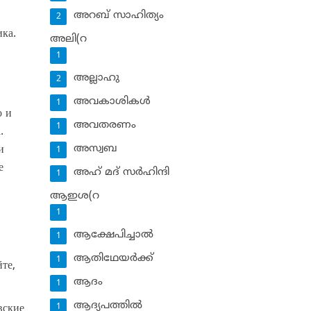
അറബ് സാഹിത്യം
2
ика.
അലി(റ
1
അല്ലാഹു
2
അവകാശികള്‍
1
о и
അവതരണം
1
.
അസ്വബ
и
1
е
അഹ് മദ് സര്‍ഹിന്ദി
1
ആഇശ(റ
1
ആക്ഷേപിച്ചാല്‍
1
ആതിഥേയര്‍ക്ക്
1
те,
ആദം
1
ആദ്യപത്തില്‍
вские
1