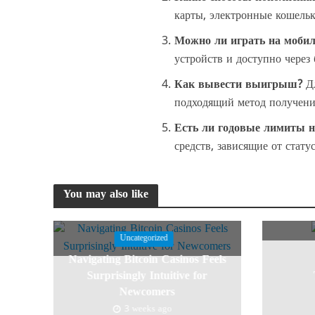
карты, электронные кошель
Можно ли играть на мобил
устройств и доступно через 
Как вывести выигрыш?
Дл
подходящий метод получени
Есть ли годовые лимиты н
средств, зависящие от стату
You may also like
Uncategorized
Navigating Bitcoin Casinos Feels
Surprisingly Intuitive for
Newcomers
3 weeks ago