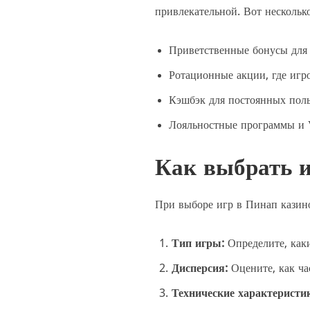
привлекательной. Вот нескольк
Приветственные бонусы для 
Ротационные акции, где игр
Кэшбэк для постоянных поль
Лояльностные программы и 
Как выбрать 
При выборе игр в Пинап казино
Тип игры:
Определите, каки
Дисперсия:
Оцените, как ча
Технические характеристи