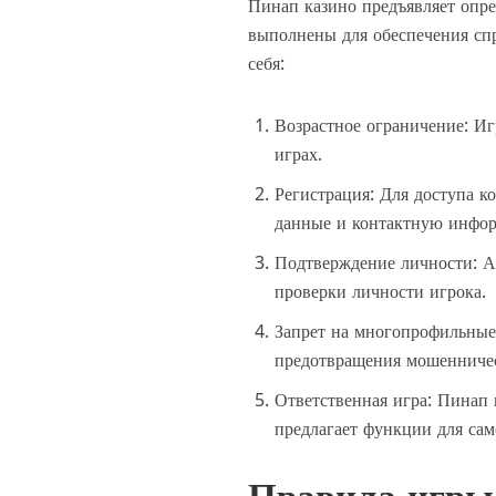
Пинап казино предъявляет опре
выполнены для обеспечения сп
себя:
Возрастное ограничение: Иг
играх.
Регистрация: Для доступа к
данные и контактную инфо
Подтверждение личности: А
проверки личности игрока.
Запрет на многопрофильные
предотвращения мошенничес
Ответственная игра: Пинап
предлагает функции для сам