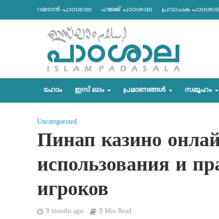
റമദാന്‍ പാഠശാല
ഹജ്ജ് പാഠശാല
പ്രവാചക പാഠശാ
ഹോം
ഇസ് ലാം
പ്രമാണങ്ങള്‍
സമൂഹം
Uncategorized
Пинап казино онлай
использования и пр
игроков
3 months ago
3 Min Read