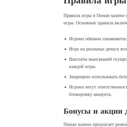
Правила игры
Правила игры в Пинап казино с
игры. Основные правила включ
Игроки обязаны ознакомитьс
Игра на реальные деньги во
Выплаты выигрышей осущест
каждой игры.
Запрещено использовать бо
Игроки несут ответственност
блокировку аккаунта.
Бонусы и акции 
Пинап казино предлагает разно