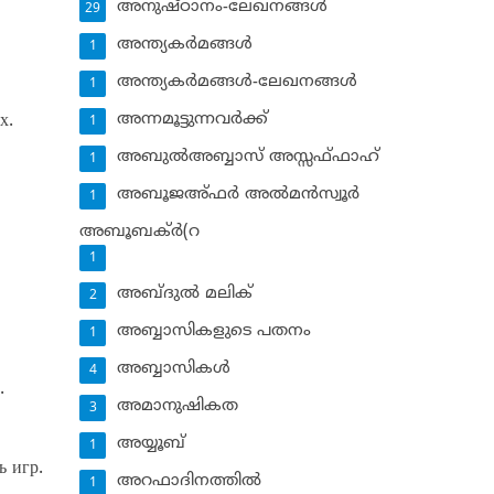
അനുഷ്ഠാനം-ലേഖനങ്ങള്‍
29
അന്ത്യകര്‍മങ്ങള്‍
1
അന്ത്യകര്‍മങ്ങള്‍-ലേഖനങ്ങള്‍
1
അന്നമൂട്ടുന്നവര്‍ക്ക്
х.
1
അബുല്‍അബ്ബാസ് അസ്സഫ്ഫാഹ്‌
1
അബൂജഅ്ഫര്‍ അല്‍മന്‍സ്വൂര്‍
1
അബൂബക്ര്‍(റ
1
അബ്ദുല്‍ മലിക്‌
2
അബ്ബാസികളുടെ പതനം
1
അബ്ബാസികള്‍
4
.
അമാനുഷികത
3
അയ്യൂബ്‌
1
ь игр.
അറഫാദിനത്തില്‍
1