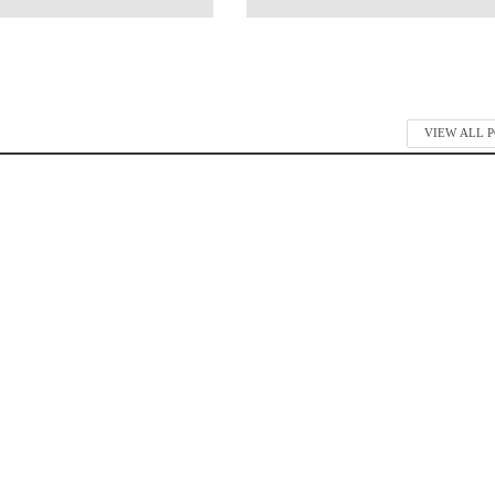
VIEW ALL 